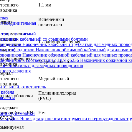
треннего
1.1 мм
оводника
евая
Вспененный
оляция
я соединительная
полиэтилен
сс внутреннего
строразмыкаемый
оводника
конечник кабельный со срывными болтами
1 - однопроволочная
ропейские
Наконечник кабельный трубчатый для медных прово
ндарты)
Наконечник обжимной кабельный для алюмин
Наконечник обжимной кабельный для медных прово
териал внешнего
Наконечник обжимной ка
Медный голый
оводника
онечник-гильза для медных проводников
нного давления
териал
треннего
Медный голый
оводника
ительный, ответвитель
 кабеля
Поливинилхлорид
ериал оболочки
я лента
(PVC)
содержит
огенов (согл. EN
Нет
онные, кембрики
67-2-2)
Ящик для хранения инструмента и термоусадочных тр
омендуемая