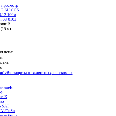
 просмотр
RG 6U CCS
0.12 100м
on 03-0103
В
(15 м)
я цена:
 м
цена:
 м
В
ройство защиты от животных, насекомых
В
ое
К
ию