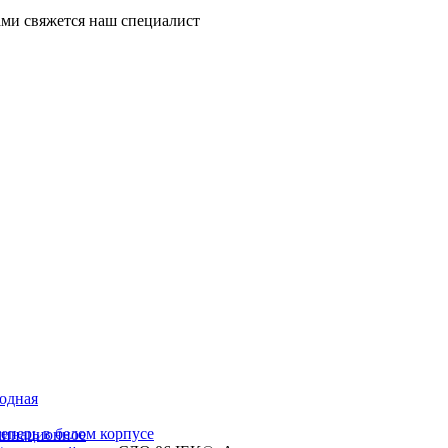
ми свяжется наш специалист
иодная
перь в белом корпусе
минационное