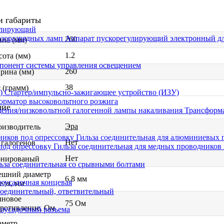
и габариты
улирующий
Аппарат пускорегулирующий электронный дл
260
на (мм)
1.2
ота (мм)
понент системы управления освещением
260
рина (мм)
38
 (грамм)
Стартер/импульсно-зажигающее устройство (ИЗУ)
орматор высоковольтного розжига
чие
Трансформа
Эра
оизводитель
Гильза соединительная для алюминиевых 
Нет
 галогенов
Гильза соединительная для медных проводников 
Нет
онированый
ьза соединительная со срывными болтами
ешний диаметр
6.8 мм
моусадочная концевая
еля, мм
оединительный, ответвительный
лновое
75 Ом
ротивление, Ом
моусадочный разъема
аметр