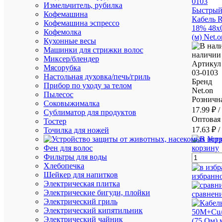
Измельчитель, рубилка
Быстрый
Кофемашина
Кабель 
Кофемашина эспрессо
18% 48х
Кофемолка
(м) Net.
Кухонные весы
Машинки для стрижки волос
наличии 
Миксер/блендер
Артикул
Мясорубка
03-0103
Настольная духовка/печь/гриль
Бренд
Прибор по уходу за телом
Net.on
Пылесос
Рознична
Соковыжималка
17.99 ₽
/
Сублиматор для продуктов
Оптовая 
Тостер
17.63 ₽
/
Точилка для ножей
Уст
корзину
Фен для волос
Фильтры для воды
Хлебопечка
Шейкер для напитков
избранн
Электрическая плитка
Электрические бигуди, плойки
сравнен
Электрический гриль
Электрический кипятильник
Электрический чайник