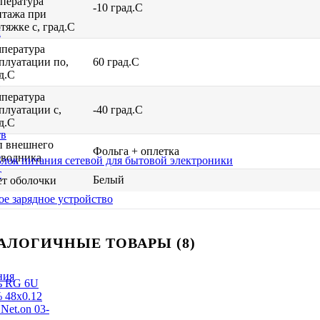
пература
-10 град.C
нтажа при
тяжке с, град.C
м
пература
плуатации по,
60 град.C
д.C
пература
плуатации с,
-40 град.C
д.C
тв
п внешнего
Фольга + оплетка
оводника
Блок питания сетевой для бытовой электроники
т
Белый
т оболочки
е зарядное устройство
АЛОГИЧНЫЕ ТОВАРЫ (8)
ния