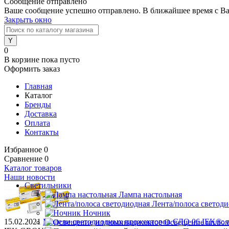
Сообщение отправлено
Ваше сообщение успешно отправлено. В ближайшее время с Ва
Закрыть окно
0
В корзине
пока пусто
Оформить заказ
Главная
Каталог
Бренды
Доставка
Оплата
Контакты
Избранное
0
Сравнение
0
Каталог товаров
Наши новости
Светильники
Лампа настольная
Лента/полоса светод
Ночник
15.02.2021
Модели светодиодных прожекторов СДО 06 IEK®: те
Освещение иллю