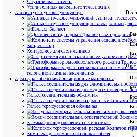
Спутниковая антенна
Усилители для кабельного телевидения
Вес 
Аппаратура пускорегулирующая
Аппарат пускорег
Дли
Балласт
Выс
Драйвер светодиодный
Ком
Ши
Конденсатор
Контроллер для светильников
Вес
Трансф
Про
галогенной лампы накаливания
Пр
Арматура кабельная/Изоляционные материалы
Без
Гильза соединительная обжимная
Бр
Гил
Гильза термоусадочная обжимная
Вн
Заглушка тер
каб
Зажим с
Во
Клемма для подключения светильников
соп
Колпачок тер
Комплект для ремонта оболочки кабеля
Ди