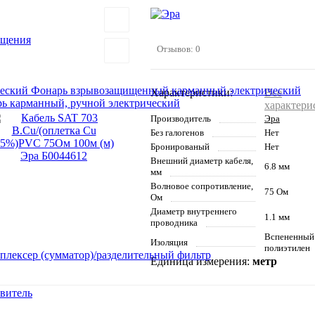
ещения
Отзывов: 0
Фонарь взрывозащищенный карманный электрический
Характеристики:
Все
ь карманный, ручной электрический
характери
Производитель
Эра
Без галогенов
Нет
Бронированый
Нет
Внешний диаметр кабеля,
6.8 мм
мм
Волновое сопротивление,
75 Ом
Ом
Диаметр внутреннего
1.1 мм
проводника
Вспененный
Изоляция
полиэтилен
плексер (сумматор)/разделительный фильтр
Единица измерения:
метр
твитель