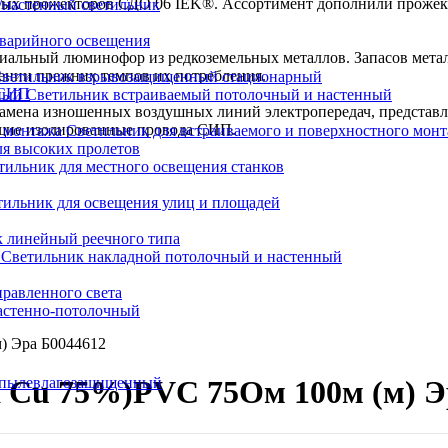
х прожекторов СДО 06 IEK®. Ассортимент дополнили прожекто
настенный светильник
варийного освещения
циальный люминофор из редкоземельных металлов. Запасов метал
нении прежних темпов их потребления.
ветильник взрывозащищенный стационарный
 СИП
Светильник встраиваемый потолочный и настенный
 замена изношенных воздушных линий электропередач, представ
ущие изолированные провода СИП.
Светильник для встраиваемого и поверхностного мон
ля высоких пролетов
тильник для местного освещения станков
тильник для освещения улиц и площадей
 линейный реечного типа
Светильник накладной потолочный и настенный
равленного света
астенно-потолочный
) Эра Б0044612
 пылевлагозащищенный
а Cu 75%)PVC 75Ом 100м (м) Э