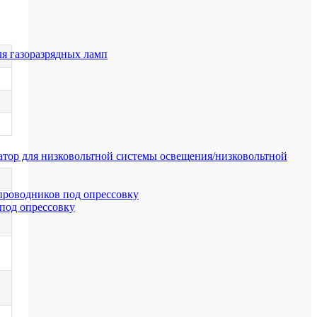
я газоразрядных ламп
тор для низковольтной системы освещения/низковольтной
проводников под опрессовку
под опрессовку