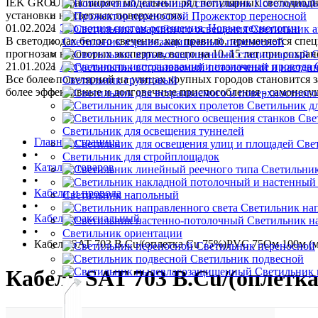
IEK GROUP расширяет модельный ряд популярных светодиодны
Потолочный/
установки на светлых поверхностях.
Прожектор переносной
01.02.2021
Эволюция систем освещения. Новые технологии
Светильник а
В светодиодах белого свечения, как правило, применяется спе
Светильник взрывозащищенный переносной
прогнозам некоторых экспертов, всего на 10–15 лет при сохра
С
21.01.2021
Актуальность использования и назначение провода
Все более популярной на улицах крупных городов становится
Светильник грунтовый
более эффективные и долговечные приспособления - самонес
Светильник д
Све
Светильник для освещения туннелей
Главная страница
Све
•
Светильник для стройплощадок
Каталог товаров
Светильник
•
Кабели и провода
Светильник напольный
•
Светильник нап
Кабель коаксиальный
Светильник н
•
Светильник ориентации
Кабель SAT 703 B.Cu/(оплетка Cu 75%)PVC 75Ом 100м (м
Светильник переносной
Светильник подвесной
Светильник
Кабель SAT 703 B.Cu/(оплетк