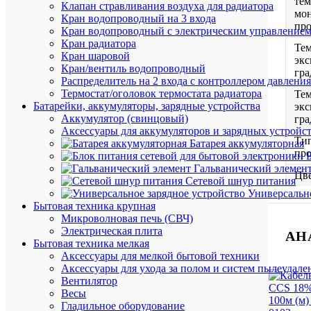
тем
Клапан стравливания воздуха для радиатора
мо
Кран водопроводный на 3 входа
про
Кран водопроводный с электрическим управление
Кран радиатора
Тем
Кран шаровой
экс
Кран/вентиль водопроводный
гра
Распределитель на 2 входа с контроллером давления
Термостат/оголовок термостата радиатора
Тем
Батарейки, аккумуляторы, зарядные устройства
экс
Аккумулятор (свинцовый)
гра
Аксессуары для аккумуляторов и зарядных устройс
Ти
Батарея аккумуляторная
пр
Гальванический элемен
Цве
Сетевой шнур питания
Универсально
Бытовая техника крупная
Микроволновая печь (СВЧ)
Электрическая плита
АН
Бытовая техника мелкая
Аксессуары для мелкой бытовой техники
Аксессуары для ухода за полом и систем пылеудале
Вентилятор
Весы
Гладильное оборудование