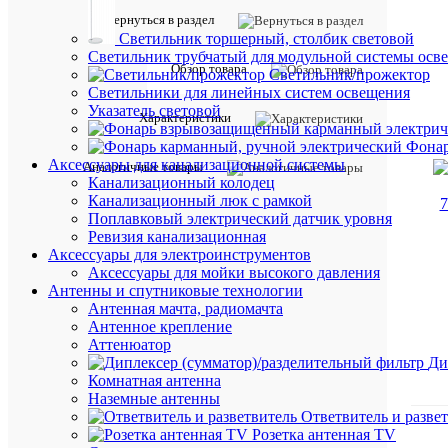
Вернуться в раздел
Светильник торшерный, столбик световой
Светильник трубчатый для модульной системы осв
Обзор товара
Светильник/прожектор
Светильники для линейных систем освещения
Указатель световой
Характеристики
Фонар
Аксессуары для канализационной системы
Аналогичные товары
Канализационный колодец
Канализационный люк с рамкой
Поплавковый электрический датчик уровня
Ревизия канализационная
Аксессуары для электроинструментов
Аксессуары для мойки высокого давления
Антенны и спутниковые технологии
Антенная мачта, радиомачта
Антенное крепление
Аттенюатор
Ди
Комнатная антенна
Наземные антенны
Ответвитель и разве
Розетка антенная TV