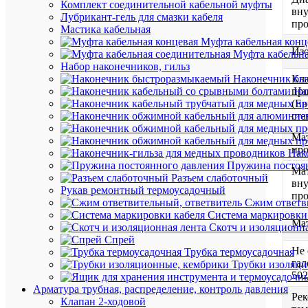
Комплект соединительной кабельной муфты
вну
Лубрикант-гель для смазки кабеля
пр
Мастика кабельная
Муфта кабельная конц
Из
Муфта кабельна
Набор наконечников, гильз
Кла
Наконечник бы
пр
На
(Ев
ста
Ма
пр
Нак
Пружина постоя
Ма
Разъем слаботочный
вну
Рукав ремонтный термоусадочный
пр
Сжим ответв
Система маркировки
Мат
Скотч и изоляционна
Спрей
Не 
Трубка термоусадочная
гал
Трубки изоляци
502
Арматура трубная, распределение, контроль давления
Рек
Клапан 2-ходовой