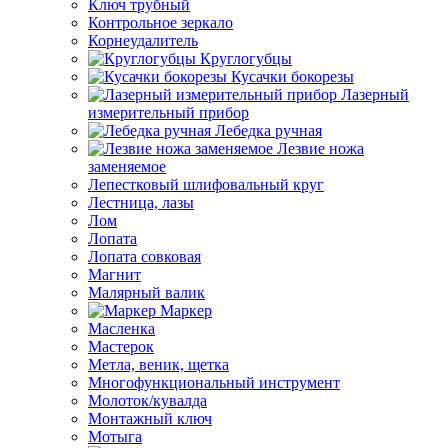
Ключ трубный
Контрольное зеркало
Корнеудалитель
Круглогубцы
Кусачки бокорезы
Лазерный
измерительный прибор
Лебедка ручная
Лезвие ножа
заменяемое
Лепестковый шлифовальный круг
Лестница, лазы
Лом
Лопата
Лопата совковая
Магнит
Малярный валик
Маркер
Масленка
Мастерок
Метла, веник, щетка
Многофункциональный инструмент
Молоток/кувалда
Монтажный ключ
Мотыга