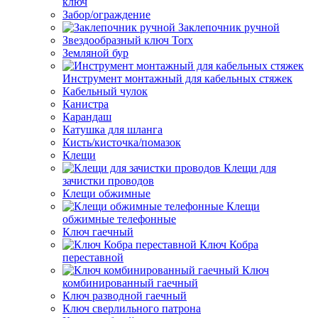
ключ
Забор/ограждение
Заклепочник ручной
Звездообразный ключ Torx
Земляной бур
Инструмент монтажный для кабельных стяжек
Кабельный чулок
Канистра
Карандаш
Катушка для шланга
Кисть/кисточка/помазок
Клещи
Клещи для
зачистки проводов
Клещи обжимные
Клещи
обжимные телефонные
Ключ гаечный
Ключ Кобра
переставной
Ключ
комбинированный гаечный
Ключ разводной гаечный
Ключ сверлильного патрона