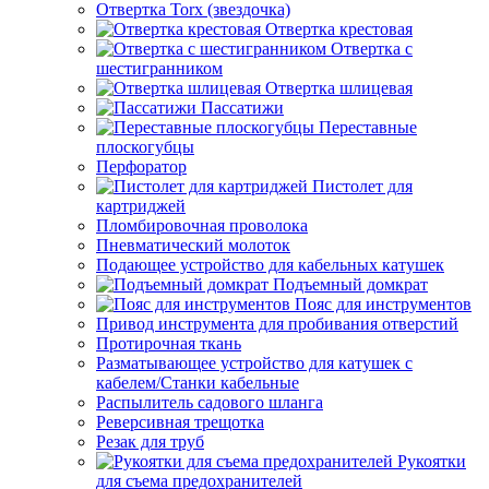
Отвертка Torx (звездочка)
Отвертка крестовая
Отвертка с
шестигранником
Отвертка шлицевая
Пассатижи
Переставные
плоскогубцы
Перфоратор
Пистолет для
картриджей
Пломбировочная проволока
Пневматический молоток
Подающее устройство для кабельных катушек
Подъемный домкрат
Пояс для инструментов
Привод инструмента для пробивания отверстий
Протирочная ткань
Разматывающее устройство для катушек с
кабелем/Станки кабельные
Распылитель садового шланга
Реверсивная трещотка
Резак для труб
Рукоятки
для съема предохранителей