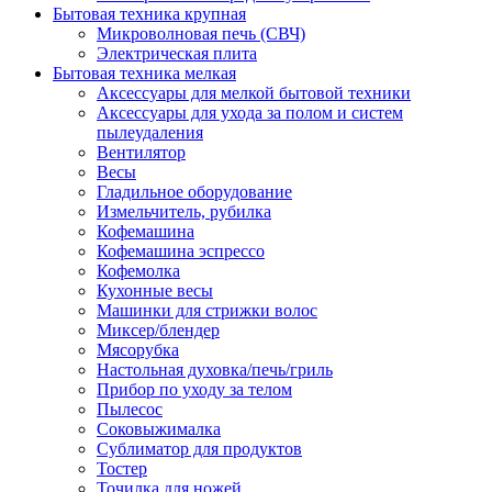
Бытовая техника крупная
Микроволновая печь (СВЧ)
Электрическая плита
Бытовая техника мелкая
Аксессуары для мелкой бытовой техники
Аксессуары для ухода за полом и систем
пылеудаления
Вентилятор
Весы
Гладильное оборудование
Измельчитель, рубилка
Кофемашина
Кофемашина эспрессо
Кофемолка
Кухонные весы
Машинки для стрижки волос
Миксер/блендер
Мясорубка
Настольная духовка/печь/гриль
Прибор по уходу за телом
Пылесос
Соковыжималка
Сублиматор для продуктов
Тостер
Точилка для ножей