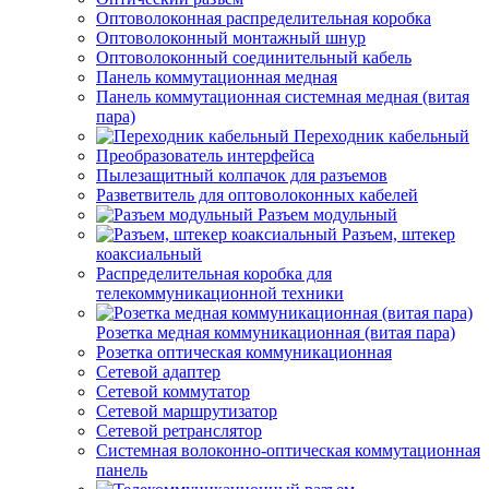
Оптоволоконная распределительная коробка
Оптоволоконный монтажный шнур
Оптоволоконный соединительный кабель
Панель коммутационная медная
Панель коммутационная системная медная (витая
пара)
Переходник кабельный
Преобразователь интерфейса
Пылезащитный колпачок для разъемов
Разветвитель для оптоволоконных кабелей
Разъем модульный
Разъем, штекер
коаксиальный
Распределительная коробка для
телекоммуникационной техники
Розетка медная коммуникационная (витая пара)
Розетка оптическая коммуникационная
Сетевой адаптер
Сетевой коммутатор
Сетевой маршрутизатор
Сетевой ретранслятор
Системная волоконно-оптическая коммутационная
панель