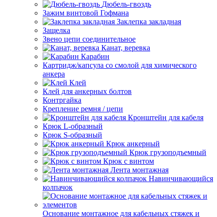
Дюбель-гвоздь
Зажим винтовой Гофмана
Заклепка закладная
Защелка
Звено цепи соединительное
Канат, веревка
Карабин
Картридж/капсула со смолой для химического
анкера
Клей
Клей для анкерных болтов
Контргайка
Крепление ремня / цепи
Кронштейн для кабеля
Крюк L-образный
Крюк S-образный
Крюк анкерный
Крюк грузоподъемный
Крюк с винтом
Лента монтажная
Навинчивающийся
колпачок
Основание монтажное для кабельных стяжек и