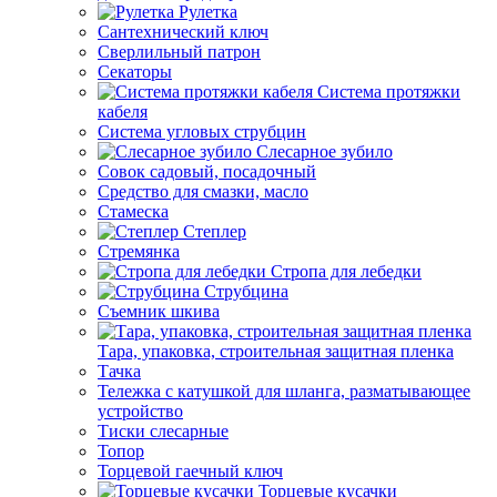
Рулетка
Сантехнический ключ
Сверлильный патрон
Секаторы
Система протяжки
кабеля
Система угловых струбцин
Слесарное зубило
Совок садовый, посадочный
Средство для смазки, масло
Стамеска
Степлер
Стремянка
Стропа для лебедки
Струбцина
Съемник шкива
Тара, упаковка, строительная защитная пленка
Тачка
Тележка с катушкой для шланга, разматывающее
устройство
Тиски слесарные
Топор
Торцевой гаечный ключ
Торцевые кусачки