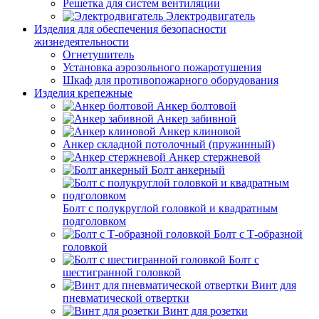
Решетка для систем вентиляции
Электродвигатель
Изделия для обеспечения безопасности
жизнедеятельности
Огнетушитель
Установка аэрозольного пожаротушения
Шкаф для противопожарного оборудования
Изделия крепежные
Анкер болтовой
Анкер забивной
Анкер клиновой
Анкер складной потолочный (пружинный)
Анкер стержневой
Болт анкерный
Болт с полукруглой головкой и квадратным
подголовком
Болт с Т-образной
головкой
Болт с
шестигранной головкой
Винт для
пневматической отвертки
Винт для розетки