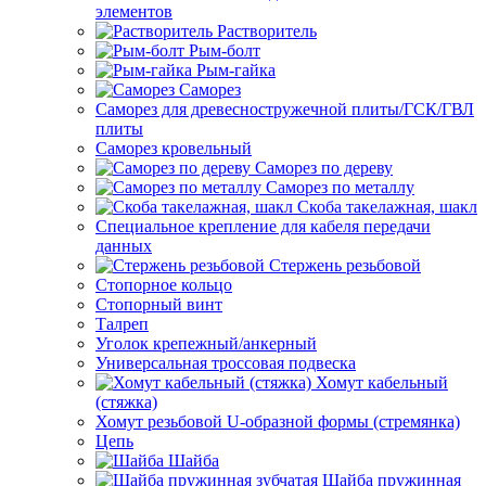
элементов
Растворитель
Рым-болт
Рым-гайка
Саморез
Саморез для древесностружечной плиты/ГСК/ГВЛ
плиты
Саморез кровельный
Саморез по дереву
Саморез по металлу
Скоба такелажная, шакл
Специальное крепление для кабеля передачи
данных
Стержень резьбовой
Стопорное кольцо
Стопорный винт
Талреп
Уголок крепежный/анкерный
Универсальная троссовая подвеска
Хомут кабельный
(стяжка)
Хомут резьбовой U-образной формы (стремянка)
Цепь
Шайба
Шайба пружинная