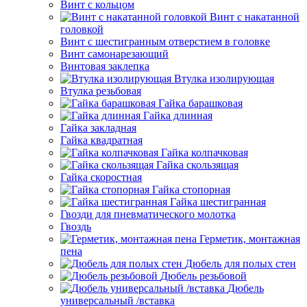
Винт с кольцом
Винт с накатанной
головкой
Винт с шестигранным отверстием в головке
Винт самонарезающий
Винтовая заклепка
Втулка изолирующая
Втулка резьбовая
Гайка барашковая
Гайка длинная
Гайка закладная
Гайка квадратная
Гайка колпачковая
Гайка скользящая
Гайка скоростная
Гайка стопорная
Гайка шестигранная
Гвозди для пневматического молотка
Гвоздь
Герметик, монтажная
пена
Дюбель для полых стен
Дюбель резьбовой
Дюбель
универсальный /вставка