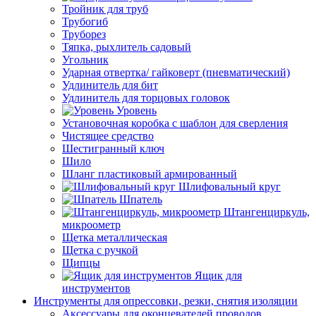
Тройник для труб
Трубогиб
Труборез
Тяпка, рыхлитель садовый
Угольник
Ударная отвертка/ гайковерт (пневматический)
Удлинитель для бит
Удлинитель для торцовых головок
Уровень
Установочная коробка с шаблон для сверления
Чистящее средство
Шестигранный ключ
Шило
Шланг пластиковый армированный
Шлифовальный круг
Шпатель
Штангенциркуль,
микроометр
Щетка металлическая
Щетка с ручкой
Щипцы
Ящик для
инструментов
Инструменты для опрессовки, резки, снятия изоляции
Аксессуары для оконцевателей проводов