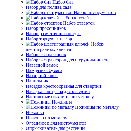
Набор бит
Набор для полива сада
Набор инструментов
Набор ключей
Набор отверток
Набор пробойников
Набор разметочного шнура
Набор торцевых насадок
Набор
шестигранных ключей
Набор экстракторов
Набор экстракторов для шурупов/винтов
Навесной замок
Наждачная бумага
Накидной ключ
Напильник
Насадка крестообразная для отвертки
Насадка шлицевая для отвертки
Настольные ножницы по металлу
Ножницы
Ножницы по металлу
Ножовка
Ножовка по металлу
Огранайзер для инструментов
Опрыскиватель для растений