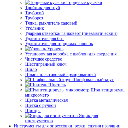
Торцевые кусачки
Тройник для труб
Трубогиб
Труборез
Тяпка, рыхлитель садовый
Угольник
Ударная отвертка/ гайковерт (пневматический)
Удлинитель для бит
Удлинитель для торцовых головок
Уровень
Установочная коробка с шаблон для сверления
Чистящее средство
Шестигранный ключ
Шило
Шланг пластиковый армированный
Шлифовальный круг
Шпатель
Штангенциркуль,
микроометр
Щетка металлическая
Щетка с ручкой
Щипцы
Ящик для
инструментов
Инструменты для опрессовки, резки, снятия изоляции