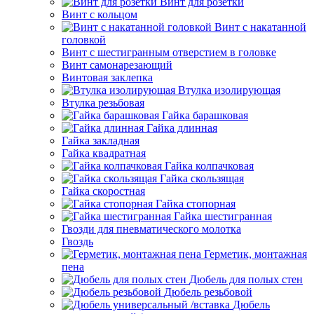
Винт для розетки
Винт с кольцом
Винт с накатанной
головкой
Винт с шестигранным отверстием в головке
Винт самонарезающий
Винтовая заклепка
Втулка изолирующая
Втулка резьбовая
Гайка барашковая
Гайка длинная
Гайка закладная
Гайка квадратная
Гайка колпачковая
Гайка скользящая
Гайка скоростная
Гайка стопорная
Гайка шестигранная
Гвозди для пневматического молотка
Гвоздь
Герметик, монтажная
пена
Дюбель для полых стен
Дюбель резьбовой
Дюбель