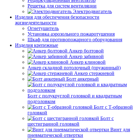
Рециркуляционный вентилятор
Решетка для систем вентиляции
Электродвигатель
Изделия для обеспечения безопасности
жизнедеятельности
Огнетушитель
Установка аэрозольного пожаротушения
Шкаф для противопожарного оборудования
Изделия крепежные
Анкер болтовой
Анкер забивной
Анкер клиновой
Анкер складной потолочный (пружинный)
Анкер стержневой
Болт анкерный
Болт с полукруглой головкой и квадратным
подголовком
Болт с Т-образной
головкой
Болт с
шестигранной головкой
Винт для
пневматической отвертки