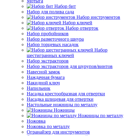
Мотыга
Набор бит
Набор для полива сада
Набор инструментов
Набор ключей
Набор отверток
Набор пробойников
Набор разметочного шнура
Набор торцевых насадок
Набор
шестигранных ключей
Набор экстракторов
Набор экстракторов для шурупов/винтов
Навесной замок
Наждачная бумага
Накидной ключ
Напильник
Насадка крестообразная для отвертки
Насадка шлицевая для отвертки
Настольные ножницы по металлу
Ножницы
Ножницы по металлу
Ножовка
Ножовка по металлу
Огранайзер для инструментов