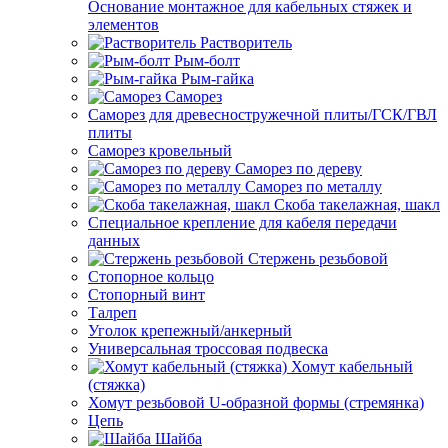
Основание монтажное для кабельных стяжек и
элементов
Растворитель
Рым-болт
Рым-гайка
Саморез
Саморез для древесностружечной плиты/ГСК/ГВЛ
плиты
Саморез кровельный
Саморез по дереву
Саморез по металлу
Скоба такелажная, шакл
Специальное крепление для кабеля передачи
данных
Стержень резьбовой
Стопорное кольцо
Стопорный винт
Талреп
Уголок крепежный/анкерный
Универсальная троссовая подвеска
Хомут кабельный
(стяжка)
Хомут резьбовой U-образной формы (стремянка)
Цепь
Шайба