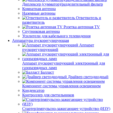
Диплексер (сумматор)/разделительный фильтр
Комнатная антенна
Наземные антенны
Ответвитель и
разветвитель
Розетка антенная TV
Спутниковая антенна
Усилители для кабельного телевидения
Аппаратура пускорегулирующая
Аппарат
пускорегулирующий
Аппарат пускорегулирующий электронный для
газоразрядных ламп
Балласт
Драйвер светодиодный
Компонент системы управления освещением
Конденсатор
Контроллер для светильников
Стартер/импульсно-зажигающее устройство (ИЗУ)