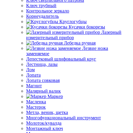
Ключ сверлильного патрона
Ключ трубный
Контрольное зеркало
Корнеудалитель
Круглогубцы
Кусачки бокорезы
Лазерный
измерительный прибор
Лебедка ручная
Лезвие ножа
заменяемое
Лепестковый шлифовальный круг
Лестница, лазы
Лом
Лопата
Лопата совковая
Магнит
Малярный валик
Маркер
Масленка
Мастерок
Метла, веник, щетка
Многофункциональный инструмент
Молоток/кувалда
Монтажный ключ