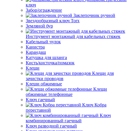
ключ
Забор/ограждение
Заклепочник ручной
Звездообразный ключ Torx
Земляной бур
Инструмент монтажный для кабельных стяжек
Кабельный чулок
Канистра
Карандаш
Катушка для шланга
Кисть/кисточка/помазок
Клещи
Клещи для
зачистки проводов
Клещи обжимные
Клещи
обжимные телефонные
Ключ гаечный
Ключ Кобра
переставной
Ключ
комбинированный гаечный
Ключ разводной гаечный