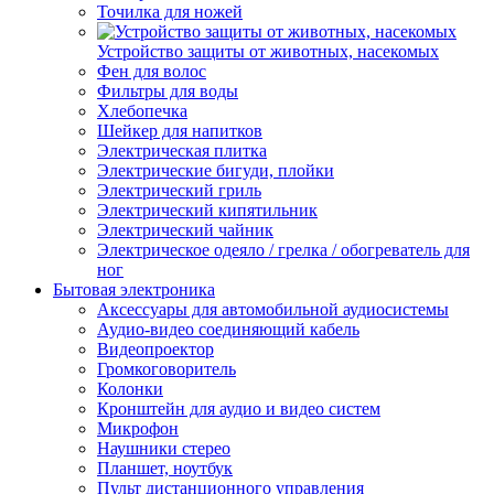
Точилка для ножей
Устройство защиты от животных, насекомых
Фен для волос
Фильтры для воды
Хлебопечка
Шейкер для напитков
Электрическая плитка
Электрические бигуди, плойки
Электрический гриль
Электрический кипятильник
Электрический чайник
Электрическое одеяло / грелка / обогреватель для
ног
Бытовая электроника
Аксессуары для автомобильной аудиосистемы
Аудио-видео соединяющий кабель
Видеопроектор
Громкоговоритель
Колонки
Кронштейн для аудио и видео систем
Микрофон
Наушники стерео
Планшет, ноутбук
Пульт дистанционного управления