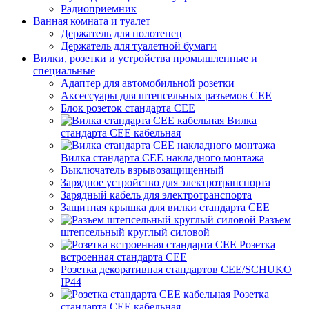
Радиоприемник
Ванная комната и туалет
Держатель для полотенец
Держатель для туалетной бумаги
Вилки, розетки и устройства промышленные и
специальные
Адаптер для автомобильной розетки
Аксессуары для штепсельных разъемов CEE
Блок розеток стандарта CEE
Вилка
стандарта CEE кабельная
Вилка стандарта CEE накладного монтажа
Выключатель взрывозащищенный
Зарядное устройство для электротранспорта
Зарядный кабель для электротранспорта
Защитная крышка для вилки стандарта CEE
Разъем
штепсельный круглый силовой
Розетка
встроенная стандарта CEE
Розетка декоративная стандартов CEE/SCHUKO
IP44
Розетка
стандарта СЕЕ кабельная