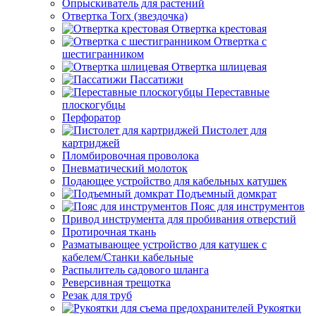
Опрыскиватель для растений
Отвертка Torx (звездочка)
Отвертка крестовая
Отвертка с
шестигранником
Отвертка шлицевая
Пассатижи
Переставные
плоскогубцы
Перфоратор
Пистолет для
картриджей
Пломбировочная проволока
Пневматический молоток
Подающее устройство для кабельных катушек
Подъемный домкрат
Пояс для инструментов
Привод инструмента для пробивания отверстий
Протирочная ткань
Разматывающее устройство для катушек с
кабелем/Станки кабельные
Распылитель садового шланга
Реверсивная трещотка
Резак для труб
Рукоятки