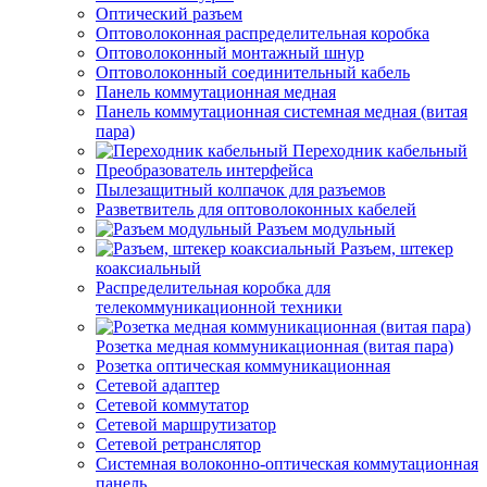
Оптический разъем
Оптоволоконная распределительная коробка
Оптоволоконный монтажный шнур
Оптоволоконный соединительный кабель
Панель коммутационная медная
Панель коммутационная системная медная (витая
пара)
Переходник кабельный
Преобразователь интерфейса
Пылезащитный колпачок для разъемов
Разветвитель для оптоволоконных кабелей
Разъем модульный
Разъем, штекер
коаксиальный
Распределительная коробка для
телекоммуникационной техники
Розетка медная коммуникационная (витая пара)
Розетка оптическая коммуникационная
Сетевой адаптер
Сетевой коммутатор
Сетевой маршрутизатор
Сетевой ретранслятор
Системная волоконно-оптическая коммутационная
панель