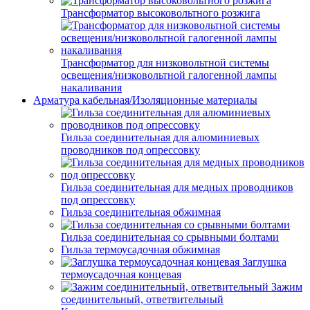
Трансформатор высоковольтного розжига
Трансформатор для низковольтной системы
освещения/низковольтной галогенной лампы
накаливания
Арматура кабельная/Изоляционные материалы
Гильза соединительная для алюминиевых
проводников под опрессовку
Гильза соединительная для медных проводников
под опрессовку
Гильза соединительная обжимная
Гильза соединительная со срывными болтами
Гильза термоусадочная обжимная
Заглушка
термоусадочная концевая
Зажим
соединительный, ответвительный