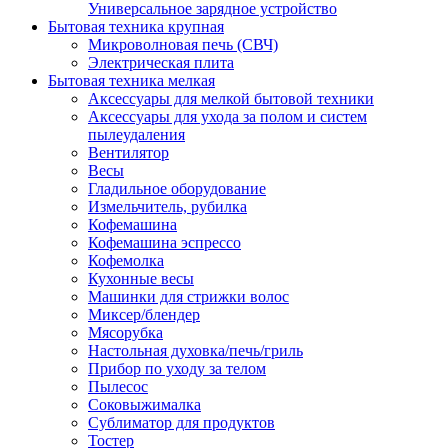
Универсальное зарядное устройство
Бытовая техника крупная
Микроволновая печь (СВЧ)
Электрическая плита
Бытовая техника мелкая
Аксессуары для мелкой бытовой техники
Аксессуары для ухода за полом и систем
пылеудаления
Вентилятор
Весы
Гладильное оборудование
Измельчитель, рубилка
Кофемашина
Кофемашина эспрессо
Кофемолка
Кухонные весы
Машинки для стрижки волос
Миксер/блендер
Мясорубка
Настольная духовка/печь/гриль
Прибор по уходу за телом
Пылесос
Соковыжималка
Сублиматор для продуктов
Тостер