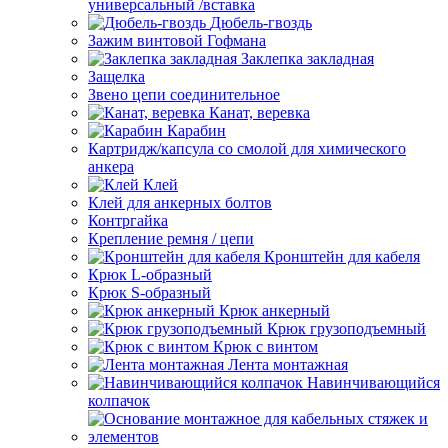
универсальный /вставка
Дюбель-гвоздь
Зажим винтовой Гофмана
Заклепка закладная
Защелка
Звено цепи соединительное
Канат, веревка
Карабин
Картридж/капсула со смолой для химического
анкера
Клей
Клей для анкерных болтов
Контргайка
Крепление ремня / цепи
Кронштейн для кабеля
Крюк L-образный
Крюк S-образный
Крюк анкерный
Крюк грузоподъемный
Крюк с винтом
Лента монтажная
Навинчивающийся
колпачок