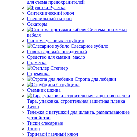
для съема предохранителей
Рулетка
Сантехнический ключ
Сверлильный патрон
Секаторы
Система протяжки
кабеля
Система угловых струбцин
Слесарное зубило
Совок садовый, посадочный
Средство для смазки, масло
Стамеска
Степлер
Стремянка
Стропа для лебедки
Струбцина
Съемник шкива
Тара, упаковка, строительная защитная пленка
Тачка
Тележка с катушкой для шланга, разматывающее
устройство
Тиски слесарные
Топор
Торцевой гаечный ключ