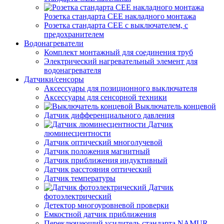
Розетка стандарта СЕЕ накладного монтажа
Розетка стандарта СЕЕ с выключателем, с
предохранителем
Водонагреватели
Комплект монтажный для соединения труб
Электрический нагревательный элемент для
водонагревателя
Датчики/сенсоры
Аксессуары для позиционного выключателя
Аксессуары для сенсорной техники
Выключатель концевой
Датчик дифференциального давления
Датчик
люминесцентности
Датчик оптический многолучевой
Датчик положения магнитный
Датчик приближения индуктивный
Датчик расстояния оптический
Датчик температуры
Датчик
фотоэлектрический
Детектор многоуровневой проверки
Емкостной датчик приближения
Переключающий усилитель стандарта NAMUR