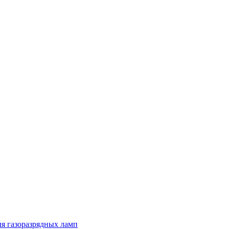
я газоразрядных ламп