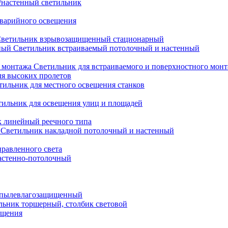
настенный светильник
варийного освещения
ветильник взрывозащищенный стационарный
Светильник встраиваемый потолочный и настенный
Светильник для встраиваемого и поверхностного мон
ля высоких пролетов
тильник для местного освещения станков
тильник для освещения улиц и площадей
 линейный реечного типа
Светильник накладной потолочный и настенный
равленного света
астенно-потолочный
 пылевлагозащищенный
льник торшерный, столбик световой
ещения