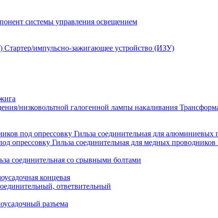
понент системы управления освещением
Стартер/импульсно-зажигающее устройство (ИЗУ)
зжига
Трансформа
Гильза соединительная для алюминиевых 
Гильза соединительная для медных проводников 
ьза соединительная со срывными болтами
моусадочная концевая
оединительный, ответвительный
моусадочный разъема