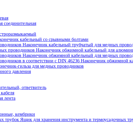
евая
я соединительная
строразмыкаемый
конечник кабельный со срывными болтами
Наконечник кабельный трубчатый для медных прово
Наконечник обжимной кабельный для алюмин
Наконечник обжимной кабельный для медных прово
Наконечник обжимной ка
онечник-гильза для медных проводников
нного давления
ительный, ответвитель
 кабеля
я лента
онные, кембрики
Ящик для хранения инструмента и термоусадочных тр