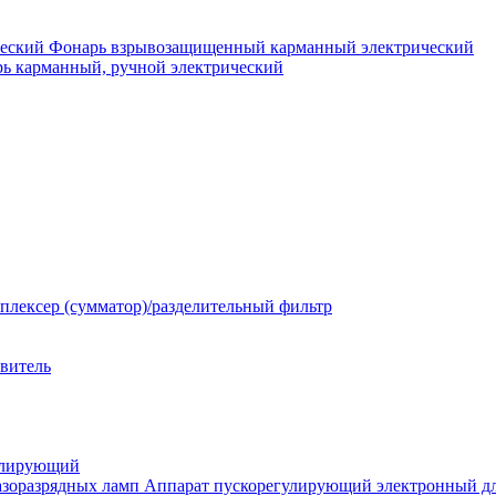
Фонарь взрывозащищенный карманный электрический
ь карманный, ручной электрический
плексер (сумматор)/разделительный фильтр
твитель
улирующий
Аппарат пускорегулирующий электронный дл