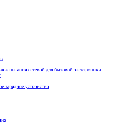
м
тв
Блок питания сетевой для бытовой электроники
т
е зарядное устройство
ния