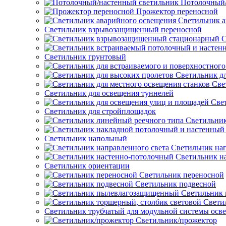
Потолочный/
Прожектор переносной
Светильник а
Светильник взрывозащищенный переносной
С
Светильник грунтовый
Светильник д
Све
Светильник для освещения туннелей
Све
Светильник для стройплощадок
Светильник
Светильник напольный
Светильник нап
Светильник н
Светильник ориентации
Светильник переносной
Светильник подвесной
Светильник
Свети
Светильник трубчатый для модульной системы осв
Светильник/прожектор