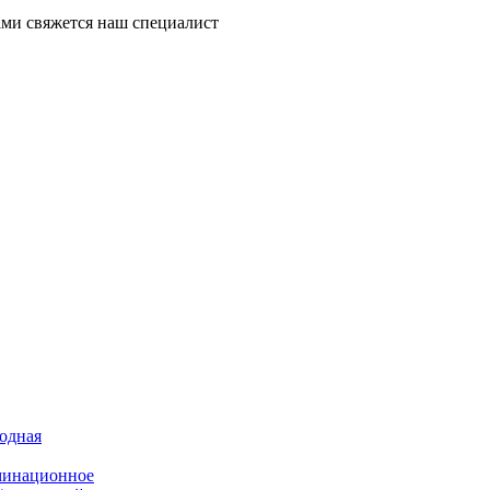
ми свяжется наш специалист
иодная
минационное