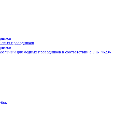
дников
иевых проводников
дников
бельный для медных проводников в соответствии с DIN 46236
убок