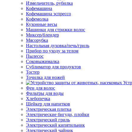
Измельчитель, рубилка
Кофемашина
Кофемашина эспрессо
Кофемолка
Кухонные весы
Машинки для стрижки волос
Миксер/блендер
Мясорубка
Настольная духовка/печь/гриль
Прибор по уходу за телом
Пылесос
Соковыжималка
Сублиматор для продуктов
Тостер
Точилка для ножей
Уст
Фен для волос
Фильтры для воды
Хлебопечка
Шейкер для напитков
Электрическая плитка
Электрические бигуди, плойки
Электрический гриль
Электрический кипятильник
Электрический чайник