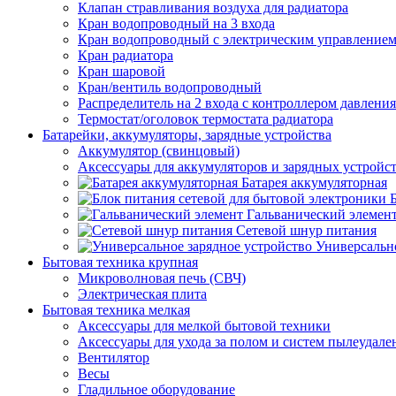
Клапан стравливания воздуха для радиатора
Кран водопроводный на 3 входа
Кран водопроводный с электрическим управление
Кран радиатора
Кран шаровой
Кран/вентиль водопроводный
Распределитель на 2 входа с контроллером давления
Термостат/оголовок термостата радиатора
Батарейки, аккумуляторы, зарядные устройства
Аккумулятор (свинцовый)
Аксессуары для аккумуляторов и зарядных устройс
Батарея аккумуляторная
Гальванический элемен
Сетевой шнур питания
Универсально
Бытовая техника крупная
Микроволновая печь (СВЧ)
Электрическая плита
Бытовая техника мелкая
Аксессуары для мелкой бытовой техники
Аксессуары для ухода за полом и систем пылеудале
Вентилятор
Весы
Гладильное оборудование