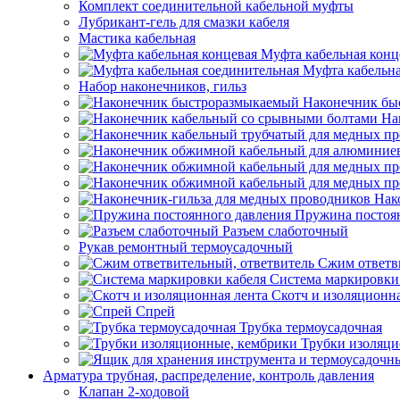
Комплект соединительной кабельной муфты
Лубрикант-гель для смазки кабеля
Мастика кабельная
Муфта кабельная конц
Муфта кабельна
Набор наконечников, гильз
Наконечник бы
На
Нак
Пружина постоя
Разъем слаботочный
Рукав ремонтный термоусадочный
Сжим ответв
Система маркировки
Скотч и изоляционна
Спрей
Трубка термоусадочная
Трубки изоляци
Арматура трубная, распределение, контроль давления
Клапан 2-ходовой