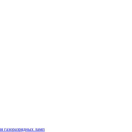
я газоразрядных ламп