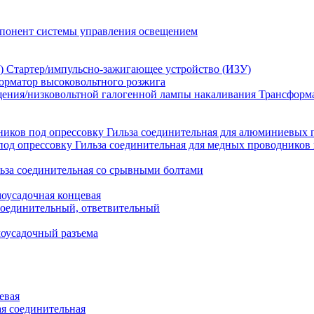
понент системы управления освещением
Стартер/импульсно-зажигающее устройство (ИЗУ)
орматор высоковольтного розжига
Трансформа
Гильза соединительная для алюминиевых 
Гильза соединительная для медных проводников 
ьза соединительная со срывными болтами
моусадочная концевая
оединительный, ответвительный
моусадочный разъема
евая
я соединительная