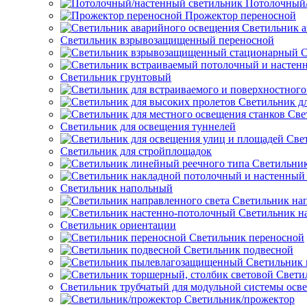
Потолочный/
Прожектор переносной
Светильник а
Светильник взрывозащищенный переносной
С
Светильник грунтовый
Светильник д
Све
Светильник для освещения туннелей
Све
Светильник для стройплощадок
Светильник
Светильник напольный
Светильник нап
Светильник н
Светильник ориентации
Светильник переносной
Светильник подвесной
Светильник
Свети
Светильник трубчатый для модульной системы осв
Светильник/прожектор