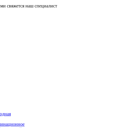
ми свяжется наш специалист
иодная
минационное