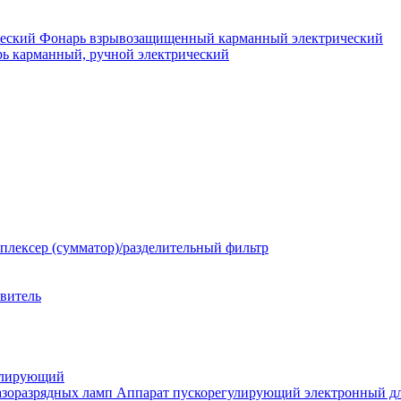
Фонарь взрывозащищенный карманный электрический
ь карманный, ручной электрический
плексер (сумматор)/разделительный фильтр
твитель
улирующий
Аппарат пускорегулирующий электронный дл