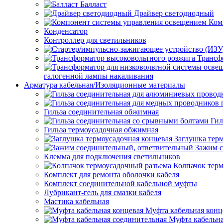
Балласт
Драйвер светодиодный
Ком
Конденсатор
Контроллер для светильников
Трансф
галогенной лампы накаливания
Арматура кабельная/Изоляционные материалы
Гильза соединительная обжимная
Гил
Гильза термоусадочная обжимная
Заглушка тер
Зажим с
Клемма для подключения светильников
Колпачок тер
Комплект для ремонта оболочки кабеля
Комплект соединительной кабельной муфты
Лубрикант-гель для смазки кабеля
Мастика кабельная
Муфта кабельная конц
Муфта кабельна