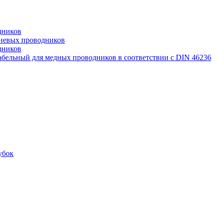
дников
иевых проводников
дников
бельный для медных проводников в соответствии с DIN 46236
убок