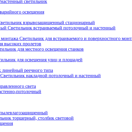
настенный светильник
варийного освещения
ветильник взрывозащищенный стационарный
Светильник встраиваемый потолочный и настенный
Светильник для встраиваемого и поверхностного мон
ля высоких пролетов
тильник для местного освещения станков
тильник для освещения улиц и площадей
 линейный реечного типа
Светильник накладной потолочный и настенный
равленного света
астенно-потолочный
 пылевлагозащищенный
льник торшерный, столбик световой
ещения