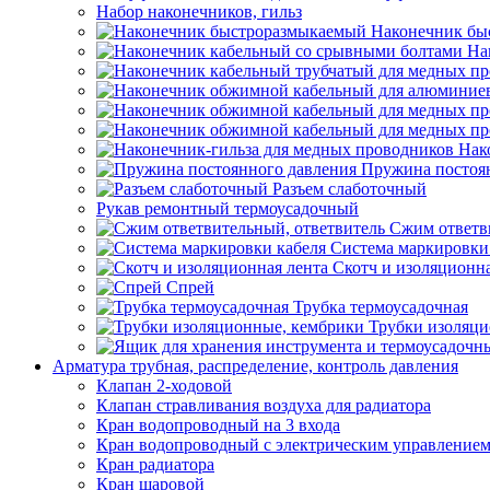
Набор наконечников, гильз
Наконечник бы
На
Нак
Пружина постоя
Разъем слаботочный
Рукав ремонтный термоусадочный
Сжим ответв
Система маркировки
Скотч и изоляционна
Спрей
Трубка термоусадочная
Трубки изоляци
Арматура трубная, распределение, контроль давления
Клапан 2-ходовой
Клапан стравливания воздуха для радиатора
Кран водопроводный на 3 входа
Кран водопроводный с электрическим управление
Кран радиатора
Кран шаровой