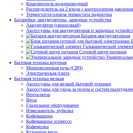
Кран/вентиль водопроводный
Распределитель на 2 входа с контроллером давления
Термостат/оголовок термостата радиатора
Батарейки, аккумуляторы, зарядные устройства
Аккумулятор (свинцовый)
Аксессуары для аккумуляторов и зарядных устройс
Батарея аккумуляторная
Гальванический элемен
Сетевой шнур питания
Универсально
Бытовая техника крупная
Микроволновая печь (СВЧ)
Электрическая плита
Бытовая техника мелкая
Аксессуары для мелкой бытовой техники
Аксессуары для ухода за полом и систем пылеудале
Вентилятор
Весы
Гладильное оборудование
Измельчитель, рубилка
Кофемашина
Кофемашина эспрессо
Кофемолка
Кухонные весы