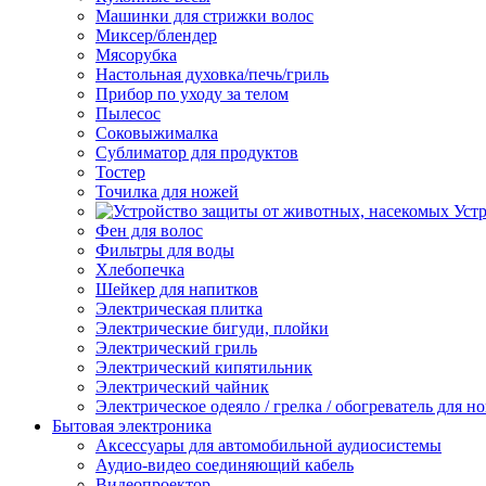
Машинки для стрижки волос
Миксер/блендер
Мясорубка
Настольная духовка/печь/гриль
Прибор по уходу за телом
Пылесос
Соковыжималка
Сублиматор для продуктов
Тостер
Точилка для ножей
Уст
Фен для волос
Фильтры для воды
Хлебопечка
Шейкер для напитков
Электрическая плитка
Электрические бигуди, плойки
Электрический гриль
Электрический кипятильник
Электрический чайник
Электрическое одеяло / грелка / обогреватель для но
Бытовая электроника
Аксессуары для автомобильной аудиосистемы
Аудио-видео соединяющий кабель
Видеопроектор