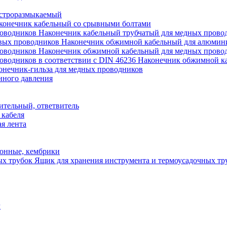
строразмыкаемый
конечник кабельный со срывными болтами
Наконечник кабельный трубчатый для медных прово
Наконечник обжимной кабельный для алюмин
Наконечник обжимной кабельный для медных прово
Наконечник обжимной ка
онечник-гильза для медных проводников
нного давления
ительный, ответвитель
 кабеля
я лента
онные, кембрики
Ящик для хранения инструмента и термоусадочных тр
м