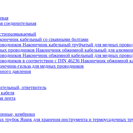
евая
я соединительная
строразмыкаемый
конечник кабельный со срывными болтами
Наконечник кабельный трубчатый для медных прово
Наконечник обжимной кабельный для алюмин
Наконечник обжимной кабельный для медных прово
Наконечник обжимной ка
онечник-гильза для медных проводников
нного давления
ительный, ответвитель
 кабеля
я лента
онные, кембрики
Ящик для хранения инструмента и термоусадочных тр