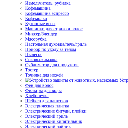
Измельчитель, рубилка
Кофемашина
Кофемашина эспрессо
Кофемолка
Кухонные весы
Машинки для стрижки волос
Миксер/блендер
Мясорубка
Настольная духовка/печь/гриль
Прибор по уходу за телом
Пылесос
Соковыжималка
Сублиматор для продуктов
Тостер
Точилка для ножей
Уст
Фен для волос
Фильтры для воды
Хлебопечка
Шейкер для напитков
Электрическая плитка
Электрические бигуди, плойки
Электрический гриль
Электрический кипятильник
Электрический чайник