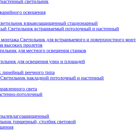
настенный светильник
варийного освещения
ветильник взрывозащищенный стационарный
Светильник встраиваемый потолочный и настенный
Светильник для встраиваемого и поверхностного мон
ля высоких пролетов
тильник для местного освещения станков
тильник для освещения улиц и площадей
 линейный реечного типа
Светильник накладной потолочный и настенный
равленного света
астенно-потолочный
 пылевлагозащищенный
льник торшерный, столбик световой
ещения