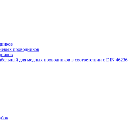
дников
иевых проводников
дников
бельный для медных проводников в соответствии с DIN 46236
убок