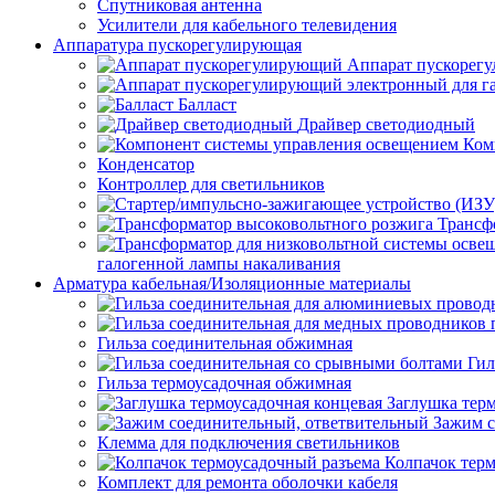
Спутниковая антенна
Усилители для кабельного телевидения
Аппаратура пускорегулирующая
Аппарат пускорег
Балласт
Драйвер светодиодный
Ком
Конденсатор
Контроллер для светильников
Трансф
галогенной лампы накаливания
Арматура кабельная/Изоляционные материалы
Гильза соединительная обжимная
Гил
Гильза термоусадочная обжимная
Заглушка тер
Зажим с
Клемма для подключения светильников
Колпачок тер
Комплект для ремонта оболочки кабеля