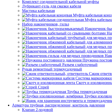
Комплект соединительной кабельной муфты
Лубрикант-гель для смазки кабеля
Мастика кабельная
Муфта кабельная конц
Муфта кабельна
Набор наконечников, гильз
Наконечник бы
На
Нак
Пружина постоя
Разъем слаботочный
Рукав ремонтный термоусадочный
Сжим ответв
Система маркировки
Скотч и изоляционна
Спрей
Трубка термоусадочная
Трубки изоляци
Арматура трубная, распределение, контроль давления
Клапан 2-ходовой