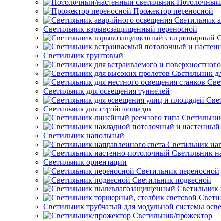
Потолочный/
Прожектор переносной
Светильник а
Светильник взрывозащищенный переносной
С
Светильник грунтовый
Светильник д
Све
Светильник для освещения туннелей
Све
Светильник для стройплощадок
Светильник
Светильник напольный
Светильник нап
Светильник н
Светильник ориентации
Светильник переносной
Светильник подвесной
Светильник
Свети
Светильник трубчатый для модульной системы осв
Светильник/прожектор