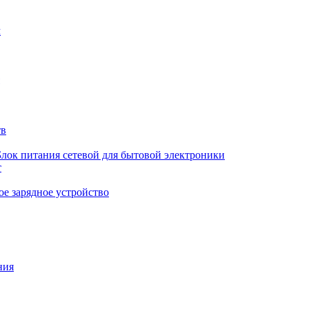
м
тв
Блок питания сетевой для бытовой электроники
т
е зарядное устройство
ния