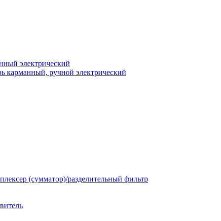
нный электрический
ь карманный, ручной электрический
плексер (сумматор)/разделительный фильтр
твитель