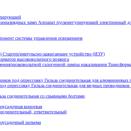
улирующий
Аппарат пускорегулирующий электронный дл
понент системы управления освещением
Стартер/импульсно-зажигающее устройство (ИЗУ)
орматор высоковольтного розжига
Трансформа
Гильза соединительная для алюминиевых 
Гильза соединительная для медных проводников 
ьза соединительная со срывными болтами
моусадочная концевая
оединительный, ответвительный
моусадочный разъема