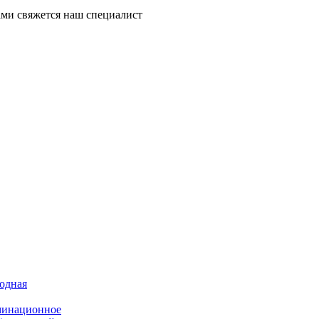
ми свяжется наш специалист
иодная
минационное