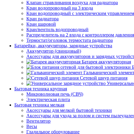
Клапан стравливания воздуха для радиатора
Кран водопроводный на 3 входа
Кран водопроводный с электрическим управление
Кран радиатора
Кран шаровой
Кран/вентиль водопроводный
Распределитель на 2 входа с контроллером давления
Термостат/оголовок термостата радиатора
Батарейки, аккумуляторы, зарядные устройства
Аккумулятор (свинцовый)
Аксессуары для аккумуляторов и зарядных устройс
Батарея аккумуляторная
Гальванический элемен
Сетевой шнур питания
Универсально
Бытовая техника крупная
Микроволновая печь (СВЧ)
Электрическая плита
Бытовая техника мелкая
Аксессуары для мелкой бытовой техники
Аксессуары для ухода за полом и систем пылеудале
Вентилятор
Весы
Гладильное оборудование