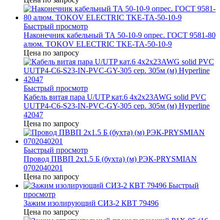
Быстрый просмотр
Наконечник кабельный ТА 50-10-9 опрес. ГОСТ 9581-80
алюм. TOKOV ELECTRIC TKE-TA-50-10-9
Цена по запросу
Быстрый просмотр
Кабель витая пара U/UTP кат.6 4х2х23AWG solid PVC
UUTP4-C6-S23-IN-PVC-GY-305 сер. 305м (м) Hyperline
42047
Цена по запросу
Быстрый просмотр
Провод ПВВП 2х1.5 Б (бухта) (м) РЭК-PRYSMIAN
0702040201
Цена по запросу
Быстрый
просмотр
Зажим изолирующий СИЗ-2 КВТ 79496
Цена по запросу