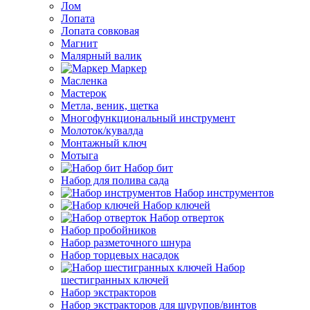
Лом
Лопата
Лопата совковая
Магнит
Малярный валик
Маркер
Масленка
Мастерок
Метла, веник, щетка
Многофункциональный инструмент
Молоток/кувалда
Монтажный ключ
Мотыга
Набор бит
Набор для полива сада
Набор инструментов
Набор ключей
Набор отверток
Набор пробойников
Набор разметочного шнура
Набор торцевых насадок
Набор
шестигранных ключей
Набор экстракторов
Набор экстракторов для шурупов/винтов