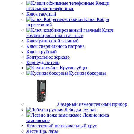
Клещи
обжимные телефонные
Ключ гаечный
Ключ Кобра
переставной
Ключ
комбинированный гаечный
Ключ разводной гаечный
Ключ сверлильного патрона
Ключ трубный
Контрольное зеркало
Корнеудалитель
Круглогубцы
Кусачки бокорезы
Лазерный измерительный прибор
Лебедка ручная
Лезвие ножа
заменяемое
Лепестковый шлифовальный круг
Лестница, лазы