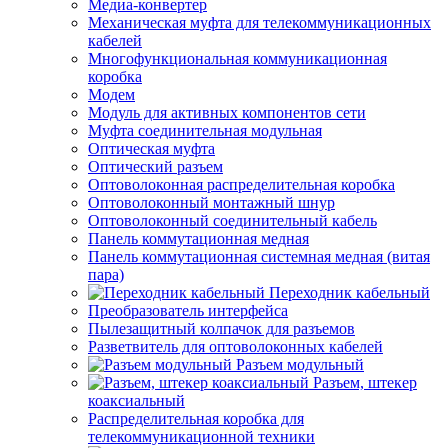
Медиа-конвертер
Механическая муфта для телекоммуникационных
кабелей
Многофункциональная коммуникационная
коробка
Модем
Модуль для активных компонентов сети
Муфта соединительная модульная
Оптическая муфта
Оптический разъем
Оптоволоконная распределительная коробка
Оптоволоконный монтажный шнур
Оптоволоконный соединительный кабель
Панель коммутационная медная
Панель коммутационная системная медная (витая
пара)
Переходник кабельный
Преобразователь интерфейса
Пылезащитный колпачок для разъемов
Разветвитель для оптоволоконных кабелей
Разъем модульный
Разъем, штекер
коаксиальный
Распределительная коробка для
телекоммуникационной техники