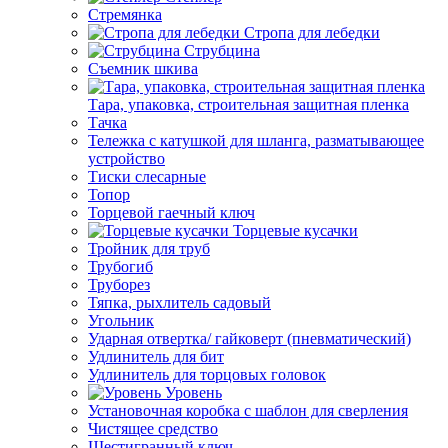
Стремянка
Стропа для лебедки
Струбцина
Съемник шкива
Тара, упаковка, строительная защитная пленка
Тачка
Тележка с катушкой для шланга, разматывающее
устройство
Тиски слесарные
Топор
Торцевой гаечный ключ
Торцевые кусачки
Тройник для труб
Трубогиб
Труборез
Тяпка, рыхлитель садовый
Угольник
Ударная отвертка/ гайковерт (пневматический)
Удлинитель для бит
Удлинитель для торцовых головок
Уровень
Установочная коробка с шаблон для сверления
Чистящее средство
Шестигранный ключ