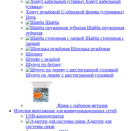
Хомут кабельный
(стяжка)
Хомут резьбовой U-образной формы (стремянка)
Цепь
Шайба
Шайба пружинная
зубчатая
Шайба стопорная с
лапкой
Шпилька резьбовая
Шплинт
Штифт с резьбой
Шуруп по бетону
Шуруп по дереву с шестигранной головкой
Ящик с набором метизов
Изделия монтажные для коммуникационных сетей
USB-концентратор
Адаптер для
системы связи