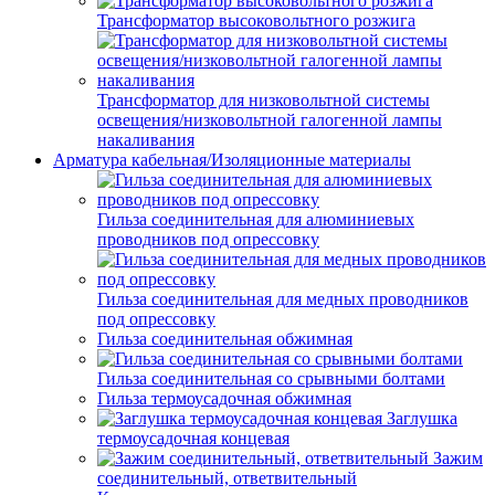
Трансформатор высоковольтного розжига
Трансформатор для низковольтной системы
освещения/низковольтной галогенной лампы
накаливания
Арматура кабельная/Изоляционные материалы
Гильза соединительная для алюминиевых
проводников под опрессовку
Гильза соединительная для медных проводников
под опрессовку
Гильза соединительная обжимная
Гильза соединительная со срывными болтами
Гильза термоусадочная обжимная
Заглушка
термоусадочная концевая
Зажим
соединительный, ответвительный