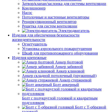
Затвор/клапан/заслонка для системы вентиляции
Кондиционер
Насос
Потолочные и настенные вентиляторы
Рециркуляционный вентилятор
Решетка для систем вентиляции
Электродвигатель
Изделия для обеспечения безопасности
жизнедеятельности
Огнетушитель
Установка аэрозольного пожаротушения
Шкаф для противопожарного оборудования
Изделия крепежные
Анкер болтовой
Анкер забивной
Анкер клиновой
Анкер складной потолочный (пружинный)
Анкер стержневой
Болт анкерный
Болт с полукруглой головкой и квадратным
подголовком
Болт с Т-образной
головкой