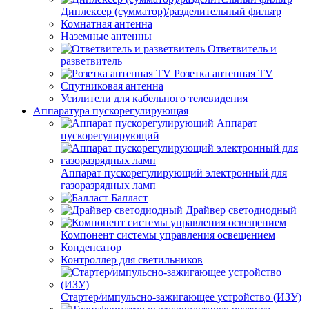
Диплексер (сумматор)/разделительный фильтр
Комнатная антенна
Наземные антенны
Ответвитель и
разветвитель
Розетка антенная TV
Спутниковая антенна
Усилители для кабельного телевидения
Аппаратура пускорегулирующая
Аппарат
пускорегулирующий
Аппарат пускорегулирующий электронный для
газоразрядных ламп
Балласт
Драйвер светодиодный
Компонент системы управления освещением
Конденсатор
Контроллер для светильников
Стартер/импульсно-зажигающее устройство (ИЗУ)