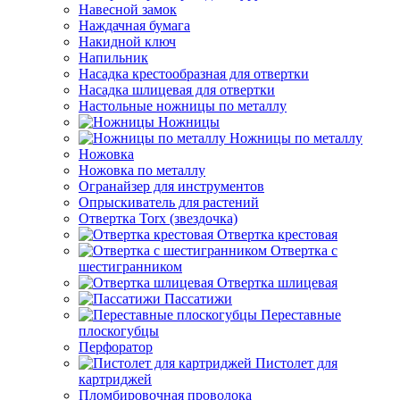
Навесной замок
Наждачная бумага
Накидной ключ
Напильник
Насадка крестообразная для отвертки
Насадка шлицевая для отвертки
Настольные ножницы по металлу
Ножницы
Ножницы по металлу
Ножовка
Ножовка по металлу
Огранайзер для инструментов
Опрыскиватель для растений
Отвертка Torx (звездочка)
Отвертка крестовая
Отвертка с
шестигранником
Отвертка шлицевая
Пассатижи
Переставные
плоскогубцы
Перфоратор
Пистолет для
картриджей
Пломбировочная проволока