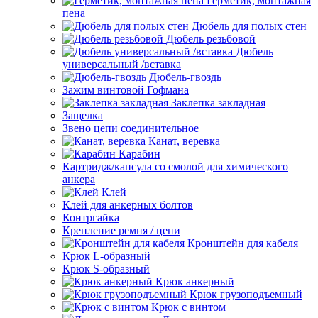
Герметик, монтажная
пена
Дюбель для полых стен
Дюбель резьбовой
Дюбель
универсальный /вставка
Дюбель-гвоздь
Зажим винтовой Гофмана
Заклепка закладная
Защелка
Звено цепи соединительное
Канат, веревка
Карабин
Картридж/капсула со смолой для химического
анкера
Клей
Клей для анкерных болтов
Контргайка
Крепление ремня / цепи
Кронштейн для кабеля
Крюк L-образный
Крюк S-образный
Крюк анкерный
Крюк грузоподъемный
Крюк с винтом