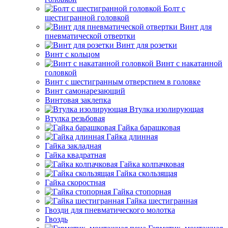
Болт с
шестигранной головкой
Винт для
пневматической отвертки
Винт для розетки
Винт с кольцом
Винт с накатанной
головкой
Винт с шестигранным отверстием в головке
Винт самонарезающий
Винтовая заклепка
Втулка изолирующая
Втулка резьбовая
Гайка барашковая
Гайка длинная
Гайка закладная
Гайка квадратная
Гайка колпачковая
Гайка скользящая
Гайка скоростная
Гайка стопорная
Гайка шестигранная
Гвозди для пневматического молотка
Гвоздь