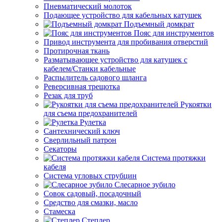
Пневматический молоток
Подающее устройство для кабельных катушек
Подъемный домкрат
Пояс для инструментов
Привод инструмента для пробивания отверстий
Протирочная ткань
Разматывающее устройство для катушек с
кабелем/Станки кабельные
Распылитель садового шланга
Реверсивная трещотка
Резак для труб
Рукоятки
для съема предохранителей
Рулетка
Сантехнический ключ
Сверлильный патрон
Секаторы
Система протяжки
кабеля
Система угловых струбцин
Слесарное зубило
Совок садовый, посадочный
Средство для смазки, масло
Стамеска
Степлер