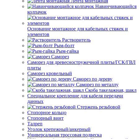
Лента монтажная
Навинчивающийся
колпачок
Основание монтажное для кабельных стяжек и
элементов
Растворитель
Рым-болт
Рым-гайка
Саморез
Саморез для древесностружечной плиты/ГСК/ГВЛ
плиты
Саморез кровельный
Саморез по дереву
Саморез по металлу
Скоба такелажная, шакл
Специальное крепление для кабеля передачи
данных
Стержень резьбовой
Стопорное кольцо
Стопорный винт
Талреп
Уголок крепежный/анкерный
Универсальная троссовая подвеска