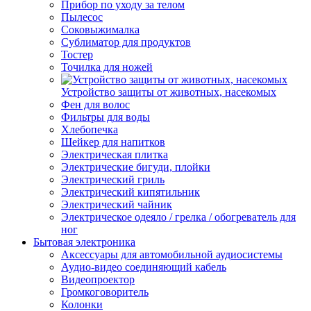
Прибор по уходу за телом
Пылесос
Соковыжималка
Сублиматор для продуктов
Тостер
Точилка для ножей
Устройство защиты от животных, насекомых
Фен для волос
Фильтры для воды
Хлебопечка
Шейкер для напитков
Электрическая плитка
Электрические бигуди, плойки
Электрический гриль
Электрический кипятильник
Электрический чайник
Электрическое одеяло / грелка / обогреватель для
ног
Бытовая электроника
Аксессуары для автомобильной аудиосистемы
Аудио-видео соединяющий кабель
Видеопроектор
Громкоговоритель
Колонки