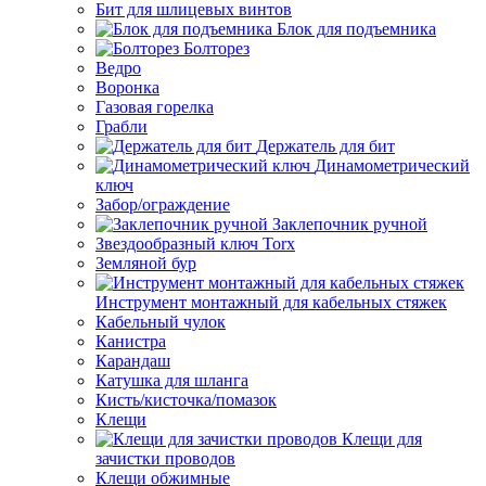
Бит для шлицевых винтов
Блок для подъемника
Болторез
Ведро
Воронка
Газовая горелка
Грабли
Держатель для бит
Динамометрический
ключ
Забор/ограждение
Заклепочник ручной
Звездообразный ключ Torx
Земляной бур
Инструмент монтажный для кабельных стяжек
Кабельный чулок
Канистра
Карандаш
Катушка для шланга
Кисть/кисточка/помазок
Клещи
Клещи для
зачистки проводов
Клещи обжимные