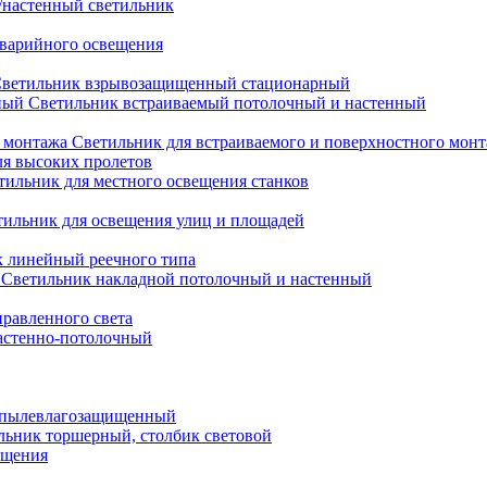
настенный светильник
варийного освещения
ветильник взрывозащищенный стационарный
Светильник встраиваемый потолочный и настенный
Светильник для встраиваемого и поверхностного мон
ля высоких пролетов
тильник для местного освещения станков
тильник для освещения улиц и площадей
 линейный реечного типа
Светильник накладной потолочный и настенный
равленного света
астенно-потолочный
 пылевлагозащищенный
льник торшерный, столбик световой
ещения