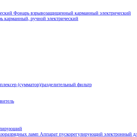
Фонарь взрывозащищенный карманный электрический
ь карманный, ручной электрический
плексер (сумматор)/разделительный фильтр
твитель
улирующий
Аппарат пускорегулирующий электронный дл