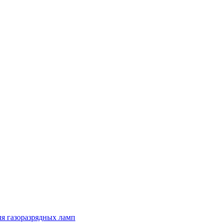
я газоразрядных ламп