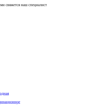
ми свяжется наш специалист
иодная
минационное