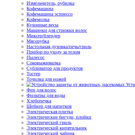
Измельчитель, рубилка
Кофемашина
Кофемашина эспрессо
Кофемолка
Кухонные весы
Машинки для стрижки волос
Миксер/блендер
Мясорубка
Настольная духовка/печь/гриль
Прибор по уходу за телом
Пылесос
Соковыжималка
Сублиматор для продуктов
Тостер
Точилка для ножей
Уст
Фен для волос
Фильтры для воды
Хлебопечка
Шейкер для напитков
Электрическая плитка
Электрические бигуди, плойки
Электрический гриль
Электрический кипятильник
Электрический чайник