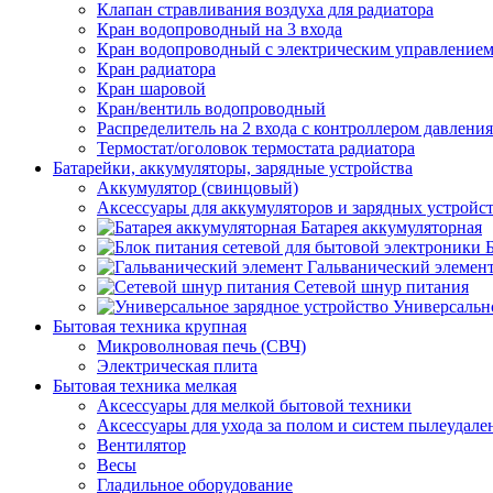
Клапан стравливания воздуха для радиатора
Кран водопроводный на 3 входа
Кран водопроводный с электрическим управление
Кран радиатора
Кран шаровой
Кран/вентиль водопроводный
Распределитель на 2 входа с контроллером давления
Термостат/оголовок термостата радиатора
Батарейки, аккумуляторы, зарядные устройства
Аккумулятор (свинцовый)
Аксессуары для аккумуляторов и зарядных устройс
Батарея аккумуляторная
Гальванический элемен
Сетевой шнур питания
Универсально
Бытовая техника крупная
Микроволновая печь (СВЧ)
Электрическая плита
Бытовая техника мелкая
Аксессуары для мелкой бытовой техники
Аксессуары для ухода за полом и систем пылеудале
Вентилятор
Весы
Гладильное оборудование