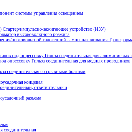
понент системы управления освещением
Стартер/импульсно-зажигающее устройство (ИЗУ)
орматор высоковольтного розжига
Трансформа
Гильза соединительная для алюминиевых 
Гильза соединительная для медных проводников 
ьза соединительная со срывными болтами
моусадочная концевая
оединительный, ответвительный
моусадочный разъема
евая
я соединительная