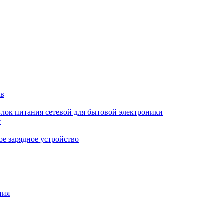
м
тв
Блок питания сетевой для бытовой электроники
т
е зарядное устройство
ния