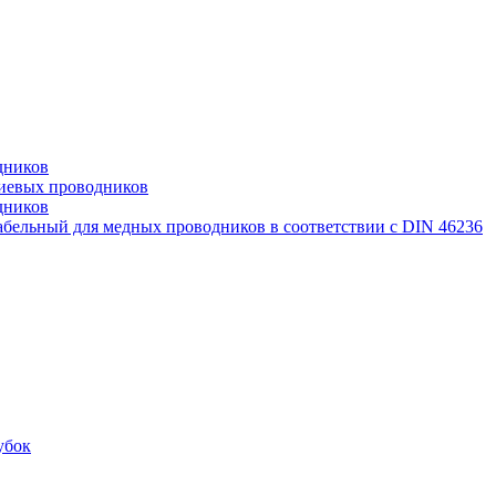
дников
иевых проводников
дников
бельный для медных проводников в соответствии с DIN 46236
убок