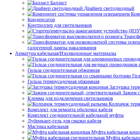
Балласт
Драйвер светодиодный
Ком
Конденсатор
Контроллер для светильников
Трансф
галогенной лампы накаливания
Арматура кабельная/Изоляционные материалы
Гильза соединительная обжимная
Гил
Гильза термоусадочная обжимная
Заглушка тер
Зажим с
Клемма для подключения светильников
Колпачок тер
Комплект для ремонта оболочки кабеля
Комплект соединительной кабельной муфты
Лубрикант-гель для смазки кабеля
Мастика кабельная
Муфта кабельная конц
Муфта кабельна