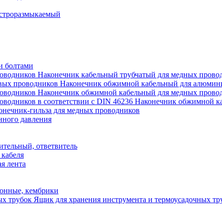
строразмыкаемый
и болтами
Наконечник кабельный трубчатый для медных прово
Наконечник обжимной кабельный для алюмин
Наконечник обжимной кабельный для медных прово
Наконечник обжимной ка
онечник-гильза для медных проводников
нного давления
ительный, ответвитель
 кабеля
я лента
онные, кембрики
Ящик для хранения инструмента и термоусадочных тр