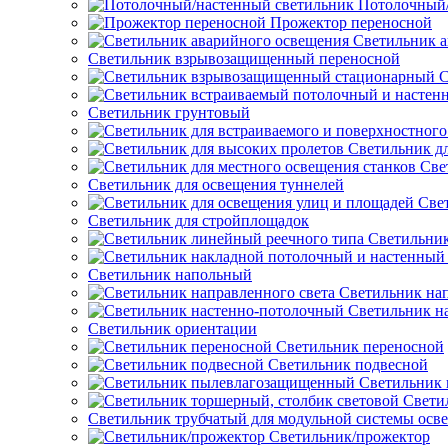
Потолочный/
Прожектор переносной
Светильник а
Светильник взрывозащищенный переносной
С
Светильник грунтовый
Светильник д
Све
Светильник для освещения туннелей
Све
Светильник для стройплощадок
Светильник
Светильник напольный
Светильник нап
Светильник н
Светильник ориентации
Светильник переносной
Светильник подвесной
Светильник
Свети
Светильник трубчатый для модульной системы осв
Светильник/прожектор