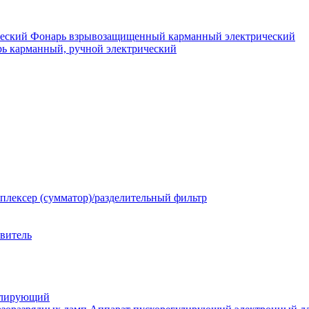
Фонарь взрывозащищенный карманный электрический
ь карманный, ручной электрический
плексер (сумматор)/разделительный фильтр
твитель
улирующий