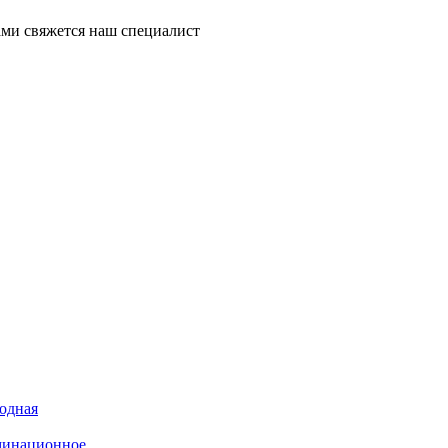
ми свяжется наш специалист
иодная
минационное