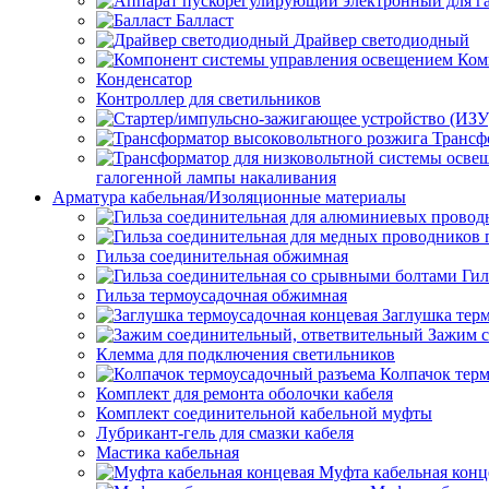
Балласт
Драйвер светодиодный
Ком
Конденсатор
Контроллер для светильников
Трансф
галогенной лампы накаливания
Арматура кабельная/Изоляционные материалы
Гильза соединительная обжимная
Гил
Гильза термоусадочная обжимная
Заглушка тер
Зажим с
Клемма для подключения светильников
Колпачок тер
Комплект для ремонта оболочки кабеля
Комплект соединительной кабельной муфты
Лубрикант-гель для смазки кабеля
Мастика кабельная
Муфта кабельная конц