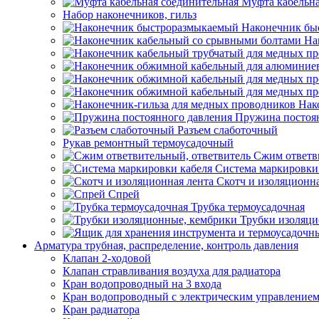
Муфта кабельна
Набор наконечников, гильз
Наконечник бы
На
Нак
Пружина постоя
Разъем слаботочный
Рукав ремонтный термоусадочный
Сжим ответв
Система маркировки
Скотч и изоляционна
Спрей
Трубка термоусадочная
Трубки изоляци
Арматура трубная, распределение, контроль давления
Клапан 2-ходовой
Клапан стравливания воздуха для радиатора
Кран водопроводный на 3 входа
Кран водопроводный с электрическим управление
Кран радиатора