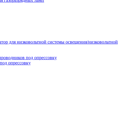
я газоразрядных ламп
тор для низковольтной системы освещения/низковольтной
проводников под опрессовку
под опрессовку