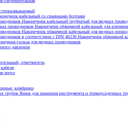
я соединительная
строразмыкаемый
конечник кабельный со срывными болтами
Наконечник кабельный трубчатый для медных прово
Наконечник обжимной кабельный для алюмин
Наконечник обжимной кабельный для медных прово
Наконечник обжимной ка
онечник-гильза для медных проводников
нного давления
ительный, ответвитель
 кабеля
я лента
онные, кембрики
Ящик для хранения инструмента и термоусадочных тр
м