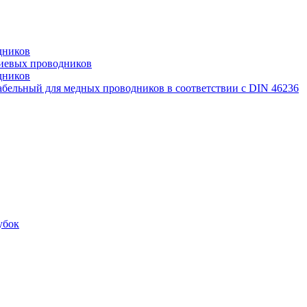
дников
иевых проводников
дников
бельный для медных проводников в соответствии с DIN 46236
убок