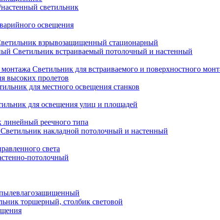
настенный светильник
варийного освещения
ветильник взрывозащищенный стационарный
Светильник встраиваемый потолочный и настенный
Светильник для встраиваемого и поверхностного мон
ля высоких пролетов
тильник для местного освещения станков
тильник для освещения улиц и площадей
 линейный реечного типа
Светильник накладной потолочный и настенный
равленного света
астенно-потолочный
 пылевлагозащищенный
льник торшерный, столбик световой
ещения