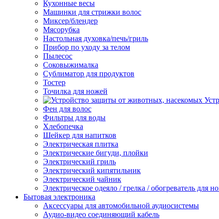
Кухонные весы
Машинки для стрижки волос
Миксер/блендер
Мясорубка
Настольная духовка/печь/гриль
Прибор по уходу за телом
Пылесос
Соковыжималка
Сублиматор для продуктов
Тостер
Точилка для ножей
Уст
Фен для волос
Фильтры для воды
Хлебопечка
Шейкер для напитков
Электрическая плитка
Электрические бигуди, плойки
Электрический гриль
Электрический кипятильник
Электрический чайник
Электрическое одеяло / грелка / обогреватель для но
Бытовая электроника
Аксессуары для автомобильной аудиосистемы
Аудио-видео соединяющий кабель