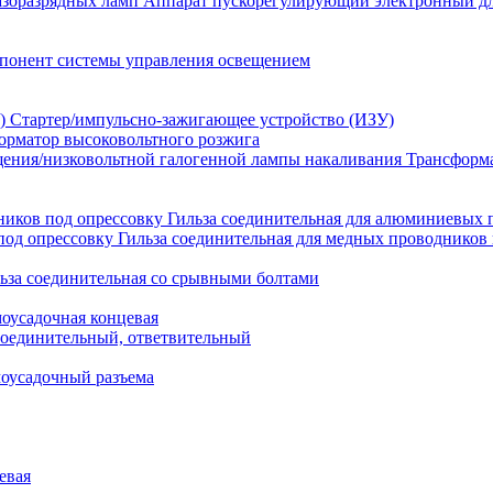
Аппарат пускорегулирующий электронный дл
понент системы управления освещением
Стартер/импульсно-зажигающее устройство (ИЗУ)
орматор высоковольтного розжига
Трансформа
Гильза соединительная для алюминиевых 
Гильза соединительная для медных проводников 
ьза соединительная со срывными болтами
моусадочная концевая
оединительный, ответвительный
моусадочный разъема
евая