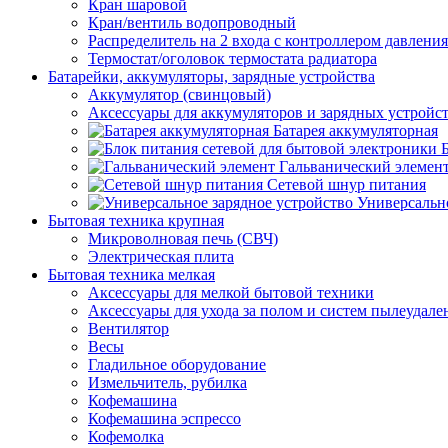
Кран шаровой
Кран/вентиль водопроводный
Распределитель на 2 входа с контроллером давления
Термостат/оголовок термостата радиатора
Батарейки, аккумуляторы, зарядные устройства
Аккумулятор (свинцовый)
Аксессуары для аккумуляторов и зарядных устройс
Батарея аккумуляторная
Гальванический элемен
Сетевой шнур питания
Универсально
Бытовая техника крупная
Микроволновая печь (СВЧ)
Электрическая плита
Бытовая техника мелкая
Аксессуары для мелкой бытовой техники
Аксессуары для ухода за полом и систем пылеудале
Вентилятор
Весы
Гладильное оборудование
Измельчитель, рубилка
Кофемашина
Кофемашина эспрессо
Кофемолка