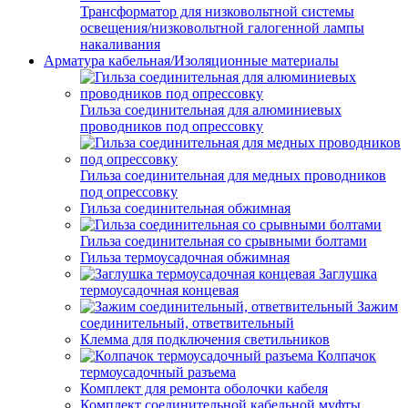
Трансформатор для низковольтной системы
освещения/низковольтной галогенной лампы
накаливания
Арматура кабельная/Изоляционные материалы
Гильза соединительная для алюминиевых
проводников под опрессовку
Гильза соединительная для медных проводников
под опрессовку
Гильза соединительная обжимная
Гильза соединительная со срывными болтами
Гильза термоусадочная обжимная
Заглушка
термоусадочная концевая
Зажим
соединительный, ответвительный
Клемма для подключения светильников
Колпачок
термоусадочный разъема
Комплект для ремонта оболочки кабеля
Комплект соединительной кабельной муфты