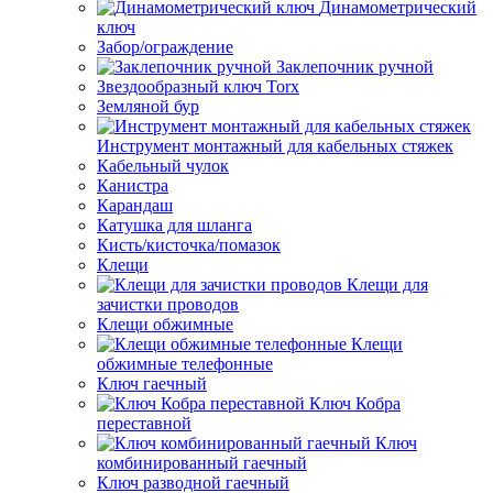
Динамометрический
ключ
Забор/ограждение
Заклепочник ручной
Звездообразный ключ Torx
Земляной бур
Инструмент монтажный для кабельных стяжек
Кабельный чулок
Канистра
Карандаш
Катушка для шланга
Кисть/кисточка/помазок
Клещи
Клещи для
зачистки проводов
Клещи обжимные
Клещи
обжимные телефонные
Ключ гаечный
Ключ Кобра
переставной
Ключ
комбинированный гаечный
Ключ разводной гаечный