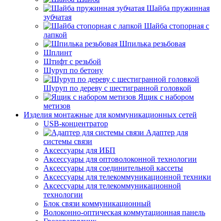
Шайба пружинная
зубчатая
Шайба стопорная с
лапкой
Шпилька резьбовая
Шплинт
Штифт с резьбой
Шуруп по бетону
Шуруп по дереву с шестигранной головкой
Ящик с набором
метизов
Изделия монтажные для коммуникационных сетей
USB-концентратор
Адаптер для
системы связи
Аксессуары для ИБП
Аксессуары для оптоволоконной технологии
Аксессуары для соединительной кассеты
Аксессуары для телекоммуникационной техники
Аксессуары для телекоммуникационной
технологии
Блок связи коммуникационный
Волоконно-оптическая коммутационная панель