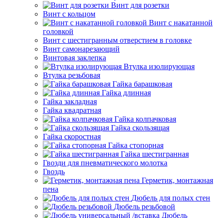
Винт для розетки
Винт с кольцом
Винт с накатанной
головкой
Винт с шестигранным отверстием в головке
Винт самонарезающий
Винтовая заклепка
Втулка изолирующая
Втулка резьбовая
Гайка барашковая
Гайка длинная
Гайка закладная
Гайка квадратная
Гайка колпачковая
Гайка скользящая
Гайка скоростная
Гайка стопорная
Гайка шестигранная
Гвозди для пневматического молотка
Гвоздь
Герметик, монтажная
пена
Дюбель для полых стен
Дюбель резьбовой
Дюбель