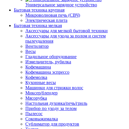
Универсальное зарядное устройство
Бытовая техника крупная
Микроволновая печь (СВЧ)
Электрическая плита
Бытовая техника мелкая
Аксессуары для мелкой бытовой техники
Аксессуары для ухода за полом и систем
пылеудаления
Вентилятор
Весы
Гладильное оборудование
Измельчитель, рубилка
Кофемашина
Кофемашина эспрессо
Кофемолка
Кухонные весы
Машинки для стрижки волос
Миксер/блендер
Мясорубка
Настольная духовка/печь/гриль
Прибор по уходу за телом
Пылесос
Соковыжималка
Сублиматор для продуктов