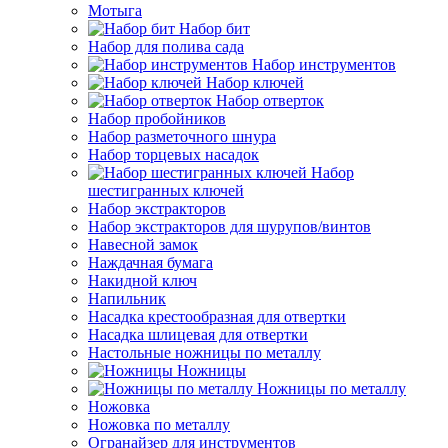
Мотыга
Набор бит
Набор для полива сада
Набор инструментов
Набор ключей
Набор отверток
Набор пробойников
Набор разметочного шнура
Набор торцевых насадок
Набор
шестигранных ключей
Набор экстракторов
Набор экстракторов для шурупов/винтов
Навесной замок
Наждачная бумага
Накидной ключ
Напильник
Насадка крестообразная для отвертки
Насадка шлицевая для отвертки
Настольные ножницы по металлу
Ножницы
Ножницы по металлу
Ножовка
Ножовка по металлу
Огранайзер для инструментов