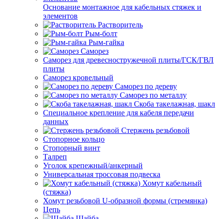
Основание монтажное для кабельных стяжек и
элементов
Растворитель
Рым-болт
Рым-гайка
Саморез
Саморез для древесностружечной плиты/ГСК/ГВЛ
плиты
Саморез кровельный
Саморез по дереву
Саморез по металлу
Скоба такелажная, шакл
Специальное крепление для кабеля передачи
данных
Стержень резьбовой
Стопорное кольцо
Стопорный винт
Талреп
Уголок крепежный/анкерный
Универсальная троссовая подвеска
Хомут кабельный
(стяжка)
Хомут резьбовой U-образной формы (стремянка)
Цепь
Шайба