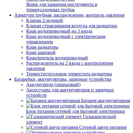
Ящик для хранения инструмента и
термоусадочных трубок
Арматура трубная, распределение, контроль давления
Клапан 2-ходовой
Клапан стравливания воздуха для радиатора
Кран водопроводный на 3 входа
Кран водопроводный с электрическим
управлением
Кран радиатора
Кран шаровой
Кран/вентиль водопроводный
Распределитель на 2 входа с контроллером
давления
Термостат/оголовок термостата радиатора
Батарейки, аккумуляторы, зарядные устройства
Аккумулятор (свинцовый)
Аксессуары для аккумуляторов и зарядных
устройств
Батарея аккумуляторная
Блок питания сетевой для бытовой электроники
Гальванический
элемент
Сетевой шнур питания