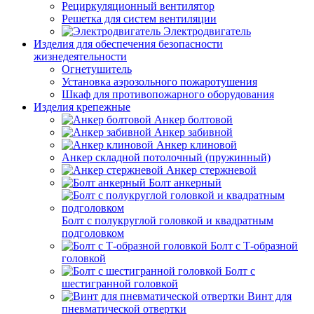
Рециркуляционный вентилятор
Решетка для систем вентиляции
Электродвигатель
Изделия для обеспечения безопасности
жизнедеятельности
Огнетушитель
Установка аэрозольного пожаротушения
Шкаф для противопожарного оборудования
Изделия крепежные
Анкер болтовой
Анкер забивной
Анкер клиновой
Анкер складной потолочный (пружинный)
Анкер стержневой
Болт анкерный
Болт с полукруглой головкой и квадратным
подголовком
Болт с Т-образной
головкой
Болт с
шестигранной головкой
Винт для
пневматической отвертки