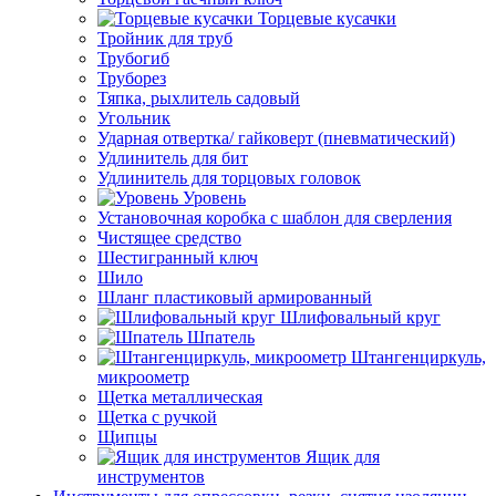
Торцевые кусачки
Тройник для труб
Трубогиб
Труборез
Тяпка, рыхлитель садовый
Угольник
Ударная отвертка/ гайковерт (пневматический)
Удлинитель для бит
Удлинитель для торцовых головок
Уровень
Установочная коробка с шаблон для сверления
Чистящее средство
Шестигранный ключ
Шило
Шланг пластиковый армированный
Шлифовальный круг
Шпатель
Штангенциркуль,
микроометр
Щетка металлическая
Щетка с ручкой
Щипцы
Ящик для
инструментов