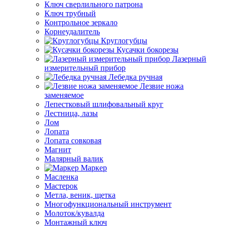
Ключ сверлильного патрона
Ключ трубный
Контрольное зеркало
Корнеудалитель
Круглогубцы
Кусачки бокорезы
Лазерный
измерительный прибор
Лебедка ручная
Лезвие ножа
заменяемое
Лепестковый шлифовальный круг
Лестница, лазы
Лом
Лопата
Лопата совковая
Магнит
Малярный валик
Маркер
Масленка
Мастерок
Метла, веник, щетка
Многофункциональный инструмент
Молоток/кувалда
Монтажный ключ