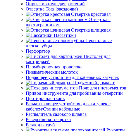
Опрыскиватель для растений
Отвертка Torx (звездочка)
Отвертка крестовая
Отвертка с
шестигранником
Отвертка шлицевая
Пассатижи
Переставные
плоскогубцы
Перфоратор
Пистолет для
картриджей
Пломбировочная проволока
Пневматический молоток
Подающее устройство для кабельных катушек
Подъемный домкрат
Пояс для инструментов
Привод инструмента для пробивания отверстий
Протирочная ткань
Разматывающее устройство для катушек с
кабелем/Станки кабельные
Распылитель садового шланга
Реверсивная трещотка
Резак для труб
Рукоятки