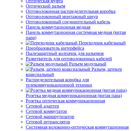
Оптическая муфта
Оптический разъем
Оптоволоконная распределительная коробка
Оптоволоконный монтажный шнур
Оптоволоконный соединительный кабель
Панель коммутационная медная
Панель коммутационная системная медная (витая
пара)
Переходник кабельный
Преобразователь интерфейса
Пылезащитный колпачок для разъемов
Разветвитель для оптоволоконных кабелей
Разъем модульный
Разъем, штекер
коаксиальный
Распределительная коробка для
телекоммуникационной техники
Розетка медная коммуникационная (витая пара)
Розетка оптическая коммуникационная
Сетевой адаптер
Сетевой коммутатор
Сетевой маршрутизатор
Сетевой ретранслятор
Системная волоконно-оптическая коммутационная