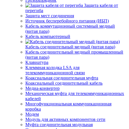
Грозоразрядник
Защита кабеля от
перегиба
Защита мест соединения
Источник бесперебойного питания (ИБП)
Кабель коммутационный системный медный
(витая пара)
Кабель компьютерный
Кабель соединительный медный (витая пара)
Кабель соединительный медный промышленный
(витая пара)
Клавиатура
Клеммная колодка LSA для
телекоммуникационной связи
Коаксиальная соединительная муфта
Коаксиальный соединительный кабель
Медиа-конвертер
Механическая муфта для телекоммуникационных
кабелей
Многофункциональная коммуникационная
коробка
Модем
Модуль для активных компонентов сети
Муфта соединительная модульная