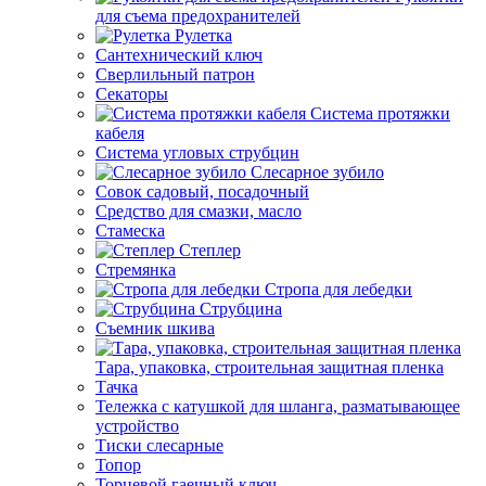
для съема предохранителей
Рулетка
Сантехнический ключ
Сверлильный патрон
Секаторы
Система протяжки
кабеля
Система угловых струбцин
Слесарное зубило
Совок садовый, посадочный
Средство для смазки, масло
Стамеска
Степлер
Стремянка
Стропа для лебедки
Струбцина
Съемник шкива
Тара, упаковка, строительная защитная пленка
Тачка
Тележка с катушкой для шланга, разматывающее
устройство
Тиски слесарные
Топор
Торцевой гаечный ключ