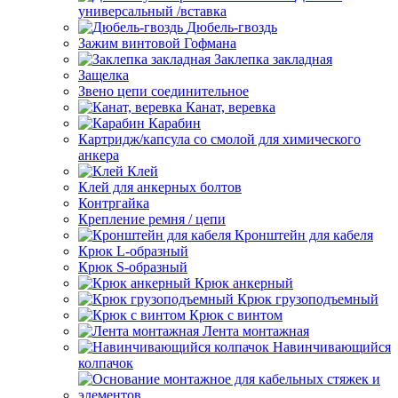
универсальный /вставка
Дюбель-гвоздь
Зажим винтовой Гофмана
Заклепка закладная
Защелка
Звено цепи соединительное
Канат, веревка
Карабин
Картридж/капсула со смолой для химического
анкера
Клей
Клей для анкерных болтов
Контргайка
Крепление ремня / цепи
Кронштейн для кабеля
Крюк L-образный
Крюк S-образный
Крюк анкерный
Крюк грузоподъемный
Крюк с винтом
Лента монтажная
Навинчивающийся
колпачок