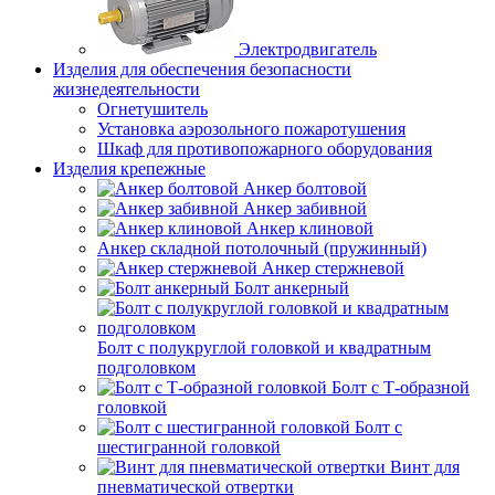
Электродвигатель
Изделия для обеспечения безопасности
жизнедеятельности
Огнетушитель
Установка аэрозольного пожаротушения
Шкаф для противопожарного оборудования
Изделия крепежные
Анкер болтовой
Анкер забивной
Анкер клиновой
Анкер складной потолочный (пружинный)
Анкер стержневой
Болт анкерный
Болт с полукруглой головкой и квадратным
подголовком
Болт с Т-образной
головкой
Болт с
шестигранной головкой
Винт для
пневматической отвертки