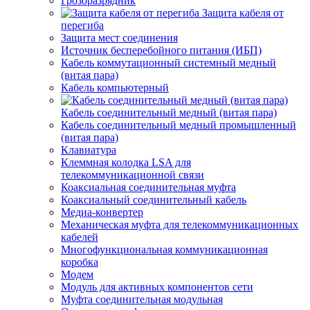
Грозоразрядник
Защита кабеля от
перегиба
Защита мест соединения
Источник бесперебойного питания (ИБП)
Кабель коммутационный системный медный
(витая пара)
Кабель компьютерный
Кабель соединительный медный (витая пара)
Кабель соединительный медный промышленный
(витая пара)
Клавиатура
Клеммная колодка LSA для
телекоммуникационной связи
Коаксиальная соединительная муфта
Коаксиальный соединительный кабель
Медиа-конвертер
Механическая муфта для телекоммуникационных
кабелей
Многофункциональная коммуникационная
коробка
Модем
Модуль для активных компонентов сети
Муфта соединительная модульная