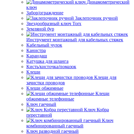
Динамометрический
ключ
Забор/ограждение
Заклепочник ручной
Звездообразный ключ Torx
Земляной бур
Инструмент монтажный для кабельных стяжек
Кабельный чулок
Канистра
Карандаш
Катушка для шланга
Кисть/кисточка/помазок
Клещи
Клещи для
зачистки проводов
Клещи обжимные
Клещи
обжимные телефонные
Ключ гаечный
Ключ Кобра
переставной
Ключ
комбинированный гаечный
Ключ разводной гаечный