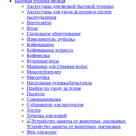
Бытовая техника мелкая
Аксессуары для мелкой бытовой техники
Аксессуары для ухода за полом и систем
пылеудаления
Вентилятор
Весы
Гладильное оборудование
Измельчитель, рубилка
Кофемашина
Кофемашина эспрессо
Кофемолка
Кухонные весы
Машинки для стрижки волос
Миксер/блендер
Мясорубка
Настольная духовка/печь/гриль
Прибор по уходу за телом
Пылесос
Соковыжималка
Сублиматор для продуктов
Тостер
Точилка для ножей
Устройство защиты от животных, насекомых
Фен для волос