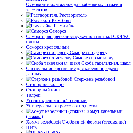
Основание монтажное для кабельных стяжек и
элементов
Растворитель
Рым-болт
Рым-гайка
Саморез
Саморез для древесностружечной плиты/ГСК/ГВЛ
плиты
Саморез кровельный
Саморез по дереву
Саморез по металлу
Скоба такелажная, шакл
Специальное крепление для кабеля передачи
данных
Стержень резьбовой
Стопорное кольцо
Стопорный винт
Талреп
Уголок крепежный/анкерный
Универсальная троссовая подвеска
Хомут кабельный
(стяжка)
Хомут резьбовой U-образной формы (стремянка)
Цепь
Шайба