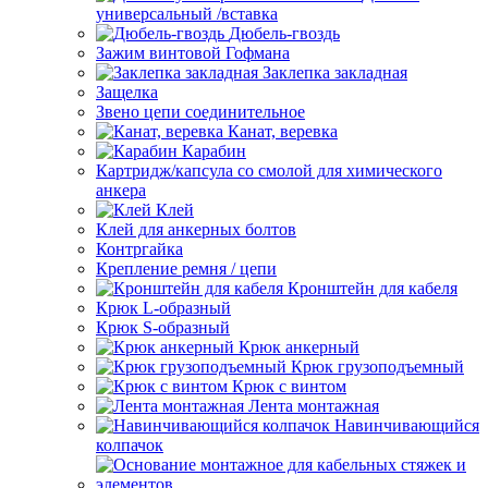
универсальный /вставка
Дюбель-гвоздь
Зажим винтовой Гофмана
Заклепка закладная
Защелка
Звено цепи соединительное
Канат, веревка
Карабин
Картридж/капсула со смолой для химического
анкера
Клей
Клей для анкерных болтов
Контргайка
Крепление ремня / цепи
Кронштейн для кабеля
Крюк L-образный
Крюк S-образный
Крюк анкерный
Крюк грузоподъемный
Крюк с винтом
Лента монтажная
Навинчивающийся
колпачок