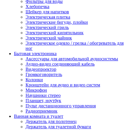
Фильтры для воды
Хлебопечка
Шейкер для напитков
Электрическая плитка
Электрические бигуди, плойки
Электрический гриль
Электрический кипятильник
Электрический чайник
Электрическое одеяло / грелка / обогреватель для
ног
Бытовая электроника
Аксессуары для автомобильной аудиосистемы
Аудио-видео соединяющий кабель
Видеопроектор
Громкоговоритель
Колонки
Кронштейн для аудио и видео систем
Микрофон
Наушники стерео
Планшет, ноутбук
Пульт дистанционного управления
Радиоприемник
Ванная комната и туалет
Держатель для полотенец
Держатель для туалетной бумаги