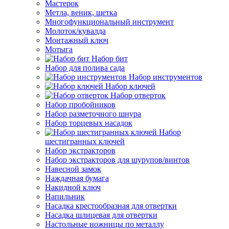
Мастерок
Метла, веник, щетка
Многофункциональный инструмент
Молоток/кувалда
Монтажный ключ
Мотыга
Набор бит
Набор для полива сада
Набор инструментов
Набор ключей
Набор отверток
Набор пробойников
Набор разметочного шнура
Набор торцевых насадок
Набор
шестигранных ключей
Набор экстракторов
Набор экстракторов для шурупов/винтов
Навесной замок
Наждачная бумага
Накидной ключ
Напильник
Насадка крестообразная для отвертки
Насадка шлицевая для отвертки
Настольные ножницы по металлу