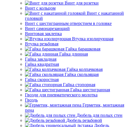
Винт для розетки
Винт с кольцом
Винт с накатанной
головкой
Винт с шестигранным отверстием в головке
Винт самонарезающий
Винтовая заклепка
Втулка изолирующая
Втулка резьбовая
Гайка барашковая
Гайка длинная
Гайка закладная
Гайка квадратная
Гайка колпачковая
Гайка скользящая
Гайка скоростная
Гайка стопорная
Гайка шестигранная
Гвозди для пневматического молотка
Гвоздь
Герметик, монтажная
пена
Дюбель для полых стен
Дюбель резьбовой
Дюбель