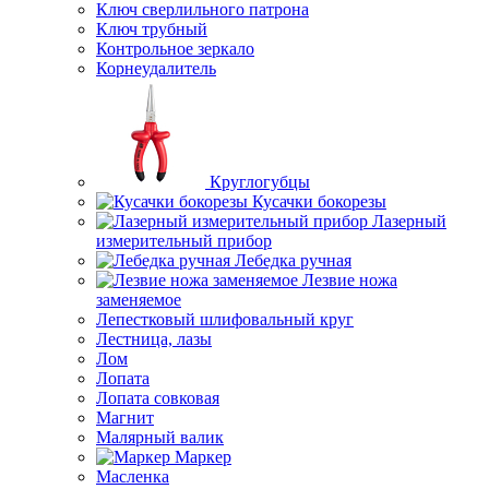
Ключ сверлильного патрона
Ключ трубный
Контрольное зеркало
Корнеудалитель
Круглогубцы
Кусачки бокорезы
Лазерный
измерительный прибор
Лебедка ручная
Лезвие ножа
заменяемое
Лепестковый шлифовальный круг
Лестница, лазы
Лом
Лопата
Лопата совковая
Магнит
Малярный валик
Маркер
Масленка