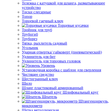
Тележка с катушкой для шланга, разматывающее
устройство
Тиски слесарные
Топор
Торцевой гаечный ключ
Торцевые кусачки
Тройник для труб
Трубогиб
Труборез
Тяпка, рыхлитель садовый
Угольник
Ударная отвертка/ гайковерт (пневматический)
Удлинитель для бит
Удлинитель для торцовых головок
Уровень
Установочная коробка с шаблон для сверления
Чистящее средство
Шестигранный ключ
Шило
Шланг пластиковый армированный
Шлифовальный круг
Шпатель
Штангенциркуль,
микроометр
Щетка металлическая