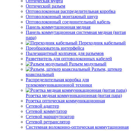
Оптическая муфта
Оптический разъем
Оптоволоконная распределительная коробка
Оптоволоконный монтажный шнур
Оптоволоконный соединительный кабель
Панель коммутационная медная
Панель коммутационная системная медная (витая
пара)
Переходник кабельный
Преобразователь интерфейса
Пылезащитный колпачок для разъемов
Разветвитель для оптоволоконных кабелей
Разъем модульный
Разъем, штекер
коаксиальный
Распределительная коробка для
телекоммуникационной техники
Розетка медная коммуникационная (витая пара)
Розетка оптическая коммуникационная
Сетевой адаптер
Сетевой коммутатор
Сетевой маршрутизатор
Сетевой ретранслятор
Системная волоконно-оптическая коммутационная