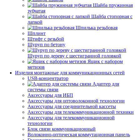
Шайба пружинная
зубчатая
Шайба стопорная с
лапкой
Шпилька резьбовая
Шплинт
Штифт с резьбой
Шуруп по бетону
Шуруп по дереву с шестигранной головкой
Ящик с набором
метизов
Изделия монтажные для коммуникационных сетей
USB-концентратор
Адаптер для
системы связи
Аксессуары для ИБП
Аксессуары для оптоволоконной технологии
Аксессуары для соединительной кассеты
Аксессуары для телекоммуникационной техники
Аксессуары для телекоммуникационной
технологии
Блок связи коммуникационный
Волоконно-оптическая коммутационная панель