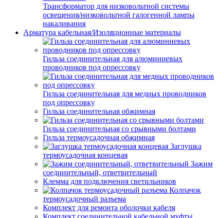
Трансформатор для низковольтной системы
освещения/низковольтной галогенной лампы
накаливания
Арматура кабельная/Изоляционные материалы
Гильза соединительная для алюминиевых
проводников под опрессовку
Гильза соединительная для медных проводников
под опрессовку
Гильза соединительная обжимная
Гильза соединительная со срывными болтами
Гильза термоусадочная обжимная
Заглушка
термоусадочная концевая
Зажим
соединительный, ответвительный
Клемма для подключения светильников
Колпачок
термоусадочный разъема
Комплект для ремонта оболочки кабеля
Комплект соединительной кабельной муфты