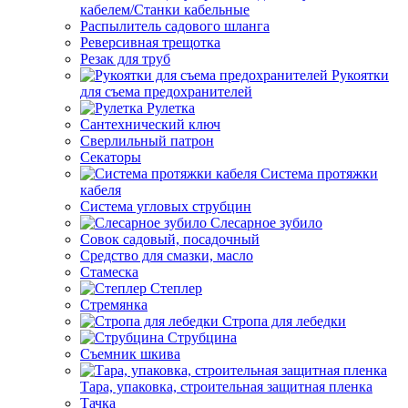
кабелем/Станки кабельные
Распылитель садового шланга
Реверсивная трещотка
Резак для труб
Рукоятки
для съема предохранителей
Рулетка
Сантехнический ключ
Сверлильный патрон
Секаторы
Система протяжки
кабеля
Система угловых струбцин
Слесарное зубило
Совок садовый, посадочный
Средство для смазки, масло
Стамеска
Степлер
Стремянка
Стропа для лебедки
Струбцина
Съемник шкива
Тара, упаковка, строительная защитная пленка
Тачка