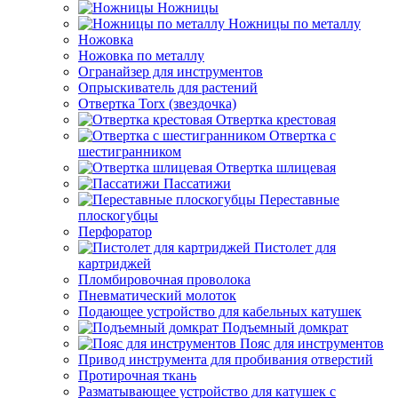
Ножницы
Ножницы по металлу
Ножовка
Ножовка по металлу
Огранайзер для инструментов
Опрыскиватель для растений
Отвертка Torx (звездочка)
Отвертка крестовая
Отвертка с
шестигранником
Отвертка шлицевая
Пассатижи
Переставные
плоскогубцы
Перфоратор
Пистолет для
картриджей
Пломбировочная проволока
Пневматический молоток
Подающее устройство для кабельных катушек
Подъемный домкрат
Пояс для инструментов
Привод инструмента для пробивания отверстий
Протирочная ткань
Разматывающее устройство для катушек с