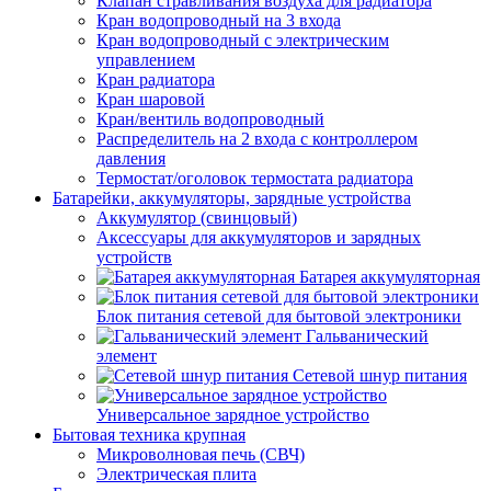
Клапан стравливания воздуха для радиатора
Кран водопроводный на 3 входа
Кран водопроводный с электрическим
управлением
Кран радиатора
Кран шаровой
Кран/вентиль водопроводный
Распределитель на 2 входа с контроллером
давления
Термостат/оголовок термостата радиатора
Батарейки, аккумуляторы, зарядные устройства
Аккумулятор (свинцовый)
Аксессуары для аккумуляторов и зарядных
устройств
Батарея аккумуляторная
Блок питания сетевой для бытовой электроники
Гальванический
элемент
Сетевой шнур питания
Универсальное зарядное устройство
Бытовая техника крупная
Микроволновая печь (СВЧ)
Электрическая плита