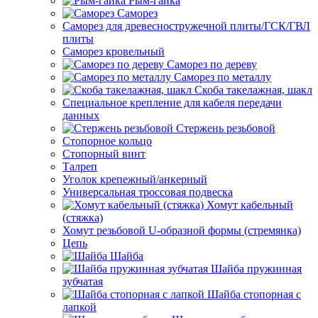
Рым-гайка
Саморез
Саморез для древесностружечной плиты/ГСК/ГВЛ
плиты
Саморез кровельный
Саморез по дереву
Саморез по металлу
Скоба такелажная, шакл
Специальное крепление для кабеля передачи
данных
Стержень резьбовой
Стопорное кольцо
Стопорный винт
Талреп
Уголок крепежный/анкерный
Универсальная троссовая подвеска
Хомут кабельный
(стяжка)
Хомут резьбовой U-образной формы (стремянка)
Цепь
Шайба
Шайба пружинная
зубчатая
Шайба стопорная с
лапкой