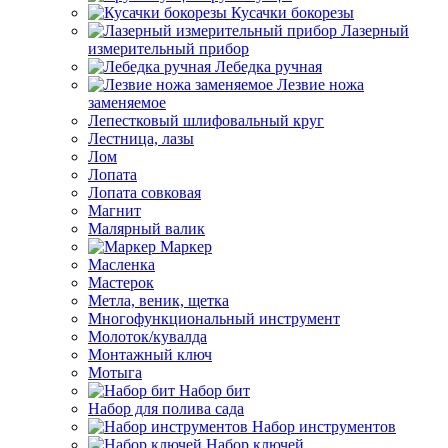
Кусачки бокорезы
Лазерный
измерительный прибор
Лебедка ручная
Лезвие ножа
заменяемое
Лепестковый шлифовальный круг
Лестница, лазы
Лом
Лопата
Лопата совковая
Магнит
Малярный валик
Маркер
Масленка
Мастерок
Метла, веник, щетка
Многофункциональный инструмент
Молоток/кувалда
Монтажный ключ
Мотыга
Набор бит
Набор для полива сада
Набор инструментов
Набор ключей