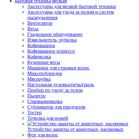
Бытовая техника мелкая
Аксессуары для мелкой бытовой техники
Аксессуары для ухода за полом и систем
пылеудаления
Вентилятор
Весы
Гладильное оборудование
Измельчитель, рубилка
Кофемашина
Кофемашина эспрессо
Кофемолка
Кухонные весы
Машинки для стрижки волос
Миксер/блендер
Мясорубка
Настольная духовка/печь/гриль
Прибор по уходу за телом
Пылесос
Соковыжималка
Сублиматор для продуктов
Тостер
Точилка для ножей
Устройство защиты от животных, насекомых
Фен для волос