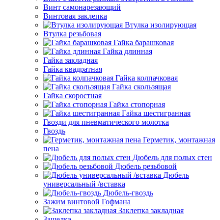
Винт самонарезающий
Винтовая заклепка
Втулка изолирующая
Втулка резьбовая
Гайка барашковая
Гайка длинная
Гайка закладная
Гайка квадратная
Гайка колпачковая
Гайка скользящая
Гайка скоростная
Гайка стопорная
Гайка шестигранная
Гвозди для пневматического молотка
Гвоздь
Герметик, монтажная
пена
Дюбель для полых стен
Дюбель резьбовой
Дюбель
универсальный /вставка
Дюбель-гвоздь
Зажим винтовой Гофмана
Заклепка закладная
Защелка