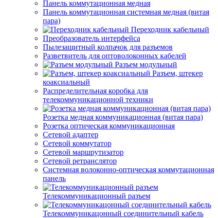
Панель коммутационная медная
Панель коммутационная системная медная (витая
пара)
Переходник кабельный
Преобразователь интерфейса
Пылезащитный колпачок для разъемов
Разветвитель для оптоволоконных кабелей
Разъем модульный
Разъем, штекер
коаксиальный
Распределительная коробка для
телекоммуникационной техники
Розетка медная коммуникационная (витая пара)
Розетка оптическая коммуникационная
Сетевой адаптер
Сетевой коммутатор
Сетевой маршрутизатор
Сетевой ретранслятор
Системная волоконно-оптическая коммутационная
панель
Телекоммуникационный разъем
Телекоммуникацонный соединительный кабель