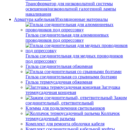
Трансформатор для низковольтной системы
освещения/низковольтной галогенной лампы
накаливания
Арматура кабельная/Изоляционные материалы
Гильза соединительная для алюминиевых
проводников под опрессовку
Гильза соединительная для медных проводников
под опрессовку
Гильза соединительная обжимная
Гильза соединительная со срывными болтами
Гильза термоусадочная обжимная
Заглушка
термоусадочная концевая
Зажим
соединительный, ответвительный
Клемма для подключения светильников
Колпачок
термоусадочный разъема
Комплект для ремонта оболочки кабеля
Комплект соединительной кабельной муфты