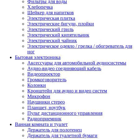
Фильтры для воды
Хлебопечка
Шейкер для напитков
Электрическая плитка
Электрические бигуди, плойки
Электрический гриль
Электрический кипятильник
Электрический чайник
Электрическое одеяло / грелка / обогреватель для
ног
Бытовая электроника
Аксессуары для автомобильной аудиосистемы
Аудио-видео соединяющий кабель
Видеопроектор
Громкоговоритель
Колонки
Кронштейн для аудио и видео систем
Микрофон
Наушники стерео
Планшет, ноутбук
Пульт дистанционного управления
Радиоприемник
Ванная комната и туалет
Держатель для полотенец
Держатель для туалетной бумаги