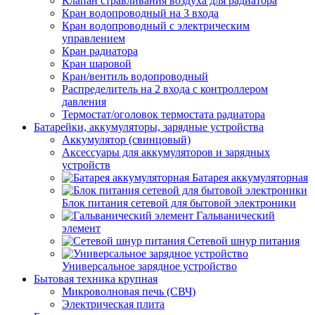
Клапан стравливания воздуха для радиатора
Кран водопроводный на 3 входа
Кран водопроводный с электрическим
управлением
Кран радиатора
Кран шаровой
Кран/вентиль водопроводный
Распределитель на 2 входа с контроллером
давления
Термостат/оголовок термостата радиатора
Батарейки, аккумуляторы, зарядные устройства
Аккумулятор (свинцовый)
Аксессуары для аккумуляторов и зарядных
устройств
Батарея аккумуляторная
Блок питания сетевой для бытовой электроники
Гальванический
элемент
Сетевой шнур питания
Универсальное зарядное устройство
Бытовая техника крупная
Микроволновая печь (СВЧ)
Электрическая плита