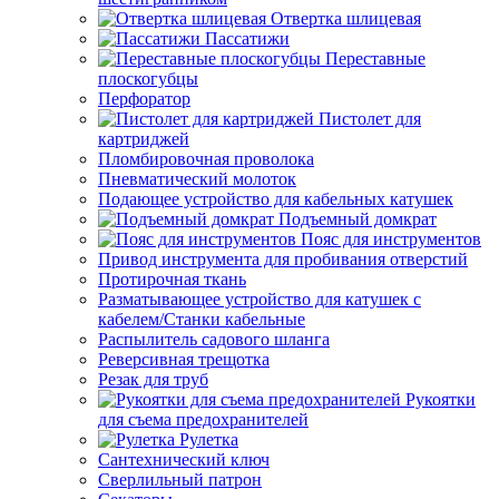
Отвертка шлицевая
Пассатижи
Переставные
плоскогубцы
Перфоратор
Пистолет для
картриджей
Пломбировочная проволока
Пневматический молоток
Подающее устройство для кабельных катушек
Подъемный домкрат
Пояс для инструментов
Привод инструмента для пробивания отверстий
Протирочная ткань
Разматывающее устройство для катушек с
кабелем/Станки кабельные
Распылитель садового шланга
Реверсивная трещотка
Резак для труб
Рукоятки
для съема предохранителей
Рулетка
Сантехнический ключ
Сверлильный патрон