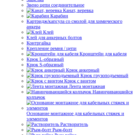
Звено цепи соединительное
Канат, веревка
Карабин
Картридж/капсула со смолой для химического
анкера
Клей
Клей для анкерных болтов
Контргайка
Крепление ремня / цепи
Кронштейн для кабеля
Крюк L-образный
Крюк S-образный
Крюк анкерный
Крюк грузоподъемный
Крюк с винтом
Лента монтажная
Навинчивающийся
колпачок
Основание монтажное для кабельных стяжек и
элементов
Растворитель
Рым-болт