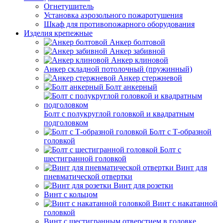
Огнетушитель
Установка аэрозольного пожаротушения
Шкаф для противопожарного оборудования
Изделия крепежные
Анкер болтовой
Анкер забивной
Анкер клиновой
Анкер складной потолочный (пружинный)
Анкер стержневой
Болт анкерный
Болт с полукруглой головкой и квадратным
подголовком
Болт с Т-образной
головкой
Болт с
шестигранной головкой
Винт для
пневматической отвертки
Винт для розетки
Винт с кольцом
Винт с накатанной
головкой
Винт с шестигранным отверстием в головке