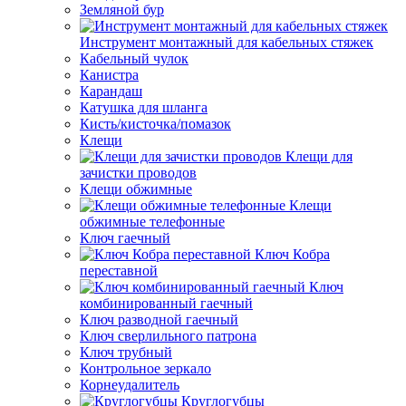
Земляной бур
Инструмент монтажный для кабельных стяжек
Кабельный чулок
Канистра
Карандаш
Катушка для шланга
Кисть/кисточка/помазок
Клещи
Клещи для
зачистки проводов
Клещи обжимные
Клещи
обжимные телефонные
Ключ гаечный
Ключ Кобра
переставной
Ключ
комбинированный гаечный
Ключ разводной гаечный
Ключ сверлильного патрона
Ключ трубный
Контрольное зеркало
Корнеудалитель
Круглогубцы