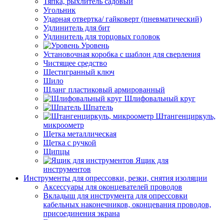
Тяпка, рыхлитель садовый
Угольник
Ударная отвертка/ гайковерт (пневматический)
Удлинитель для бит
Удлинитель для торцовых головок
Уровень
Установочная коробка с шаблон для сверления
Чистящее средство
Шестигранный ключ
Шило
Шланг пластиковый армированный
Шлифовальный круг
Шпатель
Штангенциркуль,
микроометр
Щетка металлическая
Щетка с ручкой
Щипцы
Ящик для
инструментов
Инструменты для опрессовки, резки, снятия изоляции
Аксессуары для оконцевателей проводов
Вкладыш для инструмента для опрессовки
кабельных наконечников, оконцевания проводов,
присоединения экрана