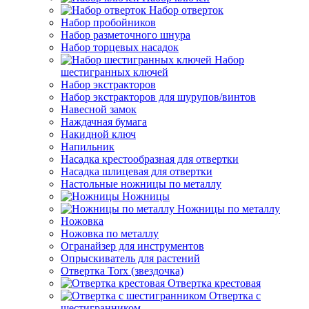
Набор отверток
Набор пробойников
Набор разметочного шнура
Набор торцевых насадок
Набор
шестигранных ключей
Набор экстракторов
Набор экстракторов для шурупов/винтов
Навесной замок
Наждачная бумага
Накидной ключ
Напильник
Насадка крестообразная для отвертки
Насадка шлицевая для отвертки
Настольные ножницы по металлу
Ножницы
Ножницы по металлу
Ножовка
Ножовка по металлу
Огранайзер для инструментов
Опрыскиватель для растений
Отвертка Torx (звездочка)
Отвертка крестовая
Отвертка с
шестигранником