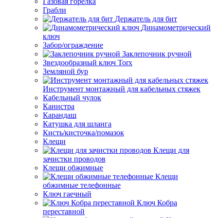
Газовая горелка
Грабли
Держатель для бит
Динамометрический
ключ
Забор/ограждение
Заклепочник ручной
Звездообразный ключ Torx
Земляной бур
Инструмент монтажный для кабельных стяжек
Кабельный чулок
Канистра
Карандаш
Катушка для шланга
Кисть/кисточка/помазок
Клещи
Клещи для
зачистки проводов
Клещи обжимные
Клещи
обжимные телефонные
Ключ гаечный
Ключ Кобра
переставной