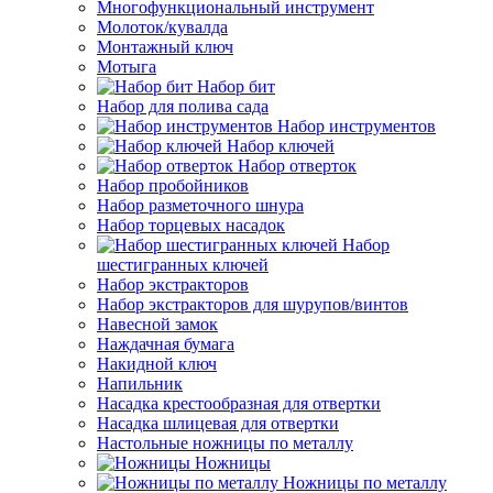
Многофункциональный инструмент
Молоток/кувалда
Монтажный ключ
Мотыга
Набор бит
Набор для полива сада
Набор инструментов
Набор ключей
Набор отверток
Набор пробойников
Набор разметочного шнура
Набор торцевых насадок
Набор
шестигранных ключей
Набор экстракторов
Набор экстракторов для шурупов/винтов
Навесной замок
Наждачная бумага
Накидной ключ
Напильник
Насадка крестообразная для отвертки
Насадка шлицевая для отвертки
Настольные ножницы по металлу
Ножницы
Ножницы по металлу