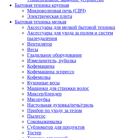
Бытовая техника крупная
Микроволновая печь (СВЧ)
Электрическая плита
Бытовая техника мелкая
Аксессуары для мелкой бытовой техники
Аксессуары для ухода за полом и систем
пылеудаления
Вентилятор
Весы
Гладильное оборудование
Измельчитель, рубилка
Кофемашина
Кофемашина эспрессо
Кофемолка
Кухонные весы
Машинки для стрижки волос
Миксер/блендер
Мясорубка
Настольная духовка/печь/гриль
Прибор по уходу за телом
Пылесос
Соковыжималка
Сублиматор для продуктов
Тостер