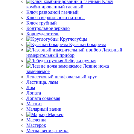
Ключ
комбинированный гаечный
Ключ разводной гаечный
Ключ сверлильного патрона
Ключ трубный
Контрольное зеркало
Корнеудалитель
Круглогубцы
Кусачки бокорезы
Лазерный
измерительный прибор
Лебедка ручная
Лезвие ножа
заменяемое
Лепестковый шлифовальный круг
Лестница, лазы
Лом
Лопата
Лопата совковая
Магнит
Малярный валик
Маркер
Масленка
Мастерок
Метла, веник, щетка