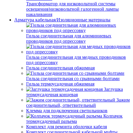
Трансформатор для низковольтной системы
освещения/низковольтной галогенной лампы
накаливания
Арматура кабельная/Изоляционные материалы
Гильза соединительная для алюминиевых
проводников под опрессовку
Гильза соединительная для медных проводников
под опрессовку
Гильза соединительная обжимная
Гильза соединительная со срывными болтами
Гильза термоусадочная обжимная
Заглушка
термоусадочная концевая
Зажим
соединительный, ответвительный
Клемма для подключения светильников
Колпачок
термоусадочный разъема
Комплект для ремонта оболочки кабеля
Комплект соединительной кабельной муфты