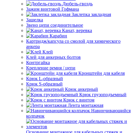
Дюбель-гвоздь
Зажим винтовой Гофмана
Заклепка закладная
Защелка
Звено цепи соединительное
Канат, веревка
Карабин
Картридж/капсула со смолой для химического
анкера
Клей
Клей для анкерных болтов
Контргайка
Крепление ремня / цепи
Кронштейн для кабеля
Крюк L-образный
Крюк S-образный
Крюк анкерный
Крюк грузоподъемный
Крюк с винтом
Лента монтажная
Навинчивающийся
колпачок
Основание монтажное для кабельных стяжек и