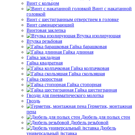
Винт с кольцом
Винт с накатанной
головкой
Винт с шестигранным отверстием в головке
Винт самонарезающий
Винтовая заклепка
Втулка изолирующая
Втулка резьбовая
Гайка барашковая
Гайка длинная
Гайка закладная
Гайка квадратная
Гайка колпачковая
Гайка скользящая
Гайка скоростная
Гайка стопорная
Гайка шестигранная
Гвозди для пневматического молотка
Гвоздь
Герметик, монтажная
пена
Дюбель для полых стен
Дюбель резьбовой
Дюбель
универсальный /вставка