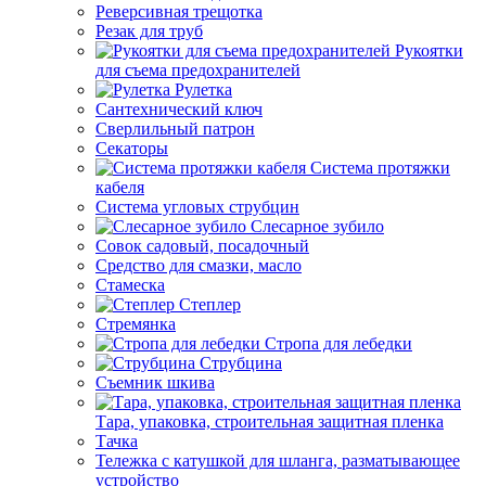
Реверсивная трещотка
Резак для труб
Рукоятки
для съема предохранителей
Рулетка
Сантехнический ключ
Сверлильный патрон
Секаторы
Система протяжки
кабеля
Система угловых струбцин
Слесарное зубило
Совок садовый, посадочный
Средство для смазки, масло
Стамеска
Степлер
Стремянка
Стропа для лебедки
Струбцина
Съемник шкива
Тара, упаковка, строительная защитная пленка
Тачка
Тележка с катушкой для шланга, разматывающее
устройство