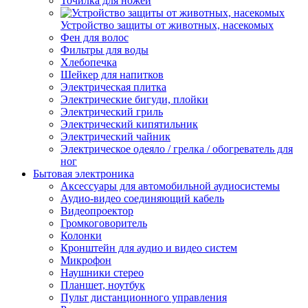
Точилка для ножей
Устройство защиты от животных, насекомых
Фен для волос
Фильтры для воды
Хлебопечка
Шейкер для напитков
Электрическая плитка
Электрические бигуди, плойки
Электрический гриль
Электрический кипятильник
Электрический чайник
Электрическое одеяло / грелка / обогреватель для
ног
Бытовая электроника
Аксессуары для автомобильной аудиосистемы
Аудио-видео соединяющий кабель
Видеопроектор
Громкоговоритель
Колонки
Кронштейн для аудио и видео систем
Микрофон
Наушники стерео
Планшет, ноутбук
Пульт дистанционного управления