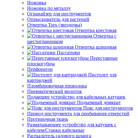
Ножовка
Ножовка по металлу
Огранайзер для инструментов
Опрыскиватель для растений
Отвертка Torx (звездочка)
Отвертка крестовая
Отвертка с
шестигранником
Отвертка шлицевая
Пассатижи
Переставные
плоскогубцы
Перфоратор
Пистолет для
картриджей
Пломбировочная проволока
Пневматический молоток
Подающее устройство для кабельных катушек
Подъемный домкрат
Пояс для инструментов
Привод инструмента для пробивания отверстий
Протирочная ткань
Разматывающее устройство для катушек с
кабелем/Станки кабельные
Распылитель садового шланга