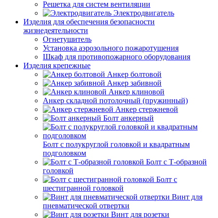
Решетка для систем вентиляции
Электродвигатель
Изделия для обеспечения безопасности
жизнедеятельности
Огнетушитель
Установка аэрозольного пожаротушения
Шкаф для противопожарного оборудования
Изделия крепежные
Анкер болтовой
Анкер забивной
Анкер клиновой
Анкер складной потолочный (пружинный)
Анкер стержневой
Болт анкерный
Болт с полукруглой головкой и квадратным
подголовком
Болт с Т-образной
головкой
Болт с
шестигранной головкой
Винт для
пневматической отвертки
Винт для розетки