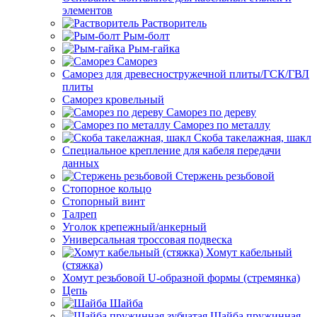
элементов
Растворитель
Рым-болт
Рым-гайка
Саморез
Саморез для древесностружечной плиты/ГСК/ГВЛ
плиты
Саморез кровельный
Саморез по дереву
Саморез по металлу
Скоба такелажная, шакл
Специальное крепление для кабеля передачи
данных
Стержень резьбовой
Стопорное кольцо
Стопорный винт
Талреп
Уголок крепежный/анкерный
Универсальная троссовая подвеска
Хомут кабельный
(стяжка)
Хомут резьбовой U-образной формы (стремянка)
Цепь
Шайба
Шайба пружинная