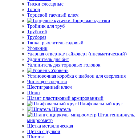
Тиски слесарные
Топор
Торцевой гаечный ключ
Торцевые кусачки
Тройник для труб
Трубогиб
Труборез
Тяпка, рыхлитель садовый
Угольник
Ударная отвертка/ гайковерт (пневматический)
Удлинитель для бит
Удлинитель для торцовых головок
Уровень
Установочная коробка с шаблон для сверления
Чистящее средство
Шестигранный ключ
Шило
Шланг пластиковый армированный
Шлифовальный круг
Шпатель
Штангенциркуль,
микроометр
Щетка металлическая
Щетка с ручкой
Щипцы