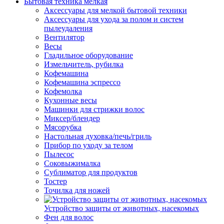
Бытовая техника мелкая
Аксессуары для мелкой бытовой техники
Аксессуары для ухода за полом и систем
пылеудаления
Вентилятор
Весы
Гладильное оборудование
Измельчитель, рубилка
Кофемашина
Кофемашина эспрессо
Кофемолка
Кухонные весы
Машинки для стрижки волос
Миксер/блендер
Мясорубка
Настольная духовка/печь/гриль
Прибор по уходу за телом
Пылесос
Соковыжималка
Сублиматор для продуктов
Тостер
Точилка для ножей
Устройство защиты от животных, насекомых
Фен для волос