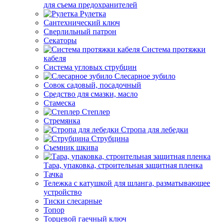
для съема предохранителей
Рулетка
Сантехнический ключ
Сверлильный патрон
Секаторы
Система протяжки
кабеля
Система угловых струбцин
Слесарное зубило
Совок садовый, посадочный
Средство для смазки, масло
Стамеска
Степлер
Стремянка
Стропа для лебедки
Струбцина
Съемник шкива
Тара, упаковка, строительная защитная пленка
Тачка
Тележка с катушкой для шланга, разматывающее
устройство
Тиски слесарные
Топор
Торцевой гаечный ключ