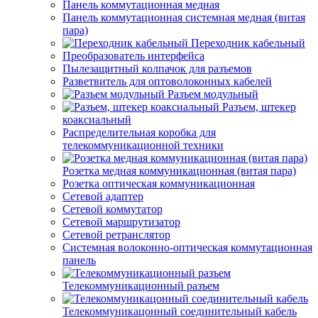
Панель коммутационная медная
Панель коммутационная системная медная (витая
пара)
Переходник кабельный
Преобразователь интерфейса
Пылезащитный колпачок для разъемов
Разветвитель для оптоволоконных кабелей
Разъем модульный
Разъем, штекер
коаксиальный
Распределительная коробка для
телекоммуникационной техники
Розетка медная коммуникационная (витая пара)
Розетка оптическая коммуникационная
Сетевой адаптер
Сетевой коммутатор
Сетевой маршрутизатор
Сетевой ретранслятор
Системная волоконно-оптическая коммутационная
панель
Телекоммуникационный разъем
Телекоммуникацонный соединительный кабель