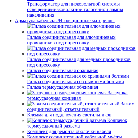
Трансформатор для низковольтной системы
освещения/низковольтной галогенной лампы
накаливания
Арматура кабельная/Изоляционные материалы
Гильза соединительная для алюминиевых
проводников под опрессовку
Гильза соединительная для медных проводников
под опрессовку
Гильза соединительная обжимная
Гильза соединительная со срывными болтами
Гильза термоусадочная обжимная
Заглушка
термоусадочная концевая
Зажим
соединительный, ответвительный
Клемма для подключения светильников
Колпачок
термоусадочный разъема
Комплект для ремонта оболочки кабеля
Комплект соединительной кабельной муфты