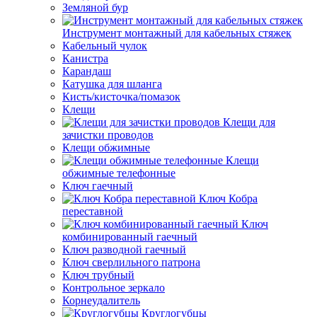
Земляной бур
Инструмент монтажный для кабельных стяжек
Кабельный чулок
Канистра
Карандаш
Катушка для шланга
Кисть/кисточка/помазок
Клещи
Клещи для
зачистки проводов
Клещи обжимные
Клещи
обжимные телефонные
Ключ гаечный
Ключ Кобра
переставной
Ключ
комбинированный гаечный
Ключ разводной гаечный
Ключ сверлильного патрона
Ключ трубный
Контрольное зеркало
Корнеудалитель
Круглогубцы