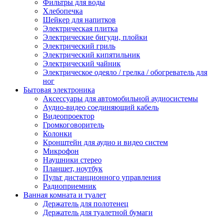
Фильтры для воды
Хлебопечка
Шейкер для напитков
Электрическая плитка
Электрические бигуди, плойки
Электрический гриль
Электрический кипятильник
Электрический чайник
Электрическое одеяло / грелка / обогреватель для
ног
Бытовая электроника
Аксессуары для автомобильной аудиосистемы
Аудио-видео соединяющий кабель
Видеопроектор
Громкоговоритель
Колонки
Кронштейн для аудио и видео систем
Микрофон
Наушники стерео
Планшет, ноутбук
Пульт дистанционного управления
Радиоприемник
Ванная комната и туалет
Держатель для полотенец
Держатель для туалетной бумаги