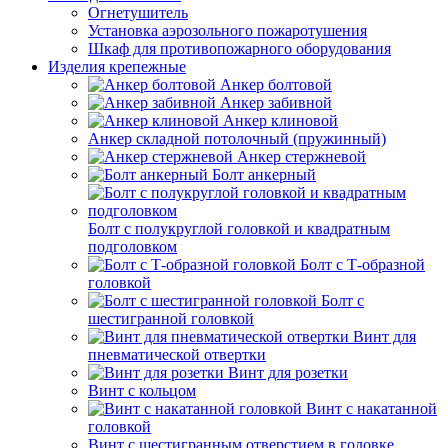
Огнетушитель
Установка аэрозольного пожаротушения
Шкаф для противопожарного оборудования
Изделия крепежные
Анкер болтовой
Анкер забивной
Анкер клиновой
Анкер складной потолочный (пружинный)
Анкер стержневой
Болт анкерный
Болт с полукруглой головкой и квадратным
подголовком
Болт с Т-образной
головкой
Болт с
шестигранной головкой
Винт для
пневматической отвертки
Винт для розетки
Винт с кольцом
Винт с накатанной
головкой
Винт с шестигранным отверстием в головке