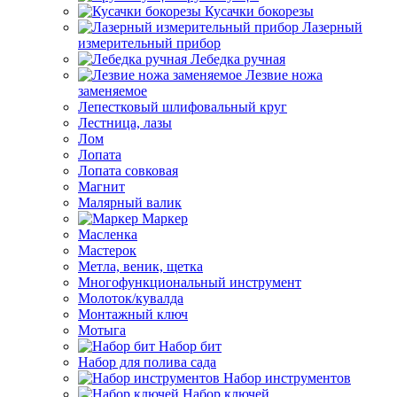
Кусачки бокорезы
Лазерный
измерительный прибор
Лебедка ручная
Лезвие ножа
заменяемое
Лепестковый шлифовальный круг
Лестница, лазы
Лом
Лопата
Лопата совковая
Магнит
Малярный валик
Маркер
Масленка
Мастерок
Метла, веник, щетка
Многофункциональный инструмент
Молоток/кувалда
Монтажный ключ
Мотыга
Набор бит
Набор для полива сада
Набор инструментов
Набор ключей