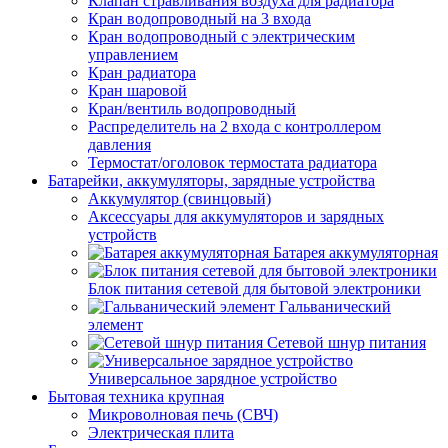
Клапан стравливания воздуха для радиатора
Кран водопроводный на 3 входа
Кран водопроводный с электрическим
управлением
Кран радиатора
Кран шаровой
Кран/вентиль водопроводный
Распределитель на 2 входа с контроллером
давления
Термостат/оголовок термостата радиатора
Батарейки, аккумуляторы, зарядные устройства
Аккумулятор (свинцовый)
Аксессуары для аккумуляторов и зарядных
устройств
Батарея аккумуляторная
Блок питания сетевой для бытовой электроники
Гальванический
элемент
Сетевой шнур питания
Универсальное зарядное устройство
Бытовая техника крупная
Микроволновая печь (СВЧ)
Электрическая плита