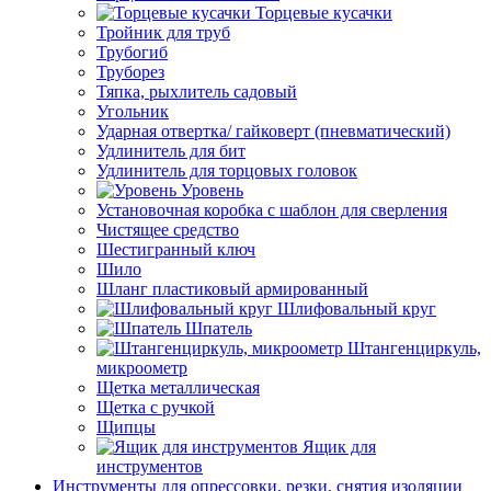
Торцевые кусачки
Тройник для труб
Трубогиб
Труборез
Тяпка, рыхлитель садовый
Угольник
Ударная отвертка/ гайковерт (пневматический)
Удлинитель для бит
Удлинитель для торцовых головок
Уровень
Установочная коробка с шаблон для сверления
Чистящее средство
Шестигранный ключ
Шило
Шланг пластиковый армированный
Шлифовальный круг
Шпатель
Штангенциркуль,
микроометр
Щетка металлическая
Щетка с ручкой
Щипцы
Ящик для
инструментов
Инструменты для опрессовки, резки, снятия изоляции