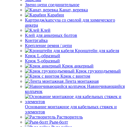
Звено цепи соединительное
Канат, веревка
Карабин
Картридж/капсула со смолой для химического
анкера
Клей
Клей для анкерных болтов
Контргайка
Крепление ремня / цепи
Кронштейн для кабеля
Крюк L-образный
Крюк S-образный
Крюк анкерный
Крюк грузоподъемный
Крюк с винтом
Лента монтажная
Навинчивающийся
колпачок
Основание монтажное для кабельных стяжек и
элементов
Растворитель
Рым-болт