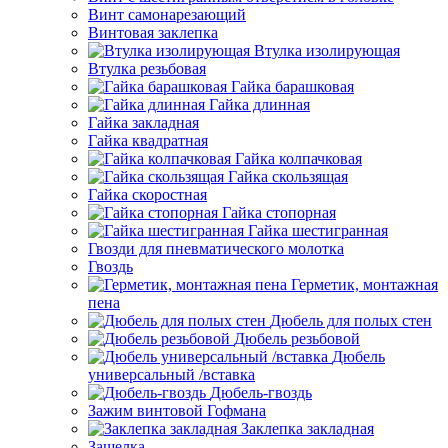
Винт самонарезающий
Винтовая заклепка
Втулка изолирующая
Втулка резьбовая
Гайка барашковая
Гайка длинная
Гайка закладная
Гайка квадратная
Гайка колпачковая
Гайка скользящая
Гайка скоростная
Гайка стопорная
Гайка шестигранная
Гвозди для пневматического молотка
Гвоздь
Герметик, монтажная
пена
Дюбель для полых стен
Дюбель резьбовой
Дюбель
универсальный /вставка
Дюбель-гвоздь
Зажим винтовой Гофмана
Заклепка закладная
Защелка