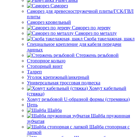
Рым-гайка
Саморез
Саморез для древесностружечной плиты/ГСК/ГВЛ
плиты
Саморез кровельный
Саморез по дереву
Саморез по металлу
Скоба такелажная, шакл
Специальное крепление для кабеля передачи
данных
Стержень резьбовой
Стопорное кольцо
Стопорный винт
Талреп
Уголок крепежный/анкерный
Универсальная троссовая подвеска
Хомут кабельный
(стяжка)
Хомут резьбовой U-образной формы (стремянка)
Цепь
Шайба
Шайба пружинная
зубчатая
Шайба стопорная с
лапкой