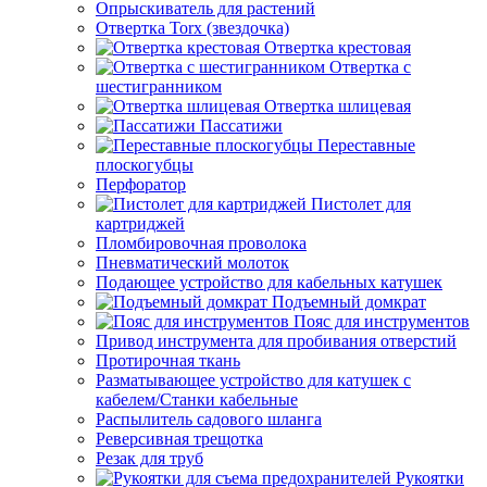
Опрыскиватель для растений
Отвертка Torx (звездочка)
Отвертка крестовая
Отвертка с
шестигранником
Отвертка шлицевая
Пассатижи
Переставные
плоскогубцы
Перфоратор
Пистолет для
картриджей
Пломбировочная проволока
Пневматический молоток
Подающее устройство для кабельных катушек
Подъемный домкрат
Пояс для инструментов
Привод инструмента для пробивания отверстий
Протирочная ткань
Разматывающее устройство для катушек с
кабелем/Станки кабельные
Распылитель садового шланга
Реверсивная трещотка
Резак для труб
Рукоятки