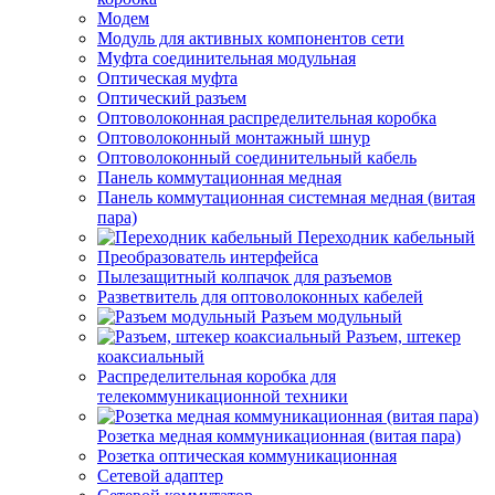
Модем
Модуль для активных компонентов сети
Муфта соединительная модульная
Оптическая муфта
Оптический разъем
Оптоволоконная распределительная коробка
Оптоволоконный монтажный шнур
Оптоволоконный соединительный кабель
Панель коммутационная медная
Панель коммутационная системная медная (витая
пара)
Переходник кабельный
Преобразователь интерфейса
Пылезащитный колпачок для разъемов
Разветвитель для оптоволоконных кабелей
Разъем модульный
Разъем, штекер
коаксиальный
Распределительная коробка для
телекоммуникационной техники
Розетка медная коммуникационная (витая пара)
Розетка оптическая коммуникационная
Сетевой адаптер