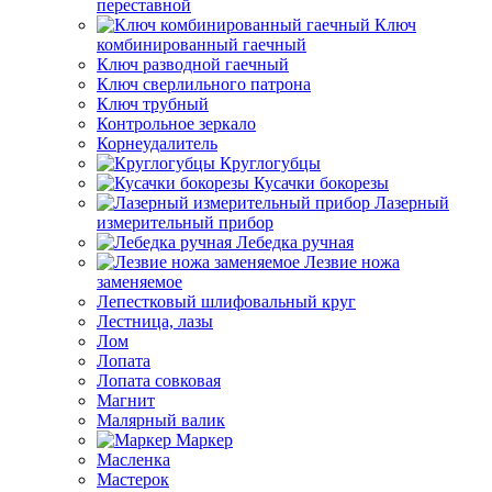
переставной
Ключ
комбинированный гаечный
Ключ разводной гаечный
Ключ сверлильного патрона
Ключ трубный
Контрольное зеркало
Корнеудалитель
Круглогубцы
Кусачки бокорезы
Лазерный
измерительный прибор
Лебедка ручная
Лезвие ножа
заменяемое
Лепестковый шлифовальный круг
Лестница, лазы
Лом
Лопата
Лопата совковая
Магнит
Малярный валик
Маркер
Масленка
Мастерок