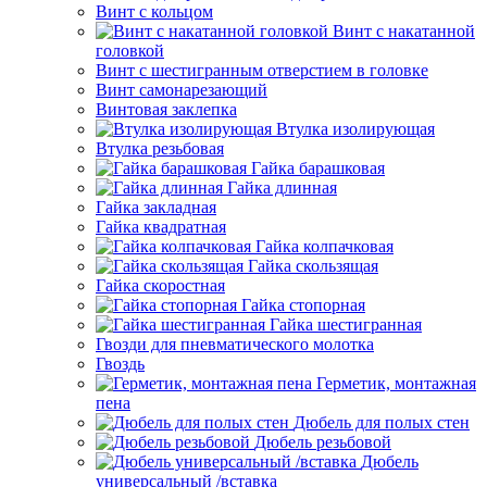
Винт с кольцом
Винт с накатанной
головкой
Винт с шестигранным отверстием в головке
Винт самонарезающий
Винтовая заклепка
Втулка изолирующая
Втулка резьбовая
Гайка барашковая
Гайка длинная
Гайка закладная
Гайка квадратная
Гайка колпачковая
Гайка скользящая
Гайка скоростная
Гайка стопорная
Гайка шестигранная
Гвозди для пневматического молотка
Гвоздь
Герметик, монтажная
пена
Дюбель для полых стен
Дюбель резьбовой
Дюбель
универсальный /вставка