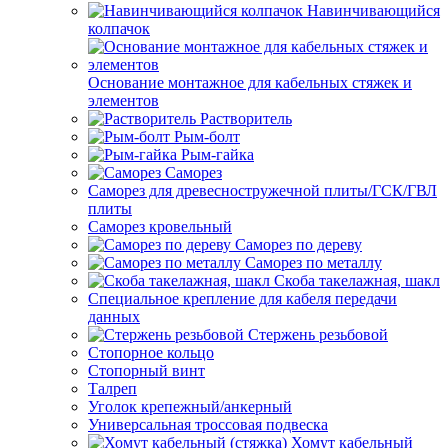
Навинчивающийся
колпачок
Основание монтажное для кабельных стяжек и
элементов
Растворитель
Рым-болт
Рым-гайка
Саморез
Саморез для древесностружечной плиты/ГСК/ГВЛ
плиты
Саморез кровельный
Саморез по дереву
Саморез по металлу
Скоба такелажная, шакл
Специальное крепление для кабеля передачи
данных
Стержень резьбовой
Стопорное кольцо
Стопорный винт
Талреп
Уголок крепежный/анкерный
Универсальная троссовая подвеска
Хомут кабельный