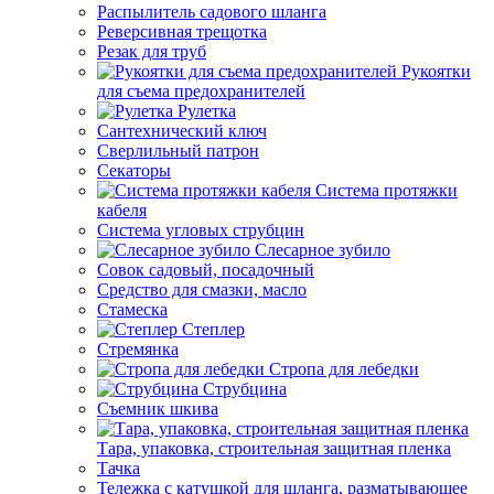
Распылитель садового шланга
Реверсивная трещотка
Резак для труб
Рукоятки
для съема предохранителей
Рулетка
Сантехнический ключ
Сверлильный патрон
Секаторы
Система протяжки
кабеля
Система угловых струбцин
Слесарное зубило
Совок садовый, посадочный
Средство для смазки, масло
Стамеска
Степлер
Стремянка
Стропа для лебедки
Струбцина
Съемник шкива
Тара, упаковка, строительная защитная пленка
Тачка
Тележка с катушкой для шланга, разматывающее