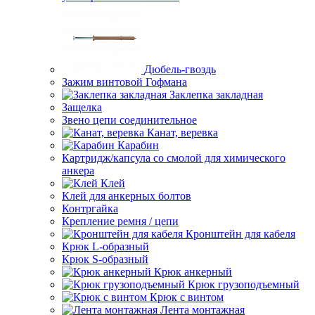
Дюбель-гвоздь
Зажим винтовой Гофмана
Заклепка закладная
Защелка
Звено цепи соединительное
Канат, веревка
Карабин
Картридж/капсула со смолой для химического
анкера
Клей
Клей для анкерных болтов
Контргайка
Крепление ремня / цепи
Кронштейн для кабеля
Крюк L-образный
Крюк S-образный
Крюк анкерный
Крюк грузоподъемный
Крюк с винтом
Лента монтажная