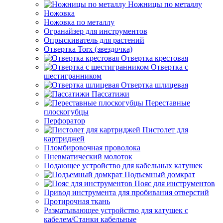
Ножницы по металлу
Ножовка
Ножовка по металлу
Огранайзер для инструментов
Опрыскиватель для растений
Отвертка Torx (звездочка)
Отвертка крестовая
Отвертка с
шестигранником
Отвертка шлицевая
Пассатижи
Переставные
плоскогубцы
Перфоратор
Пистолет для
картриджей
Пломбировочная проволока
Пневматический молоток
Подающее устройство для кабельных катушек
Подъемный домкрат
Пояс для инструментов
Привод инструмента для пробивания отверстий
Протирочная ткань
Разматывающее устройство для катушек с
кабелем/Станки кабельные