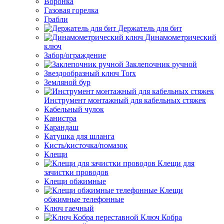
Воронка
Газовая горелка
Грабли
Держатель для бит
Динамометрический
ключ
Забор/ограждение
Заклепочник ручной
Звездообразный ключ Torx
Земляной бур
Инструмент монтажный для кабельных стяжек
Кабельный чулок
Канистра
Карандаш
Катушка для шланга
Кисть/кисточка/помазок
Клещи
Клещи для
зачистки проводов
Клещи обжимные
Клещи
обжимные телефонные
Ключ гаечный
Ключ Кобра