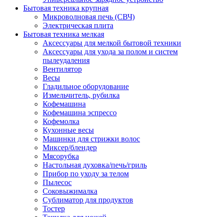
Бытовая техника крупная
Микроволновая печь (СВЧ)
Электрическая плита
Бытовая техника мелкая
Аксессуары для мелкой бытовой техники
Аксессуары для ухода за полом и систем
пылеудаления
Вентилятор
Весы
Гладильное оборудование
Измельчитель, рубилка
Кофемашина
Кофемашина эспрессо
Кофемолка
Кухонные весы
Машинки для стрижки волос
Миксер/блендер
Мясорубка
Настольная духовка/печь/гриль
Прибор по уходу за телом
Пылесос
Соковыжималка
Сублиматор для продуктов
Тостер