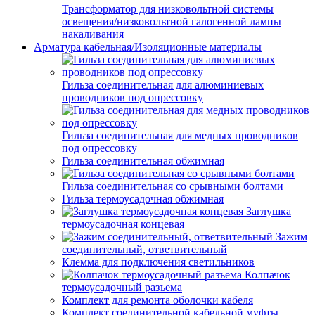
Трансформатор для низковольтной системы
освещения/низковольтной галогенной лампы
накаливания
Арматура кабельная/Изоляционные материалы
Гильза соединительная для алюминиевых
проводников под опрессовку
Гильза соединительная для медных проводников
под опрессовку
Гильза соединительная обжимная
Гильза соединительная со срывными болтами
Гильза термоусадочная обжимная
Заглушка
термоусадочная концевая
Зажим
соединительный, ответвительный
Клемма для подключения светильников
Колпачок
термоусадочный разъема
Комплект для ремонта оболочки кабеля
Комплект соединительной кабельной муфты