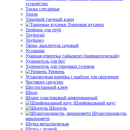
устройство
Тиски слесарные
Топор
Торцевой гаечный ключ
Торцевые кусачки
Тройник для труб
Трубогиб
Труборез
Тяпка, рыхлитель садовый
Угольник
Ударная отвертка/ гайковерт (пневматический)
Удлинитель для бит
Удлинитель для торцовых головок
Уровень
Установочная коробка с шаблон для сверления
Чистящее средство
Шестигранный ключ
Шило
Шланг пластиковый армированный
Шлифовальный круг
Шпатель
Штангенциркуль,
микроометр
Щетка металлическая
Щетка с ручкой