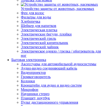
Точилка для ножей
Устройство защиты от животных, насекомых
Фен для волос
Фильтры для воды
Хлебопечка
Шейкер для напитков
Электрическая плитка
Электрические бигуди, плойки
Электрический гриль
Электрический кипятильник
Электрический чайник
Электрическое одеяло / грелка / обогреватель для
ног
Бытовая электроника
Аксессуары для автомобильной аудиосистемы
Аудио-видео соединяющий кабель
Видеопроектор
Громкоговоритель
Колонки
Кронштейн для аудио и видео систем
Микрофон
Наушники стерео
Планшет, ноутбук
Пульт дистанционного управления