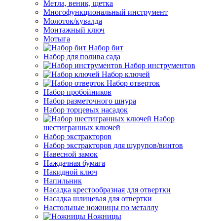
Метла, веник, щетка
Многофункциональный инструмент
Молоток/кувалда
Монтажный ключ
Мотыга
Набор бит
Набор для полива сада
Набор инструментов
Набор ключей
Набор отверток
Набор пробойников
Набор разметочного шнура
Набор торцевых насадок
Набор
шестигранных ключей
Набор экстракторов
Набор экстракторов для шурупов/винтов
Навесной замок
Наждачная бумага
Накидной ключ
Напильник
Насадка крестообразная для отвертки
Насадка шлицевая для отвертки
Настольные ножницы по металлу
Ножницы