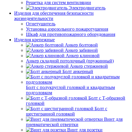
Решетка для систем вентиляции
Электродвигатель
Изделия для обеспечения безопасности
жизнедеятельности
Огнетушитель
Установка аэрозольного пожаротушения
Шкаф для противопожарного оборудования
Изделия крепежные
Анкер болтовой
Анкер забивной
Анкер клиновой
Анкер складной потолочный (пружинный)
Анкер стержневой
Болт анкерный
Болт с полукруглой головкой и квадратным
подголовком
Болт с Т-образной
головкой
Болт с
шестигранной головкой
Винт для
пневматической отвертки
Винт для розетки