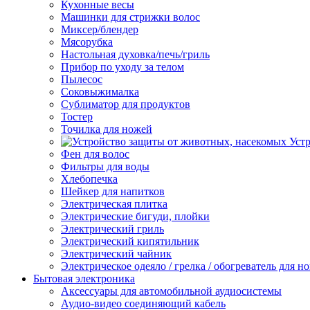
Кухонные весы
Машинки для стрижки волос
Миксер/блендер
Мясорубка
Настольная духовка/печь/гриль
Прибор по уходу за телом
Пылесос
Соковыжималка
Сублиматор для продуктов
Тостер
Точилка для ножей
Уст
Фен для волос
Фильтры для воды
Хлебопечка
Шейкер для напитков
Электрическая плитка
Электрические бигуди, плойки
Электрический гриль
Электрический кипятильник
Электрический чайник
Электрическое одеяло / грелка / обогреватель для но
Бытовая электроника
Аксессуары для автомобильной аудиосистемы
Аудио-видео соединяющий кабель