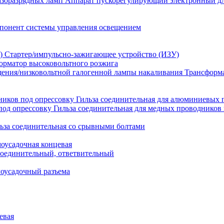
Аппарат пускорегулирующий электронный дл
понент системы управления освещением
Стартер/импульсно-зажигающее устройство (ИЗУ)
орматор высоковольтного розжига
Трансформа
Гильза соединительная для алюминиевых 
Гильза соединительная для медных проводников 
ьза соединительная со срывными болтами
моусадочная концевая
оединительный, ответвительный
моусадочный разъема
евая