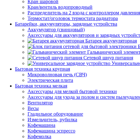
Кран шаровой
Кран/вентиль водопроводный
Распределитель на 2 входа с контроллером давления
Термостат/оголовок термостата радиатора
Батарейки, аккумуляторы, зарядные устройства
Аккумулятор (свинцовый)
Аксессуары для аккумуляторов и зарядных устройс
Батарея аккумуляторная
Гальванический элемен
Сетевой шнур питания
Универсально
Бытовая техника крупная
Микроволновая печь (СВЧ)
Электрическая плита
Бытовая техника мелкая
Аксессуары для мелкой бытовой техники
Аксессуары для ухода за полом и систем пылеудале
Вентилятор
Весы
Гладильное оборудование
Измельчитель, рубилка
Кофемашина
Кофемашина эспрессо
Кофемолка