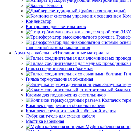
Балласт
Драйвер светодиодный
Ком
Конденсатор
Контроллер для светильников
Трансф
галогенной лампы накаливания
Арматура кабельная/Изоляционные материалы
Гильза соединительная обжимная
Гил
Гильза термоусадочная обжимная
Заглушка тер
Зажим с
Клемма для подключения светильников
Колпачок тер
Комплект для ремонта оболочки кабеля
Комплект соединительной кабельной муфты
Лубрикант-гель для смазки кабеля
Мастика кабельная
Муфта кабельная конц