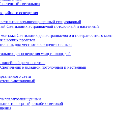
настенный светильник
варийного освещения
ветильник взрывозащищенный стационарный
Светильник встраиваемый потолочный и настенный
Светильник для встраиваемого и поверхностного мон
ля высоких пролетов
тильник для местного освещения станков
тильник для освещения улиц и площадей
 линейный реечного типа
Светильник накладной потолочный и настенный
равленного света
астенно-потолочный
 пылевлагозащищенный
льник торшерный, столбик световой
ещения