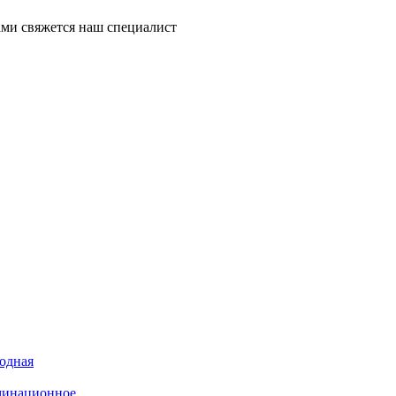
ми свяжется наш специалист
иодная
минационное