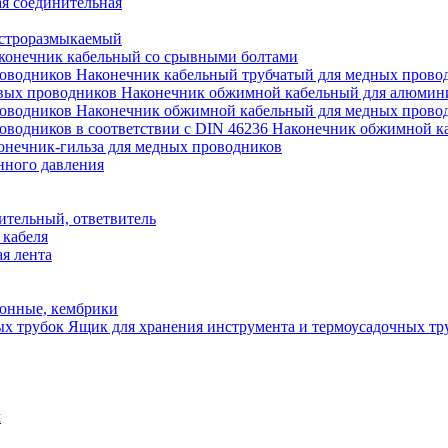
я соединительная
строразмыкаемый
конечник кабельный со срывными болтами
Наконечник кабельный трубчатый для медных прово
Наконечник обжимной кабельный для алюмин
Наконечник обжимной кабельный для медных прово
Наконечник обжимной ка
онечник-гильза для медных проводников
нного давления
ительный, ответвитель
 кабеля
я лента
онные, кембрики
Ящик для хранения инструмента и термоусадочных тр
м