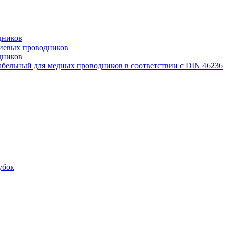
дников
иевых проводников
дников
бельный для медных проводников в соответствии с DIN 46236
убок