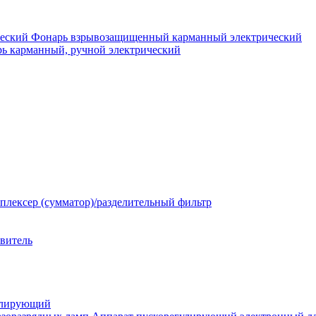
Фонарь взрывозащищенный карманный электрический
ь карманный, ручной электрический
плексер (сумматор)/разделительный фильтр
твитель
улирующий