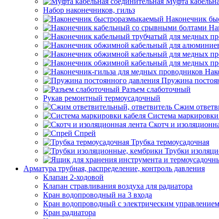
Муфта кабельна
Набор наконечников, гильз
Наконечник бы
На
Нак
Пружина постоя
Разъем слаботочный
Рукав ремонтный термоусадочный
Сжим ответв
Система маркировки
Скотч и изоляционна
Спрей
Трубка термоусадочная
Трубки изоляци
Арматура трубная, распределение, контроль давления
Клапан 2-ходовой
Клапан стравливания воздуха для радиатора
Кран водопроводный на 3 входа
Кран водопроводный с электрическим управление
Кран радиатора