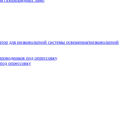
я газоразрядных ламп
тор для низковольтной системы освещения/низковольтной
проводников под опрессовку
под опрессовку