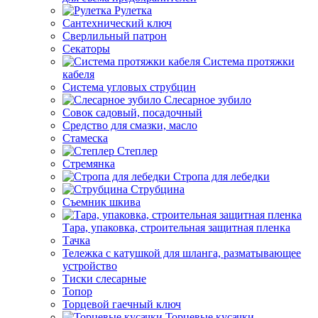
Рулетка
Сантехнический ключ
Сверлильный патрон
Секаторы
Система протяжки
кабеля
Система угловых струбцин
Слесарное зубило
Совок садовый, посадочный
Средство для смазки, масло
Стамеска
Степлер
Стремянка
Стропа для лебедки
Струбцина
Съемник шкива
Тара, упаковка, строительная защитная пленка
Тачка
Тележка с катушкой для шланга, разматывающее
устройство
Тиски слесарные
Топор
Торцевой гаечный ключ
Торцевые кусачки