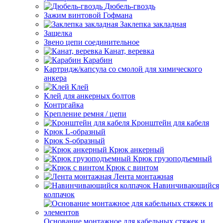
Дюбель-гвоздь
Зажим винтовой Гофмана
Заклепка закладная
Защелка
Звено цепи соединительное
Канат, веревка
Карабин
Картридж/капсула со смолой для химического
анкера
Клей
Клей для анкерных болтов
Контргайка
Крепление ремня / цепи
Кронштейн для кабеля
Крюк L-образный
Крюк S-образный
Крюк анкерный
Крюк грузоподъемный
Крюк с винтом
Лента монтажная
Навинчивающийся
колпачок
Основание монтажное для кабельных стяжек и