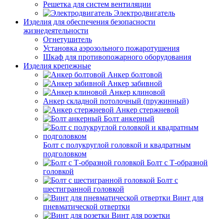
Решетка для систем вентиляции
Электродвигатель
Изделия для обеспечения безопасности
жизнедеятельности
Огнетушитель
Установка аэрозольного пожаротушения
Шкаф для противопожарного оборудования
Изделия крепежные
Анкер болтовой
Анкер забивной
Анкер клиновой
Анкер складной потолочный (пружинный)
Анкер стержневой
Болт анкерный
Болт с полукруглой головкой и квадратным
подголовком
Болт с Т-образной
головкой
Болт с
шестигранной головкой
Винт для
пневматической отвертки
Винт для розетки