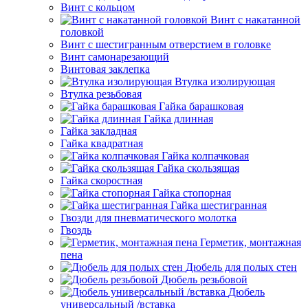
Винт с кольцом
Винт с накатанной
головкой
Винт с шестигранным отверстием в головке
Винт самонарезающий
Винтовая заклепка
Втулка изолирующая
Втулка резьбовая
Гайка барашковая
Гайка длинная
Гайка закладная
Гайка квадратная
Гайка колпачковая
Гайка скользящая
Гайка скоростная
Гайка стопорная
Гайка шестигранная
Гвозди для пневматического молотка
Гвоздь
Герметик, монтажная
пена
Дюбель для полых стен
Дюбель резьбовой
Дюбель
универсальный /вставка