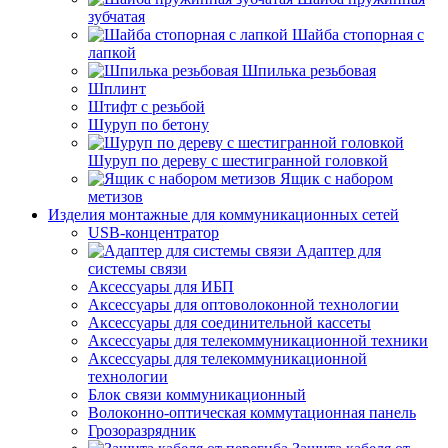
зубчатая
Шайба стопорная с
лапкой
Шпилька резьбовая
Шплинт
Штифт с резьбой
Шуруп по бетону
Шуруп по дереву с шестигранной головкой
Ящик с набором
метизов
Изделия монтажные для коммуникационных сетей
USB-концентратор
Адаптер для
системы связи
Аксессуары для ИБП
Аксессуары для оптоволоконной технологии
Аксессуары для соединительной кассеты
Аксессуары для телекоммуникационной техники
Аксессуары для телекоммуникационной
технологии
Блок связи коммуникационный
Волоконно-оптическая коммутационная панель
Грозоразрядник