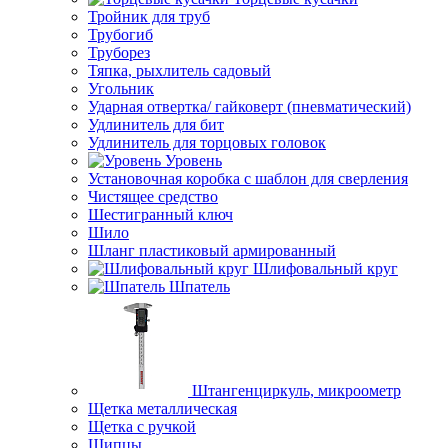
Тройник для труб
Трубогиб
Труборез
Тяпка, рыхлитель садовый
Угольник
Ударная отвертка/ гайковерт (пневматический)
Удлинитель для бит
Удлинитель для торцовых головок
Уровень
Установочная коробка с шаблон для сверления
Чистящее средство
Шестигранный ключ
Шило
Шланг пластиковый армированный
Шлифовальный круг
Шпатель
Штангенциркуль, микроометр
Щетка металлическая
Щетка с ручкой
Щипцы