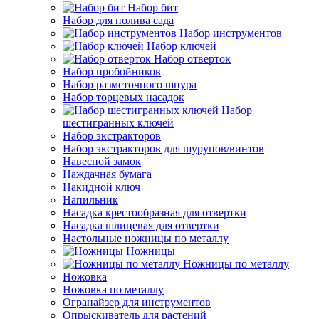
Набор бит
Набор для полива сада
Набор инструментов
Набор ключей
Набор отверток
Набор пробойников
Набор разметочного шнура
Набор торцевых насадок
Набор
шестигранных ключей
Набор экстракторов
Набор экстракторов для шурупов/винтов
Навесной замок
Наждачная бумага
Накидной ключ
Напильник
Насадка крестообразная для отвертки
Насадка шлицевая для отвертки
Настольные ножницы по металлу
Ножницы
Ножницы по металлу
Ножовка
Ножовка по металлу
Огранайзер для инструментов
Опрыскиватель для растений