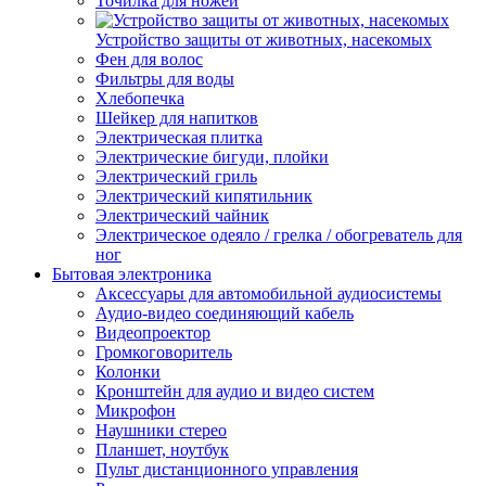
Точилка для ножей
Устройство защиты от животных, насекомых
Фен для волос
Фильтры для воды
Хлебопечка
Шейкер для напитков
Электрическая плитка
Электрические бигуди, плойки
Электрический гриль
Электрический кипятильник
Электрический чайник
Электрическое одеяло / грелка / обогреватель для
ног
Бытовая электроника
Аксессуары для автомобильной аудиосистемы
Аудио-видео соединяющий кабель
Видеопроектор
Громкоговоритель
Колонки
Кронштейн для аудио и видео систем
Микрофон
Наушники стерео
Планшет, ноутбук
Пульт дистанционного управления