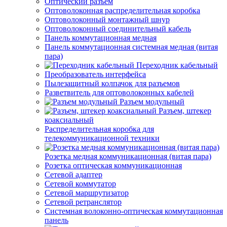
Оптический разъем
Оптоволоконная распределительная коробка
Оптоволоконный монтажный шнур
Оптоволоконный соединительный кабель
Панель коммутационная медная
Панель коммутационная системная медная (витая
пара)
Переходник кабельный
Преобразователь интерфейса
Пылезащитный колпачок для разъемов
Разветвитель для оптоволоконных кабелей
Разъем модульный
Разъем, штекер
коаксиальный
Распределительная коробка для
телекоммуникационной техники
Розетка медная коммуникационная (витая пара)
Розетка оптическая коммуникационная
Сетевой адаптер
Сетевой коммутатор
Сетевой маршрутизатор
Сетевой ретранслятор
Системная волоконно-оптическая коммутационная
панель