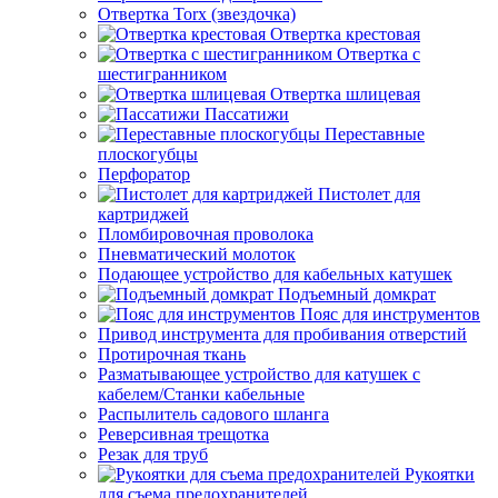
Отвертка Torx (звездочка)
Отвертка крестовая
Отвертка с
шестигранником
Отвертка шлицевая
Пассатижи
Переставные
плоскогубцы
Перфоратор
Пистолет для
картриджей
Пломбировочная проволока
Пневматический молоток
Подающее устройство для кабельных катушек
Подъемный домкрат
Пояс для инструментов
Привод инструмента для пробивания отверстий
Протирочная ткань
Разматывающее устройство для катушек с
кабелем/Станки кабельные
Распылитель садового шланга
Реверсивная трещотка
Резак для труб
Рукоятки
для съема предохранителей