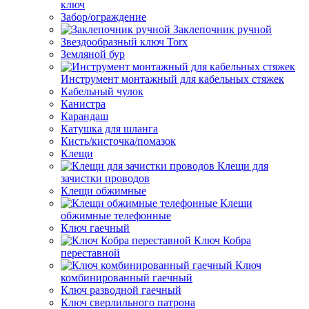
ключ
Забор/ограждение
Заклепочник ручной
Звездообразный ключ Torx
Земляной бур
Инструмент монтажный для кабельных стяжек
Кабельный чулок
Канистра
Карандаш
Катушка для шланга
Кисть/кисточка/помазок
Клещи
Клещи для
зачистки проводов
Клещи обжимные
Клещи
обжимные телефонные
Ключ гаечный
Ключ Кобра
переставной
Ключ
комбинированный гаечный
Ключ разводной гаечный
Ключ сверлильного патрона