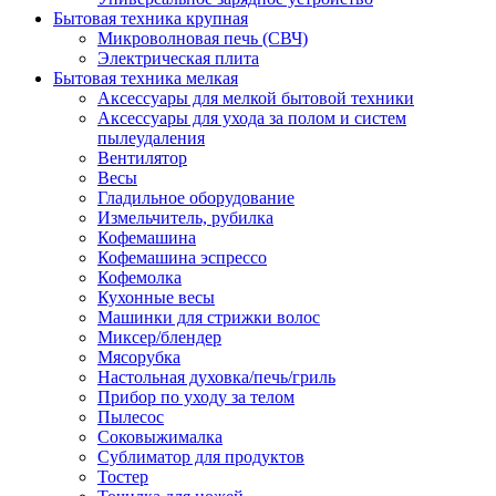
Бытовая техника крупная
Микроволновая печь (СВЧ)
Электрическая плита
Бытовая техника мелкая
Аксессуары для мелкой бытовой техники
Аксессуары для ухода за полом и систем
пылеудаления
Вентилятор
Весы
Гладильное оборудование
Измельчитель, рубилка
Кофемашина
Кофемашина эспрессо
Кофемолка
Кухонные весы
Машинки для стрижки волос
Миксер/блендер
Мясорубка
Настольная духовка/печь/гриль
Прибор по уходу за телом
Пылесос
Соковыжималка
Сублиматор для продуктов
Тостер