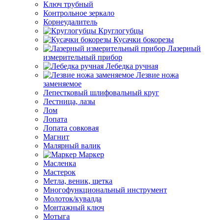
Ключ трубный
Контрольное зеркало
Корнеудалитель
Круглогубцы
Кусачки бокорезы
Лазерный
измерительный прибор
Лебедка ручная
Лезвие ножа
заменяемое
Лепестковый шлифовальный круг
Лестница, лазы
Лом
Лопата
Лопата совковая
Магнит
Малярный валик
Маркер
Масленка
Мастерок
Метла, веник, щетка
Многофункциональный инструмент
Молоток/кувалда
Монтажный ключ
Мотыга