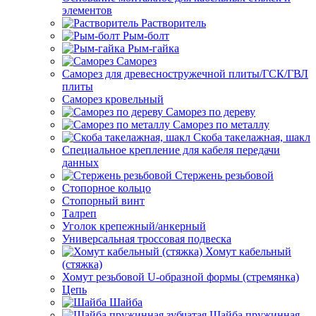
элементов
Растворитель
Рым-болт
Рым-гайка
Саморез
Саморез для древесностружечной плиты/ГСК/ГВЛ
плиты
Саморез кровельный
Саморез по дереву
Саморез по металлу
Скоба такелажная, шакл
Специальное крепление для кабеля передачи
данных
Стержень резьбовой
Стопорное кольцо
Стопорный винт
Талреп
Уголок крепежный/анкерный
Универсальная троссовая подвеска
Хомут кабельный
(стяжка)
Хомут резьбовой U-образной формы (стремянка)
Цепь
Шайба
Шайба пружинная