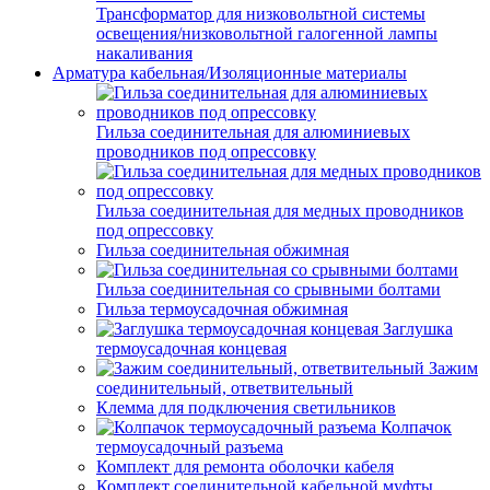
Трансформатор для низковольтной системы
освещения/низковольтной галогенной лампы
накаливания
Арматура кабельная/Изоляционные материалы
Гильза соединительная для алюминиевых
проводников под опрессовку
Гильза соединительная для медных проводников
под опрессовку
Гильза соединительная обжимная
Гильза соединительная со срывными болтами
Гильза термоусадочная обжимная
Заглушка
термоусадочная концевая
Зажим
соединительный, ответвительный
Клемма для подключения светильников
Колпачок
термоусадочный разъема
Комплект для ремонта оболочки кабеля
Комплект соединительной кабельной муфты