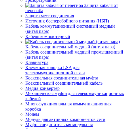
Грозоразрядник
Защита кабеля от
перегиба
Защита мест соединения
Источник бесперебойного питания (ИБП)
Кабель коммутационный системный медный
(витая пара)
Кабель компьютерный
Кабель соединительный медный (витая пара)
Кабель соединительный медный промышленный
(витая пара)
Клавиатура
Клеммная колодка LSA для
телекоммуникационной связи
Коаксиальная соединительная муфта
Коаксиальный соединительный кабель
Медиа-конвертер
Механическая муфта для телекоммуникационных
кабелей
Многофункциональная коммуникационная
коробка
Модем
Модуль для активных компонентов сети
Муфта соединительная модульная