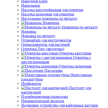
Накидной ключ
Напильник
Насадка крестообразная для отвертки
Насадка шлицевая для отвертки
Настольные ножницы по металлу
Ножницы
Ножницы по металлу
Ножовка
Ножовка по металлу
Огранайзер для инструментов
Опрыскиватель для растений
Отвертка Torx (звездочка)
Отвертка крестовая
Отвертка с
шестигранником
Отвертка шлицевая
Пассатижи
Переставные
плоскогубцы
Перфоратор
Пистолет для
картриджей
Пломбировочная проволока
Пневматический молоток
Подающее устройство для кабельных катушек