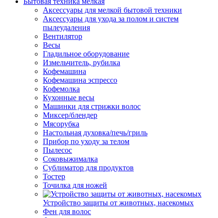
Бытовая техника мелкая
Аксессуары для мелкой бытовой техники
Аксессуары для ухода за полом и систем
пылеудаления
Вентилятор
Весы
Гладильное оборудование
Измельчитель, рубилка
Кофемашина
Кофемашина эспрессо
Кофемолка
Кухонные весы
Машинки для стрижки волос
Миксер/блендер
Мясорубка
Настольная духовка/печь/гриль
Прибор по уходу за телом
Пылесос
Соковыжималка
Сублиматор для продуктов
Тостер
Точилка для ножей
Устройство защиты от животных, насекомых
Фен для волос