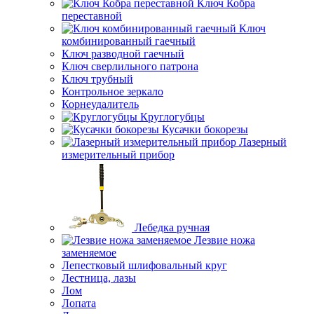
Ключ Кобра
переставной
Ключ
комбинированный гаечный
Ключ разводной гаечный
Ключ сверлильного патрона
Ключ трубный
Контрольное зеркало
Корнеудалитель
Круглогубцы
Кусачки бокорезы
Лазерный
измерительный прибор
Лебедка ручная
Лезвие ножа
заменяемое
Лепестковый шлифовальный круг
Лестница, лазы
Лом
Лопата