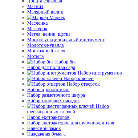
Лопата совковая
Магнит
Малярный валик
Маркер
Масленка
Мастерок
Метла, веник, щетка
Многофункциональный инструмент
Молоток/кувалда
Монтажный ключ
Мотыга
Набор бит
Набор для полива сада
Набор инструментов
Набор ключей
Набор отверток
Набор пробойников
Набор разметочного шнура
Набор торцевых насадок
Набор
шестигранных ключей
Набор экстракторов
Набор экстракторов для шурупов/винтов
Навесной замок
Наждачная бумага