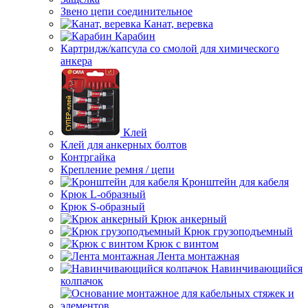
Звено цепи соединительное
Канат, веревка
Карабин
Картридж/капсула со смолой для химического
анкера
Клей
Клей для анкерных болтов
Контргайка
Крепление ремня / цепи
Кронштейн для кабеля
Крюк L-образный
Крюк S-образный
Крюк анкерный
Крюк грузоподъемный
Крюк с винтом
Лента монтажная
Навинчивающийся
колпачок