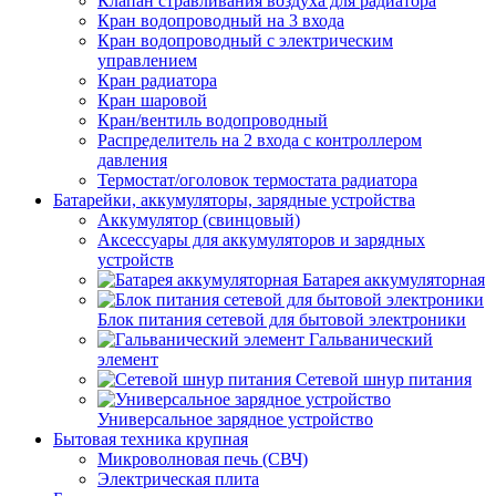
Клапан стравливания воздуха для радиатора
Кран водопроводный на 3 входа
Кран водопроводный с электрическим
управлением
Кран радиатора
Кран шаровой
Кран/вентиль водопроводный
Распределитель на 2 входа с контроллером
давления
Термостат/оголовок термостата радиатора
Батарейки, аккумуляторы, зарядные устройства
Аккумулятор (свинцовый)
Аксессуары для аккумуляторов и зарядных
устройств
Батарея аккумуляторная
Блок питания сетевой для бытовой электроники
Гальванический
элемент
Сетевой шнур питания
Универсальное зарядное устройство
Бытовая техника крупная
Микроволновая печь (СВЧ)
Электрическая плита