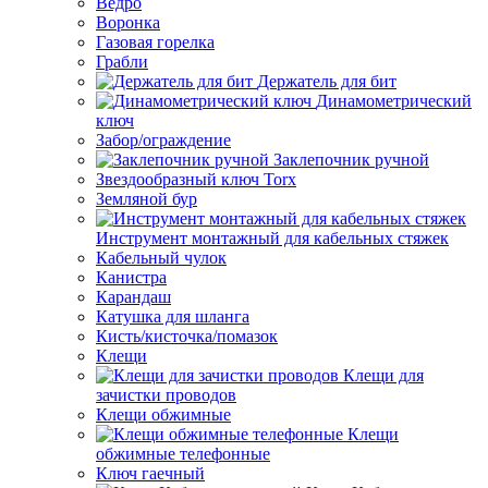
Ведро
Воронка
Газовая горелка
Грабли
Держатель для бит
Динамометрический
ключ
Забор/ограждение
Заклепочник ручной
Звездообразный ключ Torx
Земляной бур
Инструмент монтажный для кабельных стяжек
Кабельный чулок
Канистра
Карандаш
Катушка для шланга
Кисть/кисточка/помазок
Клещи
Клещи для
зачистки проводов
Клещи обжимные
Клещи
обжимные телефонные
Ключ гаечный