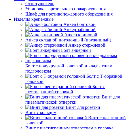
Огнетушитель
Установка аэрозольного пожаротушения
Шкаф для противопожарного оборудования
Изделия крепежные
Анкер болтовой
Анкер забивной
Анкер клиновой
Анкер складной потолочный (пружинный)
Анкер стержневой
Болт анкерный
Болт с полукруглой головкой и квадратным
подголовком
Болт с Т-образной
головкой
Болт с
шестигранной головкой
Винт для
пневматической отвертки
Винт для розетки
Винт с кольцом
Винт с накатанной
головкой
Винт с шестигранным отверстием в головке