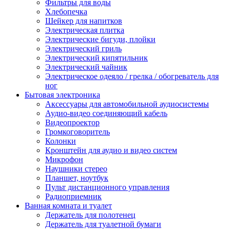
Фильтры для воды
Хлебопечка
Шейкер для напитков
Электрическая плитка
Электрические бигуди, плойки
Электрический гриль
Электрический кипятильник
Электрический чайник
Электрическое одеяло / грелка / обогреватель для
ног
Бытовая электроника
Аксессуары для автомобильной аудиосистемы
Аудио-видео соединяющий кабель
Видеопроектор
Громкоговоритель
Колонки
Кронштейн для аудио и видео систем
Микрофон
Наушники стерео
Планшет, ноутбук
Пульт дистанционного управления
Радиоприемник
Ванная комната и туалет
Держатель для полотенец
Держатель для туалетной бумаги