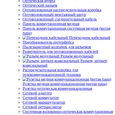
Оптическая муфта
Оптический разъем
Оптоволоконная распределительная коробка
Оптоволоконный монтажный шнур
Оптоволоконный соединительный кабель
Панель коммутационная медная
Панель коммутационная системная медная (витая
пара)
Переходник кабельный
Преобразователь интерфейса
Пылезащитный колпачок для разъемов
Разветвитель для оптоволоконных кабелей
Разъем модульный
Разъем, штекер
коаксиальный
Распределительная коробка для
телекоммуникационной техники
Розетка медная коммуникационная (витая пара)
Розетка оптическая коммуникационная
Сетевой адаптер
Сетевой коммутатор
Сетевой маршрутизатор
Сетевой ретранслятор
Системная волоконно-оптическая коммутационная