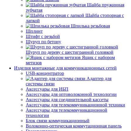
Шайба пружинная
зубчатая
Шайба стопорная с
лапкой
Шпилька резьбовая
Шплинт
Штифт с резьбой
Шуруп по бетону
Шуруп по дереву с шестигранной головкой
Ящик с набором
метизов
Изделия монтажные для коммуникационных сетей
USB-концентратор
Адаптер для
системы связи
Аксессуары для ИБП
Аксессуары для оптоволоконной технологии
Аксессуары для соединительной кассеты
Аксессуары для телекоммуникационной техники
Аксессуары для телекоммуникационной
технологии
Блок связи коммуникационный
Волоконно-оптическая коммутационная панель