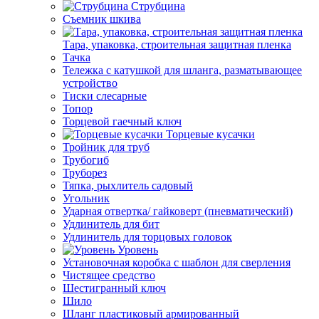
Струбцина
Съемник шкива
Тара, упаковка, строительная защитная пленка
Тачка
Тележка с катушкой для шланга, разматывающее
устройство
Тиски слесарные
Топор
Торцевой гаечный ключ
Торцевые кусачки
Тройник для труб
Трубогиб
Труборез
Тяпка, рыхлитель садовый
Угольник
Ударная отвертка/ гайковерт (пневматический)
Удлинитель для бит
Удлинитель для торцовых головок
Уровень
Установочная коробка с шаблон для сверления
Чистящее средство
Шестигранный ключ
Шило
Шланг пластиковый армированный