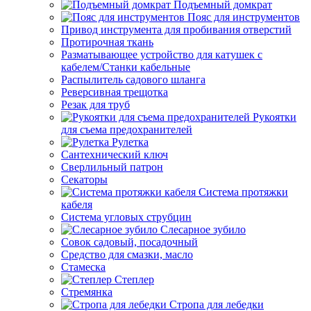
Подъемный домкрат
Пояс для инструментов
Привод инструмента для пробивания отверстий
Протирочная ткань
Разматывающее устройство для катушек с
кабелем/Станки кабельные
Распылитель садового шланга
Реверсивная трещотка
Резак для труб
Рукоятки
для съема предохранителей
Рулетка
Сантехнический ключ
Сверлильный патрон
Секаторы
Система протяжки
кабеля
Система угловых струбцин
Слесарное зубило
Совок садовый, посадочный
Средство для смазки, масло
Стамеска
Степлер
Стремянка
Стропа для лебедки