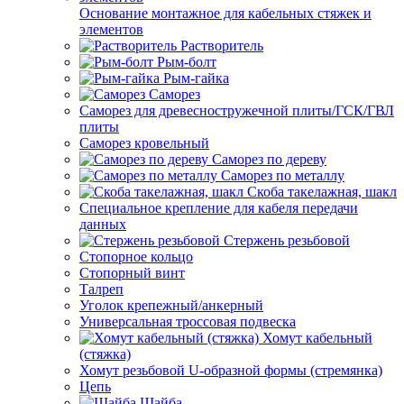
Основание монтажное для кабельных стяжек и
элементов
Растворитель
Рым-болт
Рым-гайка
Саморез
Саморез для древесностружечной плиты/ГСК/ГВЛ
плиты
Саморез кровельный
Саморез по дереву
Саморез по металлу
Скоба такелажная, шакл
Специальное крепление для кабеля передачи
данных
Стержень резьбовой
Стопорное кольцо
Стопорный винт
Талреп
Уголок крепежный/анкерный
Универсальная троссовая подвеска
Хомут кабельный
(стяжка)
Хомут резьбовой U-образной формы (стремянка)
Цепь
Шайба