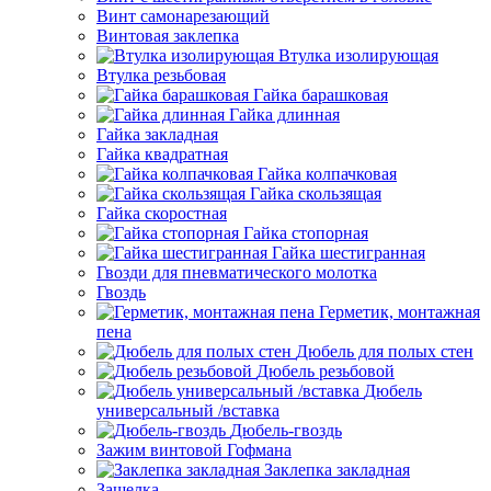
Винт самонарезающий
Винтовая заклепка
Втулка изолирующая
Втулка резьбовая
Гайка барашковая
Гайка длинная
Гайка закладная
Гайка квадратная
Гайка колпачковая
Гайка скользящая
Гайка скоростная
Гайка стопорная
Гайка шестигранная
Гвозди для пневматического молотка
Гвоздь
Герметик, монтажная
пена
Дюбель для полых стен
Дюбель резьбовой
Дюбель
универсальный /вставка
Дюбель-гвоздь
Зажим винтовой Гофмана
Заклепка закладная
Защелка