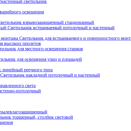
настенный светильник
варийного освещения
ветильник взрывозащищенный стационарный
Светильник встраиваемый потолочный и настенный
Светильник для встраиваемого и поверхностного мон
ля высоких пролетов
тильник для местного освещения станков
тильник для освещения улиц и площадей
 линейный реечного типа
Светильник накладной потолочный и настенный
равленного света
астенно-потолочный
 пылевлагозащищенный
льник торшерный, столбик световой
ещения