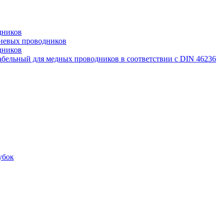
дников
иевых проводников
дников
бельный для медных проводников в соответствии с DIN 46236
убок