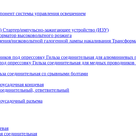
понент системы управления освещением
Стартер/импульсно-зажигающее устройство (ИЗУ)
орматор высоковольтного розжига
Трансформа
Гильза соединительная для алюминиевых 
Гильза соединительная для медных проводников 
ьза соединительная со срывными болтами
моусадочная концевая
оединительный, ответвительный
моусадочный разъема
евая
я соединительная