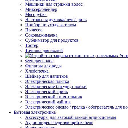
Машинки для стрижки волос
Миксер/блендер
Мясорубка
Настольная духовка/печь/гриль
Прибор по уходу за телом
Пылесос
Соковыжималка
Сублиматор для продуктов
Тостер
Точилка для ножей
Уст
Фен для волос
Фильтры для воды
Хлебопечка
Шейкер для напитков
Электрическая плитка
Электрические бигуди, плойки
Электрический гриль
Электрический кипятильник
Электрический чайник
Электрическое одеяло / грелка / обогреватель для но
Бытовая электроника
Аксессуары для автомобильной аудиосистемы
Аудио-видео соединяющий кабель
Видеопроектор