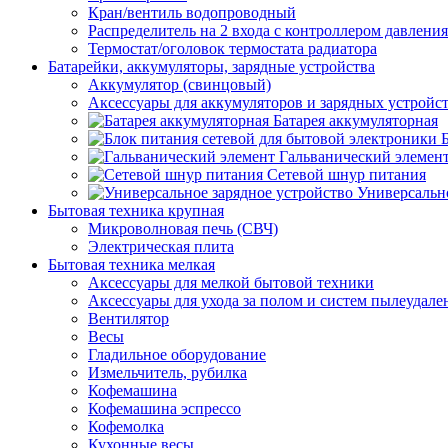
Кран/вентиль водопроводный
Распределитель на 2 входа с контроллером давления
Термостат/оголовок термостата радиатора
Батарейки, аккумуляторы, зарядные устройства
Аккумулятор (свинцовый)
Аксессуары для аккумуляторов и зарядных устройс
Батарея аккумуляторная
Гальванический элемен
Сетевой шнур питания
Универсально
Бытовая техника крупная
Микроволновая печь (СВЧ)
Электрическая плита
Бытовая техника мелкая
Аксессуары для мелкой бытовой техники
Аксессуары для ухода за полом и систем пылеудале
Вентилятор
Весы
Гладильное оборудование
Измельчитель, рубилка
Кофемашина
Кофемашина эспрессо
Кофемолка
Кухонные весы