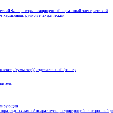
Фонарь взрывозащищенный карманный электрический
ь карманный, ручной электрический
плексер (сумматор)/разделительный фильтр
твитель
улирующий
Аппарат пускорегулирующий электронный дл