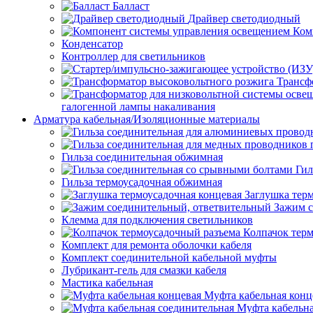
Балласт
Драйвер светодиодный
Ком
Конденсатор
Контроллер для светильников
Трансф
галогенной лампы накаливания
Арматура кабельная/Изоляционные материалы
Гильза соединительная обжимная
Гил
Гильза термоусадочная обжимная
Заглушка тер
Зажим с
Клемма для подключения светильников
Колпачок тер
Комплект для ремонта оболочки кабеля
Комплект соединительной кабельной муфты
Лубрикант-гель для смазки кабеля
Мастика кабельная
Муфта кабельная конц
Муфта кабельна