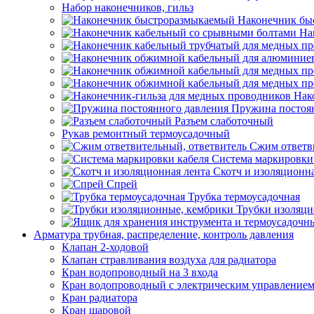
Набор наконечников, гильз
Наконечник бы
На
Нак
Пружина постоя
Разъем слаботочный
Рукав ремонтный термоусадочный
Сжим ответв
Система маркировки
Скотч и изоляционна
Спрей
Трубка термоусадочная
Трубки изоляци
Арматура трубная, распределение, контроль давления
Клапан 2-ходовой
Клапан стравливания воздуха для радиатора
Кран водопроводный на 3 входа
Кран водопроводный с электрическим управление
Кран радиатора
Кран шаровой