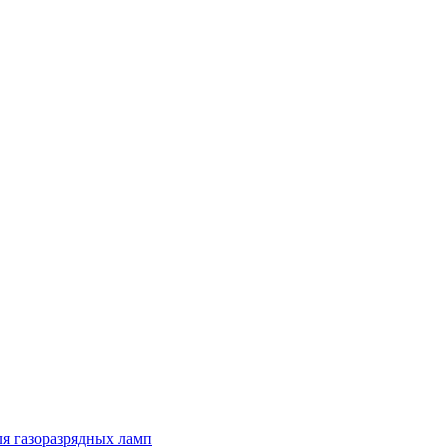
я газоразрядных ламп