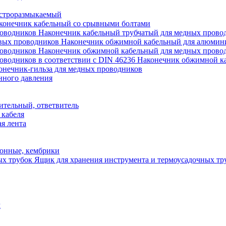
строразмыкаемый
конечник кабельный со срывными болтами
Наконечник кабельный трубчатый для медных прово
Наконечник обжимной кабельный для алюмин
Наконечник обжимной кабельный для медных прово
Наконечник обжимной ка
онечник-гильза для медных проводников
нного давления
ительный, ответвитель
 кабеля
я лента
онные, кембрики
Ящик для хранения инструмента и термоусадочных тр
м