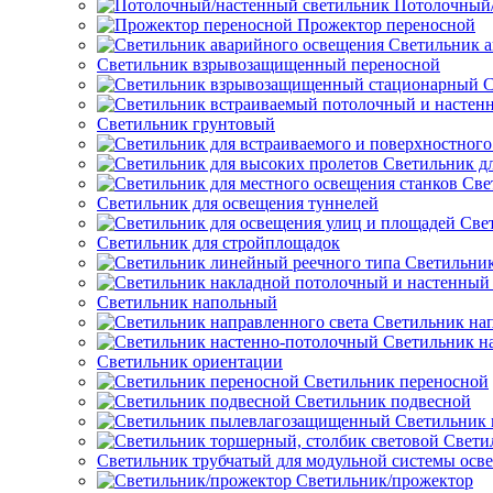
Потолочный/
Прожектор переносной
Светильник а
Светильник взрывозащищенный переносной
С
Светильник грунтовый
Светильник д
Све
Светильник для освещения туннелей
Све
Светильник для стройплощадок
Светильник
Светильник напольный
Светильник нап
Светильник н
Светильник ориентации
Светильник переносной
Светильник подвесной
Светильник
Свети
Светильник трубчатый для модульной системы осв
Светильник/прожектор