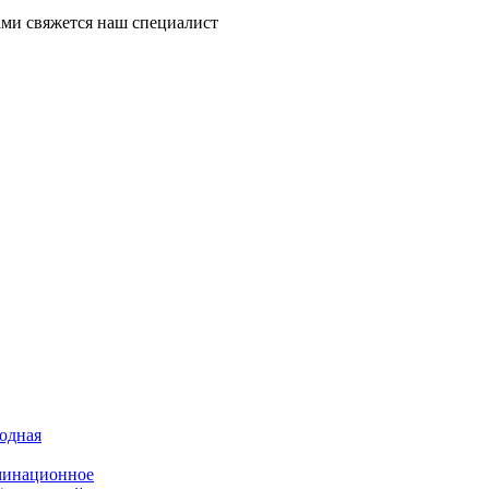
ми свяжется наш специалист
иодная
минационное