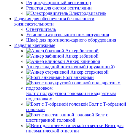
Рециркуляционный вентилятор
Решетка для систем вентиляции
Электродвигатель
Изделия для обеспечения безопасности
жизнедеятельности
Огнетушитель
Установка аэрозольного пожаротушения
Шкаф для противопожарного оборудования
Изделия крепежные
Анкер болтовой
Анкер забивной
Анкер клиновой
Анкер складной потолочный (пружинный)
Анкер стержневой
Болт анкерный
Болт с полукруглой головкой и квадратным
подголовком
Болт с Т-образной
головкой
Болт с
шестигранной головкой
Винт для
пневматической отвертки