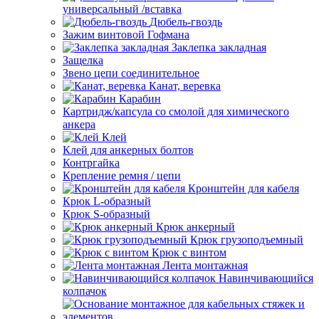
универсальный /вставка
Дюбель-гвоздь
Зажим винтовой Гофмана
Заклепка закладная
Защелка
Звено цепи соединительное
Канат, веревка
Карабин
Картридж/капсула со смолой для химического
анкера
Клей
Клей для анкерных болтов
Контргайка
Крепление ремня / цепи
Кронштейн для кабеля
Крюк L-образный
Крюк S-образный
Крюк анкерный
Крюк грузоподъемный
Крюк с винтом
Лента монтажная
Навинчивающийся
колпачок