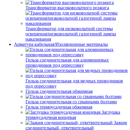
Трансформатор высоковольтного розжига
Трансформатор для низковольтной системы
освещения/низковольтной галогенной лампы
накаливания
Арматура кабельная/Изоляционные материалы
Гильза соединительная для алюминиевых
проводников под опрессовку
Гильза соединительная для медных проводников
под опрессовку
Гильза соединительная обжимная
Гильза соединительная со срывными болтами
Гильза термоусадочная обжимная
Заглушка
термоусадочная концевая
Зажим
соединительный, ответвительный