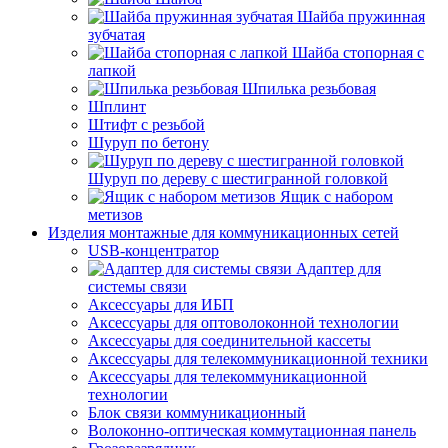
Шайба пружинная
зубчатая
Шайба стопорная с
лапкой
Шпилька резьбовая
Шплинт
Штифт с резьбой
Шуруп по бетону
Шуруп по дереву с шестигранной головкой
Ящик с набором
метизов
Изделия монтажные для коммуникационных сетей
USB-концентратор
Адаптер для
системы связи
Аксессуары для ИБП
Аксессуары для оптоволоконной технологии
Аксессуары для соединительной кассеты
Аксессуары для телекоммуникационной техники
Аксессуары для телекоммуникационной
технологии
Блок связи коммуникационный
Волоконно-оптическая коммутационная панель