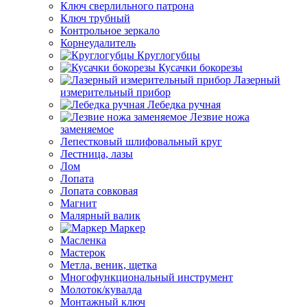
Ключ сверлильного патрона
Ключ трубный
Контрольное зеркало
Корнеудалитель
Круглогубцы
Кусачки бокорезы
Лазерный
измерительный прибор
Лебедка ручная
Лезвие ножа
заменяемое
Лепестковый шлифовальный круг
Лестница, лазы
Лом
Лопата
Лопата совковая
Магнит
Малярный валик
Маркер
Масленка
Мастерок
Метла, веник, щетка
Многофункциональный инструмент
Молоток/кувалда
Монтажный ключ