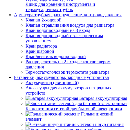
Ящик для хранения инструмента и
термоусадочных трубок
Арматура трубная, распределение, контроль давления
Клапан 2-ходовой
Клапан стравливания воздуха для радиатора
Кран водопроводный на 3 входа
Кран водопроводный с электрическим
управлением
Кран радиатора
Кран шаровой
Кран/вентиль водопроводный
Распределитель на 2 входа с контроллером
давления
Термостат/оголовок термостата радиатора
Батарейки, аккумуляторы, зарядные устройства
Аккумулятор (свинцовый)
Аксессуары для аккумуляторов и зарядных
устройств
Батарея аккумуляторная
Блок питания сетевой для бытовой электроники
Гальванический
элемент
Сетевой шнур питания