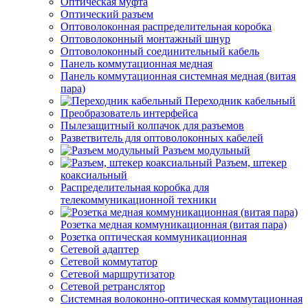
Оптическая муфта
Оптический разъем
Оптоволоконная распределительная коробка
Оптоволоконный монтажный шнур
Оптоволоконный соединительный кабель
Панель коммутационная медная
Панель коммутационная системная медная (витая
пара)
Переходник кабельный
Преобразователь интерфейса
Пылезащитный колпачок для разъемов
Разветвитель для оптоволоконных кабелей
Разъем модульный
Разъем, штекер
коаксиальный
Распределительная коробка для
телекоммуникационной техники
Розетка медная коммуникационная (витая пара)
Розетка оптическая коммуникационная
Сетевой адаптер
Сетевой коммутатор
Сетевой маршрутизатор
Сетевой ретранслятор
Системная волоконно-оптическая коммутационная