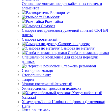
Основание монтажное для кабельных стяжек и
элементов
Растворитель
Рым-болт
Рым-гайка
Саморез
Саморез для древесностружечной плиты/ГСК/ГВЛ
плиты
Саморез кровельный
Саморез по дереву
Саморез по металлу
Скоба такелажная, шакл
Специальное крепление для кабеля передачи
данных
Стержень резьбовой
Стопорное кольцо
Стопорный винт
Талреп
Уголок крепежный/анкерный
Универсальная троссовая подвеска
Хомут кабельный
(стяжка)
Хомут резьбовой U-образной формы (стремянка)
Цепь
Шайба