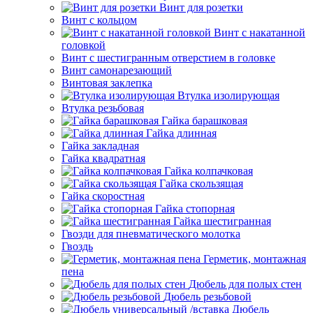
Винт для розетки
Винт с кольцом
Винт с накатанной
головкой
Винт с шестигранным отверстием в головке
Винт самонарезающий
Винтовая заклепка
Втулка изолирующая
Втулка резьбовая
Гайка барашковая
Гайка длинная
Гайка закладная
Гайка квадратная
Гайка колпачковая
Гайка скользящая
Гайка скоростная
Гайка стопорная
Гайка шестигранная
Гвозди для пневматического молотка
Гвоздь
Герметик, монтажная
пена
Дюбель для полых стен
Дюбель резьбовой
Дюбель