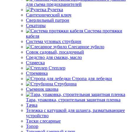
для съема предохранителей
Рулетка
Сантехнический ключ
Сверлильный патрон
Секаторы
Система протяжки
кабеля
Система угловых струбцин
Слесарное зубило
Совок садовый, посадочный
Средство для смазки, масло
Стамеска
Степлер
Стремянка
Стропа для лебедки
Струбцина
Съемник шкива
Тара, упаковка, строительная защитная пленка
Тачка
Тележка с катушкой для шланга, разматывающее
устройство
Тиски слесарные
Топор
Торцевой гаечный ключ