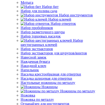
Мотыга
Набор бит
Набор для полива сада
Набор инструментов
Набор ключей
Набор отверток
Набор пробойников
Набор разметочного шнура
Набор торцевых насадок
Набор
шестигранных ключей
Набор экстракторов
Набор экстракторов для шурупов/винтов
Навесной замок
Наждачная бумага
Накидной ключ
Напильник
Насадка крестообразная для отвертки
Насадка шлицевая для отвертки
Настольные ножницы по металлу
Ножницы
Ножницы по металлу
Ножовка
Ножовка по металлу
Огранайзер для инструментов