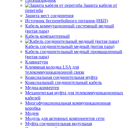
Грозоразрядник
Защита кабеля от
перегиба
Защита мест соединения
Источник бесперебойного питания (ИБП)
Кабель коммутационный системный медный
(витая пара)
Кабель компьютерный
Кабель соединительный медный (витая пара)
Кабель соединительный медный промышленный
(витая пара)
Клавиатура
Клеммная колодка LSA для
телекоммуникационной связи
Коаксиальная соединительная муфта
Коаксиальный соединительный кабель
Медиа-конвертер
Механическая муфта для телекоммуникационных
кабелей
Многофункциональная коммуникационная
коробка
Модем
Модуль для активных компонентов сети
Муфта соединительная модульная