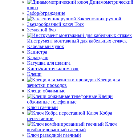
Динамометрический
ключ
Забор/ограждение
Заклепочник ручной
Звездообразный ключ Torx
Земляной бур
Инструмент монтажный для кабельных стяжек
Кабельный чулок
Канистра
Карандаш
Катушка для шланга
Кисть/кисточка/помазок
Клещи
Клещи для
зачистки проводов
Клещи обжимные
Клещи
обжимные телефонные
Ключ гаечный
Ключ Кобра
переставной
Ключ
комбинированный гаечный
Ключ разводной гаечный