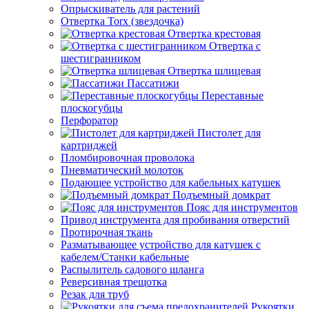
Опрыскиватель для растений
Отвертка Torx (звездочка)
Отвертка крестовая
Отвертка с
шестигранником
Отвертка шлицевая
Пассатижи
Переставные
плоскогубцы
Перфоратор
Пистолет для
картриджей
Пломбировочная проволока
Пневматический молоток
Подающее устройство для кабельных катушек
Подъемный домкрат
Пояс для инструментов
Привод инструмента для пробивания отверстий
Протирочная ткань
Разматывающее устройство для катушек с
кабелем/Станки кабельные
Распылитель садового шланга
Реверсивная трещотка
Резак для труб
Рукоятки