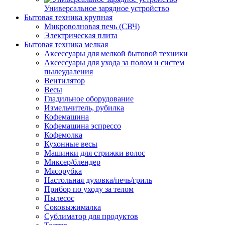
Универсальное зарядное устройство
Бытовая техника крупная
Микроволновая печь (СВЧ)
Электрическая плита
Бытовая техника мелкая
Аксессуары для мелкой бытовой техники
Аксессуары для ухода за полом и систем
пылеудаления
Вентилятор
Весы
Гладильное оборудование
Измельчитель, рубилка
Кофемашина
Кофемашина эспрессо
Кофемолка
Кухонные весы
Машинки для стрижки волос
Миксер/блендер
Мясорубка
Настольная духовка/печь/гриль
Прибор по уходу за телом
Пылесос
Соковыжималка
Сублиматор для продуктов