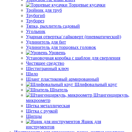
Торцевые кусачки
Тройник для труб
Трубогиб
Труборез
Тяпка, рыхлитель садовый
Угольник
Ударная отвертка/ гайковерт (пневматический)
Удлинитель для бит
Удлинитель для торцовых головок
Уровень
Установочная коробка с шаблон для сверления
Чистящее средство
Шестигранный ключ
Шило
Шланг пластиковый армированный
Шлифовальный круг
Шпатель
Штангенциркуль,
микроометр
Щетка металлическая
Щетка с ручкой
Щипцы
Ящик для
инструментов