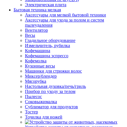
Электрическая плита
Бытовая техника мелкая
Аксессуары для мелкой бытовой техники
Аксессуары для ухода за полом и систем
пылеудаления
Вентилятор
Весы
Гладильное оборудование
Измельчитель, рубилка
Кофемашина
Кофемашина эспрессо
Кофемолка
Кухонные весы
Машинки для стрижки волос
Миксер/блендер
Мясорубка
Настольная духовка/печь/гриль
Прибор по уходу за телом
Пылесос
Соковыжималка
Сублиматор для продуктов
Тостер
Точилка для ножей