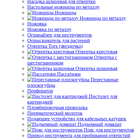
Насадка шлицевая для отвертки
Настольные ножницы по металлу
Ножницы
Ножницы по металлу
Ножовка
Ножовка по металлу
Огранайзер для инструментов
Опрыскиватель для растений
Отвертка Torx (звездочка)
Отвертка крестовая
Отвертка с
шестигранником
Отвертка шлицевая
Пассатижи
Переставные
плоскогубцы
Перфоратор
Пистолет для
картриджей
Пломбировочная проволока
Пневматический молоток
Подающее устройство для кабельных катушек
Подъемный домкрат
Пояс для инструментов
Привод инструмента для пробивания отверстий