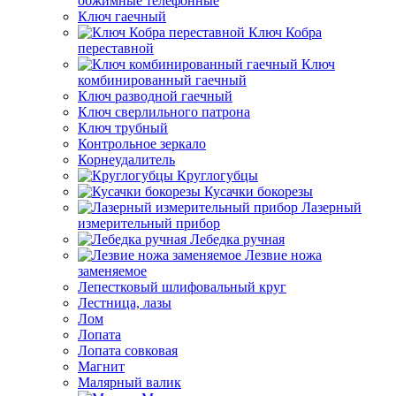
обжимные телефонные
Ключ гаечный
Ключ Кобра
переставной
Ключ
комбинированный гаечный
Ключ разводной гаечный
Ключ сверлильного патрона
Ключ трубный
Контрольное зеркало
Корнеудалитель
Круглогубцы
Кусачки бокорезы
Лазерный
измерительный прибор
Лебедка ручная
Лезвие ножа
заменяемое
Лепестковый шлифовальный круг
Лестница, лазы
Лом
Лопата
Лопата совковая
Магнит
Малярный валик