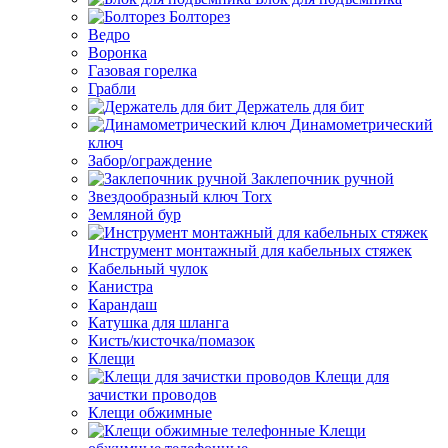
Болторез
Ведро
Воронка
Газовая горелка
Грабли
Держатель для бит
Динамометрический
ключ
Забор/ограждение
Заклепочник ручной
Звездообразный ключ Torx
Земляной бур
Инструмент монтажный для кабельных стяжек
Кабельный чулок
Канистра
Карандаш
Катушка для шланга
Кисть/кисточка/помазок
Клещи
Клещи для
зачистки проводов
Клещи обжимные
Клещи