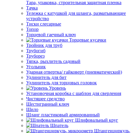
Тара, упаковка, строительная защитная пленка
Тачка
Тележка с катушкой для шланга, разматывающее
устройство
Тиски слесарные
Топор
Торцевой гаечный ключ
Торцевые кусачки
Тройник для труб
Трубогиб
Труборез
Тяпка, рыхлитель садовый
Угольник
Ударная отвертка/ гайковерт (пневматический)
Удлинитель для бит
Удлинитель для торцовых головок
Уровень
Установочная коробка с шаблон для сверления
Чистящее средство
Шестигранный ключ
Шило
Шланг пластиковый армированный
Шлифовальный круг
Шпатель
Штангенциркуль,