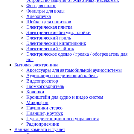
Устройство защиты от животных, насекомых
Фен для волос
Фильтры для воды
Хлебопечка
Шейкер для напитков
Электрическая плитка
Электрические бигуди, плойки
Электрический гриль
Электрический кипятильник
Электрический чайник
Электрическое одеяло / грелка / обогреватель для
ног
Бытовая электроника
Аксессуары для автомобильной аудиосистемы
Аудио-видео соединяющий кабель
Видеопроектор
Громкоговоритель
Колонки
Кронштейн для аудио и видео систем
Микрофон
Наушники стерео
Планшет, ноутбук
Пульт дистанционного управления
Радиоприемник
Ванная комната и туалет