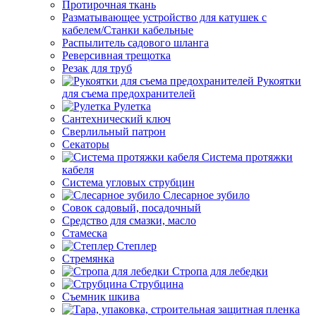
Протирочная ткань
Разматывающее устройство для катушек с
кабелем/Станки кабельные
Распылитель садового шланга
Реверсивная трещотка
Резак для труб
Рукоятки
для съема предохранителей
Рулетка
Сантехнический ключ
Сверлильный патрон
Секаторы
Система протяжки
кабеля
Система угловых струбцин
Слесарное зубило
Совок садовый, посадочный
Средство для смазки, масло
Стамеска
Степлер
Стремянка
Стропа для лебедки
Струбцина
Съемник шкива