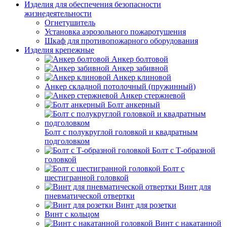
Изделия для обеспечения безопасности
жизнедеятельности
Огнетушитель
Установка аэрозольного пожаротушения
Шкаф для противопожарного оборудования
Изделия крепежные
Анкер болтовой
Анкер забивной
Анкер клиновой
Анкер складной потолочный (пружинный)
Анкер стержневой
Болт анкерный
Болт с полукруглой головкой и квадратным
подголовком
Болт с Т-образной
головкой
Болт с
шестигранной головкой
Винт для
пневматической отвертки
Винт для розетки
Винт с кольцом
Винт с накатанной