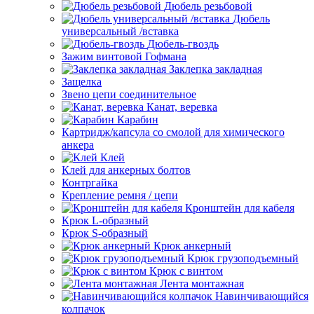
Дюбель резьбовой
Дюбель
универсальный /вставка
Дюбель-гвоздь
Зажим винтовой Гофмана
Заклепка закладная
Защелка
Звено цепи соединительное
Канат, веревка
Карабин
Картридж/капсула со смолой для химического
анкера
Клей
Клей для анкерных болтов
Контргайка
Крепление ремня / цепи
Кронштейн для кабеля
Крюк L-образный
Крюк S-образный
Крюк анкерный
Крюк грузоподъемный
Крюк с винтом
Лента монтажная
Навинчивающийся
колпачок