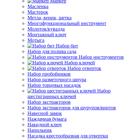
Маркер
Масленка
Мастерок
Метла, веник, щетка
Многофункциональный инструмент
Молоток/кувалда
Монтажный ключ
Мотыга
Набор бит
Набор для полива сада
Набор инструментов
Набор ключей
Набор отверток
Набор пробойников
Набор разметочного шнура
Набор торцевых насадок
Набор
шестигранных ключей
Набор экстракторов
Набор экстракторов для шурупов/винтов
Навесной замок
Наждачная бумага
Накидной ключ
Напильник
Насадка крестообразная для отвертки