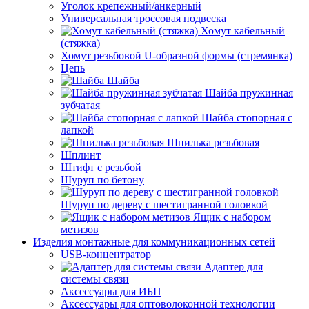
Уголок крепежный/анкерный
Универсальная троссовая подвеска
Хомут кабельный
(стяжка)
Хомут резьбовой U-образной формы (стремянка)
Цепь
Шайба
Шайба пружинная
зубчатая
Шайба стопорная с
лапкой
Шпилька резьбовая
Шплинт
Штифт с резьбой
Шуруп по бетону
Шуруп по дереву с шестигранной головкой
Ящик с набором
метизов
Изделия монтажные для коммуникационных сетей
USB-концентратор
Адаптер для
системы связи
Аксессуары для ИБП
Аксессуары для оптоволоконной технологии