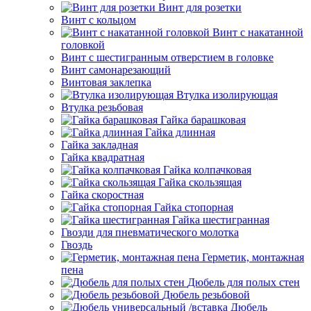
Винт для розетки
Винт с кольцом
Винт с накатанной
головкой
Винт с шестигранным отверстием в головке
Винт самонарезающий
Винтовая заклепка
Втулка изолирующая
Втулка резьбовая
Гайка барашковая
Гайка длинная
Гайка закладная
Гайка квадратная
Гайка колпачковая
Гайка скользящая
Гайка скоростная
Гайка стопорная
Гайка шестигранная
Гвозди для пневматического молотка
Гвоздь
Герметик, монтажная
пена
Дюбель для полых стен
Дюбель резьбовой
Дюбель