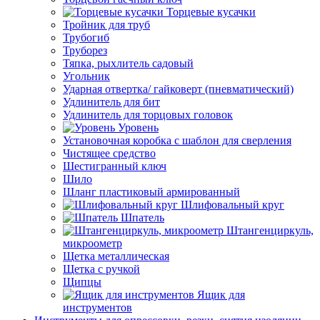
Торцевые кусачки
Тройник для труб
Трубогиб
Труборез
Тяпка, рыхлитель садовый
Угольник
Ударная отвертка/ гайковерт (пневматический)
Удлинитель для бит
Удлинитель для торцовых головок
Уровень
Установочная коробка с шаблон для сверления
Чистящее средство
Шестигранный ключ
Шило
Шланг пластиковый армированный
Шлифовальный круг
Шпатель
Штангенциркуль,
микроометр
Щетка металлическая
Щетка с ручкой
Щипцы
Ящик для
инструментов