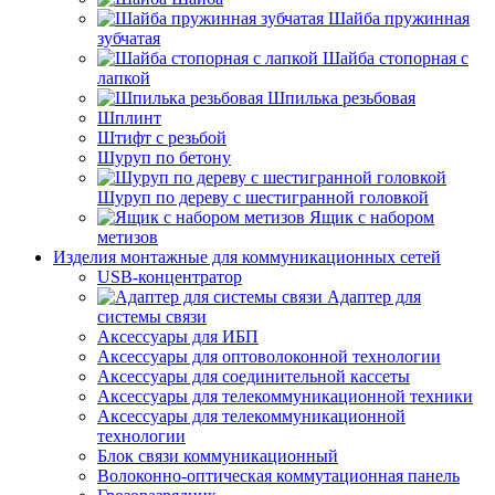
Шайба пружинная
зубчатая
Шайба стопорная с
лапкой
Шпилька резьбовая
Шплинт
Штифт с резьбой
Шуруп по бетону
Шуруп по дереву с шестигранной головкой
Ящик с набором
метизов
Изделия монтажные для коммуникационных сетей
USB-концентратор
Адаптер для
системы связи
Аксессуары для ИБП
Аксессуары для оптоволоконной технологии
Аксессуары для соединительной кассеты
Аксессуары для телекоммуникационной техники
Аксессуары для телекоммуникационной
технологии
Блок связи коммуникационный
Волоконно-оптическая коммутационная панель