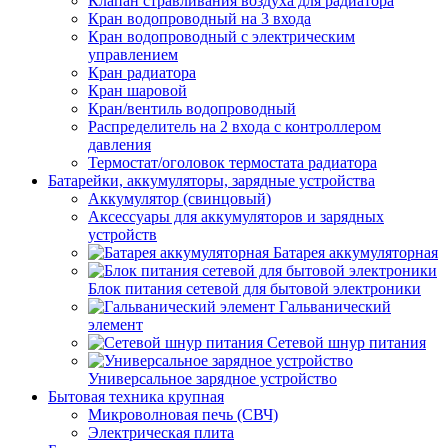
Клапан стравливания воздуха для радиатора
Кран водопроводный на 3 входа
Кран водопроводный с электрическим
управлением
Кран радиатора
Кран шаровой
Кран/вентиль водопроводный
Распределитель на 2 входа с контроллером
давления
Термостат/оголовок термостата радиатора
Батарейки, аккумуляторы, зарядные устройства
Аккумулятор (свинцовый)
Аксессуары для аккумуляторов и зарядных
устройств
Батарея аккумуляторная
Блок питания сетевой для бытовой электроники
Гальванический
элемент
Сетевой шнур питания
Универсальное зарядное устройство
Бытовая техника крупная
Микроволновая печь (СВЧ)
Электрическая плита