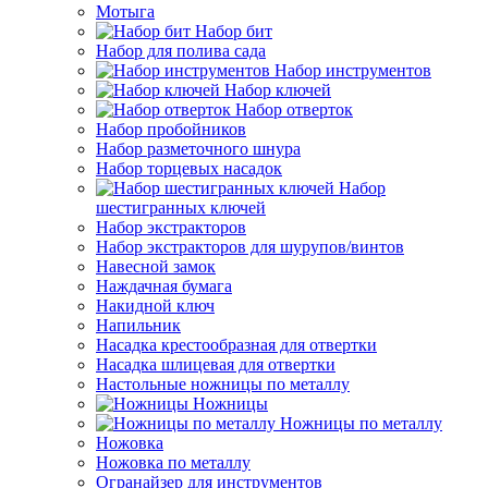
Мотыга
Набор бит
Набор для полива сада
Набор инструментов
Набор ключей
Набор отверток
Набор пробойников
Набор разметочного шнура
Набор торцевых насадок
Набор
шестигранных ключей
Набор экстракторов
Набор экстракторов для шурупов/винтов
Навесной замок
Наждачная бумага
Накидной ключ
Напильник
Насадка крестообразная для отвертки
Насадка шлицевая для отвертки
Настольные ножницы по металлу
Ножницы
Ножницы по металлу
Ножовка
Ножовка по металлу
Огранайзер для инструментов