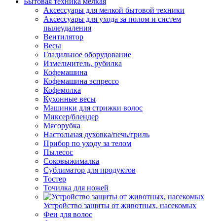
Бытовая техника мелкая
Аксессуары для мелкой бытовой техники
Аксессуары для ухода за полом и систем
пылеудаления
Вентилятор
Весы
Гладильное оборудование
Измельчитель, рубилка
Кофемашина
Кофемашина эспрессо
Кофемолка
Кухонные весы
Машинки для стрижки волос
Миксер/блендер
Мясорубка
Настольная духовка/печь/гриль
Прибор по уходу за телом
Пылесос
Соковыжималка
Сублиматор для продуктов
Тостер
Точилка для ножей
Устройство защиты от животных, насекомых
Фен для волос