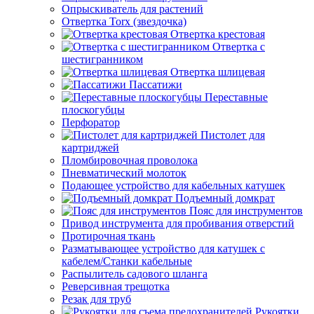
Опрыскиватель для растений
Отвертка Torx (звездочка)
Отвертка крестовая
Отвертка с
шестигранником
Отвертка шлицевая
Пассатижи
Переставные
плоскогубцы
Перфоратор
Пистолет для
картриджей
Пломбировочная проволока
Пневматический молоток
Подающее устройство для кабельных катушек
Подъемный домкрат
Пояс для инструментов
Привод инструмента для пробивания отверстий
Протирочная ткань
Разматывающее устройство для катушек с
кабелем/Станки кабельные
Распылитель садового шланга
Реверсивная трещотка
Резак для труб
Рукоятки