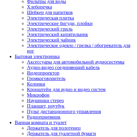
Фильтры для воды
Хлебопечка
Шейкер для напитков
Электрическая плитка
Электрические бигуди, плойки
Электрический гриль
Электрический кипятильник
Электрический чайник
Электрическое одеяло / грелка / обогреватель для
ног
Бытовая электроника
Аксессуары для автомобильной аудиосистемы
Аудио-видео соединяющий кабель
Видеопроектор
Громкоговоритель
Колонки
Кронштейн для аудио и видео систем
Микрофон
Наушники стерео
Планшет, ноутбук
Пульт дистанционного управления
Радиоприемник
Ванная комната и туалет
Держатель для полотенец
Держатель для туалетной бумаги