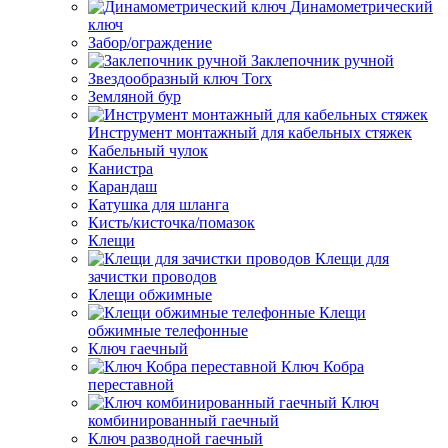
Динамометрический
ключ
Забор/ограждение
Заклепочник ручной
Звездообразный ключ Torx
Земляной бур
Инструмент монтажный для кабельных стяжек
Кабельный чулок
Канистра
Карандаш
Катушка для шланга
Кисть/кисточка/помазок
Клещи
Клещи для
зачистки проводов
Клещи обжимные
Клещи
обжимные телефонные
Ключ гаечный
Ключ Кобра
переставной
Ключ
комбинированный гаечный
Ключ разводной гаечный