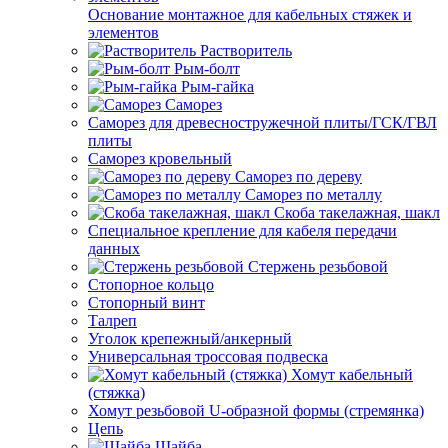
Основание монтажное для кабельных стяжек и
элементов
Растворитель
Рым-болт
Рым-гайка
Саморез
Саморез для древесностружечной плиты/ГСК/ГВЛ
плиты
Саморез кровельный
Саморез по дереву
Саморез по металлу
Скоба такелажная, шакл
Специальное крепление для кабеля передачи
данных
Стержень резьбовой
Стопорное кольцо
Стопорный винт
Талреп
Уголок крепежный/анкерный
Универсальная троссовая подвеска
Хомут кабельный
(стяжка)
Хомут резьбовой U-образной формы (стремянка)
Цепь
Шайба