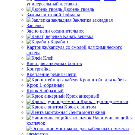
универсальный /вставка
Дюбель-гвоздь
Зажим винтовой Гофмана
Заклепка закладная
Защелка
Звено цепи соединительное
Канат, веревка
Карабин
Картридж/капсула со смолой для химического
анкера
Клей
Клей для анкерных болтов
Контргайка
Крепление ремня / цепи
Кронштейн для кабеля
Крюк L-образный
Крюк S-образный
Крюк анкерный
Крюк грузоподъемный
Крюк с винтом
Лента монтажная
Навинчивающийся
колпачок