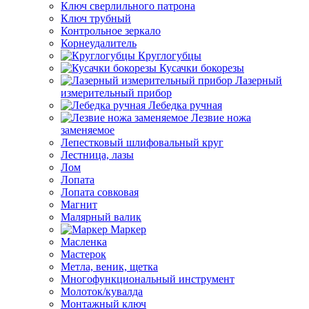
Ключ сверлильного патрона
Ключ трубный
Контрольное зеркало
Корнеудалитель
Круглогубцы
Кусачки бокорезы
Лазерный
измерительный прибор
Лебедка ручная
Лезвие ножа
заменяемое
Лепестковый шлифовальный круг
Лестница, лазы
Лом
Лопата
Лопата совковая
Магнит
Малярный валик
Маркер
Масленка
Мастерок
Метла, веник, щетка
Многофункциональный инструмент
Молоток/кувалда
Монтажный ключ