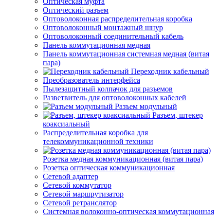
Оптическая муфта
Оптический разъем
Оптоволоконная распределительная коробка
Оптоволоконный монтажный шнур
Оптоволоконный соединительный кабель
Панель коммутационная медная
Панель коммутационная системная медная (витая
пара)
Переходник кабельный
Преобразователь интерфейса
Пылезащитный колпачок для разъемов
Разветвитель для оптоволоконных кабелей
Разъем модульный
Разъем, штекер
коаксиальный
Распределительная коробка для
телекоммуникационной техники
Розетка медная коммуникационная (витая пара)
Розетка оптическая коммуникационная
Сетевой адаптер
Сетевой коммутатор
Сетевой маршрутизатор
Сетевой ретранслятор
Системная волоконно-оптическая коммутационная