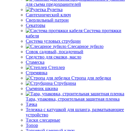
для съема предохранителей
Рулетка
Сантехнический ключ
Сверлильный патрон
Секаторы
Система протяжки
кабеля
Система угловых струбцин
Слесарное зубило
Совок садовый, посадочный
Средство для смазки, масло
Стамеска
Степлер
Стремянка
Стропа для лебедки
Струбцина
Съемник шкива
Тара, упаковка, строительная защитная пленка
Тачка
Тележка с катушкой для шланга, разматывающее
устройство
Тиски слесарные
Топор
Торцевой гаечный ключ