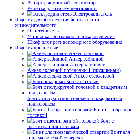
Рециркуляционный вентилятор
Решетка для систем вентиляции
Электродвигатель
Изделия для обеспечения безопасности
жизнедеятельности
Огнетушитель
Установка аэрозольного пожаротушения
Шкаф для противопожарного оборудования
Изделия крепежные
Анкер болтовой
Анкер забивной
Анкер клиновой
Анкер складной потолочный (пружинный)
Анкер стержневой
Болт анкерный
Болт с полукруглой головкой и квадратным
подголовком
Болт с Т-образной
головкой
Болт с
шестигранной головкой
Винт для
пневматической отвертки