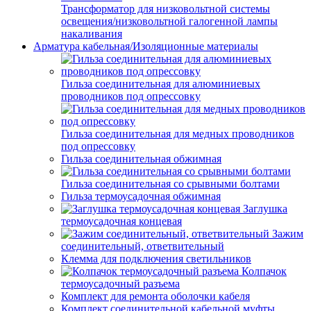
Трансформатор для низковольтной системы
освещения/низковольтной галогенной лампы
накаливания
Арматура кабельная/Изоляционные материалы
Гильза соединительная для алюминиевых
проводников под опрессовку
Гильза соединительная для медных проводников
под опрессовку
Гильза соединительная обжимная
Гильза соединительная со срывными болтами
Гильза термоусадочная обжимная
Заглушка
термоусадочная концевая
Зажим
соединительный, ответвительный
Клемма для подключения светильников
Колпачок
термоусадочный разъема
Комплект для ремонта оболочки кабеля
Комплект соединительной кабельной муфты