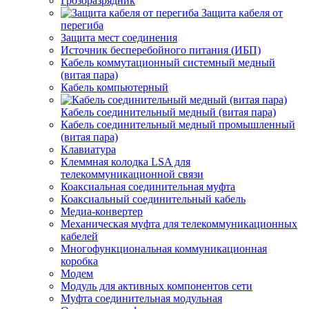
Грозоразрядник
Защита кабеля от
перегиба
Защита мест соединения
Источник бесперебойного питания (ИБП)
Кабель коммутационный системный медный
(витая пара)
Кабель компьютерный
Кабель соединительный медный (витая пара)
Кабель соединительный медный промышленный
(витая пара)
Клавиатура
Клеммная колодка LSA для
телекоммуникационной связи
Коаксиальная соединительная муфта
Коаксиальный соединительный кабель
Медиа-конвертер
Механическая муфта для телекоммуникационных
кабелей
Многофункциональная коммуникационная
коробка
Модем
Модуль для активных компонентов сети
Муфта соединительная модульная