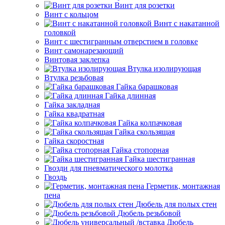
Винт для розетки
Винт с кольцом
Винт с накатанной
головкой
Винт с шестигранным отверстием в головке
Винт самонарезающий
Винтовая заклепка
Втулка изолирующая
Втулка резьбовая
Гайка барашковая
Гайка длинная
Гайка закладная
Гайка квадратная
Гайка колпачковая
Гайка скользящая
Гайка скоростная
Гайка стопорная
Гайка шестигранная
Гвозди для пневматического молотка
Гвоздь
Герметик, монтажная
пена
Дюбель для полых стен
Дюбель резьбовой
Дюбель