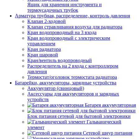
Ящик для хранения инструмента и
термоусадочных трубок
Арматура трубная, распределение, контроль давления
Клапан 2-ходовой
Клапан стравливания воздуха для радиатора
Кран водопроводный на 3 входа
Кран водопроводный с электрическим
управлением
Кран радиатора
Кран шаровой
Кран/вентиль водопроводный
Распределитель на 2 входа с контроллером
давления
Термостат/оголовок термостата радиатора
Батарейки, аккумуляторы, зарядные устройства
Аккумулятор (свинцовый)
Аксессуары для аккумуляторов и зарядных
устройств
Батарея аккумуляторная
Блок питания сетевой для бытовой электроники
Гальванический
элемент
Сетевой шнур питания