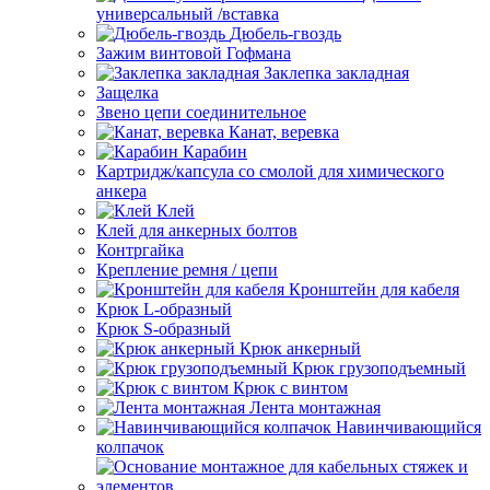
универсальный /вставка
Дюбель-гвоздь
Зажим винтовой Гофмана
Заклепка закладная
Защелка
Звено цепи соединительное
Канат, веревка
Карабин
Картридж/капсула со смолой для химического
анкера
Клей
Клей для анкерных болтов
Контргайка
Крепление ремня / цепи
Кронштейн для кабеля
Крюк L-образный
Крюк S-образный
Крюк анкерный
Крюк грузоподъемный
Крюк с винтом
Лента монтажная
Навинчивающийся
колпачок