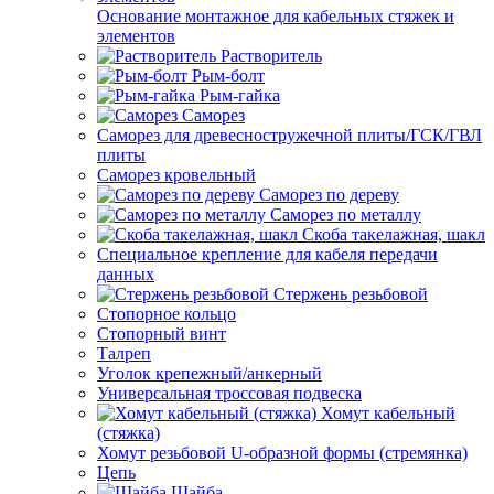
Основание монтажное для кабельных стяжек и
элементов
Растворитель
Рым-болт
Рым-гайка
Саморез
Саморез для древесностружечной плиты/ГСК/ГВЛ
плиты
Саморез кровельный
Саморез по дереву
Саморез по металлу
Скоба такелажная, шакл
Специальное крепление для кабеля передачи
данных
Стержень резьбовой
Стопорное кольцо
Стопорный винт
Талреп
Уголок крепежный/анкерный
Универсальная троссовая подвеска
Хомут кабельный
(стяжка)
Хомут резьбовой U-образной формы (стремянка)
Цепь
Шайба