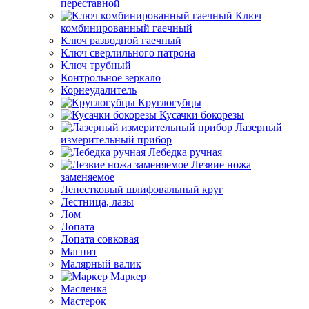
переставной
Ключ
комбинированный гаечный
Ключ разводной гаечный
Ключ сверлильного патрона
Ключ трубный
Контрольное зеркало
Корнеудалитель
Круглогубцы
Кусачки бокорезы
Лазерный
измерительный прибор
Лебедка ручная
Лезвие ножа
заменяемое
Лепестковый шлифовальный круг
Лестница, лазы
Лом
Лопата
Лопата совковая
Магнит
Малярный валик
Маркер
Масленка
Мастерок