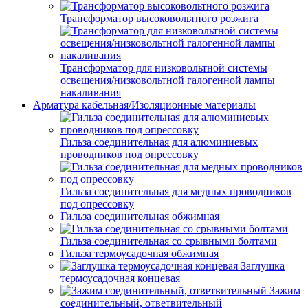
Трансформатор высоковольтного розжига
Трансформатор для низковольтной системы
освещения/низковольтной галогенной лампы
накаливания
Арматура кабельная/Изоляционные материалы
Гильза соединительная для алюминиевых
проводников под опрессовку
Гильза соединительная для медных проводников
под опрессовку
Гильза соединительная обжимная
Гильза соединительная со срывными болтами
Гильза термоусадочная обжимная
Заглушка
термоусадочная концевая
Зажим
соединительный, ответвительный