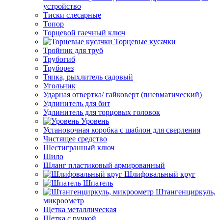
устройство
Тиски слесарные
Топор
Торцевой гаечный ключ
Торцевые кусачки
Тройник для труб
Трубогиб
Труборез
Тяпка, рыхлитель садовый
Угольник
Ударная отвертка/ гайковерт (пневматический)
Удлинитель для бит
Удлинитель для торцовых головок
Уровень
Установочная коробка с шаблон для сверления
Чистящее средство
Шестигранный ключ
Шило
Шланг пластиковый армированный
Шлифовальный круг
Шпатель
Штангенциркуль,
микроометр
Щетка металлическая
Щетка с ручкой