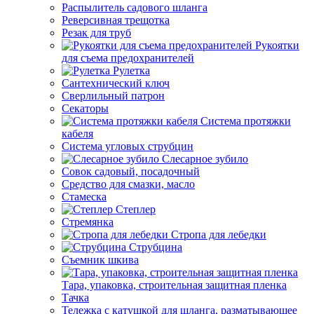
Распылитель садового шланга
Реверсивная трещотка
Резак для труб
Рукоятки
для съема предохранителей
Рулетка
Сантехнический ключ
Сверлильный патрон
Секаторы
Система протяжки
кабеля
Система угловых струбцин
Слесарное зубило
Совок садовый, посадочный
Средство для смазки, масло
Стамеска
Степлер
Стремянка
Стропа для лебедки
Струбцина
Съемник шкива
Тара, упаковка, строительная защитная пленка
Тачка
Тележка с катушкой для шланга, разматывающее