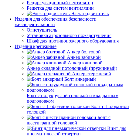
Рециркуляционный вентилятор
Решетка для систем вентиляции
Электродвигатель
Изделия для обеспечения безопасности
жизнедеятельности
Огнетушитель
Установка аэрозольного пожаротушения
Шкаф для противопожарного оборудования
Изделия крепежные
Анкер болтовой
Анкер забивной
Анкер клиновой
Анкер складной потолочный (пружинный)
Анкер стержневой
Болт анкерный
Болт с полукруглой головкой и квадратным
подголовком
Болт с Т-образной
головкой
Болт с
шестигранной головкой
Винт для
пневматической отвертки