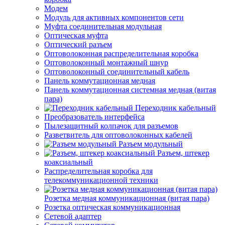
Модем
Модуль для активных компонентов сети
Муфта соединительная модульная
Оптическая муфта
Оптический разъем
Оптоволоконная распределительная коробка
Оптоволоконный монтажный шнур
Оптоволоконный соединительный кабель
Панель коммутационная медная
Панель коммутационная системная медная (витая
пара)
Переходник кабельный
Преобразователь интерфейса
Пылезащитный колпачок для разъемов
Разветвитель для оптоволоконных кабелей
Разъем модульный
Разъем, штекер
коаксиальный
Распределительная коробка для
телекоммуникационной техники
Розетка медная коммуникационная (витая пара)
Розетка оптическая коммуникационная
Сетевой адаптер