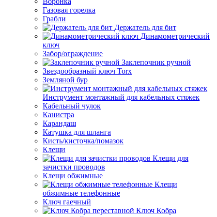
Воронка
Газовая горелка
Грабли
Держатель для бит
Динамометрический
ключ
Забор/ограждение
Заклепочник ручной
Звездообразный ключ Torx
Земляной бур
Инструмент монтажный для кабельных стяжек
Кабельный чулок
Канистра
Карандаш
Катушка для шланга
Кисть/кисточка/помазок
Клещи
Клещи для
зачистки проводов
Клещи обжимные
Клещи
обжимные телефонные
Ключ гаечный
Ключ Кобра