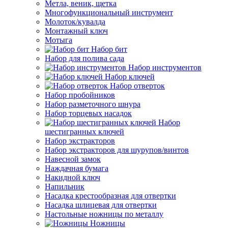
Метла, веник, щетка
Многофункциональный инструмент
Молоток/кувалда
Монтажный ключ
Мотыга
Набор бит
Набор для полива сада
Набор инструментов
Набор ключей
Набор отверток
Набор пробойников
Набор разметочного шнура
Набор торцевых насадок
Набор
шестигранных ключей
Набор экстракторов
Набор экстракторов для шурупов/винтов
Навесной замок
Наждачная бумага
Накидной ключ
Напильник
Насадка крестообразная для отвертки
Насадка шлицевая для отвертки
Настольные ножницы по металлу
Ножницы