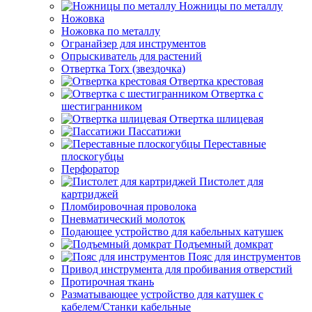
Ножницы по металлу
Ножовка
Ножовка по металлу
Огранайзер для инструментов
Опрыскиватель для растений
Отвертка Torx (звездочка)
Отвертка крестовая
Отвертка с
шестигранником
Отвертка шлицевая
Пассатижи
Переставные
плоскогубцы
Перфоратор
Пистолет для
картриджей
Пломбировочная проволока
Пневматический молоток
Подающее устройство для кабельных катушек
Подъемный домкрат
Пояс для инструментов
Привод инструмента для пробивания отверстий
Протирочная ткань
Разматывающее устройство для катушек с
кабелем/Станки кабельные