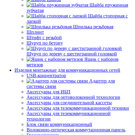
Шайба пружинная
зубчатая
Шайба стопорная с
лапкой
Шпилька резьбовая
Шплинт
Штифт с резьбой
Шуруп по бетону
Шуруп по дереву с шестигранной головкой
Ящик с набором
метизов
Изделия монтажные для коммуникационных сетей
USB-концентратор
Адаптер для
системы связи
Аксессуары для ИБП
Аксессуары для оптоволоконной технологии
Аксессуары для соединительной кассеты
Аксессуары для телекоммуникационной техники
Аксессуары для телекоммуникационной
технологии
Блок связи коммуникационный
Волоконно-оптическая коммутационная панель