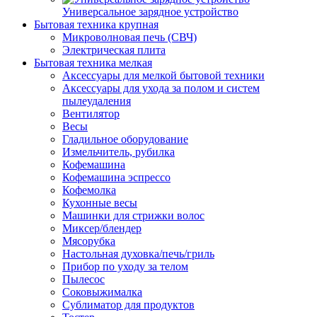
Универсальное зарядное устройство
Бытовая техника крупная
Микроволновая печь (СВЧ)
Электрическая плита
Бытовая техника мелкая
Аксессуары для мелкой бытовой техники
Аксессуары для ухода за полом и систем
пылеудаления
Вентилятор
Весы
Гладильное оборудование
Измельчитель, рубилка
Кофемашина
Кофемашина эспрессо
Кофемолка
Кухонные весы
Машинки для стрижки волос
Миксер/блендер
Мясорубка
Настольная духовка/печь/гриль
Прибор по уходу за телом
Пылесос
Соковыжималка
Сублиматор для продуктов