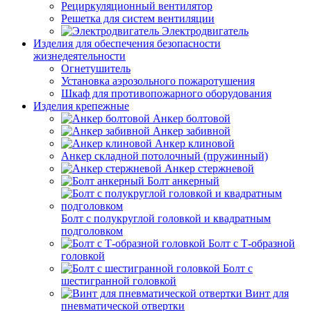
Рециркуляционный вентилятор
Решетка для систем вентиляции
Электродвигатель
Изделия для обеспечения безопасности
жизнедеятельности
Огнетушитель
Установка аэрозольного пожаротушения
Шкаф для противопожарного оборудования
Изделия крепежные
Анкер болтовой
Анкер забивной
Анкер клиновой
Анкер складной потолочный (пружинный)
Анкер стержневой
Болт анкерный
Болт с полукруглой головкой и квадратным
подголовком
Болт с Т-образной
головкой
Болт с
шестигранной головкой
Винт для
пневматической отвертки