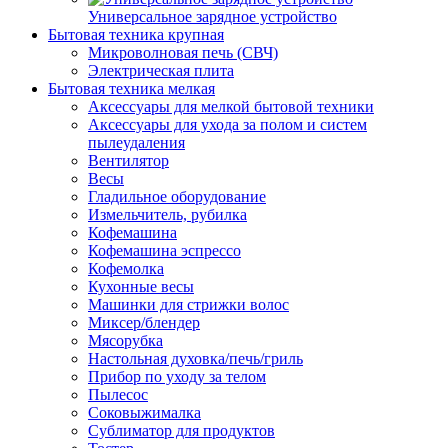
Универсальное зарядное устройство
Бытовая техника крупная
Микроволновая печь (СВЧ)
Электрическая плита
Бытовая техника мелкая
Аксессуары для мелкой бытовой техники
Аксессуары для ухода за полом и систем
пылеудаления
Вентилятор
Весы
Гладильное оборудование
Измельчитель, рубилка
Кофемашина
Кофемашина эспрессо
Кофемолка
Кухонные весы
Машинки для стрижки волос
Миксер/блендер
Мясорубка
Настольная духовка/печь/гриль
Прибор по уходу за телом
Пылесос
Соковыжималка
Сублиматор для продуктов