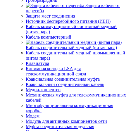
Грозоразрядник
Защита кабеля от
перегиба
Защита мест соединения
Источник бесперебойного питания (ИБП)
Кабель коммутационный системный медный
(витая пара)
Кабель компьютерный
Кабель соединительный медный (витая пара)
Кабель соединительный медный промышленный
(витая пара)
Клавиатура
Клеммная колодка LSA для
телекоммуникационной связи
Коаксиальная соединительная муфта
Коаксиальный соединительный кабель
Медиа-конвертер
Механическая муфта для телекоммуникационных
кабелей
Многофункциональная коммуникационная
коробка
Модем
Модуль для активных компонентов сети
Муфта соединительная модульная