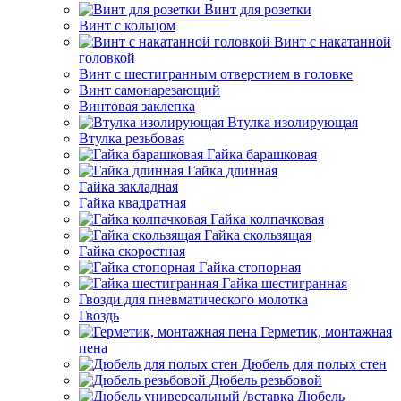
Винт для розетки
Винт с кольцом
Винт с накатанной
головкой
Винт с шестигранным отверстием в головке
Винт самонарезающий
Винтовая заклепка
Втулка изолирующая
Втулка резьбовая
Гайка барашковая
Гайка длинная
Гайка закладная
Гайка квадратная
Гайка колпачковая
Гайка скользящая
Гайка скоростная
Гайка стопорная
Гайка шестигранная
Гвозди для пневматического молотка
Гвоздь
Герметик, монтажная
пена
Дюбель для полых стен
Дюбель резьбовой
Дюбель