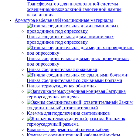
Трансформатор для низковольтной системы
освещения/низковольтной галогенной лампы
накаливания
Арматура кабельная/Изоляционные материалы
Гильза соединительная для алюминиевых
проводников под опрессовку
Гильза соединительная для медных проводников
под опрессовку
Гильза соединительная обжимная
Гильза соединительная со срывными болтами
Гильза термоусадочная обжимная
Заглушка
термоусадочная концевая
Зажим
соединительный, ответвительный
Клемма для подключения светильников
Колпачок
термоусадочный разъема
Комплект для ремонта оболочки кабеля
Комплект соединительной кабельной муфты