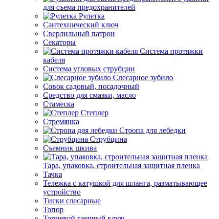
для съема предохранителей
Рулетка
Сантехнический ключ
Сверлильный патрон
Секаторы
Система протяжки
кабеля
Система угловых струбцин
Слесарное зубило
Совок садовый, посадочный
Средство для смазки, масло
Стамеска
Степлер
Стремянка
Стропа для лебедки
Струбцина
Съемник шкива
Тара, упаковка, строительная защитная пленка
Тачка
Тележка с катушкой для шланга, разматывающее
устройство
Тиски слесарные
Топор
Торцевой гаечный ключ