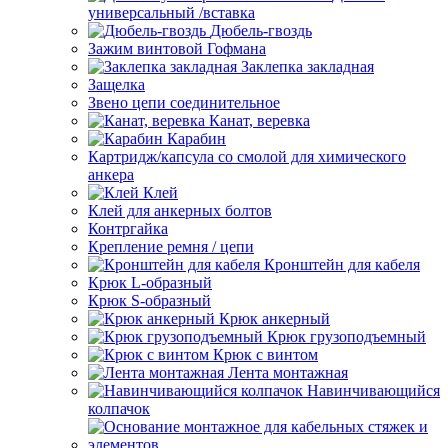
универсальный /вставка
Дюбель-гвоздь
Зажим винтовой Гофмана
Заклепка закладная
Защелка
Звено цепи соединительное
Канат, веревка
Карабин
Картридж/капсула со смолой для химического
анкера
Клей
Клей для анкерных болтов
Контргайка
Крепление ремня / цепи
Кронштейн для кабеля
Крюк L-образный
Крюк S-образный
Крюк анкерный
Крюк грузоподъемный
Крюк с винтом
Лента монтажная
Навинчивающийся
колпачок