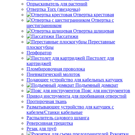
Опрыскиватель для растений
Отвертка Torx (звездочка)
Отвертка крестовая
Отвертка с
шестигранником
Отвертка шлицевая
Пассатижи
Переставные
плоскогубцы
Перфоратор
Пистолет для
картриджей
Пломбировочная проволока
Пневматический молоток
Подающее устройство для кабельных катушек
Подъемный домкрат
Пояс для инструментов
Привод инструмента для пробивания отверстий
Протирочная ткань
Разматывающее устройство для катушек с
кабелем/Станки кабельные
Распылитель садового шланга
Реверсивная трещотка
Резак для труб
Рукоятки