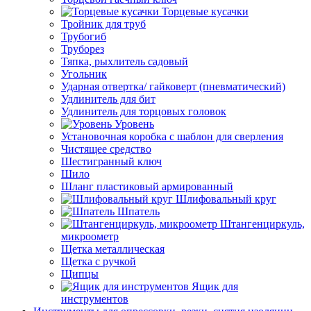
Торцевые кусачки
Тройник для труб
Трубогиб
Труборез
Тяпка, рыхлитель садовый
Угольник
Ударная отвертка/ гайковерт (пневматический)
Удлинитель для бит
Удлинитель для торцовых головок
Уровень
Установочная коробка с шаблон для сверления
Чистящее средство
Шестигранный ключ
Шило
Шланг пластиковый армированный
Шлифовальный круг
Шпатель
Штангенциркуль,
микроометр
Щетка металлическая
Щетка с ручкой
Щипцы
Ящик для
инструментов