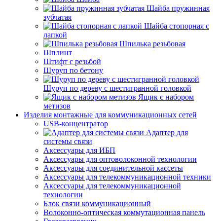
Шайба пружинная
зубчатая
Шайба стопорная с
лапкой
Шпилька резьбовая
Шплинт
Штифт с резьбой
Шуруп по бетону
Шуруп по дереву с шестигранной головкой
Ящик с набором
метизов
Изделия монтажные для коммуникационных сетей
USB-концентратор
Адаптер для
системы связи
Аксессуары для ИБП
Аксессуары для оптоволоконной технологии
Аксессуары для соединительной кассеты
Аксессуары для телекоммуникационной техники
Аксессуары для телекоммуникационной
технологии
Блок связи коммуникационный
Волоконно-оптическая коммутационная панель