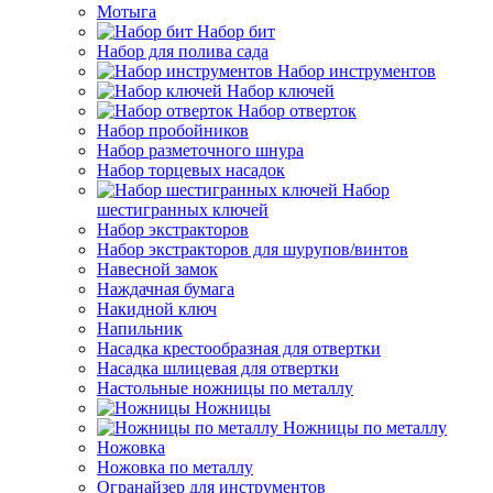
Мотыга
Набор бит
Набор для полива сада
Набор инструментов
Набор ключей
Набор отверток
Набор пробойников
Набор разметочного шнура
Набор торцевых насадок
Набор
шестигранных ключей
Набор экстракторов
Набор экстракторов для шурупов/винтов
Навесной замок
Наждачная бумага
Накидной ключ
Напильник
Насадка крестообразная для отвертки
Насадка шлицевая для отвертки
Настольные ножницы по металлу
Ножницы
Ножницы по металлу
Ножовка
Ножовка по металлу
Огранайзер для инструментов