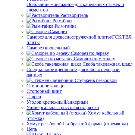
Основание монтажное для кабельных стяжек и
элементов
Растворитель
Рым-болт
Рым-гайка
Саморез
Саморез для древесностружечной плиты/ГСК/ГВЛ
плиты
Саморез кровельный
Саморез по дереву
Саморез по металлу
Скоба такелажная, шакл
Специальное крепление для кабеля передачи
данных
Стержень резьбовой
Стопорное кольцо
Стопорный винт
Талреп
Уголок крепежный/анкерный
Универсальная троссовая подвеска
Хомут кабельный
(стяжка)
Хомут резьбовой U-образной формы (стремянка)
Цепь
Шайба