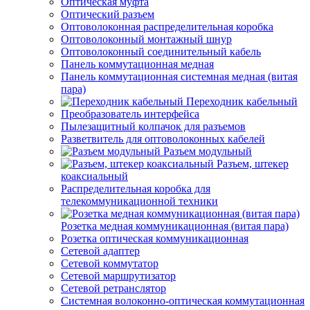
Оптическая муфта
Оптический разъем
Оптоволоконная распределительная коробка
Оптоволоконный монтажный шнур
Оптоволоконный соединительный кабель
Панель коммутационная медная
Панель коммутационная системная медная (витая
пара)
Переходник кабельный
Преобразователь интерфейса
Пылезащитный колпачок для разъемов
Разветвитель для оптоволоконных кабелей
Разъем модульный
Разъем, штекер
коаксиальный
Распределительная коробка для
телекоммуникационной техники
Розетка медная коммуникационная (витая пара)
Розетка оптическая коммуникационная
Сетевой адаптер
Сетевой коммутатор
Сетевой маршрутизатор
Сетевой ретранслятор
Системная волоконно-оптическая коммутационная