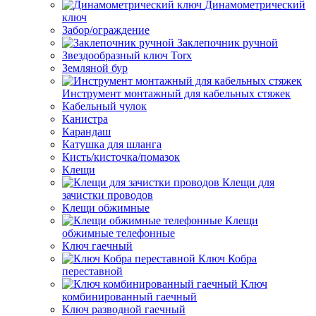
Динамометрический
ключ
Забор/ограждение
Заклепочник ручной
Звездообразный ключ Torx
Земляной бур
Инструмент монтажный для кабельных стяжек
Кабельный чулок
Канистра
Карандаш
Катушка для шланга
Кисть/кисточка/помазок
Клещи
Клещи для
зачистки проводов
Клещи обжимные
Клещи
обжимные телефонные
Ключ гаечный
Ключ Кобра
переставной
Ключ
комбинированный гаечный
Ключ разводной гаечный