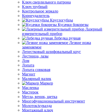
Ключ сверлильного патрона
Ключ трубный
Контрольное зеркало
Корнеудалитель
Круглогубцы
Кусачки бокорезы
Лазерный
измерительный прибор
Лебедка ручная
Лезвие ножа
заменяемое
Лепестковый шлифовальный круг
Лестница, лазы
Лом
Лопата
Лопата совковая
Магнит
Малярный валик
Маркер
Масленка
Мастерок
Метла, веник, щетка
Многофункциональный инструмент
Молоток/кувалда
Монтажный ключ