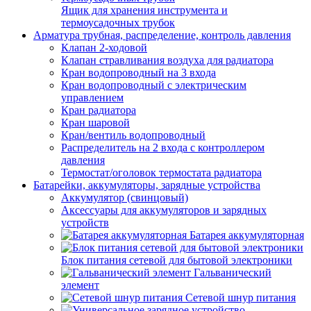
Ящик для хранения инструмента и
термоусадочных трубок
Арматура трубная, распределение, контроль давления
Клапан 2-ходовой
Клапан стравливания воздуха для радиатора
Кран водопроводный на 3 входа
Кран водопроводный с электрическим
управлением
Кран радиатора
Кран шаровой
Кран/вентиль водопроводный
Распределитель на 2 входа с контроллером
давления
Термостат/оголовок термостата радиатора
Батарейки, аккумуляторы, зарядные устройства
Аккумулятор (свинцовый)
Аксессуары для аккумуляторов и зарядных
устройств
Батарея аккумуляторная
Блок питания сетевой для бытовой электроники
Гальванический
элемент
Сетевой шнур питания