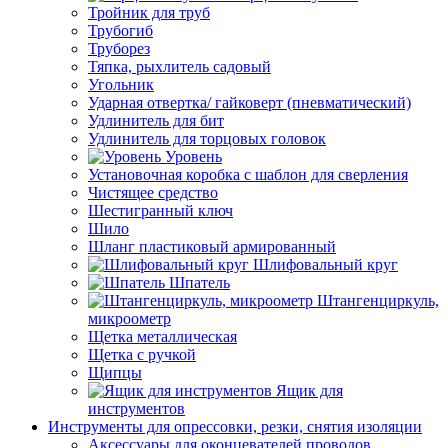
Тройник для труб
Трубогиб
Труборез
Тяпка, рыхлитель садовый
Угольник
Ударная отвертка/ гайковерт (пневматический)
Удлинитель для бит
Удлинитель для торцовых головок
Уровень
Установочная коробка с шаблон для сверления
Чистящее средство
Шестигранный ключ
Шило
Шланг пластиковый армированный
Шлифовальный круг
Шпатель
Штангенциркуль,
микроометр
Щетка металлическая
Щетка с ручкой
Щипцы
Ящик для
инструментов
Инструменты для опрессовки, резки, снятия изоляции
Аксессуары для оконцевателей проводов