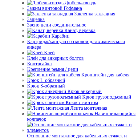
Дюбель-гвоздь
Зажим винтовой Гофмана
Заклепка закладная
Защелка
Звено цепи соединительное
Канат, веревка
Карабин
Картридж/капсула со смолой для химического
анкера
Клей
Клей для анкерных болтов
Контргайка
Крепление ремня / цепи
Кронштейн для кабеля
Крюк L-образный
Крюк S-образный
Крюк анкерный
Крюк грузоподъемный
Крюк с винтом
Лента монтажная
Навинчивающийся
колпачок
Основание монтажное для кабельных стяжек и