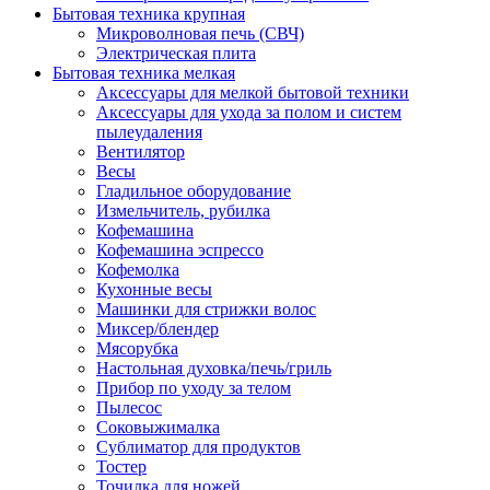
Бытовая техника крупная
Микроволновая печь (СВЧ)
Электрическая плита
Бытовая техника мелкая
Аксессуары для мелкой бытовой техники
Аксессуары для ухода за полом и систем
пылеудаления
Вентилятор
Весы
Гладильное оборудование
Измельчитель, рубилка
Кофемашина
Кофемашина эспрессо
Кофемолка
Кухонные весы
Машинки для стрижки волос
Миксер/блендер
Мясорубка
Настольная духовка/печь/гриль
Прибор по уходу за телом
Пылесос
Соковыжималка
Сублиматор для продуктов
Тостер
Точилка для ножей