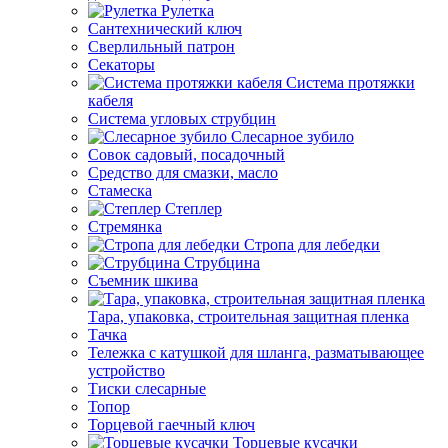
Рулетка
Сантехнический ключ
Сверлильный патрон
Секаторы
Система протяжки
кабеля
Система угловых струбцин
Слесарное зубило
Совок садовый, посадочный
Средство для смазки, масло
Стамеска
Степлер
Стремянка
Стропа для лебедки
Струбцина
Съемник шкива
Тара, упаковка, строительная защитная пленка
Тачка
Тележка с катушкой для шланга, разматывающее
устройство
Тиски слесарные
Топор
Торцевой гаечный ключ
Торцевые кусачки