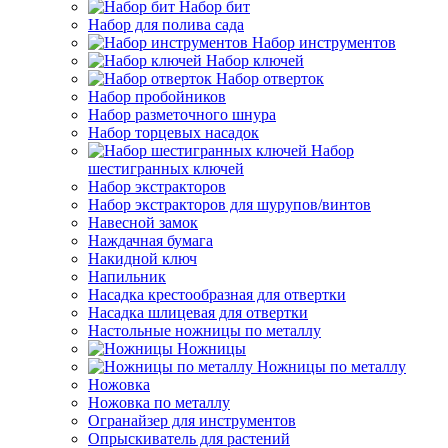
Набор бит
Набор для полива сада
Набор инструментов
Набор ключей
Набор отверток
Набор пробойников
Набор разметочного шнура
Набор торцевых насадок
Набор
шестигранных ключей
Набор экстракторов
Набор экстракторов для шурупов/винтов
Навесной замок
Наждачная бумага
Накидной ключ
Напильник
Насадка крестообразная для отвертки
Насадка шлицевая для отвертки
Настольные ножницы по металлу
Ножницы
Ножницы по металлу
Ножовка
Ножовка по металлу
Огранайзер для инструментов
Опрыскиватель для растений