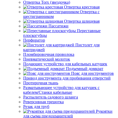
Отвертка Torx (звездочка)
Отвертка крестовая
Отвертка с
шестигранником
Отвертка шлицевая
Пассатижи
Переставные
плоскогубцы
Перфоратор
Пистолет для
картриджей
Пломбировочная проволока
Пневматический молоток
Подающее устройство для кабельных катушек
Подъемный домкрат
Пояс для инструментов
Привод инструмента для пробивания отверстий
Протирочная ткань
Разматывающее устройство для катушек с
кабелем/Станки кабельные
Распылитель садового шланга
Реверсивная трещотка
Резак для труб
Рукоятки
для съема предохранителей