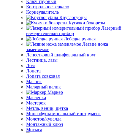
Ключ трубный
Контрольное зеркало
Корнеудалитель
Круглогубцы
Кусачки бокорезы
Лазерный
измерительный прибор
Лебедка ручная
Лезвие ножа
заменяемое
Лепестковый шлифовальный круг
Лестница, лазы
Лом
Лопата
Лопата совковая
Магнит
Малярный валик
Маркер
Масленка
Мастерок
Метла, веник, щетка
Многофункциональный инструмент
Молоток/кувалда
Монтажный ключ
Мотыга