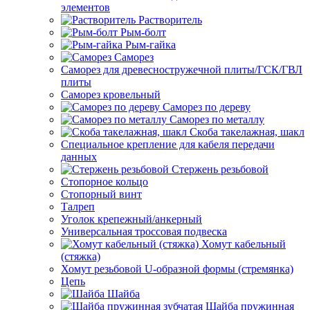
элементов
Растворитель
Рым-болт
Рым-гайка
Саморез
Саморез для древесностружечной плиты/ГСК/ГВЛ
плиты
Саморез кровельный
Саморез по дереву
Саморез по металлу
Скоба такелажная, шакл
Специальное крепление для кабеля передачи
данных
Стержень резьбовой
Стопорное кольцо
Стопорный винт
Талреп
Уголок крепежный/анкерный
Универсальная троссовая подвеска
Хомут кабельный
(стяжка)
Хомут резьбовой U-образной формы (стремянка)
Цепь
Шайба
Шайба пружинная