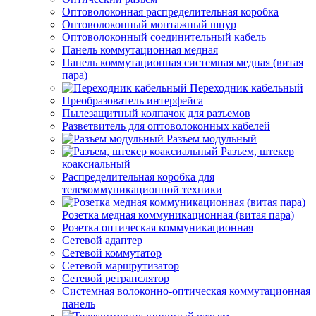
Оптоволоконная распределительная коробка
Оптоволоконный монтажный шнур
Оптоволоконный соединительный кабель
Панель коммутационная медная
Панель коммутационная системная медная (витая
пара)
Переходник кабельный
Преобразователь интерфейса
Пылезащитный колпачок для разъемов
Разветвитель для оптоволоконных кабелей
Разъем модульный
Разъем, штекер
коаксиальный
Распределительная коробка для
телекоммуникационной техники
Розетка медная коммуникационная (витая пара)
Розетка оптическая коммуникационная
Сетевой адаптер
Сетевой коммутатор
Сетевой маршрутизатор
Сетевой ретранслятор
Системная волоконно-оптическая коммутационная
панель