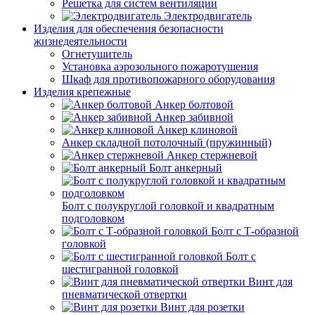
Решетка для систем вентиляции
Электродвигатель
Изделия для обеспечения безопасности
жизнедеятельности
Огнетушитель
Установка аэрозольного пожаротушения
Шкаф для противопожарного оборудования
Изделия крепежные
Анкер болтовой
Анкер забивной
Анкер клиновой
Анкер складной потолочный (пружинный)
Анкер стержневой
Болт анкерный
Болт с полукруглой головкой и квадратным
подголовком
Болт с Т-образной
головкой
Болт с
шестигранной головкой
Винт для
пневматической отвертки
Винт для розетки