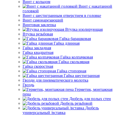
Винт с кольцом
Винт с накатанной
головкой
Винт с шестигранным отверстием в головке
Винт самонарезающий
Винтовая заклепка
Втулка изолирующая
Втулка резьбовая
Гайка барашковая
Гайка длинная
Гайка закладная
Гайка квадратная
Гайка колпачковая
Гайка скользящая
Гайка скоростная
Гайка стопорная
Гайка шестигранная
Гвозди для пневматического молотка
Гвоздь
Герметик, монтажная
пена
Дюбель для полых стен
Дюбель резьбовой
Дюбель
универсальный /вставка