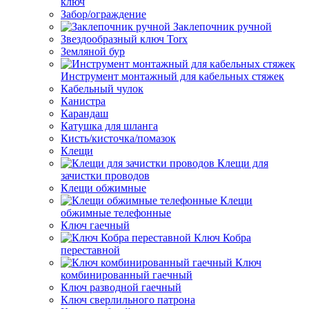
ключ
Забор/ограждение
Заклепочник ручной
Звездообразный ключ Torx
Земляной бур
Инструмент монтажный для кабельных стяжек
Кабельный чулок
Канистра
Карандаш
Катушка для шланга
Кисть/кисточка/помазок
Клещи
Клещи для
зачистки проводов
Клещи обжимные
Клещи
обжимные телефонные
Ключ гаечный
Ключ Кобра
переставной
Ключ
комбинированный гаечный
Ключ разводной гаечный
Ключ сверлильного патрона