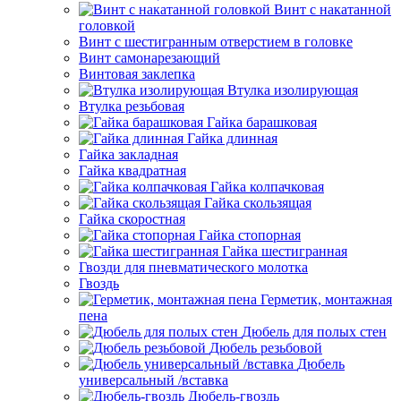
Винт с накатанной
головкой
Винт с шестигранным отверстием в головке
Винт самонарезающий
Винтовая заклепка
Втулка изолирующая
Втулка резьбовая
Гайка барашковая
Гайка длинная
Гайка закладная
Гайка квадратная
Гайка колпачковая
Гайка скользящая
Гайка скоростная
Гайка стопорная
Гайка шестигранная
Гвозди для пневматического молотка
Гвоздь
Герметик, монтажная
пена
Дюбель для полых стен
Дюбель резьбовой
Дюбель
универсальный /вставка
Дюбель-гвоздь