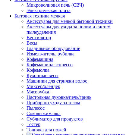
Микроволновая печь (СВЧ)
Электрическая плита
Бытовая техника мелкая
Аксессуары для мелкой бытовой техники
Аксессуары для ухода за полом и систем
пылеудаления
Вентилятор
Весы
Гладильное оборудование
Измельчитель, рубилка
Кофемашина
Кофемашина эспрессо
Кофемолка
Кухонные весы
Машинки для стрижки волос
Миксер/блендер
Мясорубка
Настольная духовка/печь/гриль
Прибор по уходу за телом
Пылесос
Соковыжималка
Сублиматор для продуктов
Тостер
Точилка для ножей