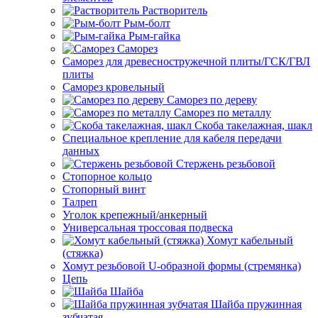
Растворитель
Рым-болт
Рым-гайка
Саморез
Саморез для древесностружечной плиты/ГСК/ГВЛ
плиты
Саморез кровельный
Саморез по дереву
Саморез по металлу
Скоба такелажная, шакл
Специальное крепление для кабеля передачи
данных
Стержень резьбовой
Стопорное кольцо
Стопорный винт
Талреп
Уголок крепежный/анкерный
Универсальная троссовая подвеска
Хомут кабельный
(стяжка)
Хомут резьбовой U-образной формы (стремянка)
Цепь
Шайба
Шайба пружинная
зубчатая