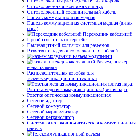
Оптоволоконная распределительная коробка
Оптоволоконный монтажный шнур
Оптоволоконный соединительный кабель
Панель коммутационная медная
Панель коммутационная системная медная (витая
пара)
Переходник кабельный
Преобразователь интерфейса
Пылезащитный колпачок для разъемов
Разветвитель для оптоволоконных кабелей
Разъем модульный
Разъем, штекер
коаксиальный
Распределительная коробка для
телекоммуникационной техники
Розетка медная коммуникационная (витая пара)
Розетка оптическая коммуникационная
Сетевой адаптер
Сетевой коммутатор
Сетевой маршрутизатор
Сетевой ретранслятор
Системная волоконно-оптическая коммутационная
панель