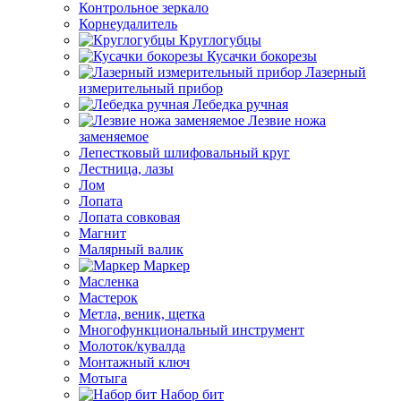
Контрольное зеркало
Корнеудалитель
Круглогубцы
Кусачки бокорезы
Лазерный
измерительный прибор
Лебедка ручная
Лезвие ножа
заменяемое
Лепестковый шлифовальный круг
Лестница, лазы
Лом
Лопата
Лопата совковая
Магнит
Малярный валик
Маркер
Масленка
Мастерок
Метла, веник, щетка
Многофункциональный инструмент
Молоток/кувалда
Монтажный ключ
Мотыга
Набор бит