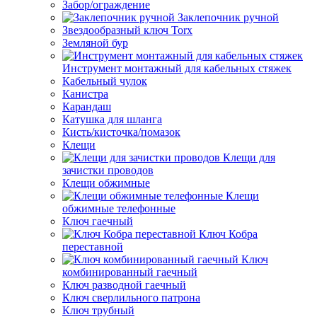
Забор/ограждение
Заклепочник ручной
Звездообразный ключ Torx
Земляной бур
Инструмент монтажный для кабельных стяжек
Кабельный чулок
Канистра
Карандаш
Катушка для шланга
Кисть/кисточка/помазок
Клещи
Клещи для
зачистки проводов
Клещи обжимные
Клещи
обжимные телефонные
Ключ гаечный
Ключ Кобра
переставной
Ключ
комбинированный гаечный
Ключ разводной гаечный
Ключ сверлильного патрона
Ключ трубный