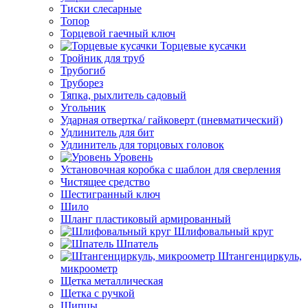
Тиски слесарные
Топор
Торцевой гаечный ключ
Торцевые кусачки
Тройник для труб
Трубогиб
Труборез
Тяпка, рыхлитель садовый
Угольник
Ударная отвертка/ гайковерт (пневматический)
Удлинитель для бит
Удлинитель для торцовых головок
Уровень
Установочная коробка с шаблон для сверления
Чистящее средство
Шестигранный ключ
Шило
Шланг пластиковый армированный
Шлифовальный круг
Шпатель
Штангенциркуль,
микроометр
Щетка металлическая
Щетка с ручкой
Щипцы