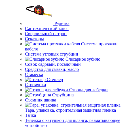
Рулетка
Сантехнический ключ
Сверлильный патрон
Секаторы
Система протяжки
кабеля
Система угловых струбцин
Слесарное зубило
Совок садовый, посадочный
Средство для смазки, масло
Стамеска
Степлер
Стремянка
Стропа для лебедки
Струбцина
Съемник шкива
Тара, упаковка, строительная защитная пленка
Тачка
Тележка с катушкой для шланга, разматывающее
устройство