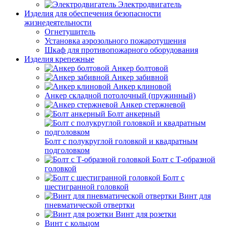
Электродвигатель
Изделия для обеспечения безопасности
жизнедеятельности
Огнетушитель
Установка аэрозольного пожаротушения
Шкаф для противопожарного оборудования
Изделия крепежные
Анкер болтовой
Анкер забивной
Анкер клиновой
Анкер складной потолочный (пружинный)
Анкер стержневой
Болт анкерный
Болт с полукруглой головкой и квадратным
подголовком
Болт с Т-образной
головкой
Болт с
шестигранной головкой
Винт для
пневматической отвертки
Винт для розетки
Винт с кольцом