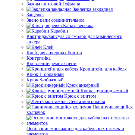
Зажим винтовой Гофмана
Заклепка закладная
Защелка
Звено цепи соединительное
Канат, веревка
Карабин
Картридж/капсула со смолой для химического
анкера
Клей
Клей для анкерных болтов
Контргайка
Крепление ремня / цепи
Кронштейн для кабеля
Крюк L-образный
Крюк S-образный
Крюк анкерный
Крюк грузоподъемный
Крюк с винтом
Лента монтажная
Навинчивающийся
колпачок
Основание монтажное для кабельных стяжек и
элементов