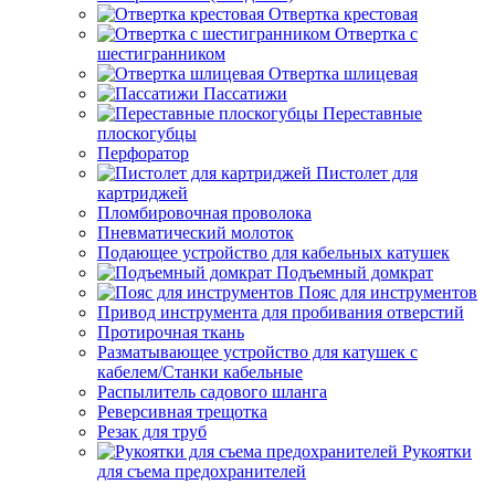
Отвертка крестовая
Отвертка с
шестигранником
Отвертка шлицевая
Пассатижи
Переставные
плоскогубцы
Перфоратор
Пистолет для
картриджей
Пломбировочная проволока
Пневматический молоток
Подающее устройство для кабельных катушек
Подъемный домкрат
Пояс для инструментов
Привод инструмента для пробивания отверстий
Протирочная ткань
Разматывающее устройство для катушек с
кабелем/Станки кабельные
Распылитель садового шланга
Реверсивная трещотка
Резак для труб
Рукоятки
для съема предохранителей