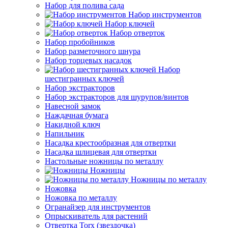
Набор для полива сада
Набор инструментов
Набор ключей
Набор отверток
Набор пробойников
Набор разметочного шнура
Набор торцевых насадок
Набор
шестигранных ключей
Набор экстракторов
Набор экстракторов для шурупов/винтов
Навесной замок
Наждачная бумага
Накидной ключ
Напильник
Насадка крестообразная для отвертки
Насадка шлицевая для отвертки
Настольные ножницы по металлу
Ножницы
Ножницы по металлу
Ножовка
Ножовка по металлу
Огранайзер для инструментов
Опрыскиватель для растений
Отвертка Torx (звездочка)