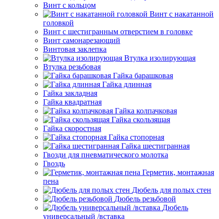
Винт с кольцом
Винт с накатанной
головкой
Винт с шестигранным отверстием в головке
Винт самонарезающий
Винтовая заклепка
Втулка изолирующая
Втулка резьбовая
Гайка барашковая
Гайка длинная
Гайка закладная
Гайка квадратная
Гайка колпачковая
Гайка скользящая
Гайка скоростная
Гайка стопорная
Гайка шестигранная
Гвозди для пневматического молотка
Гвоздь
Герметик, монтажная
пена
Дюбель для полых стен
Дюбель резьбовой
Дюбель
универсальный /вставка