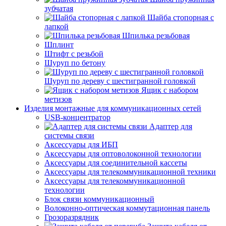
зубчатая
Шайба стопорная с
лапкой
Шпилька резьбовая
Шплинт
Штифт с резьбой
Шуруп по бетону
Шуруп по дереву с шестигранной головкой
Ящик с набором
метизов
Изделия монтажные для коммуникационных сетей
USB-концентратор
Адаптер для
системы связи
Аксессуары для ИБП
Аксессуары для оптоволоконной технологии
Аксессуары для соединительной кассеты
Аксессуары для телекоммуникационной техники
Аксессуары для телекоммуникационной
технологии
Блок связи коммуникационный
Волоконно-оптическая коммутационная панель
Грозоразрядник