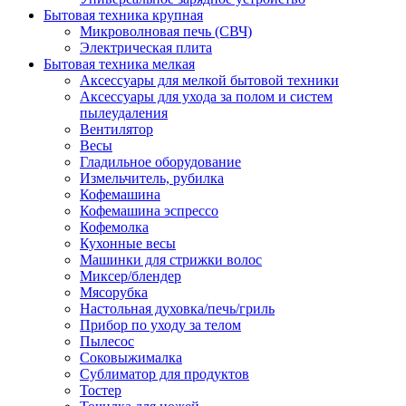
Бытовая техника крупная
Микроволновая печь (СВЧ)
Электрическая плита
Бытовая техника мелкая
Аксессуары для мелкой бытовой техники
Аксессуары для ухода за полом и систем
пылеудаления
Вентилятор
Весы
Гладильное оборудование
Измельчитель, рубилка
Кофемашина
Кофемашина эспрессо
Кофемолка
Кухонные весы
Машинки для стрижки волос
Миксер/блендер
Мясорубка
Настольная духовка/печь/гриль
Прибор по уходу за телом
Пылесос
Соковыжималка
Сублиматор для продуктов
Тостер