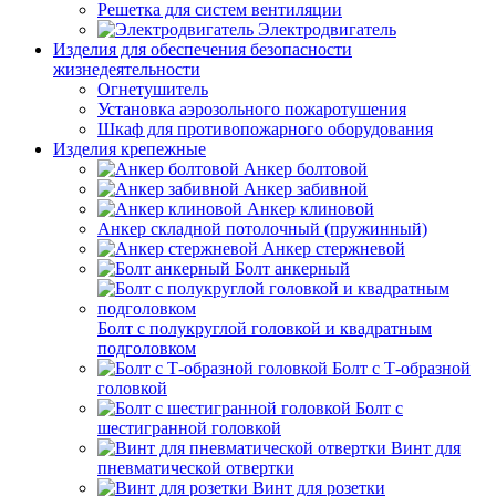
Решетка для систем вентиляции
Электродвигатель
Изделия для обеспечения безопасности
жизнедеятельности
Огнетушитель
Установка аэрозольного пожаротушения
Шкаф для противопожарного оборудования
Изделия крепежные
Анкер болтовой
Анкер забивной
Анкер клиновой
Анкер складной потолочный (пружинный)
Анкер стержневой
Болт анкерный
Болт с полукруглой головкой и квадратным
подголовком
Болт с Т-образной
головкой
Болт с
шестигранной головкой
Винт для
пневматической отвертки
Винт для розетки