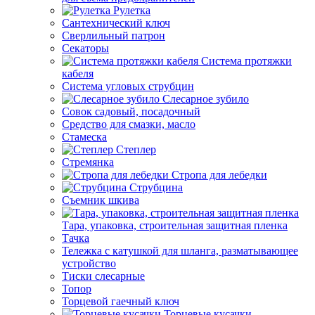
Рулетка
Сантехнический ключ
Сверлильный патрон
Секаторы
Система протяжки
кабеля
Система угловых струбцин
Слесарное зубило
Совок садовый, посадочный
Средство для смазки, масло
Стамеска
Степлер
Стремянка
Стропа для лебедки
Струбцина
Съемник шкива
Тара, упаковка, строительная защитная пленка
Тачка
Тележка с катушкой для шланга, разматывающее
устройство
Тиски слесарные
Топор
Торцевой гаечный ключ
Торцевые кусачки