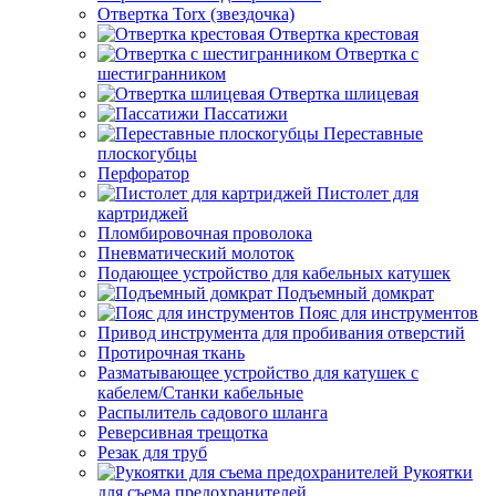
Отвертка Torx (звездочка)
Отвертка крестовая
Отвертка с
шестигранником
Отвертка шлицевая
Пассатижи
Переставные
плоскогубцы
Перфоратор
Пистолет для
картриджей
Пломбировочная проволока
Пневматический молоток
Подающее устройство для кабельных катушек
Подъемный домкрат
Пояс для инструментов
Привод инструмента для пробивания отверстий
Протирочная ткань
Разматывающее устройство для катушек с
кабелем/Станки кабельные
Распылитель садового шланга
Реверсивная трещотка
Резак для труб
Рукоятки
для съема предохранителей