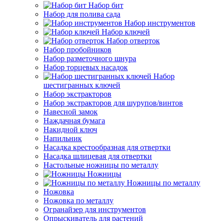
Набор бит
Набор для полива сада
Набор инструментов
Набор ключей
Набор отверток
Набор пробойников
Набор разметочного шнура
Набор торцевых насадок
Набор
шестигранных ключей
Набор экстракторов
Набор экстракторов для шурупов/винтов
Навесной замок
Наждачная бумага
Накидной ключ
Напильник
Насадка крестообразная для отвертки
Насадка шлицевая для отвертки
Настольные ножницы по металлу
Ножницы
Ножницы по металлу
Ножовка
Ножовка по металлу
Огранайзер для инструментов
Опрыскиватель для растений