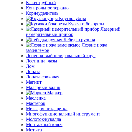
Ключ трубный
Контрольное зеркало
Корнеудалитель
Круглогубцы
Кусачки бокорезы
Лазерный
измерительный прибор
Лебедка ручная
Лезвие ножа
заменяемое
Лепестковый шлифовальный круг
Лестница, лазы
Лом
Лопата
Лопата совковая
Магнит
Малярный валик
Маркер
Масленка
Мастерок
Метла, веник, щетка
Многофункциональный инструмент
Молоток/кувалда
Монтажный ключ
Мотыга