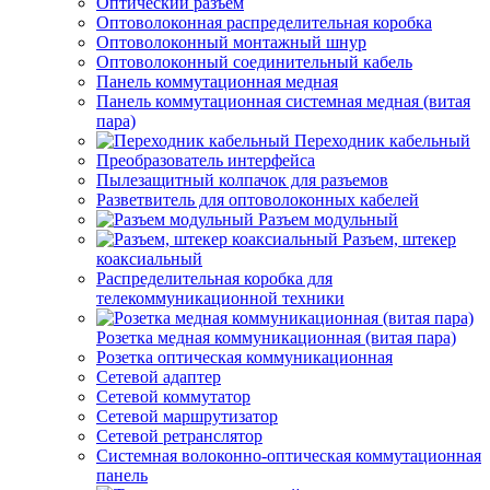
Оптический разъем
Оптоволоконная распределительная коробка
Оптоволоконный монтажный шнур
Оптоволоконный соединительный кабель
Панель коммутационная медная
Панель коммутационная системная медная (витая
пара)
Переходник кабельный
Преобразователь интерфейса
Пылезащитный колпачок для разъемов
Разветвитель для оптоволоконных кабелей
Разъем модульный
Разъем, штекер
коаксиальный
Распределительная коробка для
телекоммуникационной техники
Розетка медная коммуникационная (витая пара)
Розетка оптическая коммуникационная
Сетевой адаптер
Сетевой коммутатор
Сетевой маршрутизатор
Сетевой ретранслятор
Системная волоконно-оптическая коммутационная
панель