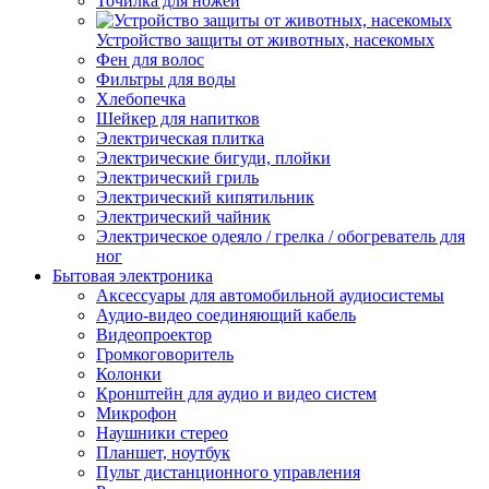
Точилка для ножей
Устройство защиты от животных, насекомых
Фен для волос
Фильтры для воды
Хлебопечка
Шейкер для напитков
Электрическая плитка
Электрические бигуди, плойки
Электрический гриль
Электрический кипятильник
Электрический чайник
Электрическое одеяло / грелка / обогреватель для
ног
Бытовая электроника
Аксессуары для автомобильной аудиосистемы
Аудио-видео соединяющий кабель
Видеопроектор
Громкоговоритель
Колонки
Кронштейн для аудио и видео систем
Микрофон
Наушники стерео
Планшет, ноутбук
Пульт дистанционного управления