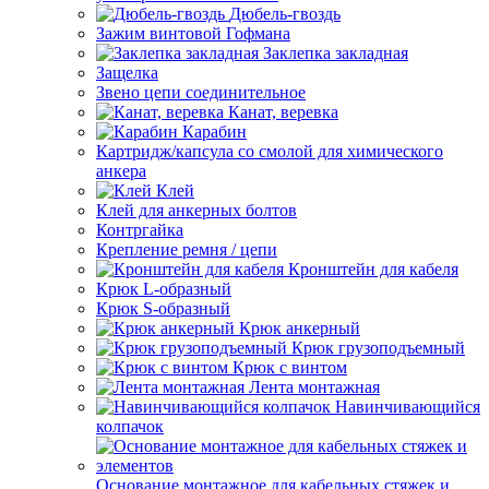
Дюбель-гвоздь
Зажим винтовой Гофмана
Заклепка закладная
Защелка
Звено цепи соединительное
Канат, веревка
Карабин
Картридж/капсула со смолой для химического
анкера
Клей
Клей для анкерных болтов
Контргайка
Крепление ремня / цепи
Кронштейн для кабеля
Крюк L-образный
Крюк S-образный
Крюк анкерный
Крюк грузоподъемный
Крюк с винтом
Лента монтажная
Навинчивающийся
колпачок
Основание монтажное для кабельных стяжек и