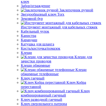
ключ
Забор/ограждение
Заклепочник ручной
Звездообразный ключ Torx
Земляной бур
Инструмент монтажный для кабельных стяжек
Кабельный чулок
Канистра
Карандаш
Катушка для шланга
Кисть/кисточка/помазок
Клещи
Клещи для
зачистки проводов
Клещи обжимные
Клещи
обжимные телефонные
Ключ гаечный
Ключ Кобра
переставной
Ключ
комбинированный гаечный
Ключ разводной гаечный
Ключ сверлильного патрона