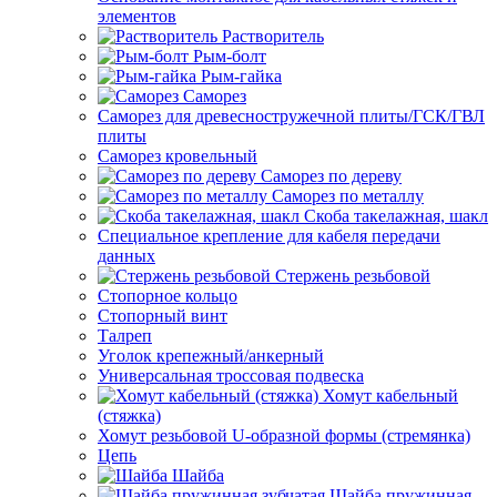
элементов
Растворитель
Рым-болт
Рым-гайка
Саморез
Саморез для древесностружечной плиты/ГСК/ГВЛ
плиты
Саморез кровельный
Саморез по дереву
Саморез по металлу
Скоба такелажная, шакл
Специальное крепление для кабеля передачи
данных
Стержень резьбовой
Стопорное кольцо
Стопорный винт
Талреп
Уголок крепежный/анкерный
Универсальная троссовая подвеска
Хомут кабельный
(стяжка)
Хомут резьбовой U-образной формы (стремянка)
Цепь
Шайба
Шайба пружинная