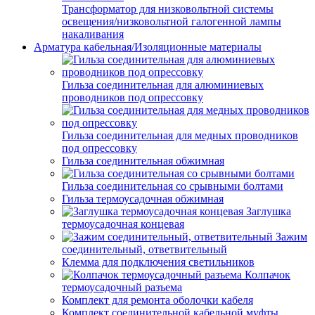
Трансформатор для низковольтной системы
освещения/низковольтной галогенной лампы
накаливания
Арматура кабельная/Изоляционные материалы
Гильза соединительная для алюминиевых
проводников под опрессовку
Гильза соединительная для медных проводников
под опрессовку
Гильза соединительная обжимная
Гильза соединительная со срывными болтами
Гильза термоусадочная обжимная
Заглушка
термоусадочная концевая
Зажим
соединительный, ответвительный
Клемма для подключения светильников
Колпачок
термоусадочный разъема
Комплект для ремонта оболочки кабеля
Комплект соединительной кабельной муфты