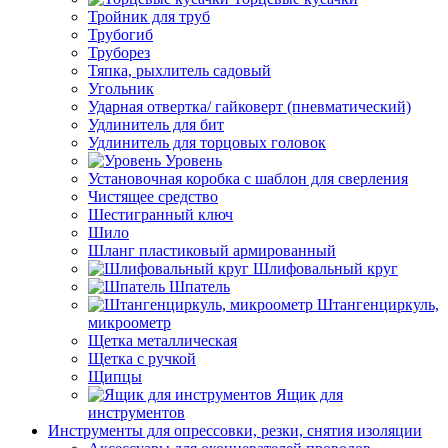
Тройник для труб
Трубогиб
Труборез
Тяпка, рыхлитель садовый
Угольник
Ударная отвертка/ гайковерт (пневматический)
Удлинитель для бит
Удлинитель для торцовых головок
Уровень
Установочная коробка с шаблон для сверления
Чистящее средство
Шестигранный ключ
Шило
Шланг пластиковый армированный
Шлифовальный круг
Шпатель
Штангенциркуль,
микроометр
Щетка металлическая
Щетка с ручкой
Щипцы
Ящик для
инструментов
Инструменты для опрессовки, резки, снятия изоляции