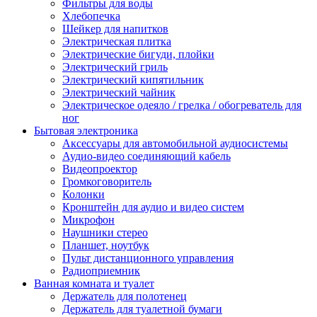
Фильтры для воды
Хлебопечка
Шейкер для напитков
Электрическая плитка
Электрические бигуди, плойки
Электрический гриль
Электрический кипятильник
Электрический чайник
Электрическое одеяло / грелка / обогреватель для
ног
Бытовая электроника
Аксессуары для автомобильной аудиосистемы
Аудио-видео соединяющий кабель
Видеопроектор
Громкоговоритель
Колонки
Кронштейн для аудио и видео систем
Микрофон
Наушники стерео
Планшет, ноутбук
Пульт дистанционного управления
Радиоприемник
Ванная комната и туалет
Держатель для полотенец
Держатель для туалетной бумаги