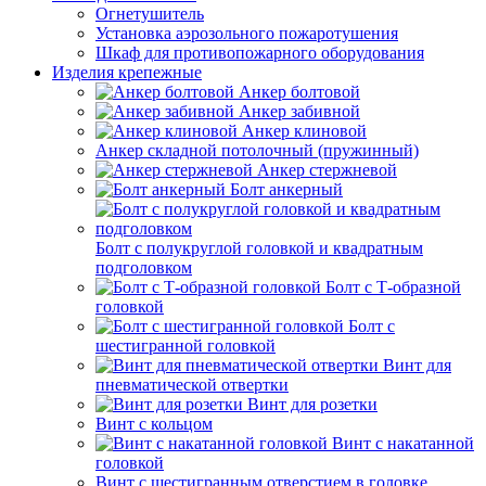
Огнетушитель
Установка аэрозольного пожаротушения
Шкаф для противопожарного оборудования
Изделия крепежные
Анкер болтовой
Анкер забивной
Анкер клиновой
Анкер складной потолочный (пружинный)
Анкер стержневой
Болт анкерный
Болт с полукруглой головкой и квадратным
подголовком
Болт с Т-образной
головкой
Болт с
шестигранной головкой
Винт для
пневматической отвертки
Винт для розетки
Винт с кольцом
Винт с накатанной
головкой
Винт с шестигранным отверстием в головке