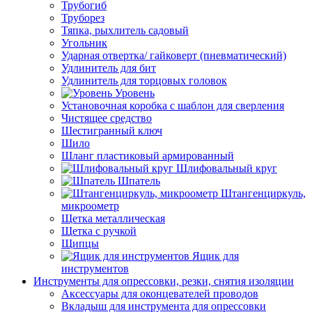
Трубогиб
Труборез
Тяпка, рыхлитель садовый
Угольник
Ударная отвертка/ гайковерт (пневматический)
Удлинитель для бит
Удлинитель для торцовых головок
Уровень
Установочная коробка с шаблон для сверления
Чистящее средство
Шестигранный ключ
Шило
Шланг пластиковый армированный
Шлифовальный круг
Шпатель
Штангенциркуль,
микроометр
Щетка металлическая
Щетка с ручкой
Щипцы
Ящик для
инструментов
Инструменты для опрессовки, резки, снятия изоляции
Аксессуары для оконцевателей проводов
Вкладыш для инструмента для опрессовки