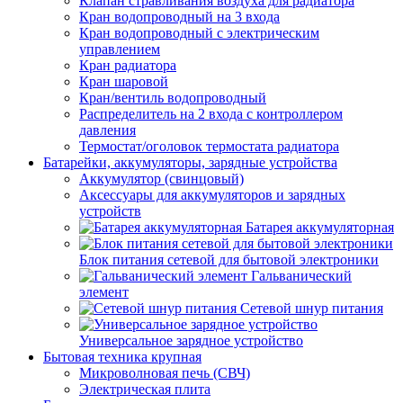
Клапан стравливания воздуха для радиатора
Кран водопроводный на 3 входа
Кран водопроводный с электрическим
управлением
Кран радиатора
Кран шаровой
Кран/вентиль водопроводный
Распределитель на 2 входа с контроллером
давления
Термостат/оголовок термостата радиатора
Батарейки, аккумуляторы, зарядные устройства
Аккумулятор (свинцовый)
Аксессуары для аккумуляторов и зарядных
устройств
Батарея аккумуляторная
Блок питания сетевой для бытовой электроники
Гальванический
элемент
Сетевой шнур питания
Универсальное зарядное устройство
Бытовая техника крупная
Микроволновая печь (СВЧ)
Электрическая плита