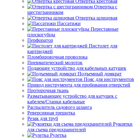
Отвертка крестовая
Отвертка с
шестигранником
Отвертка шлицевая
Пассатижи
Переставные
плоскогубцы
Перфоратор
Пистолет для
картриджей
Пломбировочная проволока
Пневматический молоток
Подающее устройство для кабельных катушек
Подъемный домкрат
Пояс для инструментов
Привод инструмента для пробивания отверстий
Протирочная ткань
Разматывающее устройство для катушек с
кабелем/Станки кабельные
Распылитель садового шланга
Реверсивная трещотка
Резак для труб
Рукоятки
для съема предохранителей
Рулетка