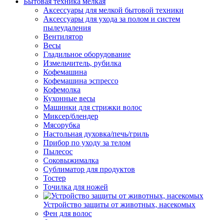
Бытовая техника мелкая
Аксессуары для мелкой бытовой техники
Аксессуары для ухода за полом и систем
пылеудаления
Вентилятор
Весы
Гладильное оборудование
Измельчитель, рубилка
Кофемашина
Кофемашина эспрессо
Кофемолка
Кухонные весы
Машинки для стрижки волос
Миксер/блендер
Мясорубка
Настольная духовка/печь/гриль
Прибор по уходу за телом
Пылесос
Соковыжималка
Сублиматор для продуктов
Тостер
Точилка для ножей
Устройство защиты от животных, насекомых
Фен для волос