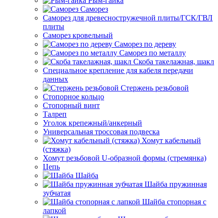
Рым-гайка
Саморез
Саморез для древесностружечной плиты/ГСК/ГВЛ
плиты
Саморез кровельный
Саморез по дереву
Саморез по металлу
Скоба такелажная, шакл
Специальное крепление для кабеля передачи
данных
Стержень резьбовой
Стопорное кольцо
Стопорный винт
Талреп
Уголок крепежный/анкерный
Универсальная троссовая подвеска
Хомут кабельный
(стяжка)
Хомут резьбовой U-образной формы (стремянка)
Цепь
Шайба
Шайба пружинная
зубчатая
Шайба стопорная с
лапкой