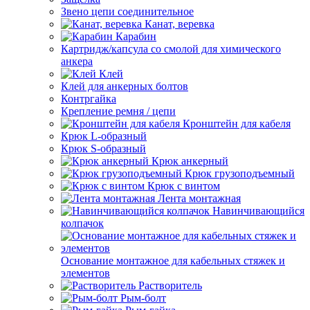
Звено цепи соединительное
Канат, веревка
Карабин
Картридж/капсула со смолой для химического
анкера
Клей
Клей для анкерных болтов
Контргайка
Крепление ремня / цепи
Кронштейн для кабеля
Крюк L-образный
Крюк S-образный
Крюк анкерный
Крюк грузоподъемный
Крюк с винтом
Лента монтажная
Навинчивающийся
колпачок
Основание монтажное для кабельных стяжек и
элементов
Растворитель
Рым-болт