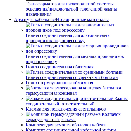
Трансформатор для низковольтной системы
освещения/низковольтной галогенной лампы
накаливания
Арматура кабельная/Изоляционные материалы
Гильза соединительная для алюминиевых
проводников под опрессовку
Гильза соединительная для медных проводников
под опрессовку
Гильза соединительная обжимная
Гильза соединительная со срывными болтами
Гильза термоусадочная обжимная
Заглушка
термоусадочная концевая
Зажим
соединительный, ответвительный
Клемма для подключения светильников
Колпачок
термоусадочный разъема
Комплект для ремонта оболочки кабеля
Комплект соединительной кабельной муфты