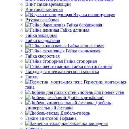
Винт самонарезающий
Винтовая заклепка
Втулка изолирующая
Втулка резьбовая
Гайка барашковая
Гайка длинная
Гайка закладная
Гайка квадратная
Гайка колпачковая
Гайка скользящая
Гайка скоростная
Гайка стопорная
Гайка шестигранная
Гвозди для пневматического молотка
Гвоздь
Герметик, монтажная
пена
Дюбель для полых стен
Дюбель резьбовой
Дюбель
универсальный /вставка
Дюбель-гвоздь
Зажим винтовой Гофмана
Заклепка закладная
Защелка