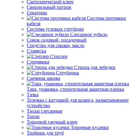
Сантехнический ключ
Сверлильный патрон
Секаторы
Система протяжки
кабеля
Система угловых струбцин
Слесарное зубило
Совок садовый, посадочный
Средство для смазки, масло
Стамеска
Степлер
Стремянка
Стропа для лебедки
Струбцина
Съемник шкива
Тара, упаковка, строительная защитная пленка
Тачка
Тележка с катушкой для шланга, разматывающее
устройство
Тиски слесарные
Топор
Торцевой гаечный ключ
Торцевые кусачки
Тройник для труб