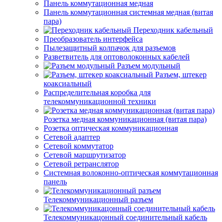
Панель коммутационная медная
Панель коммутационная системная медная (витая
пара)
Переходник кабельный
Преобразователь интерфейса
Пылезащитный колпачок для разъемов
Разветвитель для оптоволоконных кабелей
Разъем модульный
Разъем, штекер
коаксиальный
Распределительная коробка для
телекоммуникационной техники
Розетка медная коммуникационная (витая пара)
Розетка оптическая коммуникационная
Сетевой адаптер
Сетевой коммутатор
Сетевой маршрутизатор
Сетевой ретранслятор
Системная волоконно-оптическая коммутационная
панель
Телекоммуникационный разъем
Телекоммуникацонный соединительный кабель