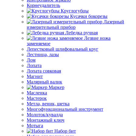
Корнеудалитель
Круглогубцы
Кусачки бокорезы
Лазерный
измерительный прибор
Лебедка ручная
Лезвие ножа
заменяемое
Лепестковый шлифовальный круг
Лестница, лазы
Лом
Лопата
Лопата совковая
Магнит
Малярный валик
Маркер
Масленка
Мастерок
Метла, веник, щетка
Многофункциональный инструмент
Молоток/кувалда
Монтажный ключ
Мотыга
Набор бит