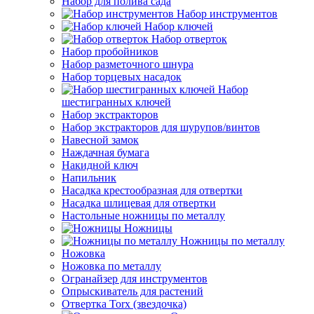
Набор для полива сада
Набор инструментов
Набор ключей
Набор отверток
Набор пробойников
Набор разметочного шнура
Набор торцевых насадок
Набор
шестигранных ключей
Набор экстракторов
Набор экстракторов для шурупов/винтов
Навесной замок
Наждачная бумага
Накидной ключ
Напильник
Насадка крестообразная для отвертки
Насадка шлицевая для отвертки
Настольные ножницы по металлу
Ножницы
Ножницы по металлу
Ножовка
Ножовка по металлу
Огранайзер для инструментов
Опрыскиватель для растений
Отвертка Torx (звездочка)