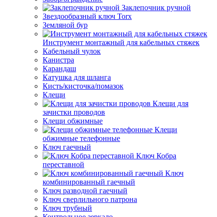
Заклепочник ручной
Звездообразный ключ Torx
Земляной бур
Инструмент монтажный для кабельных стяжек
Кабельный чулок
Канистра
Карандаш
Катушка для шланга
Кисть/кисточка/помазок
Клещи
Клещи для
зачистки проводов
Клещи обжимные
Клещи
обжимные телефонные
Ключ гаечный
Ключ Кобра
переставной
Ключ
комбинированный гаечный
Ключ разводной гаечный
Ключ сверлильного патрона
Ключ трубный
Контрольное зеркало