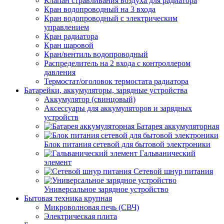
Клапан стравливания воздуха для радиатора
Кран водопроводный на 3 входа
Кран водопроводный с электрическим
управлением
Кран радиатора
Кран шаровой
Кран/вентиль водопроводный
Распределитель на 2 входа с контроллером
давления
Термостат/оголовок термостата радиатора
Батарейки, аккумуляторы, зарядные устройства
Аккумулятор (свинцовый)
Аксессуары для аккумуляторов и зарядных
устройств
Батарея аккумуляторная
Блок питания сетевой для бытовой электроники
Гальванический
элемент
Сетевой шнур питания
Универсальное зарядное устройство
Бытовая техника крупная
Микроволновая печь (СВЧ)
Электрическая плита