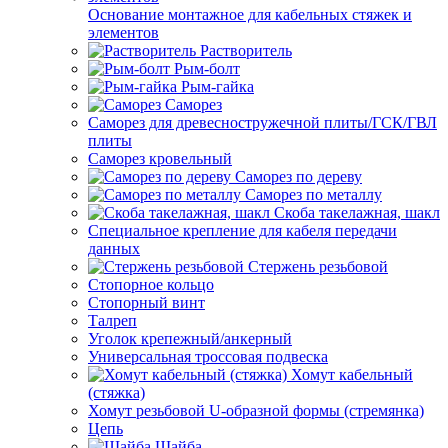
Основание монтажное для кабельных стяжек и
элементов
Растворитель
Рым-болт
Рым-гайка
Саморез
Саморез для древесностружечной плиты/ГСК/ГВЛ
плиты
Саморез кровельный
Саморез по дереву
Саморез по металлу
Скоба такелажная, шакл
Специальное крепление для кабеля передачи
данных
Стержень резьбовой
Стопорное кольцо
Стопорный винт
Талреп
Уголок крепежный/анкерный
Универсальная троссовая подвеска
Хомут кабельный
(стяжка)
Хомут резьбовой U-образной формы (стремянка)
Цепь
Шайба