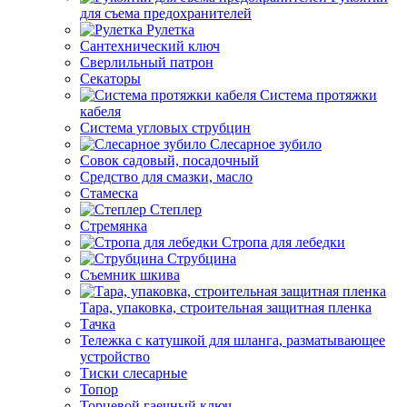
для съема предохранителей
Рулетка
Сантехнический ключ
Сверлильный патрон
Секаторы
Система протяжки
кабеля
Система угловых струбцин
Слесарное зубило
Совок садовый, посадочный
Средство для смазки, масло
Стамеска
Степлер
Стремянка
Стропа для лебедки
Струбцина
Съемник шкива
Тара, упаковка, строительная защитная пленка
Тачка
Тележка с катушкой для шланга, разматывающее
устройство
Тиски слесарные
Топор
Торцевой гаечный ключ