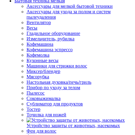
Бытовая техника мелкая
Аксессуары для мелкой бытовой техники
Аксессуары для ухода за полом и систем
пылеудаления
Вентилятор
Весы
Гладильное оборудование
Измельчитель, рубилка
Кофемашина
Кофемашина эспрессо
Кофемолка
Кухонные весы
Машинки для стрижки волос
Миксер/блендер
Мясорубка
Настольная духовка/печь/гриль
Прибор по уходу за телом
Пылесос
Соковыжималка
Сублиматор для продуктов
Тостер
Точилка для ножей
Устройство защиты от животных, насекомых
Фен для волос