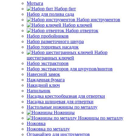
Мотыга
Набор бит
Набор для полива сада
Набор инструментов
Набор ключей
Набор отверток
Набор пробойников
Набор разметочного шнура
Набор торцевых насадок
Набор
шестигранных ключей
Набор экстракторов
Набор экстракторов для шурупов/винтов
Навесной замок
Наждачная бумага
Накидной ключ
Напильник
Насадка крестообразная для отвертки
Насадка шлицевая для отвертки
Настольные ножницы по металлу
Ножницы
Ножницы по металлу
Ножовка
Ножовка по металлу
Огранайзер для инструментов