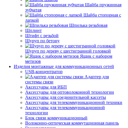
Шайба пружинная
зубчатая
Шайба стопорная с
лапкой
Шпилька резьбовая
Шплинт
Штифт с резьбой
Шуруп по бетону
Шуруп по дереву с шестигранной головкой
Ящик с набором
метизов
Изделия монтажные для коммуникационных сетей
USB-концентратор
Адаптер для
системы связи
Аксессуары для ИБП
Аксессуары для оптоволоконной технологии
Аксессуары для соединительной кассеты
Аксессуары для телекоммуникационной техники
Аксессуары для телекоммуникационной
технологии
Блок связи коммуникационный
Волоконно-оптическая коммутационная панель