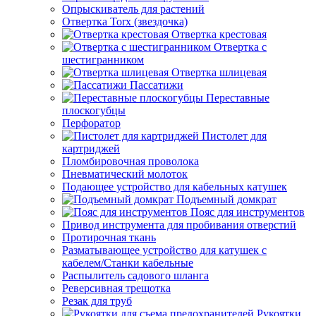
Опрыскиватель для растений
Отвертка Torx (звездочка)
Отвертка крестовая
Отвертка с
шестигранником
Отвертка шлицевая
Пассатижи
Переставные
плоскогубцы
Перфоратор
Пистолет для
картриджей
Пломбировочная проволока
Пневматический молоток
Подающее устройство для кабельных катушек
Подъемный домкрат
Пояс для инструментов
Привод инструмента для пробивания отверстий
Протирочная ткань
Разматывающее устройство для катушек с
кабелем/Станки кабельные
Распылитель садового шланга
Реверсивная трещотка
Резак для труб
Рукоятки