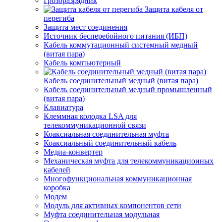
Грозоразрядник
Защита кабеля от
перегиба
Защита мест соединения
Источник бесперебойного питания (ИБП)
Кабель коммутационный системный медный
(витая пара)
Кабель компьютерный
Кабель соединительный медный (витая пара)
Кабель соединительный медный промышленный
(витая пара)
Клавиатура
Клеммная колодка LSA для
телекоммуникационной связи
Коаксиальная соединительная муфта
Коаксиальный соединительный кабель
Медиа-конвертер
Механическая муфта для телекоммуникационных
кабелей
Многофункциональная коммуникационная
коробка
Модем
Модуль для активных компонентов сети
Муфта соединительная модульная