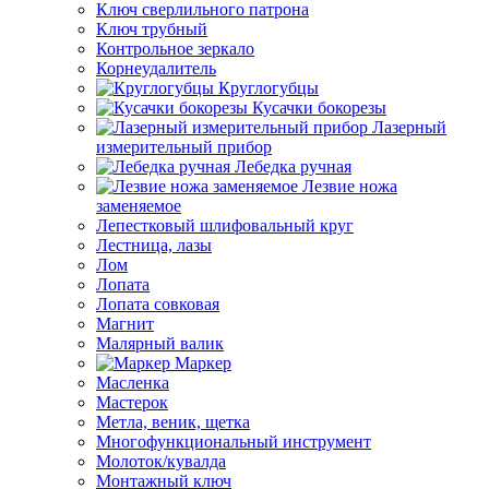
Ключ сверлильного патрона
Ключ трубный
Контрольное зеркало
Корнеудалитель
Круглогубцы
Кусачки бокорезы
Лазерный
измерительный прибор
Лебедка ручная
Лезвие ножа
заменяемое
Лепестковый шлифовальный круг
Лестница, лазы
Лом
Лопата
Лопата совковая
Магнит
Малярный валик
Маркер
Масленка
Мастерок
Метла, веник, щетка
Многофункциональный инструмент
Молоток/кувалда
Монтажный ключ