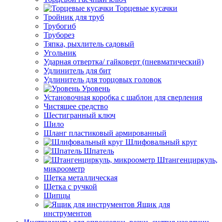
Торцевые кусачки
Тройник для труб
Трубогиб
Труборез
Тяпка, рыхлитель садовый
Угольник
Ударная отвертка/ гайковерт (пневматический)
Удлинитель для бит
Удлинитель для торцовых головок
Уровень
Установочная коробка с шаблон для сверления
Чистящее средство
Шестигранный ключ
Шило
Шланг пластиковый армированный
Шлифовальный круг
Шпатель
Штангенциркуль,
микроометр
Щетка металлическая
Щетка с ручкой
Щипцы
Ящик для
инструментов