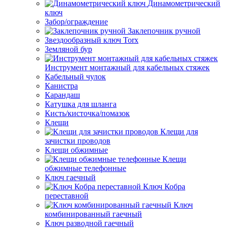
Динамометрический
ключ
Забор/ограждение
Заклепочник ручной
Звездообразный ключ Torx
Земляной бур
Инструмент монтажный для кабельных стяжек
Кабельный чулок
Канистра
Карандаш
Катушка для шланга
Кисть/кисточка/помазок
Клещи
Клещи для
зачистки проводов
Клещи обжимные
Клещи
обжимные телефонные
Ключ гаечный
Ключ Кобра
переставной
Ключ
комбинированный гаечный
Ключ разводной гаечный