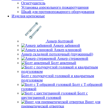
Огнетушитель
Установка аэрозольного пожаротушения
Шкаф для противопожарного оборудования
Изделия крепежные
Анкер болтовой
Анкер забивной
Анкер клиновой
Анкер складной потолочный (пружинный)
Анкер стержневой
Болт анкерный
Болт с полукруглой головкой и квадратным
подголовком
Болт с Т-образной
головкой
Болт с
шестигранной головкой
Винт для
пневматической отвертки