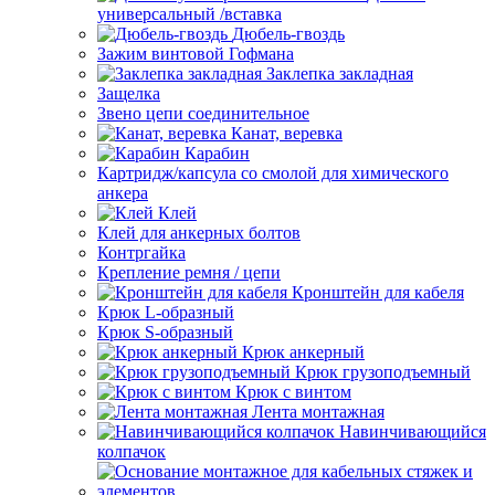
универсальный /вставка
Дюбель-гвоздь
Зажим винтовой Гофмана
Заклепка закладная
Защелка
Звено цепи соединительное
Канат, веревка
Карабин
Картридж/капсула со смолой для химического
анкера
Клей
Клей для анкерных болтов
Контргайка
Крепление ремня / цепи
Кронштейн для кабеля
Крюк L-образный
Крюк S-образный
Крюк анкерный
Крюк грузоподъемный
Крюк с винтом
Лента монтажная
Навинчивающийся
колпачок