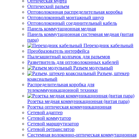
Оптическая муфта
Оптический разъем
Оптоволоконная распределительная коробка
Оптоволоконный монтажный шнур
Оптоволоконный соединительный кабель
Панель коммутационная медная
Панель коммутационная системная медная (витая
пара)
Переходник кабельный
Преобразователь интерфейса
Пылезащитный колпачок для разъемов
Разветвитель для оптоволоконных кабелей
Разъем модульный
Разъем, штекер
коаксиальный
Распределительная коробка для
телекоммуникационной техники
Розетка медная коммуникационная (витая пара)
Розетка оптическая коммуникационная
Сетевой адаптер
Сетевой коммутатор
Сетевой маршрутизатор
Сетевой ретранслятор
Системная волоконно-оптическая коммутационная