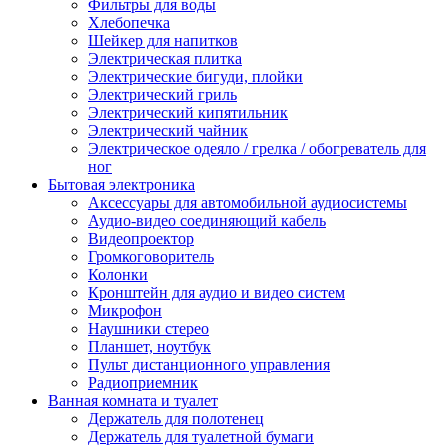
Фильтры для воды
Хлебопечка
Шейкер для напитков
Электрическая плитка
Электрические бигуди, плойки
Электрический гриль
Электрический кипятильник
Электрический чайник
Электрическое одеяло / грелка / обогреватель для
ног
Бытовая электроника
Аксессуары для автомобильной аудиосистемы
Аудио-видео соединяющий кабель
Видеопроектор
Громкоговоритель
Колонки
Кронштейн для аудио и видео систем
Микрофон
Наушники стерео
Планшет, ноутбук
Пульт дистанционного управления
Радиоприемник
Ванная комната и туалет
Держатель для полотенец
Держатель для туалетной бумаги