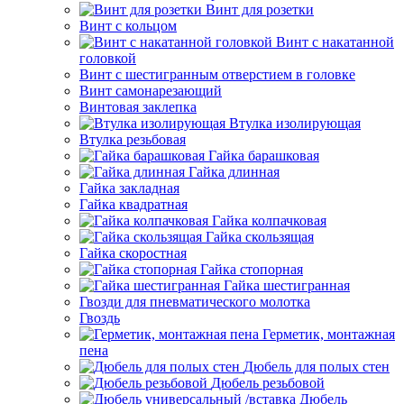
Винт для розетки
Винт с кольцом
Винт с накатанной
головкой
Винт с шестигранным отверстием в головке
Винт самонарезающий
Винтовая заклепка
Втулка изолирующая
Втулка резьбовая
Гайка барашковая
Гайка длинная
Гайка закладная
Гайка квадратная
Гайка колпачковая
Гайка скользящая
Гайка скоростная
Гайка стопорная
Гайка шестигранная
Гвозди для пневматического молотка
Гвоздь
Герметик, монтажная
пена
Дюбель для полых стен
Дюбель резьбовой
Дюбель