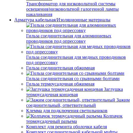
Трансформатор для низковольтной системы
освещения/низковольтной галогенной лампы
накаливания
Арматура кабельная/Изоляционные материалы
Гильза соединительная для алюминиевых
проводников под опрессовку
Гильза соединительная для медных проводников
под опрессовку
Гильза соединительная обжимная
Гильза соединительная со срывными болтами
Гильза термоусадочная обжимная
Заглушка
термоусадочная концевая
Зажим
соединительный, ответвительный
Клемма для подключения светильников
Колпачок
термоусадочный разъема
Комплект для ремонта оболочки кабеля
Комплект соединительной кабельной муфты