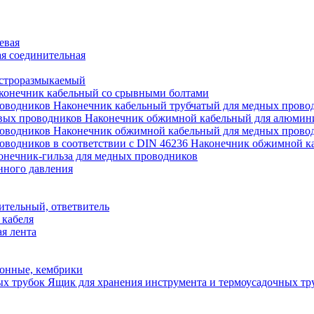
евая
я соединительная
строразмыкаемый
конечник кабельный со срывными болтами
Наконечник кабельный трубчатый для медных прово
Наконечник обжимной кабельный для алюмин
Наконечник обжимной кабельный для медных прово
Наконечник обжимной ка
онечник-гильза для медных проводников
нного давления
ительный, ответвитель
 кабеля
я лента
онные, кембрики
Ящик для хранения инструмента и термоусадочных тр