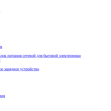
м
тв
Блок питания сетевой для бытовой электроники
т
е зарядное устройство
ния