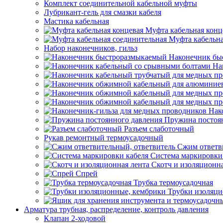
Комплект соединительной кабельной муфты
Лубрикант-гель для смазки кабеля
Мастика кабельная
Муфта кабельная конц
Муфта кабельна
Набор наконечников, гильз
Наконечник бы
На
Нак
Пружина постоя
Разъем слаботочный
Рукав ремонтный термоусадочный
Сжим ответв
Система маркировки
Скотч и изоляционна
Спрей
Трубка термоусадочная
Трубки изоляци
Арматура трубная, распределение, контроль давления
Клапан 2-ходовой