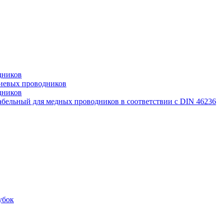
дников
иевых проводников
дников
бельный для медных проводников в соответствии с DIN 46236
убок