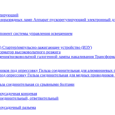
улирующий
Аппарат пускорегулирующий электронный дл
понент системы управления освещением
Стартер/импульсно-зажигающее устройство (ИЗУ)
орматор высоковольтного розжига
Трансформа
Гильза соединительная для алюминиевых 
Гильза соединительная для медных проводников 
ьза соединительная со срывными болтами
моусадочная концевая
оединительный, ответвительный
моусадочный разъема