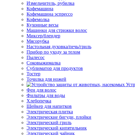
Измельчитель, рубилка
Кофемашина
Кофемашина эспрессо
Кофемолка
Кухонные весы
Машинки для стрижки волос
Миксер/блендер
Мясорубка
Настольная духовка/печь/гриль
Прибор по уходу за телом
Пылесос
Соковыжималка
Сублиматор для продуктов
Тостер
Точилка для ножей
Уст
Фен для волос
Фильтры для воды
Хлебопечка
Шейкер для напитков
Электрическая плитка
Электрические бигуди, плойки
Электрический гриль
Электрический кипятильник
Электрический чайник