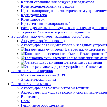
Клапан стравливания воздуха для радиатора
Кран водопроводный на 3 входа
Кран водопроводный с электрическим управление
Кран радиатора
Кран шаровой
Кран/вентиль водопроводный
Распределитель на 2 входа с контроллером давления
Термостат/оголовок термостата радиатора
Батарейки, аккумуляторы, зарядные устройства
Аккумулятор (свинцовый)
Аксессуары для аккумуляторов и зарядных устройс
Батарея аккумуляторная
Гальванический элемен
Сетевой шнур питания
Универсально
Бытовая техника крупная
Микроволновая печь (СВЧ)
Электрическая плита
Бытовая техника мелкая
Аксессуары для мелкой бытовой техники
Аксессуары для ухода за полом и систем пылеудале
Вентилятор
Весы
Гладильное оборудование