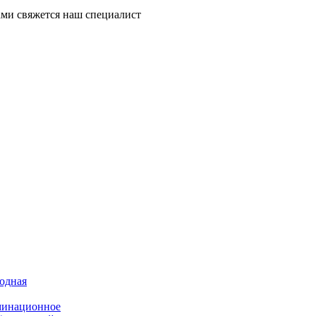
ми свяжется наш специалист
иодная
минационное