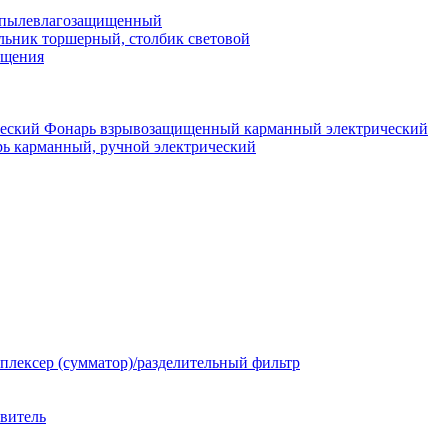
 пылевлагозащищенный
льник торшерный, столбик световой
ещения
Фонарь взрывозащищенный карманный электрический
ь карманный, ручной электрический
плексер (сумматор)/разделительный фильтр
твитель