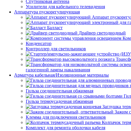
Спутниковая антенна
Усилители для кабельного телевидения
Аппаратура пускорегулирующая
Аппарат пускорег
Балласт
Драйвер светодиодный
Ком
Конденсатор
Контроллер для светильников
Трансф
галогенной лампы накаливания
Арматура кабельная/Изоляционные материалы
Гильза соединительная обжимная
Гил
Гильза термоусадочная обжимная
Заглушка тер
Зажим с
Клемма для подключения светильников
Колпачок тер
Комплект для ремонта оболочки кабеля