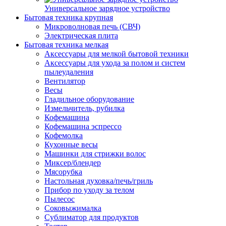
Универсальное зарядное устройство
Бытовая техника крупная
Микроволновая печь (СВЧ)
Электрическая плита
Бытовая техника мелкая
Аксессуары для мелкой бытовой техники
Аксессуары для ухода за полом и систем
пылеудаления
Вентилятор
Весы
Гладильное оборудование
Измельчитель, рубилка
Кофемашина
Кофемашина эспрессо
Кофемолка
Кухонные весы
Машинки для стрижки волос
Миксер/блендер
Мясорубка
Настольная духовка/печь/гриль
Прибор по уходу за телом
Пылесос
Соковыжималка
Сублиматор для продуктов