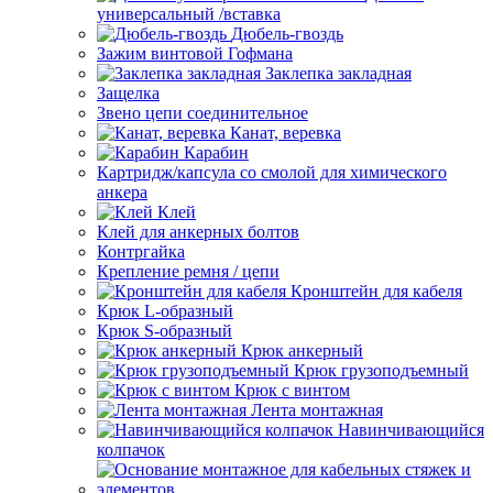
универсальный /вставка
Дюбель-гвоздь
Зажим винтовой Гофмана
Заклепка закладная
Защелка
Звено цепи соединительное
Канат, веревка
Карабин
Картридж/капсула со смолой для химического
анкера
Клей
Клей для анкерных болтов
Контргайка
Крепление ремня / цепи
Кронштейн для кабеля
Крюк L-образный
Крюк S-образный
Крюк анкерный
Крюк грузоподъемный
Крюк с винтом
Лента монтажная
Навинчивающийся
колпачок