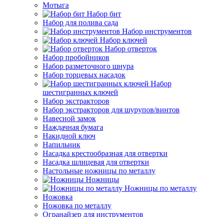
Мотыга
Набор бит
Набор для полива сада
Набор инструментов
Набор ключей
Набор отверток
Набор пробойников
Набор разметочного шнура
Набор торцевых насадок
Набор
шестигранных ключей
Набор экстракторов
Набор экстракторов для шурупов/винтов
Навесной замок
Наждачная бумага
Накидной ключ
Напильник
Насадка крестообразная для отвертки
Насадка шлицевая для отвертки
Настольные ножницы по металлу
Ножницы
Ножницы по металлу
Ножовка
Ножовка по металлу
Огранайзер для инструментов