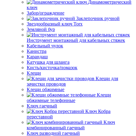
Динамометрический
ключ
Забор/ограждение
Заклепочник ручной
Звездообразный ключ Torx
Земляной бур
Инструмент монтажный для кабельных стяжек
Кабельный чулок
Канистра
Карандаш
Катушка для шланга
Кисть/кисточка/помазок
Клещи
Клещи для
зачистки проводов
Клещи обжимные
Клещи
обжимные телефонные
Ключ гаечный
Ключ Кобра
переставной
Ключ
комбинированный гаечный
Ключ разводной гаечный