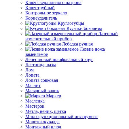
Ключ сверлильного патрона
Ключ трубный
Контрольное зеркало
Корнеудалитель
Круглогубцы
Кусачки бокорезы
Лазерный
измерительный прибор
Лебедка ручная
Лезвие ножа
заменяемое
Лепестковый шлифовальный круг
Лестница, лазы
Лом
Лопата
Лопата совковая
Магнит
Малярный валик
Маркер
Масленка
Мастерок
Метла, веник, щетка
Многофункциональный инструмент
Молоток/кувалда
Монтажный ключ