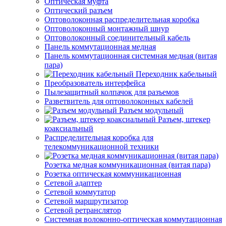
Оптическая муфта
Оптический разъем
Оптоволоконная распределительная коробка
Оптоволоконный монтажный шнур
Оптоволоконный соединительный кабель
Панель коммутационная медная
Панель коммутационная системная медная (витая
пара)
Переходник кабельный
Преобразователь интерфейса
Пылезащитный колпачок для разъемов
Разветвитель для оптоволоконных кабелей
Разъем модульный
Разъем, штекер
коаксиальный
Распределительная коробка для
телекоммуникационной техники
Розетка медная коммуникационная (витая пара)
Розетка оптическая коммуникационная
Сетевой адаптер
Сетевой коммутатор
Сетевой маршрутизатор
Сетевой ретранслятор
Системная волоконно-оптическая коммутационная