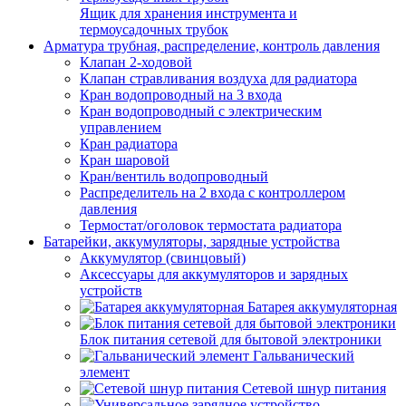
Ящик для хранения инструмента и
термоусадочных трубок
Арматура трубная, распределение, контроль давления
Клапан 2-ходовой
Клапан стравливания воздуха для радиатора
Кран водопроводный на 3 входа
Кран водопроводный с электрическим
управлением
Кран радиатора
Кран шаровой
Кран/вентиль водопроводный
Распределитель на 2 входа с контроллером
давления
Термостат/оголовок термостата радиатора
Батарейки, аккумуляторы, зарядные устройства
Аккумулятор (свинцовый)
Аксессуары для аккумуляторов и зарядных
устройств
Батарея аккумуляторная
Блок питания сетевой для бытовой электроники
Гальванический
элемент
Сетевой шнур питания