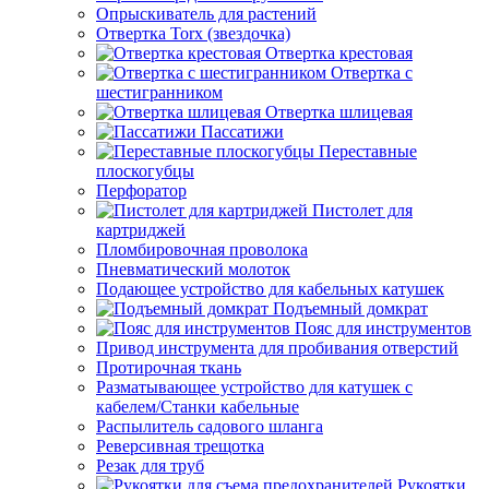
Опрыскиватель для растений
Отвертка Torx (звездочка)
Отвертка крестовая
Отвертка с
шестигранником
Отвертка шлицевая
Пассатижи
Переставные
плоскогубцы
Перфоратор
Пистолет для
картриджей
Пломбировочная проволока
Пневматический молоток
Подающее устройство для кабельных катушек
Подъемный домкрат
Пояс для инструментов
Привод инструмента для пробивания отверстий
Протирочная ткань
Разматывающее устройство для катушек с
кабелем/Станки кабельные
Распылитель садового шланга
Реверсивная трещотка
Резак для труб
Рукоятки