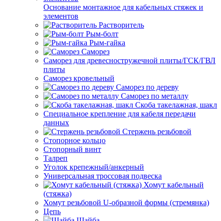
Основание монтажное для кабельных стяжек и
элементов
Растворитель
Рым-болт
Рым-гайка
Саморез
Саморез для древесностружечной плиты/ГСК/ГВЛ
плиты
Саморез кровельный
Саморез по дереву
Саморез по металлу
Скоба такелажная, шакл
Специальное крепление для кабеля передачи
данных
Стержень резьбовой
Стопорное кольцо
Стопорный винт
Талреп
Уголок крепежный/анкерный
Универсальная троссовая подвеска
Хомут кабельный
(стяжка)
Хомут резьбовой U-образной формы (стремянка)
Цепь
Шайба