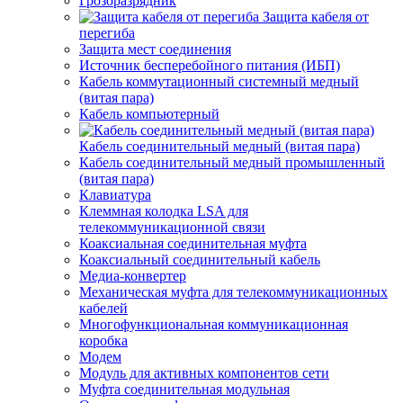
Грозоразрядник
Защита кабеля от
перегиба
Защита мест соединения
Источник бесперебойного питания (ИБП)
Кабель коммутационный системный медный
(витая пара)
Кабель компьютерный
Кабель соединительный медный (витая пара)
Кабель соединительный медный промышленный
(витая пара)
Клавиатура
Клеммная колодка LSA для
телекоммуникационной связи
Коаксиальная соединительная муфта
Коаксиальный соединительный кабель
Медиа-конвертер
Механическая муфта для телекоммуникационных
кабелей
Многофункциональная коммуникационная
коробка
Модем
Модуль для активных компонентов сети
Муфта соединительная модульная