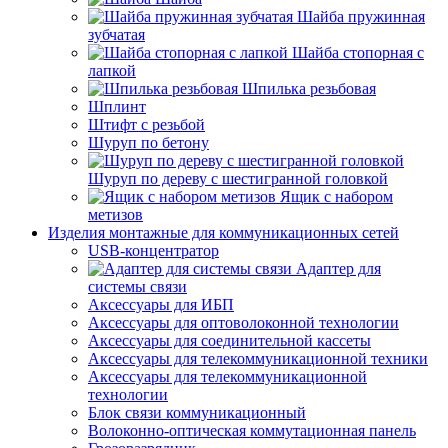
Шайба пружинная
зубчатая
Шайба стопорная с
лапкой
Шпилька резьбовая
Шплинт
Штифт с резьбой
Шуруп по бетону
Шуруп по дереву с шестигранной головкой
Ящик с набором
метизов
Изделия монтажные для коммуникационных сетей
USB-концентратор
Адаптер для
системы связи
Аксессуары для ИБП
Аксессуары для оптоволоконной технологии
Аксессуары для соединительной кассеты
Аксессуары для телекоммуникационной техники
Аксессуары для телекоммуникационной
технологии
Блок связи коммуникационный
Волоконно-оптическая коммутационная панель