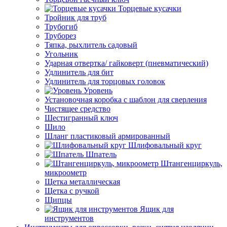
Торцевые кусачки
Тройник для труб
Трубогиб
Труборез
Тяпка, рыхлитель садовый
Угольник
Ударная отвертка/ гайковерт (пневматический)
Удлинитель для бит
Удлинитель для торцовых головок
Уровень
Установочная коробка с шаблон для сверления
Чистящее средство
Шестигранный ключ
Шило
Шланг пластиковый армированный
Шлифовальный круг
Шпатель
Штангенциркуль,
микроометр
Щетка металлическая
Щетка с ручкой
Щипцы
Ящик для
инструментов