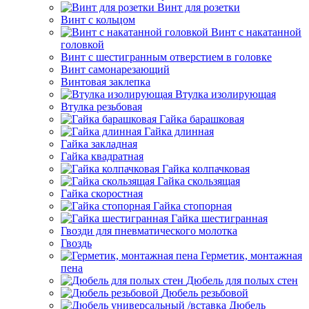
Винт для розетки
Винт с кольцом
Винт с накатанной
головкой
Винт с шестигранным отверстием в головке
Винт самонарезающий
Винтовая заклепка
Втулка изолирующая
Втулка резьбовая
Гайка барашковая
Гайка длинная
Гайка закладная
Гайка квадратная
Гайка колпачковая
Гайка скользящая
Гайка скоростная
Гайка стопорная
Гайка шестигранная
Гвозди для пневматического молотка
Гвоздь
Герметик, монтажная
пена
Дюбель для полых стен
Дюбель резьбовой
Дюбель