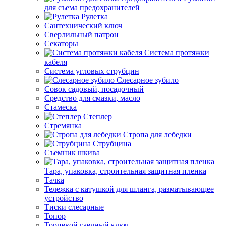
для съема предохранителей
Рулетка
Сантехнический ключ
Сверлильный патрон
Секаторы
Система протяжки
кабеля
Система угловых струбцин
Слесарное зубило
Совок садовый, посадочный
Средство для смазки, масло
Стамеска
Степлер
Стремянка
Стропа для лебедки
Струбцина
Съемник шкива
Тара, упаковка, строительная защитная пленка
Тачка
Тележка с катушкой для шланга, разматывающее
устройство
Тиски слесарные
Топор
Торцевой гаечный ключ