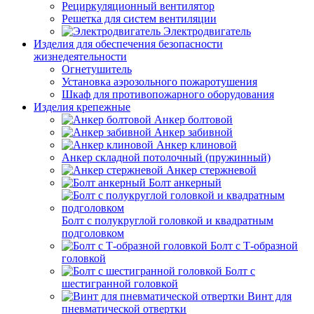
Рециркуляционный вентилятор
Решетка для систем вентиляции
Электродвигатель
Изделия для обеспечения безопасности
жизнедеятельности
Огнетушитель
Установка аэрозольного пожаротушения
Шкаф для противопожарного оборудования
Изделия крепежные
Анкер болтовой
Анкер забивной
Анкер клиновой
Анкер складной потолочный (пружинный)
Анкер стержневой
Болт анкерный
Болт с полукруглой головкой и квадратным
подголовком
Болт с Т-образной
головкой
Болт с
шестигранной головкой
Винт для
пневматической отвертки