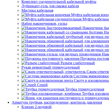
Комплект соединительной кабельной муфты
Лубрикант-гель для смазки кабеля
Мастика кабельная
Муфта кабельная конц
Муфта кабельна
Набор наконечников, гильз
Наконечник бы
На
Нак
Пружина постоя
Разъем слаботочный
Рукав ремонтный термоусадочный
Сжим ответв
Система маркировки
Скотч и изоляционна
Спрей
Трубка термоусадочная
Трубки изоляци
Арматура трубная, распределение, контроль давления
Клапан 2-ходовой