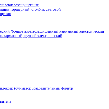
 пылевлагозащищенный
льник торшерный, столбик световой
ещения
Фонарь взрывозащищенный карманный электрический
ь карманный, ручной электрический
плексер (сумматор)/разделительный фильтр
твитель