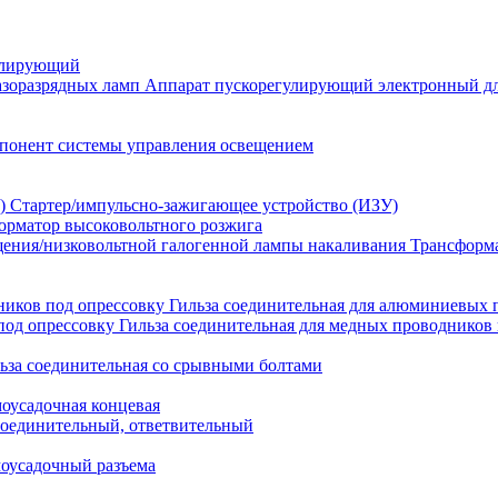
улирующий
Аппарат пускорегулирующий электронный дл
понент системы управления освещением
Стартер/импульсно-зажигающее устройство (ИЗУ)
орматор высоковольтного розжига
Трансформа
Гильза соединительная для алюминиевых 
Гильза соединительная для медных проводников 
ьза соединительная со срывными болтами
моусадочная концевая
оединительный, ответвительный
моусадочный разъема