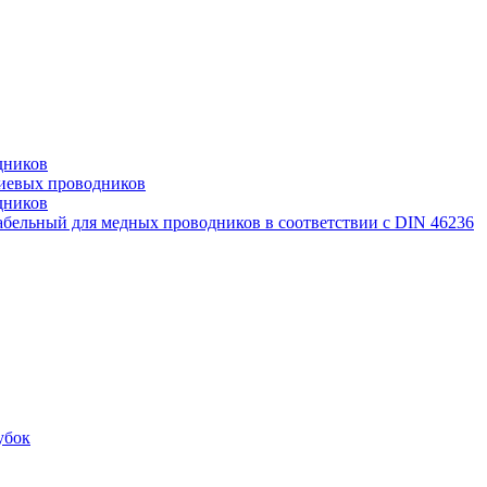
дников
иевых проводников
дников
бельный для медных проводников в соответствии с DIN 46236
убок