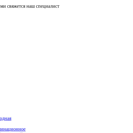
ми свяжется наш специалист
иодная
минационное