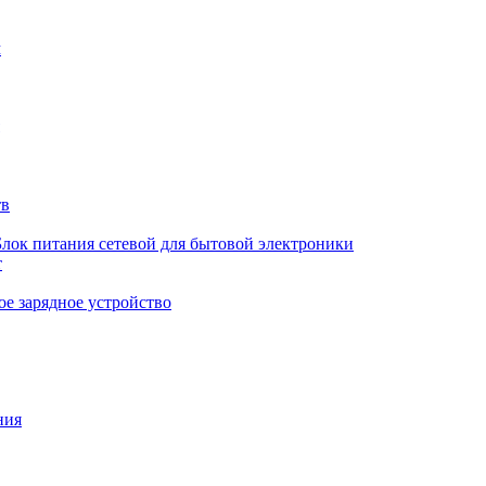
м
тв
Блок питания сетевой для бытовой электроники
т
е зарядное устройство
ния