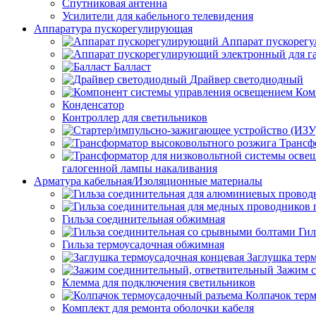
Спутниковая антенна
Усилители для кабельного телевидения
Аппаратура пускорегулирующая
Аппарат пускорег
Балласт
Драйвер светодиодный
Ком
Конденсатор
Контроллер для светильников
Трансф
галогенной лампы накаливания
Арматура кабельная/Изоляционные материалы
Гильза соединительная обжимная
Гил
Гильза термоусадочная обжимная
Заглушка тер
Зажим с
Клемма для подключения светильников
Колпачок тер
Комплект для ремонта оболочки кабеля