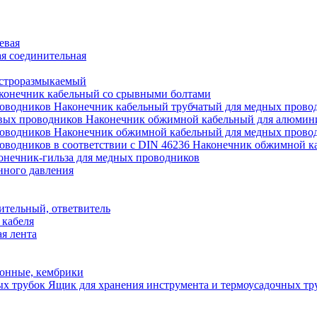
евая
я соединительная
строразмыкаемый
конечник кабельный со срывными болтами
Наконечник кабельный трубчатый для медных прово
Наконечник обжимной кабельный для алюмин
Наконечник обжимной кабельный для медных прово
Наконечник обжимной ка
онечник-гильза для медных проводников
нного давления
ительный, ответвитель
 кабеля
я лента
онные, кембрики
Ящик для хранения инструмента и термоусадочных тр