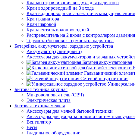
Клапан стравливания воздуха для радиатора
Кран водопроводный на 3 входа
Кран водопроводный с электрическим управление
Кран радиатора
Кран шаровой
Кран/вентиль водопроводный
Распределитель на 2 входа с контроллером давления
Термостат/оголовок термостата радиатора
Батарейки, аккумуляторы, зарядные устройства
Аккумулятор (свинцовый)
Аксессуары для аккумуляторов и зарядных устройс
Батарея аккумуляторная
Гальванический элемен
Сетевой шнур питания
Универсально
Бытовая техника крупная
Микроволновая печь (СВЧ)
Электрическая плита
Бытовая техника мелкая
Аксессуары для мелкой бытовой техники
Аксессуары для ухода за полом и систем пылеудале
Вентилятор
Весы
Гладильное оборудование