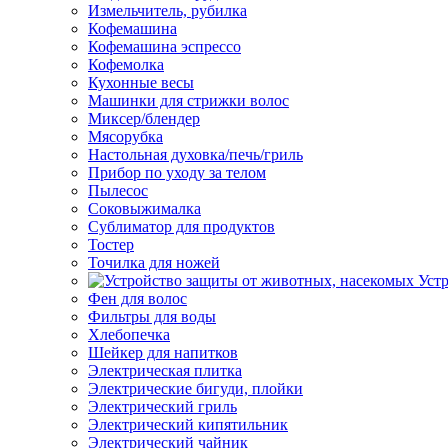
Измельчитель, рубилка
Кофемашина
Кофемашина эспрессо
Кофемолка
Кухонные весы
Машинки для стрижки волос
Миксер/блендер
Мясорубка
Настольная духовка/печь/гриль
Прибор по уходу за телом
Пылесос
Соковыжималка
Сублиматор для продуктов
Тостер
Точилка для ножей
Уст
Фен для волос
Фильтры для воды
Хлебопечка
Шейкер для напитков
Электрическая плитка
Электрические бигуди, плойки
Электрический гриль
Электрический кипятильник
Электрический чайник