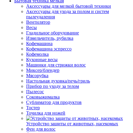
Бытовая техника мелкая
Аксессуары для мелкой бытовой техники
Аксессуары для ухода за полом и систем
пылеудаления
Вентилятор
Весы
Гладильное оборудование
Измельчитель, рубилка
Кофемашина
Кофемашина эспрессо
Кофемолка
Кухонные весы
Машинки для стрижки волос
Миксер/блендер
Мясорубка
Настольная духовка/печь/гриль
Прибор по уходу за телом
Пылесос
Соковыжималка
Сублиматор для продуктов
Тостер
Точилка для ножей
Устройство защиты от животных, насекомых
Фен для волос