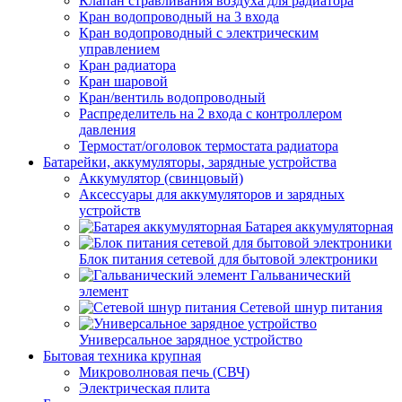
Клапан стравливания воздуха для радиатора
Кран водопроводный на 3 входа
Кран водопроводный с электрическим
управлением
Кран радиатора
Кран шаровой
Кран/вентиль водопроводный
Распределитель на 2 входа с контроллером
давления
Термостат/оголовок термостата радиатора
Батарейки, аккумуляторы, зарядные устройства
Аккумулятор (свинцовый)
Аксессуары для аккумуляторов и зарядных
устройств
Батарея аккумуляторная
Блок питания сетевой для бытовой электроники
Гальванический
элемент
Сетевой шнур питания
Универсальное зарядное устройство
Бытовая техника крупная
Микроволновая печь (СВЧ)
Электрическая плита