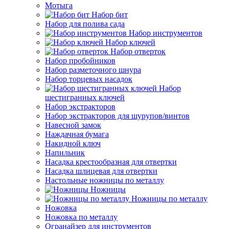
Мотыга
Набор бит
Набор для полива сада
Набор инструментов
Набор ключей
Набор отверток
Набор пробойников
Набор разметочного шнура
Набор торцевых насадок
Набор
шестигранных ключей
Набор экстракторов
Набор экстракторов для шурупов/винтов
Навесной замок
Наждачная бумага
Накидной ключ
Напильник
Насадка крестообразная для отвертки
Насадка шлицевая для отвертки
Настольные ножницы по металлу
Ножницы
Ножницы по металлу
Ножовка
Ножовка по металлу
Огранайзер для инструментов