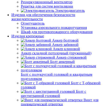
Рециркуляционный вентилятор
Решетка для систем вентиляции
Электродвигатель
Изделия для обеспечения безопасности
жизнедеятельности
Огнетушитель
Установка аэрозольного пожаротушения
Шкаф для противопожарного оборудования
Изделия крепежные
Анкер болтовой
Анкер забивной
Анкер клиновой
Анкер складной потолочный (пружинный)
Анкер стержневой
Болт анкерный
Болт с полукруглой головкой и квадратным
подголовком
Болт с Т-образной
головкой
Болт с
шестигранной головкой
Винт для
пневматической отвертки