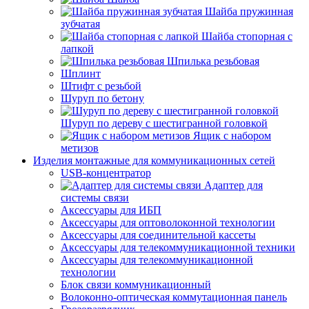
Шайба пружинная
зубчатая
Шайба стопорная с
лапкой
Шпилька резьбовая
Шплинт
Штифт с резьбой
Шуруп по бетону
Шуруп по дереву с шестигранной головкой
Ящик с набором
метизов
Изделия монтажные для коммуникационных сетей
USB-концентратор
Адаптер для
системы связи
Аксессуары для ИБП
Аксессуары для оптоволоконной технологии
Аксессуары для соединительной кассеты
Аксессуары для телекоммуникационной техники
Аксессуары для телекоммуникационной
технологии
Блок связи коммуникационный
Волоконно-оптическая коммутационная панель