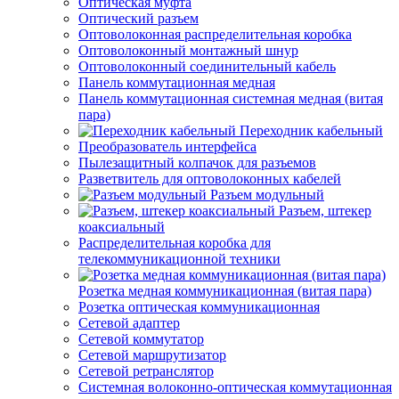
Оптическая муфта
Оптический разъем
Оптоволоконная распределительная коробка
Оптоволоконный монтажный шнур
Оптоволоконный соединительный кабель
Панель коммутационная медная
Панель коммутационная системная медная (витая
пара)
Переходник кабельный
Преобразователь интерфейса
Пылезащитный колпачок для разъемов
Разветвитель для оптоволоконных кабелей
Разъем модульный
Разъем, штекер
коаксиальный
Распределительная коробка для
телекоммуникационной техники
Розетка медная коммуникационная (витая пара)
Розетка оптическая коммуникационная
Сетевой адаптер
Сетевой коммутатор
Сетевой маршрутизатор
Сетевой ретранслятор
Системная волоконно-оптическая коммутационная