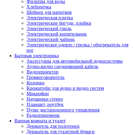
Фильтры для воды
Хлебопечка
Шейкер для напитков
Электрическая плитка
Электрические бигуди, плойки
Электрический гриль
Электрический кипятильник
Электрический чайник
Электрическое одеяло / грелка / обогреватель для
ног
Бытовая электроника
Аксессуары для автомобильной аудиосистемы
Аудио-видео соединяющий кабель
Видеопроектор
Громкоговоритель
Колонки
Кронштейн для аудио и видео систем
Микрофон
Наушники стерео
Планшет, ноутбук
Пульт дистанционного управления
Радиоприемник
Ванная комната и туалет
Держатель для полотенец
Держатель для туалетной бумаги