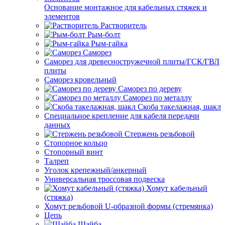
Основание монтажное для кабельных стяжек и
элементов
Растворитель
Рым-болт
Рым-гайка
Саморез
Саморез для древесностружечной плиты/ГСК/ГВЛ
плиты
Саморез кровельный
Саморез по дереву
Саморез по металлу
Скоба такелажная, шакл
Специальное крепление для кабеля передачи
данных
Стержень резьбовой
Стопорное кольцо
Стопорный винт
Талреп
Уголок крепежный/анкерный
Универсальная троссовая подвеска
Хомут кабельный
(стяжка)
Хомут резьбовой U-образной формы (стремянка)
Цепь
Шайба