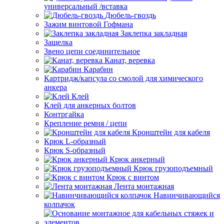
универсальный /вставка
Дюбель-гвоздь
Зажим винтовой Гофмана
Заклепка закладная
Защелка
Звено цепи соединительное
Канат, веревка
Карабин
Картридж/капсула со смолой для химического
анкера
Клей
Клей для анкерных болтов
Контргайка
Крепление ремня / цепи
Кронштейн для кабеля
Крюк L-образный
Крюк S-образный
Крюк анкерный
Крюк грузоподъемный
Крюк с винтом
Лента монтажная
Навинчивающийся
колпачок