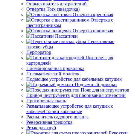
Опрыскиватель для растений
Отвертка Torx (звездочка)
Отвертка крестовая
Отвертка с
шестигранником
Отвертка шлицевая
Пассатижи
Переставные
плоскогубцы
Перфоратор
Пистолет для
картриджей
Пломбировочная проволока
Пневматический молоток
Подающее устройство для кабельных катушек
Подъемный домкрат
Пояс для инструментов
Привод инструмента для пробивания отверстий
Протирочная ткань
Разматывающее устройство для катушек с
кабелем/Станки кабельные
Распылитель садового шланга
Реверсивная трещотка
Резак для труб
Рукоятки