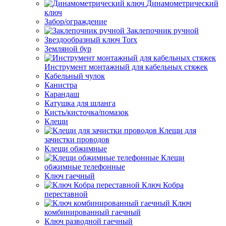
Динамометрический
ключ
Забор/ограждение
Заклепочник ручной
Звездообразный ключ Torx
Земляной бур
Инструмент монтажный для кабельных стяжек
Кабельный чулок
Канистра
Карандаш
Катушка для шланга
Кисть/кисточка/помазок
Клещи
Клещи для
зачистки проводов
Клещи обжимные
Клещи
обжимные телефонные
Ключ гаечный
Ключ Кобра
переставной
Ключ
комбинированный гаечный
Ключ разводной гаечный