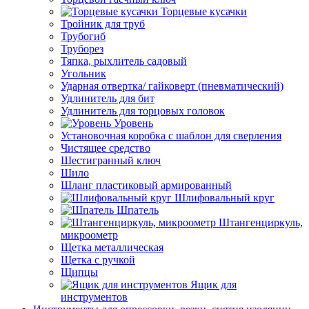
Торцевые кусачки
Тройник для труб
Трубогиб
Труборез
Тяпка, рыхлитель садовый
Угольник
Ударная отвертка/ гайковерт (пневматический)
Удлинитель для бит
Удлинитель для торцовых головок
Уровень
Установочная коробка с шаблон для сверления
Чистящее средство
Шестигранный ключ
Шило
Шланг пластиковый армированный
Шлифовальный круг
Шпатель
Штангенциркуль,
микроометр
Щетка металлическая
Щетка с ручкой
Щипцы
Ящик для
инструментов