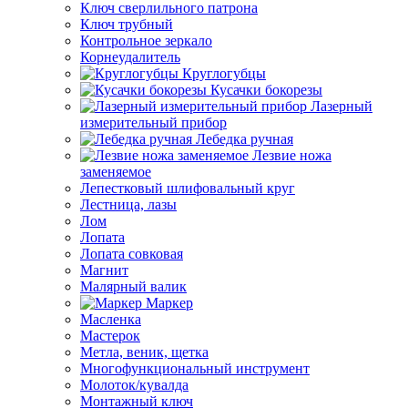
Ключ сверлильного патрона
Ключ трубный
Контрольное зеркало
Корнеудалитель
Круглогубцы
Кусачки бокорезы
Лазерный
измерительный прибор
Лебедка ручная
Лезвие ножа
заменяемое
Лепестковый шлифовальный круг
Лестница, лазы
Лом
Лопата
Лопата совковая
Магнит
Малярный валик
Маркер
Масленка
Мастерок
Метла, веник, щетка
Многофункциональный инструмент
Молоток/кувалда
Монтажный ключ