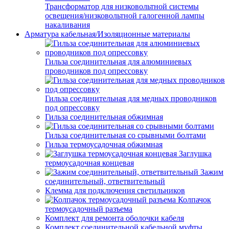
Трансформатор для низковольтной системы
освещения/низковольтной галогенной лампы
накаливания
Арматура кабельная/Изоляционные материалы
Гильза соединительная для алюминиевых
проводников под опрессовку
Гильза соединительная для медных проводников
под опрессовку
Гильза соединительная обжимная
Гильза соединительная со срывными болтами
Гильза термоусадочная обжимная
Заглушка
термоусадочная концевая
Зажим
соединительный, ответвительный
Клемма для подключения светильников
Колпачок
термоусадочный разъема
Комплект для ремонта оболочки кабеля
Комплект соединительной кабельной муфты