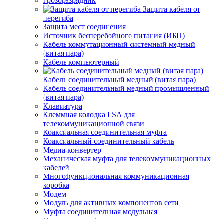
Грозоразрядник
Защита кабеля от
перегиба
Защита мест соединения
Источник бесперебойного питания (ИБП)
Кабель коммутационный системный медный
(витая пара)
Кабель компьютерный
Кабель соединительный медный (витая пара)
Кабель соединительный медный промышленный
(витая пара)
Клавиатура
Клеммная колодка LSA для
телекоммуникационной связи
Коаксиальная соединительная муфта
Коаксиальный соединительный кабель
Медиа-конвертер
Механическая муфта для телекоммуникационных
кабелей
Многофункциональная коммуникационная
коробка
Модем
Модуль для активных компонентов сети
Муфта соединительная модульная