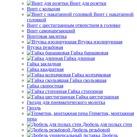
Винт для розетки
Винт с кольцом
Винт с накатанной
головкой
Винт с шестигранным отверстием в головке
Винт самонарезающий
Винтовая заклепка
Втулка изолирующая
Втулка резьбовая
Гайка барашковая
Гайка длинная
Гайка закладная
Гайка квадратная
Гайка колпачковая
Гайка скользящая
Гайка скоростная
Гайка стопорная
Гайка шестигранная
Гвозди для пневматического молотка
Гвоздь
Герметик, монтажная
пена
Дюбель для полых стен
Дюбель резьбовой
Дюбель