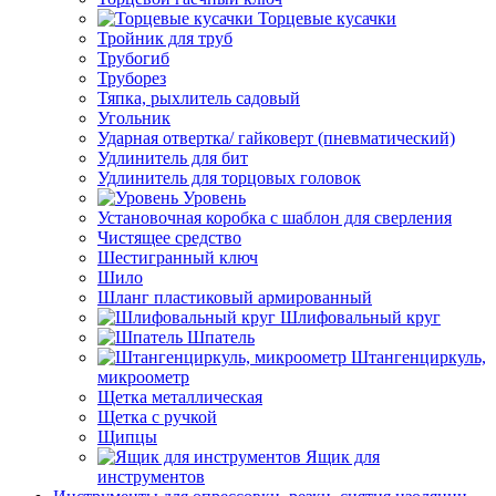
Торцевые кусачки
Тройник для труб
Трубогиб
Труборез
Тяпка, рыхлитель садовый
Угольник
Ударная отвертка/ гайковерт (пневматический)
Удлинитель для бит
Удлинитель для торцовых головок
Уровень
Установочная коробка с шаблон для сверления
Чистящее средство
Шестигранный ключ
Шило
Шланг пластиковый армированный
Шлифовальный круг
Шпатель
Штангенциркуль,
микроометр
Щетка металлическая
Щетка с ручкой
Щипцы
Ящик для
инструментов