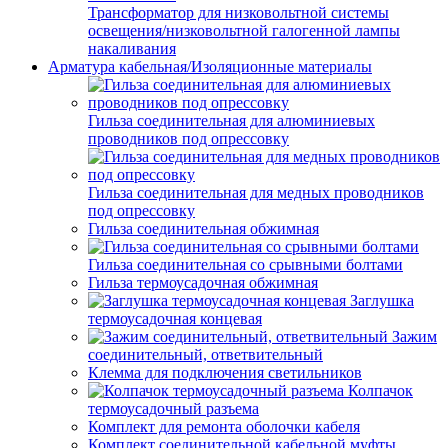
Трансформатор для низковольтной системы
освещения/низковольтной галогенной лампы
накаливания
Арматура кабельная/Изоляционные материалы
Гильза соединительная для алюминиевых
проводников под опрессовку
Гильза соединительная для медных проводников
под опрессовку
Гильза соединительная обжимная
Гильза соединительная со срывными болтами
Гильза термоусадочная обжимная
Заглушка
термоусадочная концевая
Зажим
соединительный, ответвительный
Клемма для подключения светильников
Колпачок
термоусадочный разъема
Комплект для ремонта оболочки кабеля
Комплект соединительной кабельной муфты