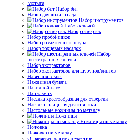
Мотыга
Набор бит
Набор для полива сада
Набор инструментов
Набор ключей
Набор отверток
Набор пробойников
Набор разметочного шнура
Набор торцевых насадок
Набор
шестигранных ключей
Набор экстракторов
Набор экстракторов для шурупов/винтов
Навесной замок
Наждачная бумага
Накидной ключ
Напильник
Насадка крестообразная для отвертки
Насадка шлицевая для отвертки
Настольные ножницы по металлу
Ножницы
Ножницы по металлу
Ножовка
Ножовка по металлу
Огранайзер для инструментов