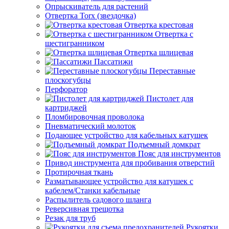
Опрыскиватель для растений
Отвертка Torx (звездочка)
Отвертка крестовая
Отвертка с
шестигранником
Отвертка шлицевая
Пассатижи
Переставные
плоскогубцы
Перфоратор
Пистолет для
картриджей
Пломбировочная проволока
Пневматический молоток
Подающее устройство для кабельных катушек
Подъемный домкрат
Пояс для инструментов
Привод инструмента для пробивания отверстий
Протирочная ткань
Разматывающее устройство для катушек с
кабелем/Станки кабельные
Распылитель садового шланга
Реверсивная трещотка
Резак для труб
Рукоятки