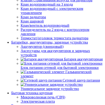
Клапан стравливания воздуха для радиатора
Кран водопроводный на 3 входа
Кран водопроводный с электрическим
управлением
Кран радиатора
Кран шаровой
Кран/вентиль водопроводный
Распределитель на 2 входа с контроллером
давления
Термостат/оголовок термостата радиатора
Батарейки, аккумуляторы, зарядные устройства
Аккумулятор (свинцовый)
Аксессуары для аккумуляторов и зарядных
устройств
Батарея аккумуляторная
Блок питания сетевой для бытовой электроники
Гальванический
элемент
Сетевой шнур питания
Универсальное зарядное устройство
Бытовая техника крупная
Микроволновая печь (СВЧ)
Электрическая плита