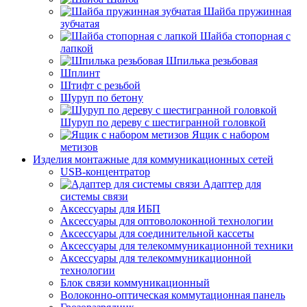
Шайба пружинная
зубчатая
Шайба стопорная с
лапкой
Шпилька резьбовая
Шплинт
Штифт с резьбой
Шуруп по бетону
Шуруп по дереву с шестигранной головкой
Ящик с набором
метизов
Изделия монтажные для коммуникационных сетей
USB-концентратор
Адаптер для
системы связи
Аксессуары для ИБП
Аксессуары для оптоволоконной технологии
Аксессуары для соединительной кассеты
Аксессуары для телекоммуникационной техники
Аксессуары для телекоммуникационной
технологии
Блок связи коммуникационный
Волоконно-оптическая коммутационная панель