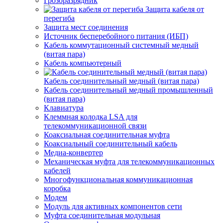
Грозоразрядник
Защита кабеля от
перегиба
Защита мест соединения
Источник бесперебойного питания (ИБП)
Кабель коммутационный системный медный
(витая пара)
Кабель компьютерный
Кабель соединительный медный (витая пара)
Кабель соединительный медный промышленный
(витая пара)
Клавиатура
Клеммная колодка LSA для
телекоммуникационной связи
Коаксиальная соединительная муфта
Коаксиальный соединительный кабель
Медиа-конвертер
Механическая муфта для телекоммуникационных
кабелей
Многофункциональная коммуникационная
коробка
Модем
Модуль для активных компонентов сети
Муфта соединительная модульная