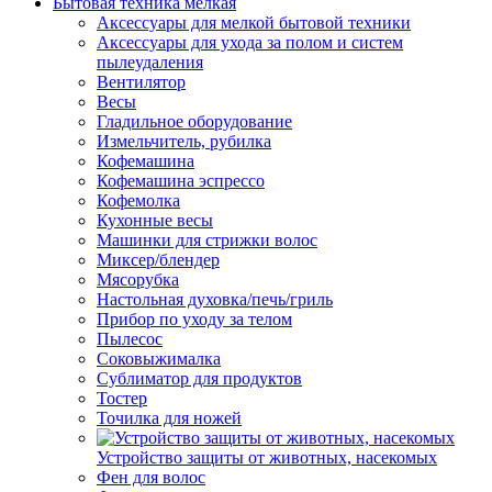
Бытовая техника мелкая
Аксессуары для мелкой бытовой техники
Аксессуары для ухода за полом и систем
пылеудаления
Вентилятор
Весы
Гладильное оборудование
Измельчитель, рубилка
Кофемашина
Кофемашина эспрессо
Кофемолка
Кухонные весы
Машинки для стрижки волос
Миксер/блендер
Мясорубка
Настольная духовка/печь/гриль
Прибор по уходу за телом
Пылесос
Соковыжималка
Сублиматор для продуктов
Тостер
Точилка для ножей
Устройство защиты от животных, насекомых
Фен для волос