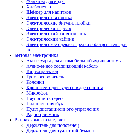
Фильтры для воды
Хлебопечка
Шейкер для напитков
Электрическая плитка
Электрические бигуди, плойки
Электрический гриль
Электрический кипятильник
Электрический чайник
Электрическое одеяло / грелка / обогреватель для
ног
Бытовая электроника
Аксессуары для автомобильной аудиосистемы
Аудио-видео соединяющий кабель
Видеопроектор
Громкоговоритель
Колонки
Кронштейн для аудио и видео систем
Микрофон
Наушники стерео
Планшет, ноутбук
Пульт дистанционного управления
Радиоприемник
Ванная комната и туалет
Держатель для полотенец
Держатель для туалетной бумаги