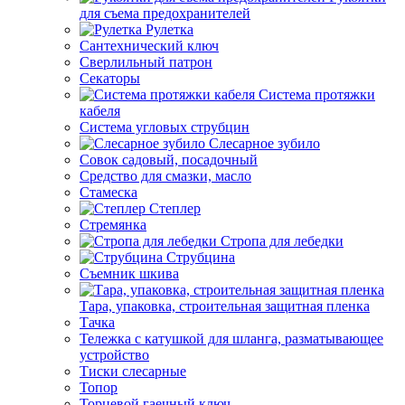
для съема предохранителей
Рулетка
Сантехнический ключ
Сверлильный патрон
Секаторы
Система протяжки
кабеля
Система угловых струбцин
Слесарное зубило
Совок садовый, посадочный
Средство для смазки, масло
Стамеска
Степлер
Стремянка
Стропа для лебедки
Струбцина
Съемник шкива
Тара, упаковка, строительная защитная пленка
Тачка
Тележка с катушкой для шланга, разматывающее
устройство
Тиски слесарные
Топор
Торцевой гаечный ключ