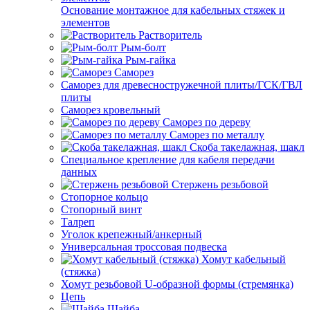
Основание монтажное для кабельных стяжек и
элементов
Растворитель
Рым-болт
Рым-гайка
Саморез
Саморез для древесностружечной плиты/ГСК/ГВЛ
плиты
Саморез кровельный
Саморез по дереву
Саморез по металлу
Скоба такелажная, шакл
Специальное крепление для кабеля передачи
данных
Стержень резьбовой
Стопорное кольцо
Стопорный винт
Талреп
Уголок крепежный/анкерный
Универсальная троссовая подвеска
Хомут кабельный
(стяжка)
Хомут резьбовой U-образной формы (стремянка)
Цепь
Шайба