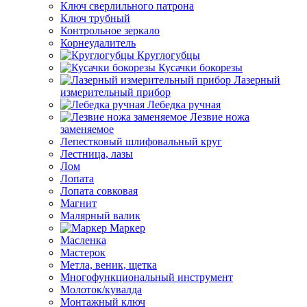
Ключ сверлильного патрона
Ключ трубный
Контрольное зеркало
Корнеудалитель
Круглогубцы
Кусачки бокорезы
Лазерный
измерительный прибор
Лебедка ручная
Лезвие ножа
заменяемое
Лепестковый шлифовальный круг
Лестница, лазы
Лом
Лопата
Лопата совковая
Магнит
Малярный валик
Маркер
Масленка
Мастерок
Метла, веник, щетка
Многофункциональный инструмент
Молоток/кувалда
Монтажный ключ