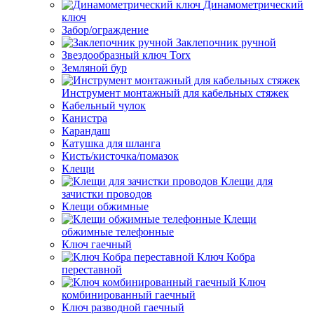
Динамометрический
ключ
Забор/ограждение
Заклепочник ручной
Звездообразный ключ Torx
Земляной бур
Инструмент монтажный для кабельных стяжек
Кабельный чулок
Канистра
Карандаш
Катушка для шланга
Кисть/кисточка/помазок
Клещи
Клещи для
зачистки проводов
Клещи обжимные
Клещи
обжимные телефонные
Ключ гаечный
Ключ Кобра
переставной
Ключ
комбинированный гаечный
Ключ разводной гаечный