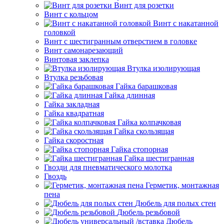
Винт для розетки
Винт с кольцом
Винт с накатанной
головкой
Винт с шестигранным отверстием в головке
Винт самонарезающий
Винтовая заклепка
Втулка изолирующая
Втулка резьбовая
Гайка барашковая
Гайка длинная
Гайка закладная
Гайка квадратная
Гайка колпачковая
Гайка скользящая
Гайка скоростная
Гайка стопорная
Гайка шестигранная
Гвозди для пневматического молотка
Гвоздь
Герметик, монтажная
пена
Дюбель для полых стен
Дюбель резьбовой
Дюбель