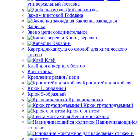
универсальный /вставка
Дюбель-гвоздь
Зажим винтовой Гофмана
Заклепка закладная
Защелка
Звено цепи соединительное
Канат, веревка
Карабин
Картридж/капсула со смолой для химического
анкера
Клей
Клей для анкерных болтов
Контргайка
Крепление ремня / цепи
Кронштейн для кабеля
Крюк L-образный
Крюк S-образный
Крюк анкерный
Крюк грузоподъемный
Крюк с винтом
Лента монтажная
Навинчивающийся
колпачок