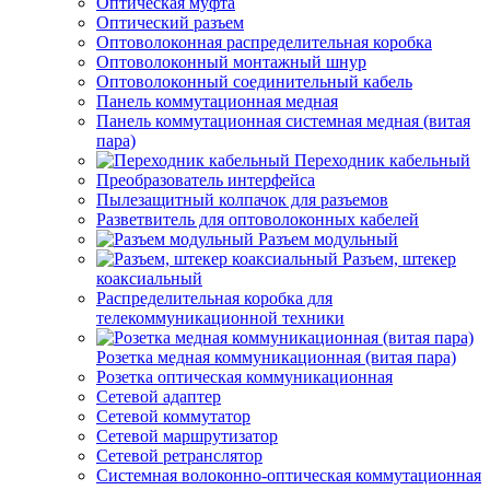
Оптическая муфта
Оптический разъем
Оптоволоконная распределительная коробка
Оптоволоконный монтажный шнур
Оптоволоконный соединительный кабель
Панель коммутационная медная
Панель коммутационная системная медная (витая
пара)
Переходник кабельный
Преобразователь интерфейса
Пылезащитный колпачок для разъемов
Разветвитель для оптоволоконных кабелей
Разъем модульный
Разъем, штекер
коаксиальный
Распределительная коробка для
телекоммуникационной техники
Розетка медная коммуникационная (витая пара)
Розетка оптическая коммуникационная
Сетевой адаптер
Сетевой коммутатор
Сетевой маршрутизатор
Сетевой ретранслятор
Системная волоконно-оптическая коммутационная