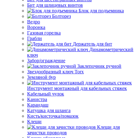
Бит для шлицевых винтов
Блок для подъемника
Болторез
Ведро
Воронка
Газовая горелка
Грабли
Держатель для бит
Динамометрический
ключ
Забор/ограждение
Заклепочник ручной
Звездообразный ключ Torx
Земляной бур
Инструмент монтажный для кабельных стяжек
Кабельный чулок
Канистра
Карандаш
Катушка для шланга
Кисть/кисточка/помазок
Клещи
Клещи для
зачистки проводов