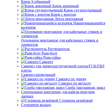
Крюк S-образный
Крюк анкерный
Крюк грузоподъемный
Крюк с винтом
Лента монтажная
Навинчивающийся
колпачок
Основание монтажное для кабельных стяжек и
элементов
Растворитель
Рым-болт
Рым-гайка
Саморез
Саморез для древесностружечной плиты/ГСК/ГВЛ
плиты
Саморез кровельный
Саморез по дереву
Саморез по металлу
Скоба такелажная, шакл
Специальное крепление для кабеля передачи
данных
Стержень резьбовой
Стопорное кольцо