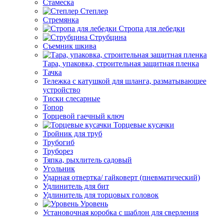
Стамеска
Степлер
Стремянка
Стропа для лебедки
Струбцина
Съемник шкива
Тара, упаковка, строительная защитная пленка
Тачка
Тележка с катушкой для шланга, разматывающее
устройство
Тиски слесарные
Топор
Торцевой гаечный ключ
Торцевые кусачки
Тройник для труб
Трубогиб
Труборез
Тяпка, рыхлитель садовый
Угольник
Ударная отвертка/ гайковерт (пневматический)
Удлинитель для бит
Удлинитель для торцовых головок
Уровень
Установочная коробка с шаблон для сверления