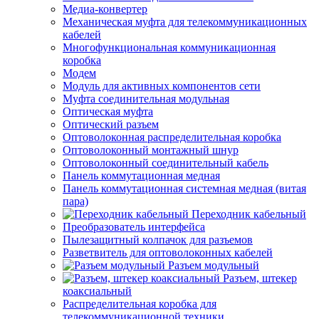
Медиа-конвертер
Механическая муфта для телекоммуникационных
кабелей
Многофункциональная коммуникационная
коробка
Модем
Модуль для активных компонентов сети
Муфта соединительная модульная
Оптическая муфта
Оптический разъем
Оптоволоконная распределительная коробка
Оптоволоконный монтажный шнур
Оптоволоконный соединительный кабель
Панель коммутационная медная
Панель коммутационная системная медная (витая
пара)
Переходник кабельный
Преобразователь интерфейса
Пылезащитный колпачок для разъемов
Разветвитель для оптоволоконных кабелей
Разъем модульный
Разъем, штекер
коаксиальный
Распределительная коробка для
телекоммуникационной техники