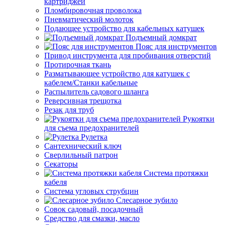
картриджей
Пломбировочная проволока
Пневматический молоток
Подающее устройство для кабельных катушек
Подъемный домкрат
Пояс для инструментов
Привод инструмента для пробивания отверстий
Протирочная ткань
Разматывающее устройство для катушек с
кабелем/Станки кабельные
Распылитель садового шланга
Реверсивная трещотка
Резак для труб
Рукоятки
для съема предохранителей
Рулетка
Сантехнический ключ
Сверлильный патрон
Секаторы
Система протяжки
кабеля
Система угловых струбцин
Слесарное зубило
Совок садовый, посадочный
Средство для смазки, масло