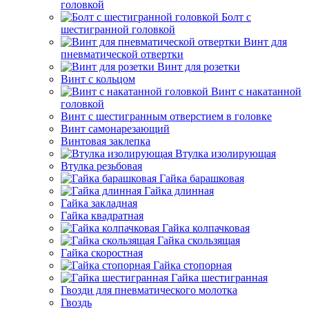
головкой
Болт с
шестигранной головкой
Винт для
пневматической отвертки
Винт для розетки
Винт с кольцом
Винт с накатанной
головкой
Винт с шестигранным отверстием в головке
Винт самонарезающий
Винтовая заклепка
Втулка изолирующая
Втулка резьбовая
Гайка барашковая
Гайка длинная
Гайка закладная
Гайка квадратная
Гайка колпачковая
Гайка скользящая
Гайка скоростная
Гайка стопорная
Гайка шестигранная
Гвозди для пневматического молотка
Гвоздь