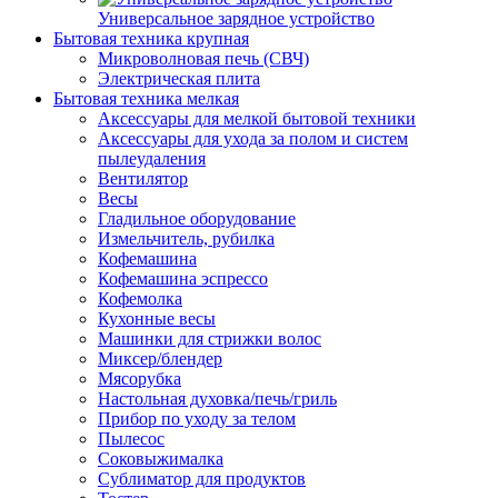
Универсальное зарядное устройство
Бытовая техника крупная
Микроволновая печь (СВЧ)
Электрическая плита
Бытовая техника мелкая
Аксессуары для мелкой бытовой техники
Аксессуары для ухода за полом и систем
пылеудаления
Вентилятор
Весы
Гладильное оборудование
Измельчитель, рубилка
Кофемашина
Кофемашина эспрессо
Кофемолка
Кухонные весы
Машинки для стрижки волос
Миксер/блендер
Мясорубка
Настольная духовка/печь/гриль
Прибор по уходу за телом
Пылесос
Соковыжималка
Сублиматор для продуктов