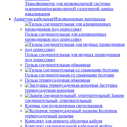
Трансформатор для низковольтной системы
освещения/низковольтной галогенной лампы
накаливания
Арматура кабельная/Изоляционные материалы
Гильза соединительная для алюминиевых
проводников под опрессовку
Гильза соединительная для медных проводников
под опрессовку
Гильза соединительная обжимная
Гильза соединительная со срывными болтами
Гильза термоусадочная обжимная
Заглушка
термоусадочная концевая
Зажим
соединительный, ответвительный
Клемма для подключения светильников
Колпачок
термоусадочный разъема
Комплект для ремонта оболочки кабеля
Комплект соединительной кабельной муфты