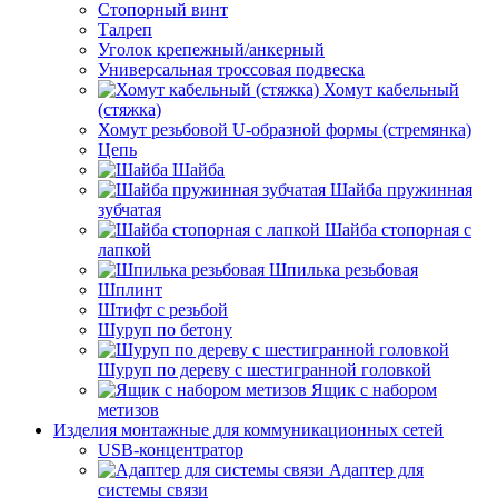
Стопорный винт
Талреп
Уголок крепежный/анкерный
Универсальная троссовая подвеска
Хомут кабельный
(стяжка)
Хомут резьбовой U-образной формы (стремянка)
Цепь
Шайба
Шайба пружинная
зубчатая
Шайба стопорная с
лапкой
Шпилька резьбовая
Шплинт
Штифт с резьбой
Шуруп по бетону
Шуруп по дереву с шестигранной головкой
Ящик с набором
метизов
Изделия монтажные для коммуникационных сетей
USB-концентратор
Адаптер для
системы связи