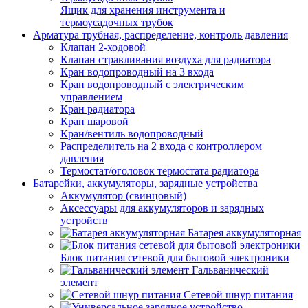
Ящик для хранения инструмента и
термоусадочных трубок
Арматура трубная, распределение, контроль давления
Клапан 2-ходовой
Клапан стравливания воздуха для радиатора
Кран водопроводный на 3 входа
Кран водопроводный с электрическим
управлением
Кран радиатора
Кран шаровой
Кран/вентиль водопроводный
Распределитель на 2 входа с контроллером
давления
Термостат/оголовок термостата радиатора
Батарейки, аккумуляторы, зарядные устройства
Аккумулятор (свинцовый)
Аксессуары для аккумуляторов и зарядных
устройств
Батарея аккумуляторная
Блок питания сетевой для бытовой электроники
Гальванический
элемент
Сетевой шнур питания