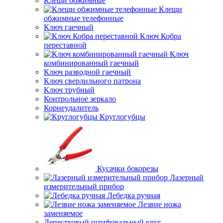
Клещи обжимные
Клещи
обжимные телефонные
Ключ гаечный
Ключ Кобра
переставной
Ключ
комбинированный гаечный
Ключ разводной гаечный
Ключ сверлильного патрона
Ключ трубный
Контрольное зеркало
Корнеудалитель
Круглогубцы
Кусачки бокорезы
Лазерный
измерительный прибор
Лебедка ручная
Лезвие ножа
заменяемое
Лепестковый шлифовальный круг