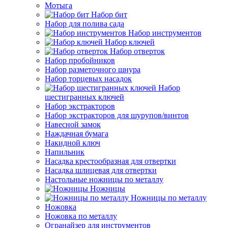
Мотыга
Набор бит
Набор для полива сада
Набор инструментов
Набор ключей
Набор отверток
Набор пробойников
Набор разметочного шнура
Набор торцевых насадок
Набор
шестигранных ключей
Набор экстракторов
Набор экстракторов для шурупов/винтов
Навесной замок
Наждачная бумага
Накидной ключ
Напильник
Насадка крестообразная для отвертки
Насадка шлицевая для отвертки
Настольные ножницы по металлу
Ножницы
Ножницы по металлу
Ножовка
Ножовка по металлу
Огранайзер для инструментов