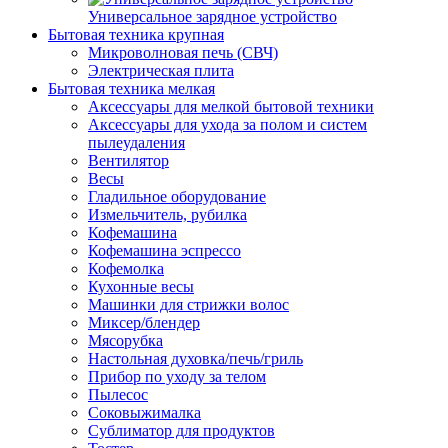
Универсальное зарядное устройство
Бытовая техника крупная
Микроволновая печь (СВЧ)
Электрическая плита
Бытовая техника мелкая
Аксессуары для мелкой бытовой техники
Аксессуары для ухода за полом и систем
пылеудаления
Вентилятор
Весы
Гладильное оборудование
Измельчитель, рубилка
Кофемашина
Кофемашина эспрессо
Кофемолка
Кухонные весы
Машинки для стрижки волос
Миксер/блендер
Мясорубка
Настольная духовка/печь/гриль
Прибор по уходу за телом
Пылесос
Соковыжималка
Сублиматор для продуктов