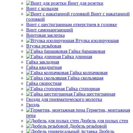
Винт для розетки
Винт с кольцом
Винт с накатанной
головкой
Винт с шестигранным отверстием в головке
Винт самонарезающий
Винтовая заклепка
Втулка изолирующая
Втулка резьбовая
Гайка барашковая
Гайка длинная
Гайка закладная
Гайка квадратная
Гайка колпачковая
Гайка скользящая
Гайка скоростная
Гайка стопорная
Гайка шестигранная
Гвозди для пневматического молотка
Гвоздь
Герметик, монтажная
пена
Дюбель для полых стен
Дюбель резьбовой
Дюбель