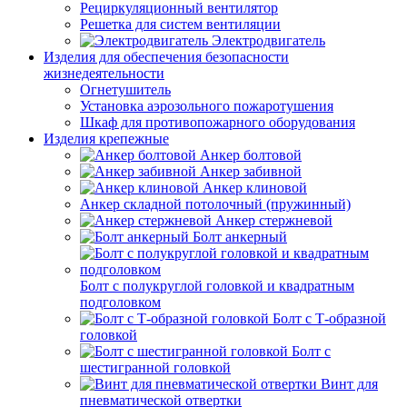
Рециркуляционный вентилятор
Решетка для систем вентиляции
Электродвигатель
Изделия для обеспечения безопасности
жизнедеятельности
Огнетушитель
Установка аэрозольного пожаротушения
Шкаф для противопожарного оборудования
Изделия крепежные
Анкер болтовой
Анкер забивной
Анкер клиновой
Анкер складной потолочный (пружинный)
Анкер стержневой
Болт анкерный
Болт с полукруглой головкой и квадратным
подголовком
Болт с Т-образной
головкой
Болт с
шестигранной головкой
Винт для
пневматической отвертки