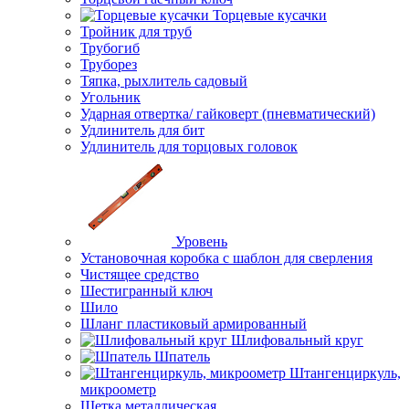
Торцевые кусачки
Тройник для труб
Трубогиб
Труборез
Тяпка, рыхлитель садовый
Угольник
Ударная отвертка/ гайковерт (пневматический)
Удлинитель для бит
Удлинитель для торцовых головок
Уровень
Установочная коробка с шаблон для сверления
Чистящее средство
Шестигранный ключ
Шило
Шланг пластиковый армированный
Шлифовальный круг
Шпатель
Штангенциркуль,
микроометр
Щетка металлическая