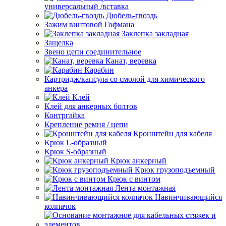
универсальный /вставка
Дюбель-гвоздь
Зажим винтовой Гофмана
Заклепка закладная
Защелка
Звено цепи соединительное
Канат, веревка
Карабин
Картридж/капсула со смолой для химического
анкера
Клей
Клей для анкерных болтов
Контргайка
Крепление ремня / цепи
Кронштейн для кабеля
Крюк L-образный
Крюк S-образный
Крюк анкерный
Крюк грузоподъемный
Крюк с винтом
Лента монтажная
Навинчивающийся
колпачок