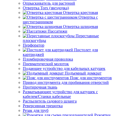
Опрыскиватель для растений
Отвертка Torx (звездочка)
Отвертка крестовая
Отвертка с
шестигранником
Отвертка шлицевая
Пассатижи
Переставные
плоскогубцы
Перфоратор
Пистолет для
картриджей
Пломбировочная проволока
Пневматический молоток
Подающее устройство для кабельных катушек
Подъемный домкрат
Пояс для инструментов
Привод инструмента для пробивания отверстий
Протирочная ткань
Разматывающее устройство для катушек с
кабелем/Станки кабельные
Распылитель садового шланга
Реверсивная трещотка
Резак для труб
Рукоятки