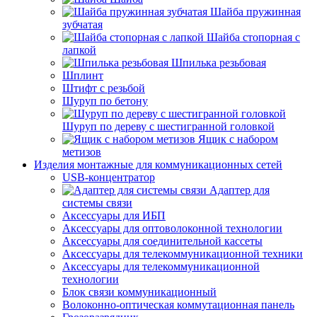
Шайба пружинная
зубчатая
Шайба стопорная с
лапкой
Шпилька резьбовая
Шплинт
Штифт с резьбой
Шуруп по бетону
Шуруп по дереву с шестигранной головкой
Ящик с набором
метизов
Изделия монтажные для коммуникационных сетей
USB-концентратор
Адаптер для
системы связи
Аксессуары для ИБП
Аксессуары для оптоволоконной технологии
Аксессуары для соединительной кассеты
Аксессуары для телекоммуникационной техники
Аксессуары для телекоммуникационной
технологии
Блок связи коммуникационный
Волоконно-оптическая коммутационная панель