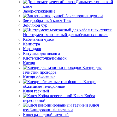
Динамометрический
ключ
Забор/ограждение
Заклепочник ручной
Звездообразный ключ Torx
Земляной бур
Инструмент монтажный для кабельных стяжек
Кабельный чулок
Канистра
Карандаш
Катушка для шланга
Кисть/кисточка/помазок
Клещи
Клещи для
зачистки проводов
Клещи обжимные
Клещи
обжимные телефонные
Ключ гаечный
Ключ Кобра
переставной
Ключ
комбинированный гаечный
Ключ разводной гаечный