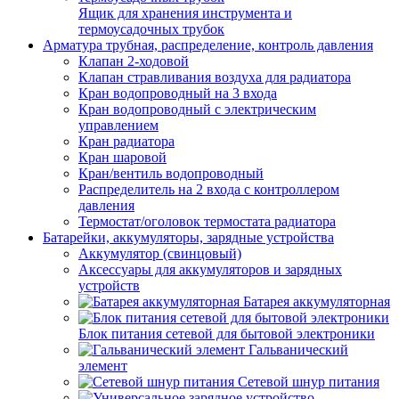
Ящик для хранения инструмента и
термоусадочных трубок
Арматура трубная, распределение, контроль давления
Клапан 2-ходовой
Клапан стравливания воздуха для радиатора
Кран водопроводный на 3 входа
Кран водопроводный с электрическим
управлением
Кран радиатора
Кран шаровой
Кран/вентиль водопроводный
Распределитель на 2 входа с контроллером
давления
Термостат/оголовок термостата радиатора
Батарейки, аккумуляторы, зарядные устройства
Аккумулятор (свинцовый)
Аксессуары для аккумуляторов и зарядных
устройств
Батарея аккумуляторная
Блок питания сетевой для бытовой электроники
Гальванический
элемент
Сетевой шнур питания