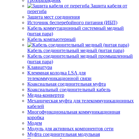
Грозоразрядник
Защита кабеля от
перегиба
Защита мест соединения
Источник бесперебойного питания (ИБП)
Кабель коммутационный системный медный
(витая пара)
Кабель компьютерный
Кабель соединительный медный (витая пара)
Кабель соединительный медный промышленный
(витая пара)
Клавиатура
Клеммная колодка LSA для
телекоммуникационной связи
Коаксиальная соединительная муфта
Коаксиальный соединительный кабель
Медиа-конвертер
Механическая муфта для телекоммуникационных
кабелей
Многофункциональная коммуникационная
коробка
Модем
Модуль для активных компонентов сети
Муфта соединительная модульная