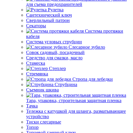
для съема предохранителей
Рулетка
Сантехнический ключ
Сверлильный патрон
Секаторы
Система протяжки
кабеля
Система угловых струбцин
Слесарное зубило
Совок садовый, посадочный
Средство для смазки, масло
Стамеска
Степлер
Стремянка
Стропа для лебедки
Струбцина
Съемник шкива
Тара, упаковка, строительная защитная пленка
Тачка
Тележка с катушкой для шланга, разматывающее
устройство
Тиски слесарные
Топор
Торцевой гаечный ключ