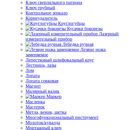
Ключ сверлильного патрона
Ключ трубный
Контрольное зеркало
Корнеудалитель
Круглогубцы
Кусачки бокорезы
Лазерный
измерительный прибор
Лебедка ручная
Лезвие ножа
заменяемое
Лепестковый шлифовальный круг
Лестница, лазы
Лом
Лопата
Лопата совковая
Магнит
Малярный валик
Маркер
Масленка
Мастерок
Метла, веник, щетка
Многофункциональный инструмент
Молоток/кувалда
Монтажный ключ