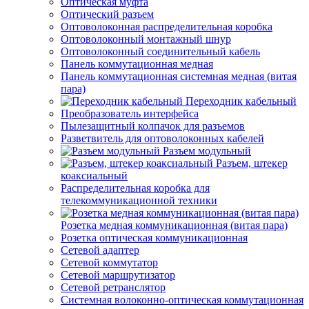
Оптическая муфта
Оптический разъем
Оптоволоконная распределительная коробка
Оптоволоконный монтажный шнур
Оптоволоконный соединительный кабель
Панель коммутационная медная
Панель коммутационная системная медная (витая
пара)
Переходник кабельный
Преобразователь интерфейса
Пылезащитный колпачок для разъемов
Разветвитель для оптоволоконных кабелей
Разъем модульный
Разъем, штекер
коаксиальный
Распределительная коробка для
телекоммуникационной техники
Розетка медная коммуникационная (витая пара)
Розетка оптическая коммуникационная
Сетевой адаптер
Сетевой коммутатор
Сетевой маршрутизатор
Сетевой ретранслятор
Системная волоконно-оптическая коммутационная