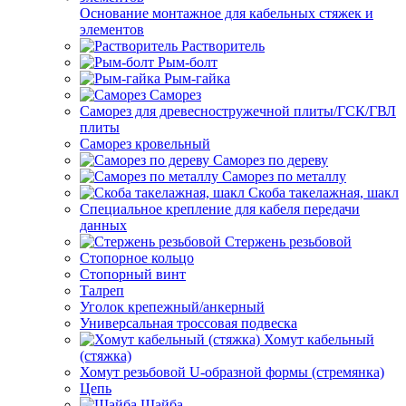
Основание монтажное для кабельных стяжек и
элементов
Растворитель
Рым-болт
Рым-гайка
Саморез
Саморез для древесностружечной плиты/ГСК/ГВЛ
плиты
Саморез кровельный
Саморез по дереву
Саморез по металлу
Скоба такелажная, шакл
Специальное крепление для кабеля передачи
данных
Стержень резьбовой
Стопорное кольцо
Стопорный винт
Талреп
Уголок крепежный/анкерный
Универсальная троссовая подвеска
Хомут кабельный
(стяжка)
Хомут резьбовой U-образной формы (стремянка)
Цепь
Шайба