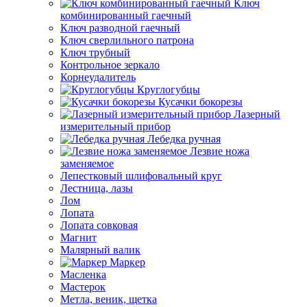
Ключ
комбинированный гаечный
Ключ разводной гаечный
Ключ сверлильного патрона
Ключ трубный
Контрольное зеркало
Корнеудалитель
Круглогубцы
Кусачки бокорезы
Лазерный
измерительный прибор
Лебедка ручная
Лезвие ножа
заменяемое
Лепестковый шлифовальный круг
Лестница, лазы
Лом
Лопата
Лопата совковая
Магнит
Малярный валик
Маркер
Масленка
Мастерок
Метла, веник, щетка