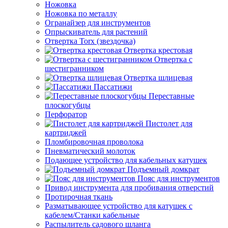
Ножовка
Ножовка по металлу
Огранайзер для инструментов
Опрыскиватель для растений
Отвертка Torx (звездочка)
Отвертка крестовая
Отвертка с
шестигранником
Отвертка шлицевая
Пассатижи
Переставные
плоскогубцы
Перфоратор
Пистолет для
картриджей
Пломбировочная проволока
Пневматический молоток
Подающее устройство для кабельных катушек
Подъемный домкрат
Пояс для инструментов
Привод инструмента для пробивания отверстий
Протирочная ткань
Разматывающее устройство для катушек с
кабелем/Станки кабельные
Распылитель садового шланга