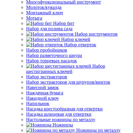
Многофункциональный инструмент
Молоток/кувалда
Монтажный ключ
Мотыга
Набор бит
Набор для полива сада
Набор инструментов
Набор ключей
Набор отверток
Набор пробойников
Набор разметочного шнура
Набор торцевых насадок
Набор
шестигранных ключей
Набор экстракторов
Набор экстракторов для шурупов/винтов
Навесной замок
Наждачная бумага
Накидной ключ
Напильник
Насадка крестообразная для отвертки
Насадка шлицевая для отвертки
Настольные ножницы по металлу
Ножницы
Ножницы по металлу