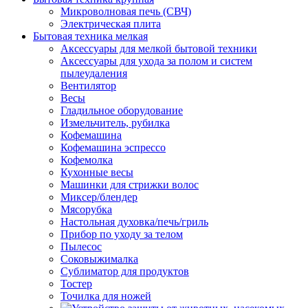
Микроволновая печь (СВЧ)
Электрическая плита
Бытовая техника мелкая
Аксессуары для мелкой бытовой техники
Аксессуары для ухода за полом и систем
пылеудаления
Вентилятор
Весы
Гладильное оборудование
Измельчитель, рубилка
Кофемашина
Кофемашина эспрессо
Кофемолка
Кухонные весы
Машинки для стрижки волос
Миксер/блендер
Мясорубка
Настольная духовка/печь/гриль
Прибор по уходу за телом
Пылесос
Соковыжималка
Сублиматор для продуктов
Тостер
Точилка для ножей