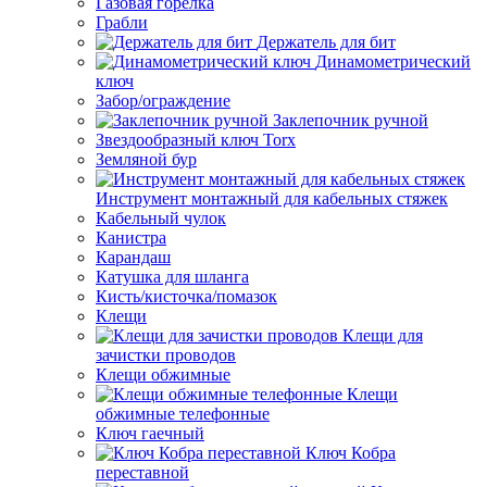
Газовая горелка
Грабли
Держатель для бит
Динамометрический
ключ
Забор/ограждение
Заклепочник ручной
Звездообразный ключ Torx
Земляной бур
Инструмент монтажный для кабельных стяжек
Кабельный чулок
Канистра
Карандаш
Катушка для шланга
Кисть/кисточка/помазок
Клещи
Клещи для
зачистки проводов
Клещи обжимные
Клещи
обжимные телефонные
Ключ гаечный
Ключ Кобра
переставной