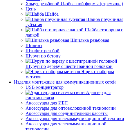
Хомут резьбовой U-образной формы (стремянка)
Цепь
Шайба
Шайба пружинная
зубчатая
Шайба стопорная с
лапкой
Шпилька резьбовая
Шплинт
Штифт с резьбой
Шуруп по бетону
Шуруп по дереву с шестигранной головкой
Ящик с набором
метизов
Изделия монтажные для коммуникационных сетей
USB-концентратор
Адаптер для
системы связи
Аксессуары для ИБП
Аксессуары для оптоволоконной технологии
Аксессуары для соединительной кассеты
Аксессуары для телекоммуникационной техники
Аксессуары для телекоммуникационной
технологии