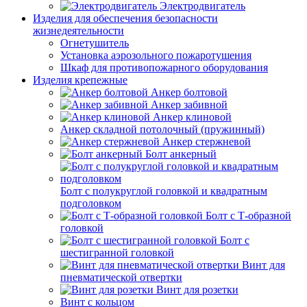
Электродвигатель
Изделия для обеспечения безопасности
жизнедеятельности
Огнетушитель
Установка аэрозольного пожаротушения
Шкаф для противопожарного оборудования
Изделия крепежные
Анкер болтовой
Анкер забивной
Анкер клиновой
Анкер складной потолочный (пружинный)
Анкер стержневой
Болт анкерный
Болт с полукруглой головкой и квадратным
подголовком
Болт с Т-образной
головкой
Болт с
шестигранной головкой
Винт для
пневматической отвертки
Винт для розетки
Винт с кольцом