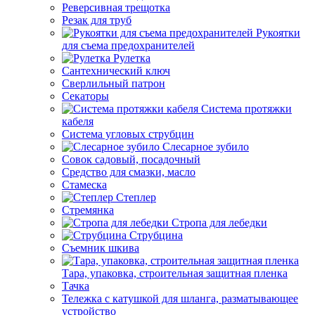
Реверсивная трещотка
Резак для труб
Рукоятки
для съема предохранителей
Рулетка
Сантехнический ключ
Сверлильный патрон
Секаторы
Система протяжки
кабеля
Система угловых струбцин
Слесарное зубило
Совок садовый, посадочный
Средство для смазки, масло
Стамеска
Степлер
Стремянка
Стропа для лебедки
Струбцина
Съемник шкива
Тара, упаковка, строительная защитная пленка
Тачка
Тележка с катушкой для шланга, разматывающее
устройство