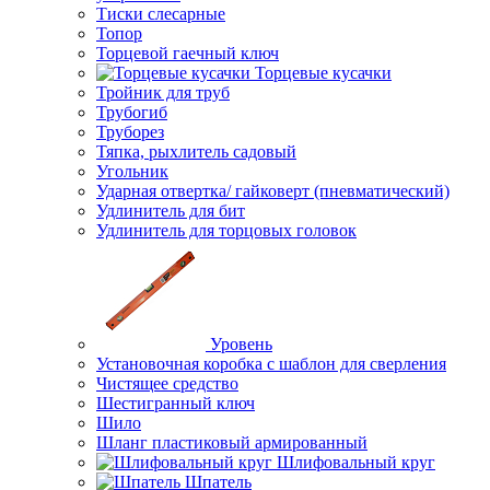
Тиски слесарные
Топор
Торцевой гаечный ключ
Торцевые кусачки
Тройник для труб
Трубогиб
Труборез
Тяпка, рыхлитель садовый
Угольник
Ударная отвертка/ гайковерт (пневматический)
Удлинитель для бит
Удлинитель для торцовых головок
Уровень
Установочная коробка с шаблон для сверления
Чистящее средство
Шестигранный ключ
Шило
Шланг пластиковый армированный
Шлифовальный круг
Шпатель