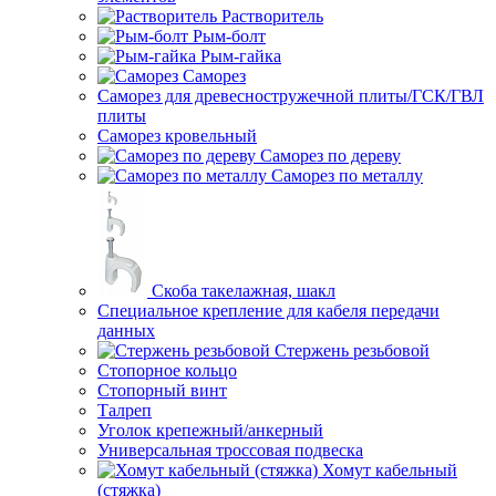
Растворитель
Рым-болт
Рым-гайка
Саморез
Саморез для древесностружечной плиты/ГСК/ГВЛ
плиты
Саморез кровельный
Саморез по дереву
Саморез по металлу
Скоба такелажная, шакл
Специальное крепление для кабеля передачи
данных
Стержень резьбовой
Стопорное кольцо
Стопорный винт
Талреп
Уголок крепежный/анкерный
Универсальная троссовая подвеска
Хомут кабельный
(стяжка)