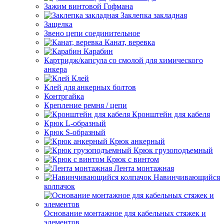
Зажим винтовой Гофмана
Заклепка закладная
Защелка
Звено цепи соединительное
Канат, веревка
Карабин
Картридж/капсула со смолой для химического
анкера
Клей
Клей для анкерных болтов
Контргайка
Крепление ремня / цепи
Кронштейн для кабеля
Крюк L-образный
Крюк S-образный
Крюк анкерный
Крюк грузоподъемный
Крюк с винтом
Лента монтажная
Навинчивающийся
колпачок
Основание монтажное для кабельных стяжек и
элементов