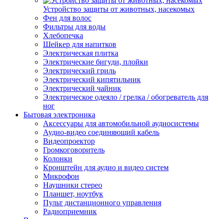
Устройство защиты от животных, насекомых
Фен для волос
Фильтры для воды
Хлебопечка
Шейкер для напитков
Электрическая плитка
Электрические бигуди, плойки
Электрический гриль
Электрический кипятильник
Электрический чайник
Электрическое одеяло / грелка / обогреватель для
ног
Бытовая электроника
Аксессуары для автомобильной аудиосистемы
Аудио-видео соединяющий кабель
Видеопроектор
Громкоговоритель
Колонки
Кронштейн для аудио и видео систем
Микрофон
Наушники стерео
Планшет, ноутбук
Пульт дистанционного управления
Радиоприемник