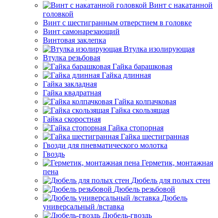
Винт с накатанной
головкой
Винт с шестигранным отверстием в головке
Винт самонарезающий
Винтовая заклепка
Втулка изолирующая
Втулка резьбовая
Гайка барашковая
Гайка длинная
Гайка закладная
Гайка квадратная
Гайка колпачковая
Гайка скользящая
Гайка скоростная
Гайка стопорная
Гайка шестигранная
Гвозди для пневматического молотка
Гвоздь
Герметик, монтажная
пена
Дюбель для полых стен
Дюбель резьбовой
Дюбель
универсальный /вставка
Дюбель-гвоздь