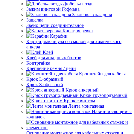
Дюбель-гвоздь
Зажим винтовой Гофмана
Заклепка закладная
Защелка
Звено цепи соединительное
Канат, веревка
Карабин
Картридж/капсула со смолой для химического
анкера
Клей
Клей для анкерных болтов
Контргайка
Крепление ремня / цепи
Кронштейн для кабеля
Крюк L-образный
Крюк S-образный
Крюк анкерный
Крюк грузоподъемный
Крюк с винтом
Лента монтажная
Навинчивающийся
колпачок
Основание монтажное для кабельных стяжек и