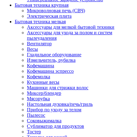
Бытовая техника крупная
Микроволновая печь (СВЧ)
Электрическая плита
Бытовая техника мелкая
Аксессуары для мелкой бытовой техники
Аксессуары для ухода за полом и систем
пылеудаления
Вентилятор
Весы
Гладильное оборудование
Измельчитель, рубилка
Кофемашина
Кофемашина эспрессо
Кофемолка
Кухонные весы
Машинки для стрижки волос
Миксер/блендер
Мясорубка
Настольная духовка/печь/гриль
Прибор по уходу за телом
Пылесос
Соковыжималка
Сублиматор для продуктов
Тостер