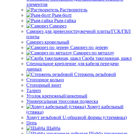
элементов
Растворитель
Рым-болт
Рым-гайка
Саморез
Саморез для древесностружечной плиты/ГСК/ГВЛ
плиты
Саморез кровельный
Саморез по дереву
Саморез по металлу
Скоба такелажная, шакл
Специальное крепление для кабеля передачи
данных
Стержень резьбовой
Стопорное кольцо
Стопорный винт
Талреп
Уголок крепежный/анкерный
Универсальная троссовая подвеска
Хомут кабельный
(стяжка)
Хомут резьбовой U-образной формы (стремянка)
Цепь
Шайба
Шайба пружинная