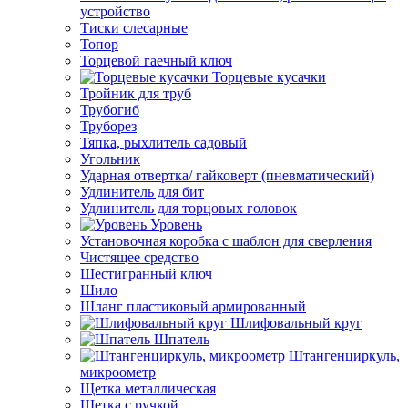
устройство
Тиски слесарные
Топор
Торцевой гаечный ключ
Торцевые кусачки
Тройник для труб
Трубогиб
Труборез
Тяпка, рыхлитель садовый
Угольник
Ударная отвертка/ гайковерт (пневматический)
Удлинитель для бит
Удлинитель для торцовых головок
Уровень
Установочная коробка с шаблон для сверления
Чистящее средство
Шестигранный ключ
Шило
Шланг пластиковый армированный
Шлифовальный круг
Шпатель
Штангенциркуль,
микроометр
Щетка металлическая
Щетка с ручкой