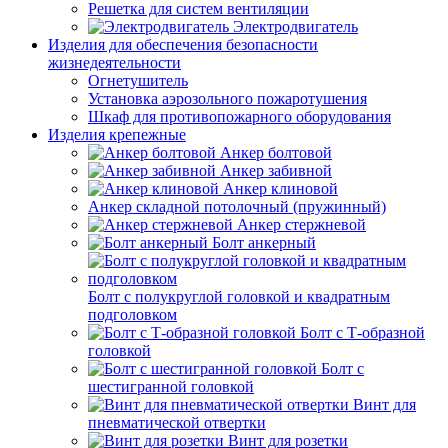
Решетка для систем вентиляции
Электродвигатель
Изделия для обеспечения безопасности
жизнедеятельности
Огнетушитель
Установка аэрозольного пожаротушения
Шкаф для противопожарного оборудования
Изделия крепежные
Анкер болтовой
Анкер забивной
Анкер клиновой
Анкер складной потолочный (пружинный)
Анкер стержневой
Болт анкерный
Болт с полукруглой головкой и квадратным
подголовком
Болт с Т-образной
головкой
Болт с
шестигранной головкой
Винт для
пневматической отвертки
Винт для розетки