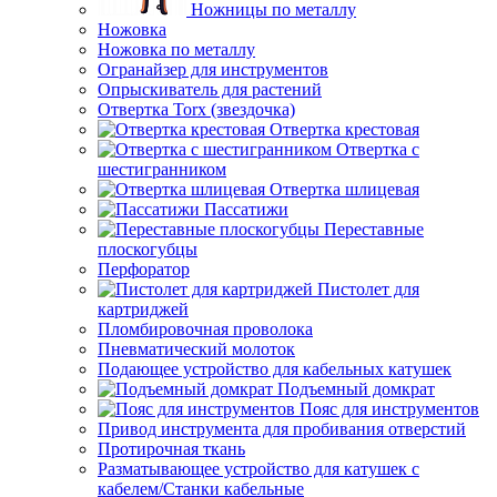
Ножницы по металлу
Ножовка
Ножовка по металлу
Огранайзер для инструментов
Опрыскиватель для растений
Отвертка Torx (звездочка)
Отвертка крестовая
Отвертка с
шестигранником
Отвертка шлицевая
Пассатижи
Переставные
плоскогубцы
Перфоратор
Пистолет для
картриджей
Пломбировочная проволока
Пневматический молоток
Подающее устройство для кабельных катушек
Подъемный домкрат
Пояс для инструментов
Привод инструмента для пробивания отверстий
Протирочная ткань
Разматывающее устройство для катушек с
кабелем/Станки кабельные