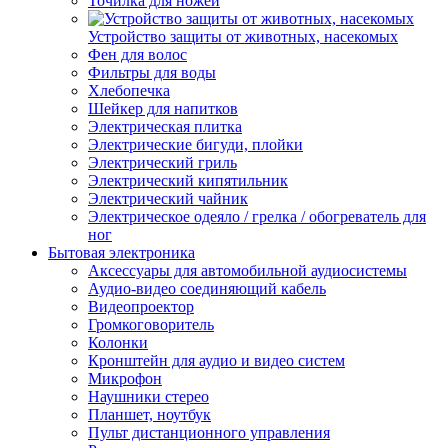
Точилка для ножей
Устройство защиты от животных, насекомых
Фен для волос
Фильтры для воды
Хлебопечка
Шейкер для напитков
Электрическая плитка
Электрические бигуди, плойки
Электрический гриль
Электрический кипятильник
Электрический чайник
Электрическое одеяло / грелка / обогреватель для
ног
Бытовая электроника
Аксессуары для автомобильной аудиосистемы
Аудио-видео соединяющий кабель
Видеопроектор
Громкоговоритель
Колонки
Кронштейн для аудио и видео систем
Микрофон
Наушники стерео
Планшет, ноутбук
Пульт дистанционного управления