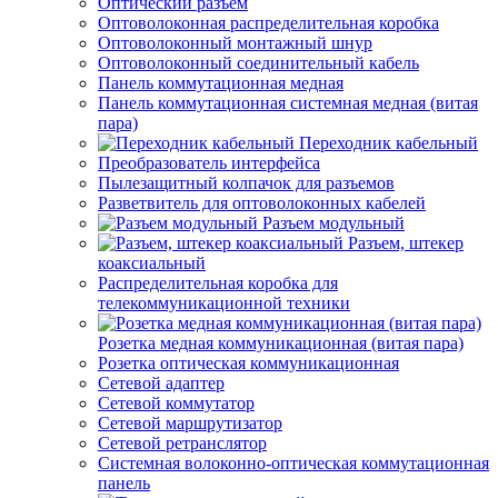
Оптический разъем
Оптоволоконная распределительная коробка
Оптоволоконный монтажный шнур
Оптоволоконный соединительный кабель
Панель коммутационная медная
Панель коммутационная системная медная (витая
пара)
Переходник кабельный
Преобразователь интерфейса
Пылезащитный колпачок для разъемов
Разветвитель для оптоволоконных кабелей
Разъем модульный
Разъем, штекер
коаксиальный
Распределительная коробка для
телекоммуникационной техники
Розетка медная коммуникационная (витая пара)
Розетка оптическая коммуникационная
Сетевой адаптер
Сетевой коммутатор
Сетевой маршрутизатор
Сетевой ретранслятор
Системная волоконно-оптическая коммутационная
панель