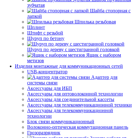
зубчатая
Шайба стопорная с
лапкой
Шпилька резьбовая
Шплинт
Штифт с резьбой
Шуруп по бетону
Шуруп по дереву с шестигранной головкой
Ящик с набором
метизов
Изделия монтажные для коммуникационных сетей
USB-концентратор
Адаптер для
системы связи
Аксессуары для ИБП
Аксессуары для оптоволоконной технологии
Аксессуары для соединительной кассеты
Аксессуары для телекоммуникационной техники
Аксессуары для телекоммуникационной
технологии
Блок связи коммуникационный
Волоконно-оптическая коммутационная панель
Грозоразрядник