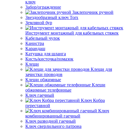
ключ
Забор/ограждение
Заклепочник ручной
Звездообразный ключ Torx
Земляной бур
Инструмент монтажный для кабельных стяжек
Кабельный чулок
Канистра
Карандаш
Катушка для шланга
Кисть/кисточка/помазок
Клещи
Клещи для
зачистки проводов
Клещи обжимные
Клещи
обжимные телефонные
Ключ гаечный
Ключ Кобра
переставной
Ключ
комбинированный гаечный
Ключ разводной гаечный
Ключ сверлильного патрона