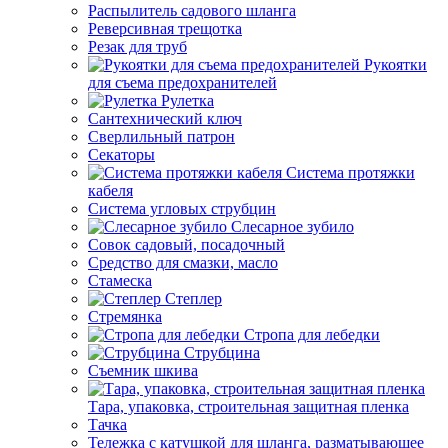
Распылитель садового шланга
Реверсивная трещотка
Резак для труб
Рукоятки
для съема предохранителей
Рулетка
Сантехнический ключ
Сверлильный патрон
Секаторы
Система протяжки
кабеля
Система угловых струбцин
Слесарное зубило
Совок садовый, посадочный
Средство для смазки, масло
Стамеска
Степлер
Стремянка
Стропа для лебедки
Струбцина
Съемник шкива
Тара, упаковка, строительная защитная пленка
Тачка
Тележка с катушкой для шланга, разматывающее