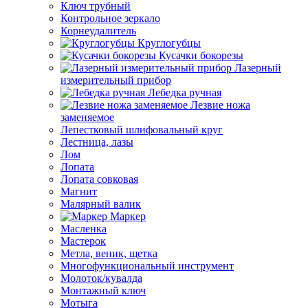
Ключ трубный
Контрольное зеркало
Корнеудалитель
Круглогубцы
Кусачки бокорезы
Лазерный
измерительный прибор
Лебедка ручная
Лезвие ножа
заменяемое
Лепестковый шлифовальный круг
Лестница, лазы
Лом
Лопата
Лопата совковая
Магнит
Малярный валик
Маркер
Масленка
Мастерок
Метла, веник, щетка
Многофункциональный инструмент
Молоток/кувалда
Монтажный ключ
Мотыга