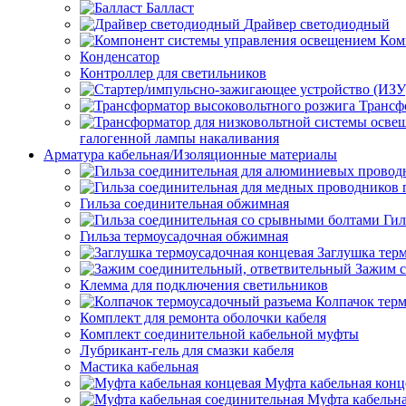
Балласт
Драйвер светодиодный
Ком
Конденсатор
Контроллер для светильников
Трансф
галогенной лампы накаливания
Арматура кабельная/Изоляционные материалы
Гильза соединительная обжимная
Гил
Гильза термоусадочная обжимная
Заглушка тер
Зажим с
Клемма для подключения светильников
Колпачок тер
Комплект для ремонта оболочки кабеля
Комплект соединительной кабельной муфты
Лубрикант-гель для смазки кабеля
Мастика кабельная
Муфта кабельная конц
Муфта кабельна