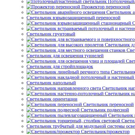
Потолочный/
Прожектор переносной
Светильник а
Светильник взрывозащищенный переносной
С
Светильник грунтовый
Светильник д
Све
Светильник для освещения туннелей
Све
Светильник для стройплощадок
Светильник
Светильник напольный
Светильник нап
Светильник н
Светильник ориентации
Светильник переносной
Светильник подвесной
Светильник
Свети
Светильник трубчатый для модульной системы осв
Светильник/прожектор