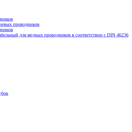
дников
иевых проводников
дников
бельный для медных проводников в соответствии с DIN 46236
убок