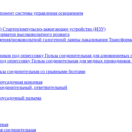
понент системы управления освещением
Стартер/импульсно-зажигающее устройство (ИЗУ)
орматор высоковольтного розжига
Трансформа
Гильза соединительная для алюминиевых 
Гильза соединительная для медных проводников 
ьза соединительная со срывными болтами
моусадочная концевая
оединительный, ответвительный
моусадочный разъема
евая
я соединительная