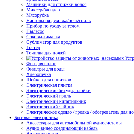
Машинки для стрижки волос
Миксер/блендер
Мясорубка
Настольная духовка/печь/гриль
Прибор по уходу за телом
Пылесос
Соковыжималка
Сублиматор для продуктов
Тостер
Точилка для ножей
Уст
Фен для волос
Фильтры для воды
Хлебопечка
Шейкер для напитков
Электрическая плитка
Электрические бигуди, плойки
Электрический гриль
Электрический кипятильник
Электрический чайник
Электрическое одеяло / грелка / обогреватель для но
Бытовая электроника
Аксессуары для автомобильной аудиосистемы
Аудио-видео соединяющий кабель
Видеопроектор