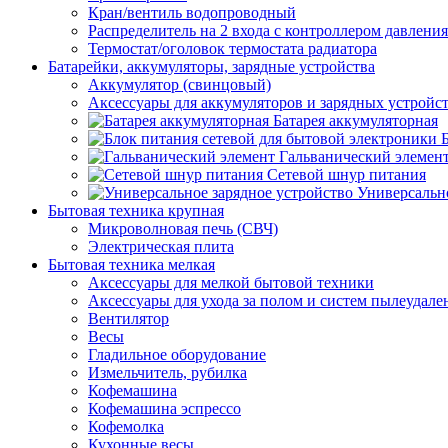
Кран/вентиль водопроводный
Распределитель на 2 входа с контроллером давления
Термостат/оголовок термостата радиатора
Батарейки, аккумуляторы, зарядные устройства
Аккумулятор (свинцовый)
Аксессуары для аккумуляторов и зарядных устройс
Батарея аккумуляторная
Гальванический элемен
Сетевой шнур питания
Универсально
Бытовая техника крупная
Микроволновая печь (СВЧ)
Электрическая плита
Бытовая техника мелкая
Аксессуары для мелкой бытовой техники
Аксессуары для ухода за полом и систем пылеудале
Вентилятор
Весы
Гладильное оборудование
Измельчитель, рубилка
Кофемашина
Кофемашина эспрессо
Кофемолка
Кухонные весы