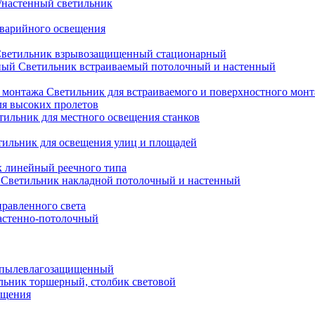
настенный светильник
варийного освещения
ветильник взрывозащищенный стационарный
Светильник встраиваемый потолочный и настенный
Светильник для встраиваемого и поверхностного мон
ля высоких пролетов
тильник для местного освещения станков
тильник для освещения улиц и площадей
 линейный реечного типа
Светильник накладной потолочный и настенный
равленного света
астенно-потолочный
 пылевлагозащищенный
льник торшерный, столбик световой
ещения