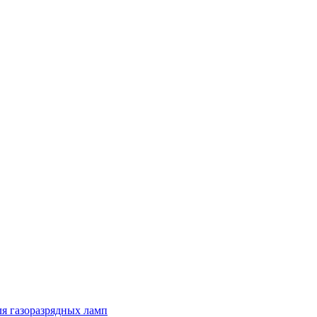
я газоразрядных ламп