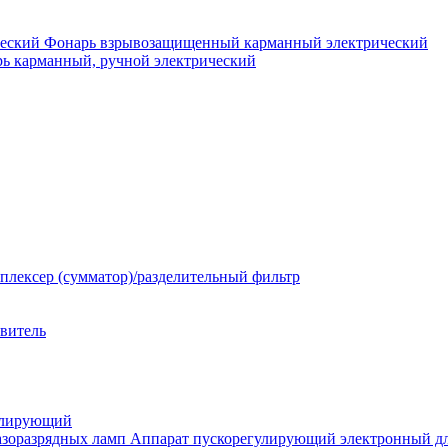
Фонарь взрывозащищенный карманный электрический
ь карманный, ручной электрический
плексер (сумматор)/разделительный фильтр
твитель
улирующий
Аппарат пускорегулирующий электронный дл