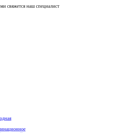
ми свяжется наш специалист
иодная
минационное