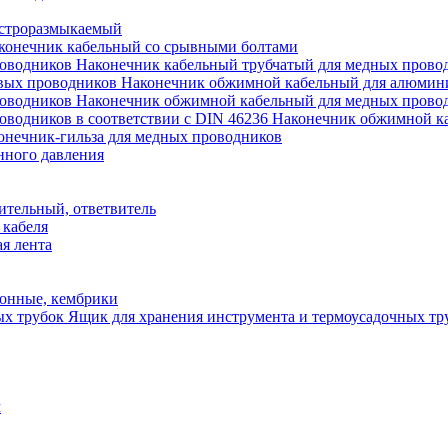
строразмыкаемый
конечник кабельный со срывными болтами
Наконечник кабельный трубчатый для медных прово
Наконечник обжимной кабельный для алюмин
Наконечник обжимной кабельный для медных прово
Наконечник обжимной ка
онечник-гильза для медных проводников
нного давления
ительный, ответвитель
 кабеля
я лента
онные, кембрики
Ящик для хранения инструмента и термоусадочных тр
м