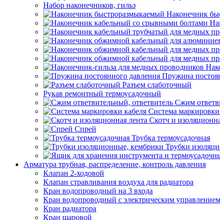
Набор наконечников, гильз
Наконечник бы
На
Нак
Пружина постоя
Разъем слаботочный
Рукав ремонтный термоусадочный
Сжим ответв
Система маркировки
Скотч и изоляционна
Спрей
Трубка термоусадочная
Трубки изоляци
Арматура трубная, распределение, контроль давления
Клапан 2-ходовой
Клапан стравливания воздуха для радиатора
Кран водопроводный на 3 входа
Кран водопроводный с электрическим управление
Кран радиатора
Кран шаровой