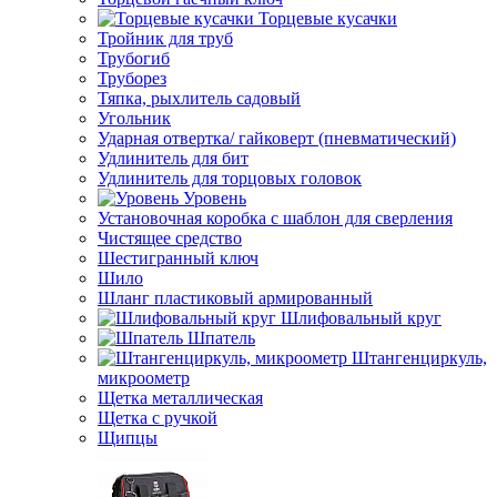
Торцевые кусачки
Тройник для труб
Трубогиб
Труборез
Тяпка, рыхлитель садовый
Угольник
Ударная отвертка/ гайковерт (пневматический)
Удлинитель для бит
Удлинитель для торцовых головок
Уровень
Установочная коробка с шаблон для сверления
Чистящее средство
Шестигранный ключ
Шило
Шланг пластиковый армированный
Шлифовальный круг
Шпатель
Штангенциркуль,
микроометр
Щетка металлическая
Щетка с ручкой
Щипцы