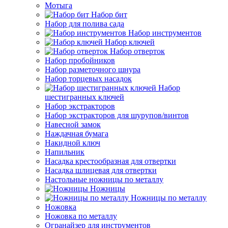
Мотыга
Набор бит
Набор для полива сада
Набор инструментов
Набор ключей
Набор отверток
Набор пробойников
Набор разметочного шнура
Набор торцевых насадок
Набор
шестигранных ключей
Набор экстракторов
Набор экстракторов для шурупов/винтов
Навесной замок
Наждачная бумага
Накидной ключ
Напильник
Насадка крестообразная для отвертки
Насадка шлицевая для отвертки
Настольные ножницы по металлу
Ножницы
Ножницы по металлу
Ножовка
Ножовка по металлу
Огранайзер для инструментов