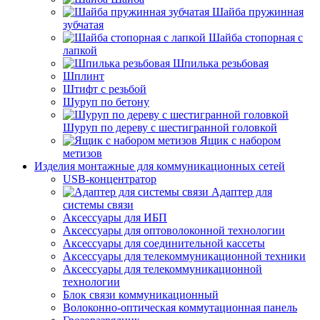
Шайба пружинная
зубчатая
Шайба стопорная с
лапкой
Шпилька резьбовая
Шплинт
Штифт с резьбой
Шуруп по бетону
Шуруп по дереву с шестигранной головкой
Ящик с набором
метизов
Изделия монтажные для коммуникационных сетей
USB-концентратор
Адаптер для
системы связи
Аксессуары для ИБП
Аксессуары для оптоволоконной технологии
Аксессуары для соединительной кассеты
Аксессуары для телекоммуникационной техники
Аксессуары для телекоммуникационной
технологии
Блок связи коммуникационный
Волоконно-оптическая коммутационная панель