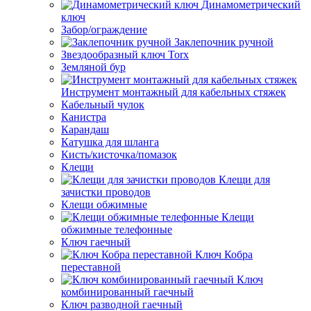
Динамометрический
ключ
Забор/ограждение
Заклепочник ручной
Звездообразный ключ Torx
Земляной бур
Инструмент монтажный для кабельных стяжек
Кабельный чулок
Канистра
Карандаш
Катушка для шланга
Кисть/кисточка/помазок
Клещи
Клещи для
зачистки проводов
Клещи обжимные
Клещи
обжимные телефонные
Ключ гаечный
Ключ Кобра
переставной
Ключ
комбинированный гаечный
Ключ разводной гаечный