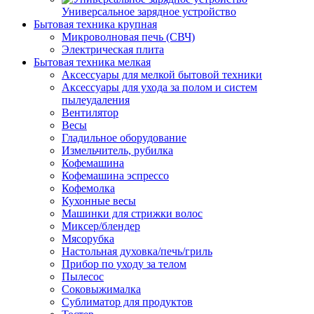
Универсальное зарядное устройство
Бытовая техника крупная
Микроволновая печь (СВЧ)
Электрическая плита
Бытовая техника мелкая
Аксессуары для мелкой бытовой техники
Аксессуары для ухода за полом и систем
пылеудаления
Вентилятор
Весы
Гладильное оборудование
Измельчитель, рубилка
Кофемашина
Кофемашина эспрессо
Кофемолка
Кухонные весы
Машинки для стрижки волос
Миксер/блендер
Мясорубка
Настольная духовка/печь/гриль
Прибор по уходу за телом
Пылесос
Соковыжималка
Сублиматор для продуктов