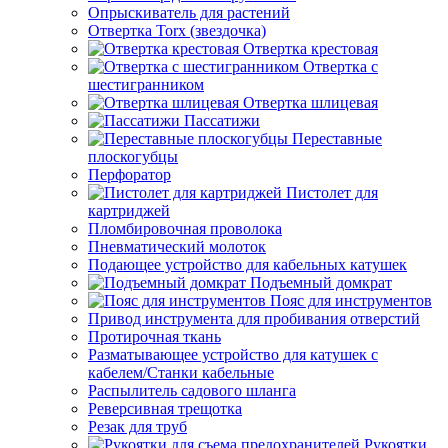
Опрыскиватель для растений
Отвертка Torx (звездочка)
Отвертка крестовая
Отвертка с
шестигранником
Отвертка шлицевая
Пассатижи
Переставные
плоскогубцы
Перфоратор
Пистолет для
картриджей
Пломбировочная проволока
Пневматический молоток
Подающее устройство для кабельных катушек
Подъемный домкрат
Пояс для инструментов
Привод инструмента для пробивания отверстий
Протирочная ткань
Разматывающее устройство для катушек с
кабелем/Станки кабельные
Распылитель садового шланга
Реверсивная трещотка
Резак для труб
Рукоятки