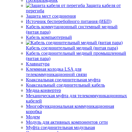
Грозоразрядник
Защита кабеля от
перегиба
Защита мест соединения
Источник бесперебойного питания (ИБП)
Кабель коммутационный системный медный
(витая пара)
Кабель компьютерный
Кабель соединительный медный (витая пара)
Кабель соединительный медный промышленный
(витая пара)
Клавиатура
Клеммная колодка LSA для
телекоммуникационной связи
Коаксиальная соединительная муфта
Коаксиальный соединительный кабель
Медиа-конвертер
Механическая муфта для телекоммуникационных
кабелей
Многофункциональная коммуникационная
коробка
Модем
Модуль для активных компонентов сети
Муфта соединительная модульная