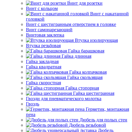
Винт для розетки
Винт с кольцом
Винт с накатанной
головкой
Винт с шестигранным отверстием в головке
Винт самонарезающий
Винтовая заклепка
Втулка изолирующая
Втулка резьбовая
Гайка барашковая
Гайка длинная
Гайка закладная
Гайка квадратная
Гайка колпачковая
Гайка скользящая
Гайка скоростная
Гайка стопорная
Гайка шестигранная
Гвозди для пневматического молотка
Гвоздь
Герметик, монтажная
пена
Дюбель для полых стен
Дюбель резьбовой
Дюбель