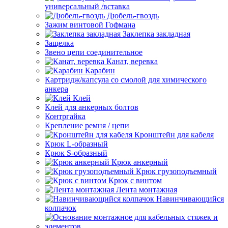
универсальный /вставка
Дюбель-гвоздь
Зажим винтовой Гофмана
Заклепка закладная
Защелка
Звено цепи соединительное
Канат, веревка
Карабин
Картридж/капсула со смолой для химического
анкера
Клей
Клей для анкерных болтов
Контргайка
Крепление ремня / цепи
Кронштейн для кабеля
Крюк L-образный
Крюк S-образный
Крюк анкерный
Крюк грузоподъемный
Крюк с винтом
Лента монтажная
Навинчивающийся
колпачок