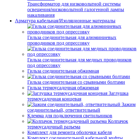
Трансформатор для низковольтной системы
освещения/низковольтной галогенной лампы
накаливания
Арматура кабельная/Изоляционные материалы
Гильза соединительная для алюминиевых
проводников под опрессовку
Гильза соединительная для медных проводников
под опрессовку
Гильза соединительная обжимная
Гильза соединительная со срывными болтами
Гильза термоусадочная обжимная
Заглушка
термоусадочная концевая
Зажим
соединительный, ответвительный
Клемма для подключения светильников
Колпачок
термоусадочный разъема
Комплект для ремонта оболочки кабеля
Комплект соединительной кабельной муфты