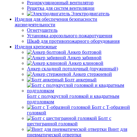
Рециркуляционный вентилятор
Решетка для систем вентиляции
Электродвигатель
Изделия для обеспечения безопасности
жизнедеятельности
Огнетушитель
Установка аэрозольного пожаротушения
Шкаф для противопожарного оборудования
Изделия крепежные
Анкер болтовой
Анкер забивной
Анкер клиновой
Анкер складной потолочный (пружинный)
Анкер стержневой
Болт анкерный
Болт с полукруглой головкой и квадратным
подголовком
Болт с Т-образной
головкой
Болт с
шестигранной головкой
Винт для
пневматической отвертки