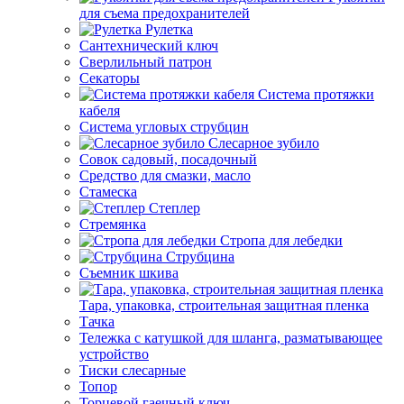
для съема предохранителей
Рулетка
Сантехнический ключ
Сверлильный патрон
Секаторы
Система протяжки
кабеля
Система угловых струбцин
Слесарное зубило
Совок садовый, посадочный
Средство для смазки, масло
Стамеска
Степлер
Стремянка
Стропа для лебедки
Струбцина
Съемник шкива
Тара, упаковка, строительная защитная пленка
Тачка
Тележка с катушкой для шланга, разматывающее
устройство
Тиски слесарные
Топор
Торцевой гаечный ключ