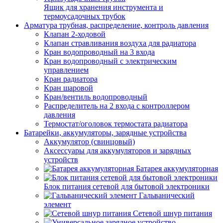
Ящик для хранения инструмента и
термоусадочных трубок
Арматура трубная, распределение, контроль давления
Клапан 2-ходовой
Клапан стравливания воздуха для радиатора
Кран водопроводный на 3 входа
Кран водопроводный с электрическим
управлением
Кран радиатора
Кран шаровой
Кран/вентиль водопроводный
Распределитель на 2 входа с контроллером
давления
Термостат/оголовок термостата радиатора
Батарейки, аккумуляторы, зарядные устройства
Аккумулятор (свинцовый)
Аксессуары для аккумуляторов и зарядных
устройств
Батарея аккумуляторная
Блок питания сетевой для бытовой электроники
Гальванический
элемент
Сетевой шнур питания