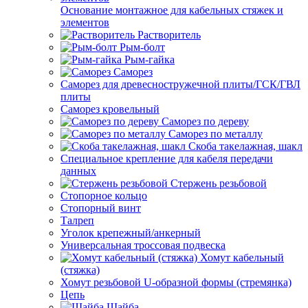
Основание монтажное для кабельных стяжек и
элементов
Растворитель
Рым-болт
Рым-гайка
Саморез
Саморез для древесностружечной плиты/ГСК/ГВЛ
плиты
Саморез кровельный
Саморез по дереву
Саморез по металлу
Скоба такелажная, шакл
Специальное крепление для кабеля передачи
данных
Стержень резьбовой
Стопорное кольцо
Стопорный винт
Талреп
Уголок крепежный/анкерный
Универсальная троссовая подвеска
Хомут кабельный
(стяжка)
Хомут резьбовой U-образной формы (стремянка)
Цепь
Шайба