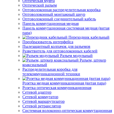
Оптическая муфта
Оптический разъем
Оптоволоконная распределительная коробка
Оптоволоконный монтажный шнур
Оптоволоконный соединительный кабель
Панель коммутационная медная
Панель коммутационная системная медная (витая
пара)
Переходник кабельный
Преобразователь интерфейса
Пылезащитный колпачок для разъемов
Разветвитель для оптоволоконных кабелей
Разъем модульный
Разъем, штекер
коаксиальный
Распределительная коробка для
телекоммуникационной техники
Розетка медная коммуникационная (витая пара)
Розетка оптическая коммуникационная
Сетевой адаптер
Сетевой коммутатор
Сетевой маршрутизатор
Сетевой ретранслятор
Системная волоконно-оптическая коммутационная