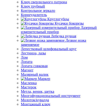
Ключ сверлильного патрона
Ключ трубный
Контрольное зеркало
Корнеудалитель
Круглогубцы
Кусачки бокорезы
Лазерный
измерительный прибор
Лебедка ручная
Лезвие ножа
заменяемое
Лепестковый шлифовальный круг
Лестница, лазы
Лом
Лопата
Лопата совковая
Магнит
Малярный валик
Маркер
Масленка
Мастерок
Метла, веник, щетка
Многофункциональный инструмент
Молоток/кувалда
Монтажный ключ