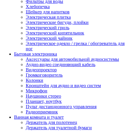
Фильтры для воды
Хлебопечка
Шейкер для напитков
Электрическая плитка
Электрические бигуди, плойки
Электрический гриль
Электрический кипятильник
Электрический чайник
Электрическое одеяло / грелка / обогреватель для
ног
Бытовая электроника
Аксессуары для автомобильной аудиосистемы
Аудио-видео соединяющий кабель
Видеопроектор
Громкоговоритель
Колонки
Кронштейн для аудио и видео систем
Микрофон
Наушники стерео
Планшет, ноутбук
Пульт дистанционного управления
Радиоприемник
Ванная комната и туалет
Держатель для полотенец
Держатель для туалетной бумаги