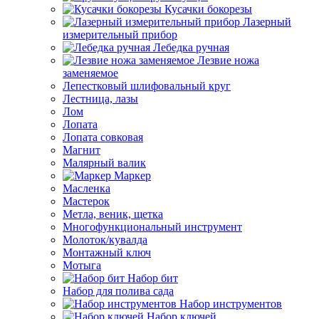
Кусачки бокорезы
Лазерный
измерительный прибор
Лебедка ручная
Лезвие ножа
заменяемое
Лепестковый шлифовальный круг
Лестница, лазы
Лом
Лопата
Лопата совковая
Магнит
Малярный валик
Маркер
Масленка
Мастерок
Метла, веник, щетка
Многофункциональный инструмент
Молоток/кувалда
Монтажный ключ
Мотыга
Набор бит
Набор для полива сада
Набор инструментов
Набор ключей