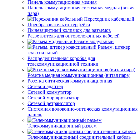
Панель коммутационная медная
Панель коммутационная системная медная (витая
пара)
Переходник кабельный
Преобразователь интерфейса
Пылезащитный колпачок для разъемов
Разветвитель для оптоволоконных кабелей
Разъем модульный
Разъем, штекер
коаксиальный
Распределительная коробка для
телекоммуникационной техники
Розетка медная коммуникационная (витая пара)
Розетка оптическая коммуникационная
Сетевой адаптер
Сетевой коммутатор
Сетевой маршрутизатор
Сетевой ретранслятор
Системная волоконно-оптическая коммутационная
панель
Телекоммуникационный разъем
Телекоммуникацонный соединительный кабель