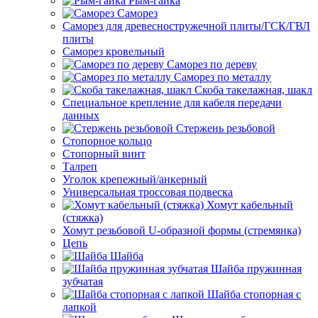
Рым-гайка
Саморез
Саморез для древесностружечной плиты/ГСК/ГВЛ
плиты
Саморез кровельный
Саморез по дереву
Саморез по металлу
Скоба такелажная, шакл
Специальное крепление для кабеля передачи
данных
Стержень резьбовой
Стопорное кольцо
Стопорный винт
Талреп
Уголок крепежный/анкерный
Универсальная троссовая подвеска
Хомут кабельный
(стяжка)
Хомут резьбовой U-образной формы (стремянка)
Цепь
Шайба
Шайба пружинная
зубчатая
Шайба стопорная с
лапкой