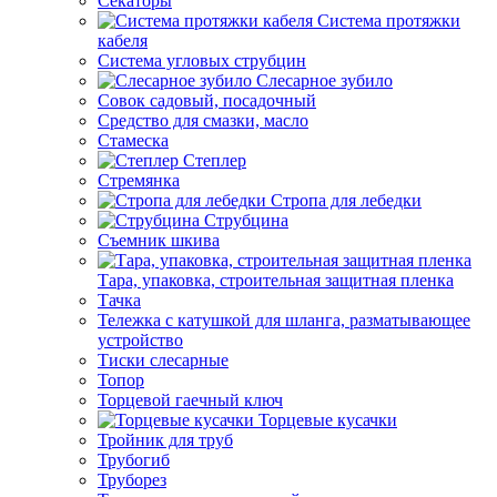
Секаторы
Система протяжки
кабеля
Система угловых струбцин
Слесарное зубило
Совок садовый, посадочный
Средство для смазки, масло
Стамеска
Степлер
Стремянка
Стропа для лебедки
Струбцина
Съемник шкива
Тара, упаковка, строительная защитная пленка
Тачка
Тележка с катушкой для шланга, разматывающее
устройство
Тиски слесарные
Топор
Торцевой гаечный ключ
Торцевые кусачки
Тройник для труб
Трубогиб
Труборез