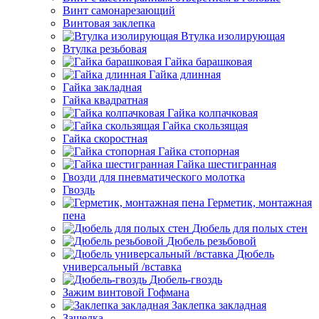
Винт самонарезающий
Винтовая заклепка
Втулка изолирующая
Втулка резьбовая
Гайка барашковая
Гайка длинная
Гайка закладная
Гайка квадратная
Гайка колпачковая
Гайка скользящая
Гайка скоростная
Гайка стопорная
Гайка шестигранная
Гвозди для пневматического молотка
Гвоздь
Герметик, монтажная
пена
Дюбель для полых стен
Дюбель резьбовой
Дюбель
универсальный /вставка
Дюбель-гвоздь
Зажим винтовой Гофмана
Заклепка закладная
Защелка