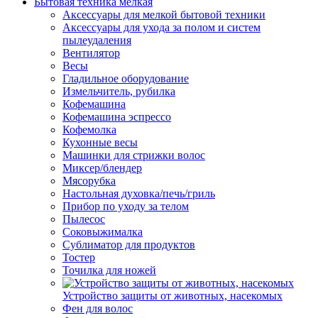
Бытовая техника мелкая
Аксессуары для мелкой бытовой техники
Аксессуары для ухода за полом и систем
пылеудаления
Вентилятор
Весы
Гладильное оборудование
Измельчитель, рубилка
Кофемашина
Кофемашина эспрессо
Кофемолка
Кухонные весы
Машинки для стрижки волос
Миксер/блендер
Мясорубка
Настольная духовка/печь/гриль
Прибор по уходу за телом
Пылесос
Соковыжималка
Сублиматор для продуктов
Тостер
Точилка для ножей
Устройство защиты от животных, насекомых
Фен для волос