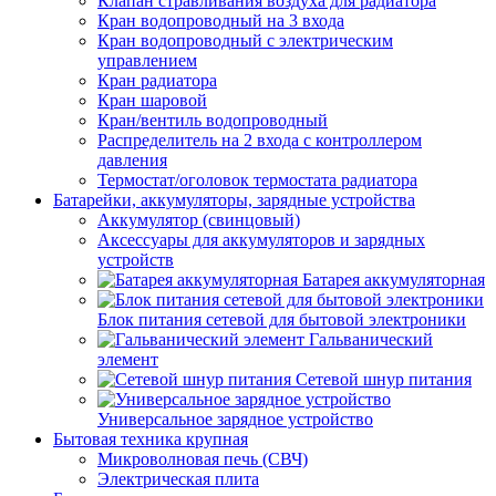
Клапан стравливания воздуха для радиатора
Кран водопроводный на 3 входа
Кран водопроводный с электрическим
управлением
Кран радиатора
Кран шаровой
Кран/вентиль водопроводный
Распределитель на 2 входа с контроллером
давления
Термостат/оголовок термостата радиатора
Батарейки, аккумуляторы, зарядные устройства
Аккумулятор (свинцовый)
Аксессуары для аккумуляторов и зарядных
устройств
Батарея аккумуляторная
Блок питания сетевой для бытовой электроники
Гальванический
элемент
Сетевой шнур питания
Универсальное зарядное устройство
Бытовая техника крупная
Микроволновая печь (СВЧ)
Электрическая плита