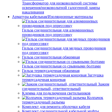
Трансформатор для низковольтной системы
освещения/низковольтной галогенной лампы
накаливания
Арматура кабельная/Изоляционные материалы
Гильза соединительная для алюминиевых
проводников под опрессовку
Гильза соединительная для медных проводников
под опрессовку
Гильза соединительная обжимная
Гильза соединительная со срывными болтами
Гильза термоусадочная обжимная
Заглушка
термоусадочная концевая
Зажим
соединительный, ответвительный
Клемма для подключения светильников
Колпачок
термоусадочный разъема
Комплект для ремонта оболочки кабеля
Комплект соединительной кабельной муфты