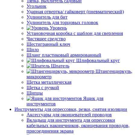
Тяпка, рыхлитель садовый
Угольник
Ударная отвертка/ гайковерт (пневматический)
Удлинитель для бит
Удлинитель для торцовых головок
Уровень
Установочная коробка с шаблон для сверления
Чистящее средство
Шестигранный ключ
Шило
Шланг пластиковый армированный
Шлифовальный круг
Шпатель
Штангенциркуль,
микроометр
Щетка металлическая
Щетка с ручкой
Щипцы
Ящик для
инструментов
Инструменты для опрессовки, резки, снятия изоляции
Аксессуары для оконцевателей проводов
Вкладыш для инструмента для опрессовки
кабельных наконечников, оконцевания проводов,
присоединения экрана