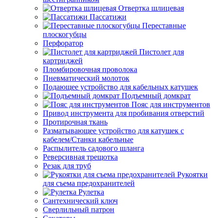
Отвертка шлицевая
Пассатижи
Переставные
плоскогубцы
Перфоратор
Пистолет для
картриджей
Пломбировочная проволока
Пневматический молоток
Подающее устройство для кабельных катушек
Подъемный домкрат
Пояс для инструментов
Привод инструмента для пробивания отверстий
Протирочная ткань
Разматывающее устройство для катушек с
кабелем/Станки кабельные
Распылитель садового шланга
Реверсивная трещотка
Резак для труб
Рукоятки
для съема предохранителей
Рулетка
Сантехнический ключ
Сверлильный патрон