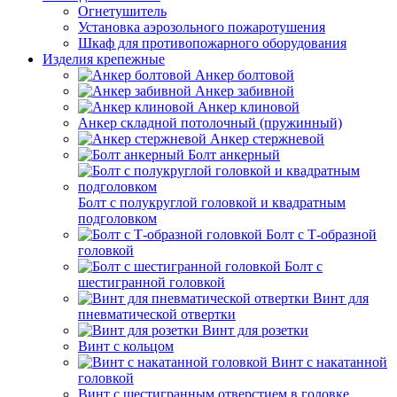
Огнетушитель
Установка аэрозольного пожаротушения
Шкаф для противопожарного оборудования
Изделия крепежные
Анкер болтовой
Анкер забивной
Анкер клиновой
Анкер складной потолочный (пружинный)
Анкер стержневой
Болт анкерный
Болт с полукруглой головкой и квадратным
подголовком
Болт с Т-образной
головкой
Болт с
шестигранной головкой
Винт для
пневматической отвертки
Винт для розетки
Винт с кольцом
Винт с накатанной
головкой
Винт с шестигранным отверстием в головке