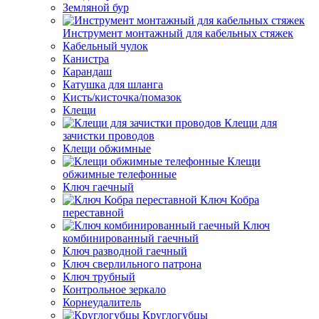
Земляной бур
Инструмент монтажный для кабельных стяжек
Кабельный чулок
Канистра
Карандаш
Катушка для шланга
Кисть/кисточка/помазок
Клещи
Клещи для
зачистки проводов
Клещи обжимные
Клещи
обжимные телефонные
Ключ гаечный
Ключ Кобра
переставной
Ключ
комбинированный гаечный
Ключ разводной гаечный
Ключ сверлильного патрона
Ключ трубный
Контрольное зеркало
Корнеудалитель
Круглогубцы