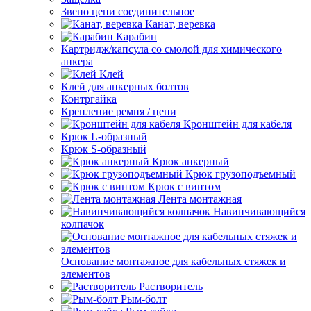
Звено цепи соединительное
Канат, веревка
Карабин
Картридж/капсула со смолой для химического
анкера
Клей
Клей для анкерных болтов
Контргайка
Крепление ремня / цепи
Кронштейн для кабеля
Крюк L-образный
Крюк S-образный
Крюк анкерный
Крюк грузоподъемный
Крюк с винтом
Лента монтажная
Навинчивающийся
колпачок
Основание монтажное для кабельных стяжек и
элементов
Растворитель
Рым-болт