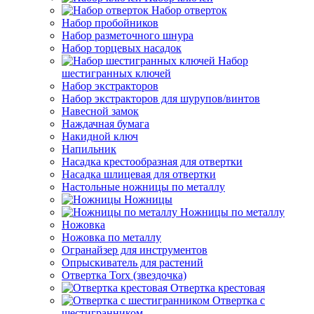
Набор отверток
Набор пробойников
Набор разметочного шнура
Набор торцевых насадок
Набор
шестигранных ключей
Набор экстракторов
Набор экстракторов для шурупов/винтов
Навесной замок
Наждачная бумага
Накидной ключ
Напильник
Насадка крестообразная для отвертки
Насадка шлицевая для отвертки
Настольные ножницы по металлу
Ножницы
Ножницы по металлу
Ножовка
Ножовка по металлу
Огранайзер для инструментов
Опрыскиватель для растений
Отвертка Torx (звездочка)
Отвертка крестовая
Отвертка с
шестигранником