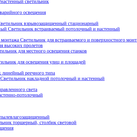
настенный светильник
варийного освещения
ветильник взрывозащищенный стационарный
Светильник встраиваемый потолочный и настенный
Светильник для встраиваемого и поверхностного мон
ля высоких пролетов
тильник для местного освещения станков
тильник для освещения улиц и площадей
 линейный реечного типа
Светильник накладной потолочный и настенный
равленного света
астенно-потолочный
 пылевлагозащищенный
льник торшерный, столбик световой
ещения