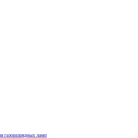
я газоразрядных ламп