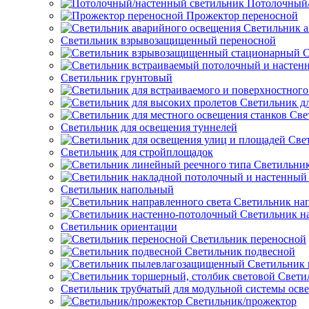
Потолочный/
Прожектор переносной
Светильник а
Светильник взрывозащищенный переносной
С
Светильник грунтовый
Светильник д
Све
Светильник для освещения туннелей
Све
Светильник для стройплощадок
Светильник
Светильник напольный
Светильник нап
Светильник н
Светильник ориентации
Светильник переносной
Светильник подвесной
Светильник
Свети
Светильник трубчатый для модульной системы осв
Светильник/прожектор