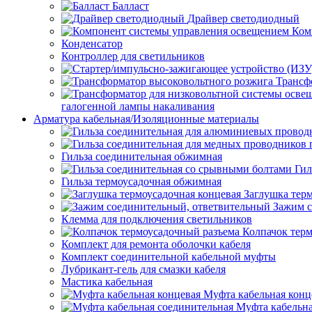
Балласт
Драйвер светодиодный
Ком
Конденсатор
Контроллер для светильников
Трансф
галогенной лампы накаливания
Арматура кабельная/Изоляционные материалы
Гильза соединительная обжимная
Гил
Гильза термоусадочная обжимная
Заглушка тер
Зажим с
Клемма для подключения светильников
Колпачок тер
Комплект для ремонта оболочки кабеля
Комплект соединительной кабельной муфты
Лубрикант-гель для смазки кабеля
Мастика кабельная
Муфта кабельная конц
Муфта кабельна