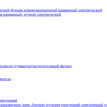
Фонарь взрывозащищенный карманный электрический
ь карманный, ручной электрический
плексер (сумматор)/разделительный фильтр
твитель
улирующий
Аппарат пускорегулирующий электронный дл