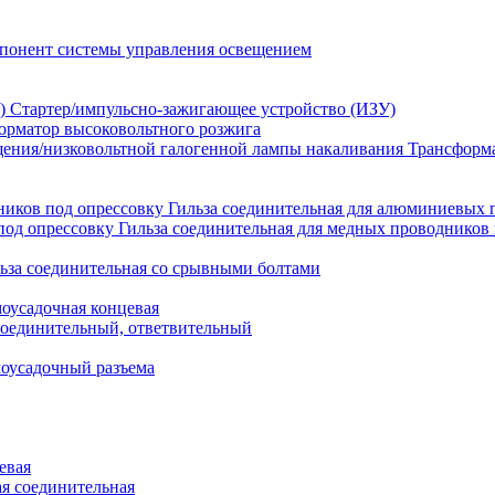
понент системы управления освещением
Стартер/импульсно-зажигающее устройство (ИЗУ)
орматор высоковольтного розжига
Трансформа
Гильза соединительная для алюминиевых 
Гильза соединительная для медных проводников 
ьза соединительная со срывными болтами
моусадочная концевая
оединительный, ответвительный
моусадочный разъема
евая
я соединительная