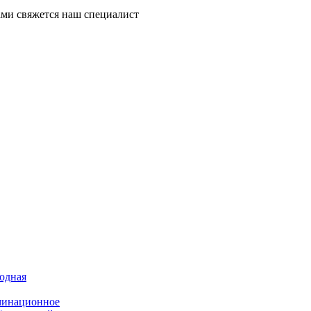
ми свяжется наш специалист
иодная
минационное