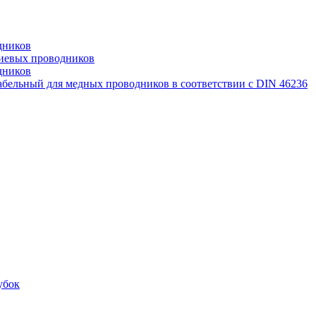
дников
иевых проводников
дников
бельный для медных проводников в соответствии с DIN 46236
убок