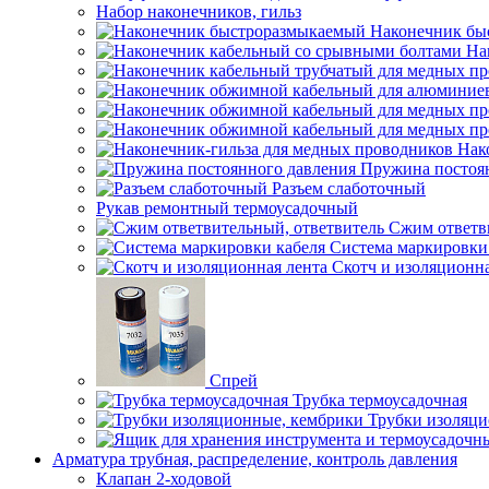
Набор наконечников, гильз
Наконечник бы
На
Нак
Пружина постоя
Разъем слаботочный
Рукав ремонтный термоусадочный
Сжим ответв
Система маркировки
Скотч и изоляционна
Спрей
Трубка термоусадочная
Трубки изоляци
Арматура трубная, распределение, контроль давления
Клапан 2-ходовой