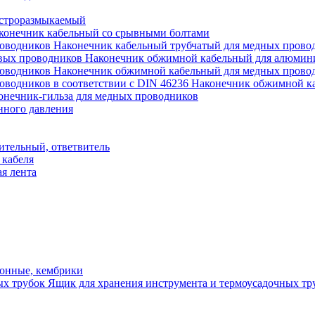
строразмыкаемый
конечник кабельный со срывными болтами
Наконечник кабельный трубчатый для медных прово
Наконечник обжимной кабельный для алюмин
Наконечник обжимной кабельный для медных прово
Наконечник обжимной ка
онечник-гильза для медных проводников
нного давления
ительный, ответвитель
 кабеля
я лента
онные, кембрики
Ящик для хранения инструмента и термоусадочных тр