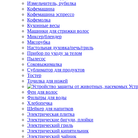
Измельчитель, рубилка
Кофемашина
Кофемашина эспрессо
Кофемолка
Кухонные весы
Машинки для стрижки волос
Миксер/блендер
Мясорубка
Настольная духовка/печь/гриль
Прибор по уходу за телом
Пылесос
Соковыжималка
Сублиматор для продуктов
Тостер
Точилка для ножей
Уст
Фен для волос
Фильтры для воды
Хлебопечка
Шейкер для напитков
Электрическая плитка
Электрические бигуди, плойки
Электрический гриль
Электрический кипятильник
Электрический чайник