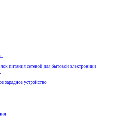
м
тв
Блок питания сетевой для бытовой электроники
т
е зарядное устройство
ния