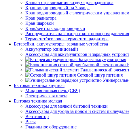
Клапан стравливания воздуха для радиатора
Кран водопроводный на 3 входа
Кран водопроводный с электрическим управление
Кран радиатора
Кран шаровой
Кран/вентиль водопроводный
Распределитель на 2 входа с контроллером давления
Термостат/оголовок термостата радиатора
Батарейки, аккумуляторы, зарядные устройства
Аккумулятор (свинцовый)
Аксессуары для аккумуляторов и зарядных устройс
Батарея аккумуляторная
Гальванический элемен
Сетевой шнур питания
Универсально
Бытовая техника крупная
Микроволновая печь (СВЧ)
Электрическая плита
Бытовая техника мелкая
Аксессуары для мелкой бытовой техники
Аксессуары для ухода за полом и систем пылеудале
Вентилятор
Весы
Гладильное оборудование