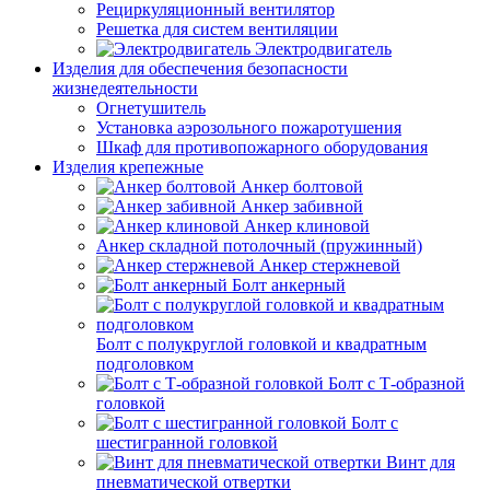
Рециркуляционный вентилятор
Решетка для систем вентиляции
Электродвигатель
Изделия для обеспечения безопасности
жизнедеятельности
Огнетушитель
Установка аэрозольного пожаротушения
Шкаф для противопожарного оборудования
Изделия крепежные
Анкер болтовой
Анкер забивной
Анкер клиновой
Анкер складной потолочный (пружинный)
Анкер стержневой
Болт анкерный
Болт с полукруглой головкой и квадратным
подголовком
Болт с Т-образной
головкой
Болт с
шестигранной головкой
Винт для
пневматической отвертки