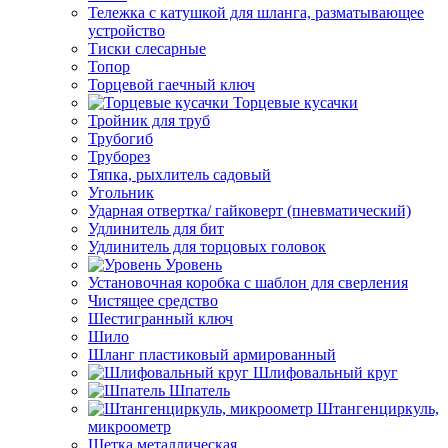
Тележка с катушкой для шланга, разматывающее
устройство
Тиски слесарные
Топор
Торцевой гаечный ключ
Торцевые кусачки
Тройник для труб
Трубогиб
Труборез
Тяпка, рыхлитель садовый
Угольник
Ударная отвертка/ гайковерт (пневматический)
Удлинитель для бит
Удлинитель для торцовых головок
Уровень
Установочная коробка с шаблон для сверления
Чистящее средство
Шестигранный ключ
Шило
Шланг пластиковый армированный
Шлифовальный круг
Шпатель
Штангенциркуль,
микроометр
Щетка металлическая