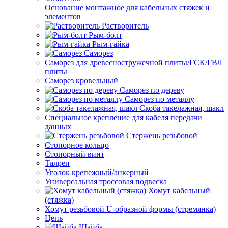
Основание монтажное для кабельных стяжек и
элементов
Растворитель
Рым-болт
Рым-гайка
Саморез
Саморез для древесностружечной плиты/ГСК/ГВЛ
плиты
Саморез кровельный
Саморез по дереву
Саморез по металлу
Скоба такелажная, шакл
Специальное крепление для кабеля передачи
данных
Стержень резьбовой
Стопорное кольцо
Стопорный винт
Талреп
Уголок крепежный/анкерный
Универсальная троссовая подвеска
Хомут кабельный
(стяжка)
Хомут резьбовой U-образной формы (стремянка)
Цепь
Шайба