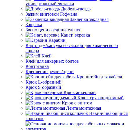
универсальный /вставка
Дюбель-гвоздь
Зажим винтовой Гофмана
Заклепка закладная
Защелка
Звено цепи соединительное
Канат, веревка
Карабин
Картридж/капсула со смолой для химического
анкера
Клей
Клей для анкерных болтов
Контргайка
Крепление ремня / цепи
Кронштейн для кабеля
Крюк L-образный
Крюк S-образный
Крюк анкерный
Крюк грузоподъемный
Крюк с винтом
Лента монтажная
Навинчивающийся
колпачок