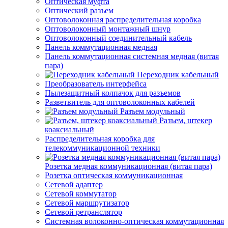
Оптическая муфта
Оптический разъем
Оптоволоконная распределительная коробка
Оптоволоконный монтажный шнур
Оптоволоконный соединительный кабель
Панель коммутационная медная
Панель коммутационная системная медная (витая
пара)
Переходник кабельный
Преобразователь интерфейса
Пылезащитный колпачок для разъемов
Разветвитель для оптоволоконных кабелей
Разъем модульный
Разъем, штекер
коаксиальный
Распределительная коробка для
телекоммуникационной техники
Розетка медная коммуникационная (витая пара)
Розетка оптическая коммуникационная
Сетевой адаптер
Сетевой коммутатор
Сетевой маршрутизатор
Сетевой ретранслятор
Системная волоконно-оптическая коммутационная