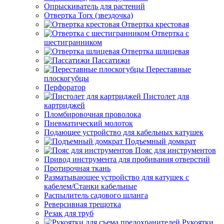
Опрыскиватель для растений
Отвертка Torx (звездочка)
Отвертка крестовая
Отвертка с
шестигранником
Отвертка шлицевая
Пассатижи
Переставные
плоскогубцы
Перфоратор
Пистолет для
картриджей
Пломбировочная проволока
Пневматический молоток
Подающее устройство для кабельных катушек
Подъемный домкрат
Пояс для инструментов
Привод инструмента для пробивания отверстий
Протирочная ткань
Разматывающее устройство для катушек с
кабелем/Станки кабельные
Распылитель садового шланга
Реверсивная трещотка
Резак для труб
Рукоятки