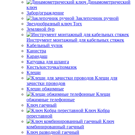
Динамометрический
ключ
Забор/ограждение
Заклепочник ручной
Звездообразный ключ Torx
Земляной бур
Инструмент монтажный для кабельных стяжек
Кабельный чулок
Канистра
Карандаш
Катушка для шланга
Кисть/кисточка/помазок
Клещи
Клещи для
зачистки проводов
Клещи обжимные
Клещи
обжимные телефонные
Ключ гаечный
Ключ Кобра
переставной
Ключ
комбинированный гаечный
Ключ разводной гаечный