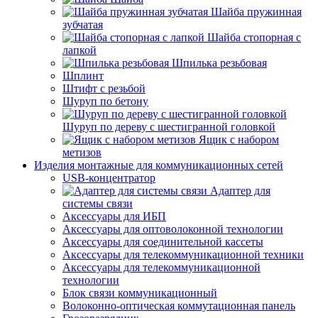
Шайба пружинная
зубчатая
Шайба стопорная с
лапкой
Шпилька резьбовая
Шплинт
Штифт с резьбой
Шуруп по бетону
Шуруп по дереву с шестигранной головкой
Ящик с набором
метизов
Изделия монтажные для коммуникационных сетей
USB-концентратор
Адаптер для
системы связи
Аксессуары для ИБП
Аксессуары для оптоволоконной технологии
Аксессуары для соединительной кассеты
Аксессуары для телекоммуникационной техники
Аксессуары для телекоммуникационной
технологии
Блок связи коммуникационный
Волоконно-оптическая коммутационная панель