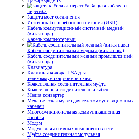
Грозоразрядник
Защита кабеля от
перегиба
Защита мест соединения
Источник бесперебойного питания (ИБП)
Кабель коммутационный системный медный
(витая пара)
Кабель компьютерный
Кабель соединительный медный (витая пара)
Кабель соединительный медный промышленный
(витая пара)
Клавиатура
Клеммная колодка LSA для
телекоммуникационной связи
Коаксиальная соединительная муфта
Коаксиальный соединительный кабель
Медиа-конвертер
Механическая муфта для телекоммуникационных
кабелей
Многофункциональная коммуникационная
коробка
Модем
Модуль для активных компонентов сети
Муфта соединительная модульная