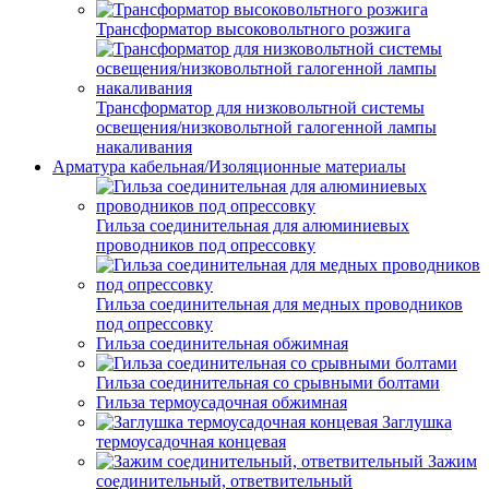
Трансформатор высоковольтного розжига
Трансформатор для низковольтной системы
освещения/низковольтной галогенной лампы
накаливания
Арматура кабельная/Изоляционные материалы
Гильза соединительная для алюминиевых
проводников под опрессовку
Гильза соединительная для медных проводников
под опрессовку
Гильза соединительная обжимная
Гильза соединительная со срывными болтами
Гильза термоусадочная обжимная
Заглушка
термоусадочная концевая
Зажим
соединительный, ответвительный