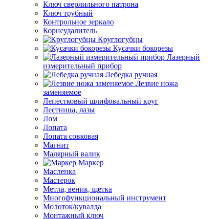
Ключ сверлильного патрона
Ключ трубный
Контрольное зеркало
Корнеудалитель
Круглогубцы
Кусачки бокорезы
Лазерный
измерительный прибор
Лебедка ручная
Лезвие ножа
заменяемое
Лепестковый шлифовальный круг
Лестница, лазы
Лом
Лопата
Лопата совковая
Магнит
Малярный валик
Маркер
Масленка
Мастерок
Метла, веник, щетка
Многофункциональный инструмент
Молоток/кувалда
Монтажный ключ