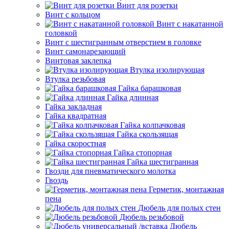
Винт для розетки
Винт с кольцом
Винт с накатанной
головкой
Винт с шестигранным отверстием в головке
Винт самонарезающий
Винтовая заклепка
Втулка изолирующая
Втулка резьбовая
Гайка барашковая
Гайка длинная
Гайка закладная
Гайка квадратная
Гайка колпачковая
Гайка скользящая
Гайка скоростная
Гайка стопорная
Гайка шестигранная
Гвозди для пневматического молотка
Гвоздь
Герметик, монтажная
пена
Дюбель для полых стен
Дюбель резьбовой
Дюбель