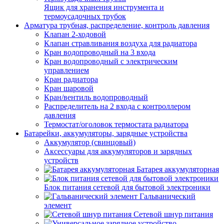
Ящик для хранения инструмента и
термоусадочных трубок
Арматура трубная, распределение, контроль давления
Клапан 2-ходовой
Клапан стравливания воздуха для радиатора
Кран водопроводный на 3 входа
Кран водопроводный с электрическим
управлением
Кран радиатора
Кран шаровой
Кран/вентиль водопроводный
Распределитель на 2 входа с контроллером
давления
Термостат/оголовок термостата радиатора
Батарейки, аккумуляторы, зарядные устройства
Аккумулятор (свинцовый)
Аксессуары для аккумуляторов и зарядных
устройств
Батарея аккумуляторная
Блок питания сетевой для бытовой электроники
Гальванический
элемент
Сетевой шнур питания