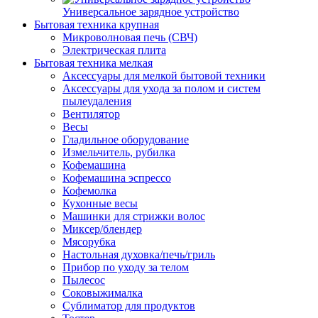
Универсальное зарядное устройство
Бытовая техника крупная
Микроволновая печь (СВЧ)
Электрическая плита
Бытовая техника мелкая
Аксессуары для мелкой бытовой техники
Аксессуары для ухода за полом и систем
пылеудаления
Вентилятор
Весы
Гладильное оборудование
Измельчитель, рубилка
Кофемашина
Кофемашина эспрессо
Кофемолка
Кухонные весы
Машинки для стрижки волос
Миксер/блендер
Мясорубка
Настольная духовка/печь/гриль
Прибор по уходу за телом
Пылесос
Соковыжималка
Сублиматор для продуктов