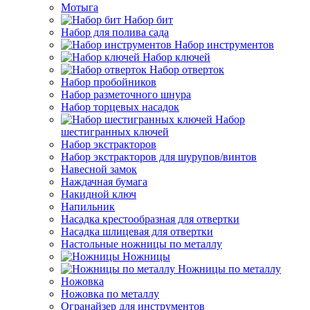
Мотыга
Набор бит
Набор для полива сада
Набор инструментов
Набор ключей
Набор отверток
Набор пробойников
Набор разметочного шнура
Набор торцевых насадок
Набор
шестигранных ключей
Набор экстракторов
Набор экстракторов для шурупов/винтов
Навесной замок
Наждачная бумага
Накидной ключ
Напильник
Насадка крестообразная для отвертки
Насадка шлицевая для отвертки
Настольные ножницы по металлу
Ножницы
Ножницы по металлу
Ножовка
Ножовка по металлу
Огранайзер для инструментов