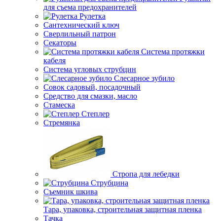
для съема предохранителей
Рулетка
Сантехнический ключ
Сверлильный патрон
Секаторы
Система протяжки
кабеля
Система угловых струбцин
Слесарное зубило
Совок садовый, посадочный
Средство для смазки, масло
Стамеска
Степлер
Стремянка
Стропа для лебедки
Струбцина
Съемник шкива
Тара, упаковка, строительная защитная пленка
Тачка