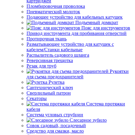
картриджей
Пломбировочная проволока
Пневматический молоток
Подающее устройство для кабельных катушек
Подъемный домкрат
Пояс для инструментов
Привод инструмента для пробивания отверстий
Протирочная ткань
Разматывающее устройство для катушек с
кабелем/Станки кабельные
Распылитель садового шланга
Реверсивная трещотка
Резак для труб
Рукоятки
для съема предохранителей
Рулетка
Сантехнический ключ
Сверлильный патрон
Секаторы
Система протяжки
кабеля
Система угловых струбцин
Слесарное зубило
Совок садовый, посадочный
Средство для смазки, масло