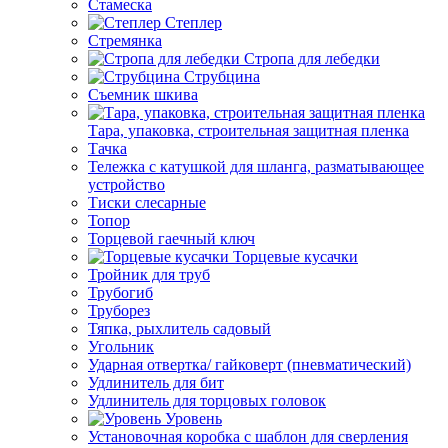
Стамеска
Степлер
Стремянка
Стропа для лебедки
Струбцина
Съемник шкива
Тара, упаковка, строительная защитная пленка
Тачка
Тележка с катушкой для шланга, разматывающее
устройство
Тиски слесарные
Топор
Торцевой гаечный ключ
Торцевые кусачки
Тройник для труб
Трубогиб
Труборез
Тяпка, рыхлитель садовый
Угольник
Ударная отвертка/ гайковерт (пневматический)
Удлинитель для бит
Удлинитель для торцовых головок
Уровень
Установочная коробка с шаблон для сверления