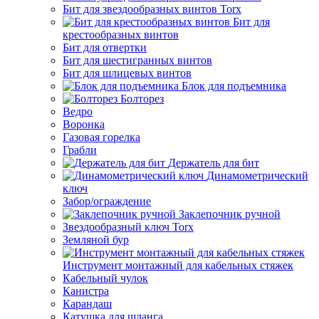
Бит для звездообразных винтов Torx
Бит для
крестообразных винтов
Бит для отвертки
Бит для шестигранных винтов
Бит для шлицевых винтов
Блок для подъемника
Болторез
Ведро
Воронка
Газовая горелка
Грабли
Держатель для бит
Динамометрический
ключ
Забор/ограждение
Заклепочник ручной
Звездообразный ключ Torx
Земляной бур
Инструмент монтажный для кабельных стяжек
Кабельный чулок
Канистра
Карандаш
Катушка для шланга