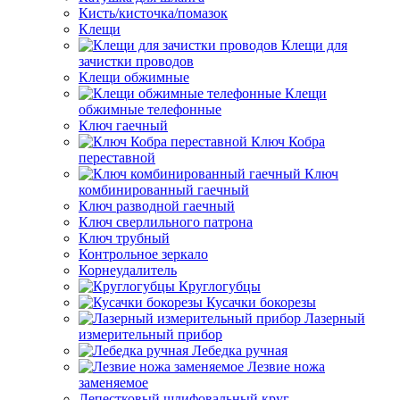
Кисть/кисточка/помазок
Клещи
Клещи для
зачистки проводов
Клещи обжимные
Клещи
обжимные телефонные
Ключ гаечный
Ключ Кобра
переставной
Ключ
комбинированный гаечный
Ключ разводной гаечный
Ключ сверлильного патрона
Ключ трубный
Контрольное зеркало
Корнеудалитель
Круглогубцы
Кусачки бокорезы
Лазерный
измерительный прибор
Лебедка ручная
Лезвие ножа
заменяемое
Лепестковый шлифовальный круг