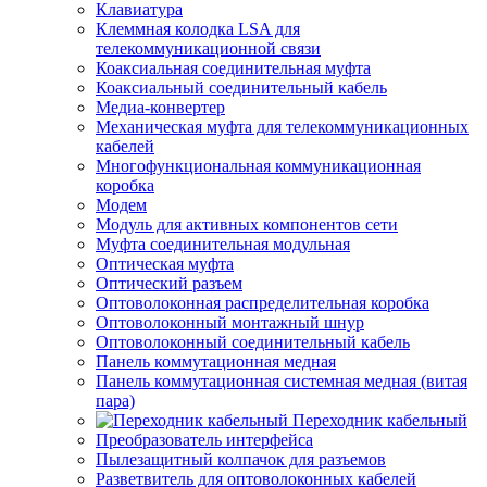
Клавиатура
Клеммная колодка LSA для
телекоммуникационной связи
Коаксиальная соединительная муфта
Коаксиальный соединительный кабель
Медиа-конвертер
Механическая муфта для телекоммуникационных
кабелей
Многофункциональная коммуникационная
коробка
Модем
Модуль для активных компонентов сети
Муфта соединительная модульная
Оптическая муфта
Оптический разъем
Оптоволоконная распределительная коробка
Оптоволоконный монтажный шнур
Оптоволоконный соединительный кабель
Панель коммутационная медная
Панель коммутационная системная медная (витая
пара)
Переходник кабельный
Преобразователь интерфейса
Пылезащитный колпачок для разъемов
Разветвитель для оптоволоконных кабелей