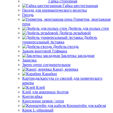
Гайка стопорная
Гайка шестигранная
Гвозди для пневматического молотка
Гвоздь
Герметик, монтажная
пена
Дюбель для полых стен
Дюбель резьбовой
Дюбель
универсальный /вставка
Дюбель-гвоздь
Зажим винтовой Гофмана
Заклепка закладная
Защелка
Звено цепи соединительное
Канат, веревка
Карабин
Картридж/капсула со смолой для химического
анкера
Клей
Клей для анкерных болтов
Контргайка
Крепление ремня / цепи
Кронштейн для кабеля
Крюк L-образный