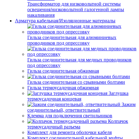
Трансформатор для низковольтной системы
освещения/низковольтной галогенной лампы
накаливания
Арматура кабельная/Изоляционные материалы
Гильза соединительная для алюминиевых
проводников под опрессовку
Гильза соединительная для медных проводников
под опрессовку
Гильза соединительная обжимная
Гильза соединительная со срывными болтами
Гильза термоусадочная обжимная
Заглушка
термоусадочная концевая
Зажим
соединительный, ответвительный
Клемма для подключения светильников
Колпачок
термоусадочный разъема
Комплект для ремонта оболочки кабеля
Комплект соединительной кабельной муфты