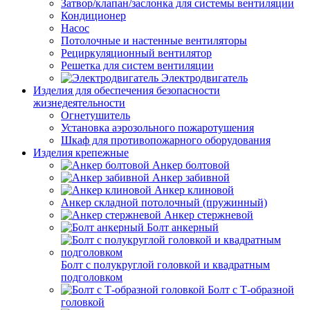
Затвор/клапан/заслонка для системы вентиляции
Кондиционер
Насос
Потолочные и настенные вентиляторы
Рециркуляционный вентилятор
Решетка для систем вентиляции
Электродвигатель
Изделия для обеспечения безопасности
жизнедеятельности
Огнетушитель
Установка аэрозольного пожаротушения
Шкаф для противопожарного оборудования
Изделия крепежные
Анкер болтовой
Анкер забивной
Анкер клиновой
Анкер складной потолочный (пружинный)
Анкер стержневой
Болт анкерный
Болт с полукруглой головкой и квадратным
подголовком
Болт с Т-образной
головкой