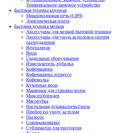
Универсальное зарядное устройство
Бытовая техника крупная
Микроволновая печь (СВЧ)
Электрическая плита
Бытовая техника мелкая
Аксессуары для мелкой бытовой техники
Аксессуары для ухода за полом и систем
пылеудаления
Вентилятор
Весы
Гладильное оборудование
Измельчитель, рубилка
Кофемашина
Кофемашина эспрессо
Кофемолка
Кухонные весы
Машинки для стрижки волос
Миксер/блендер
Мясорубка
Настольная духовка/печь/гриль
Прибор по уходу за телом
Пылесос
Соковыжималка
Сублиматор для продуктов