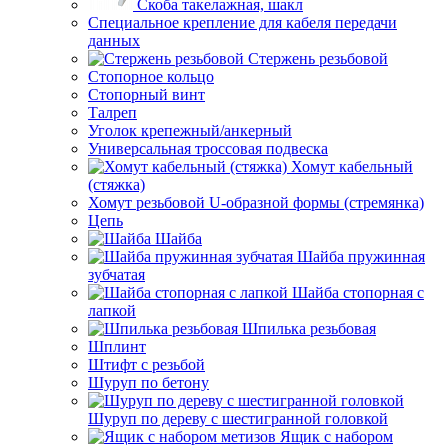
Скоба такелажная, шакл
Специальное крепление для кабеля передачи
данных
Стержень резьбовой
Стопорное кольцо
Стопорный винт
Талреп
Уголок крепежный/анкерный
Универсальная троссовая подвеска
Хомут кабельный
(стяжка)
Хомут резьбовой U-образной формы (стремянка)
Цепь
Шайба
Шайба пружинная
зубчатая
Шайба стопорная с
лапкой
Шпилька резьбовая
Шплинт
Штифт с резьбой
Шуруп по бетону
Шуруп по дереву с шестигранной головкой
Ящик с набором