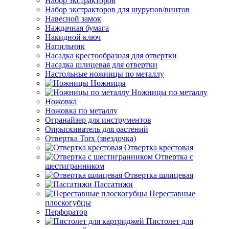
Набор экстракторов
Набор экстракторов для шурупов/винтов
Навесной замок
Наждачная бумага
Накидной ключ
Напильник
Насадка крестообразная для отвертки
Насадка шлицевая для отвертки
Настольные ножницы по металлу
Ножницы
Ножницы по металлу
Ножовка
Ножовка по металлу
Огранайзер для инструментов
Опрыскиватель для растений
Отвертка Torx (звездочка)
Отвертка крестовая
Отвертка с
шестигранником
Отвертка шлицевая
Пассатижи
Переставные
плоскогубцы
Перфоратор
Пистолет для