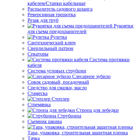
кабелем/Станки кабельные
Распылитель садового шланга
Реверсивная трещотка
Резак для труб
Рукоятки
для съема предохранителей
Рулетка
Сантехнический ключ
Сверлильный патрон
Секаторы
Система протяжки
кабеля
Система угловых струбцин
Слесарное зубило
Совок садовый, посадочный
Средство для смазки, масло
Стамеска
Степлер
Стремянка
Стропа для лебедки
Струбцина
Съемник шкива
Тара, упаковка, строительная защитная пленка
Тачка