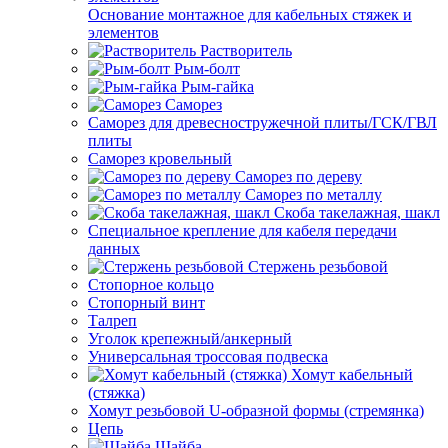
Основание монтажное для кабельных стяжек и
элементов
Растворитель
Рым-болт
Рым-гайка
Саморез
Саморез для древесностружечной плиты/ГСК/ГВЛ
плиты
Саморез кровельный
Саморез по дереву
Саморез по металлу
Скоба такелажная, шакл
Специальное крепление для кабеля передачи
данных
Стержень резьбовой
Стопорное кольцо
Стопорный винт
Талреп
Уголок крепежный/анкерный
Универсальная троссовая подвеска
Хомут кабельный
(стяжка)
Хомут резьбовой U-образной формы (стремянка)
Цепь
Шайба