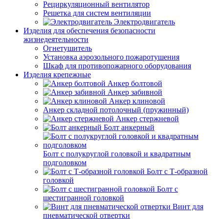
Рециркуляционный вентилятор
Решетка для систем вентиляции
Электродвигатель
Изделия для обеспечения безопасности
жизнедеятельности
Огнетушитель
Установка аэрозольного пожаротушения
Шкаф для противопожарного оборудования
Изделия крепежные
Анкер болтовой
Анкер забивной
Анкер клиновой
Анкер складной потолочный (пружинный)
Анкер стержневой
Болт анкерный
Болт с полукруглой головкой и квадратным
подголовком
Болт с Т-образной
головкой
Болт с
шестигранной головкой
Винт для
пневматической отвертки