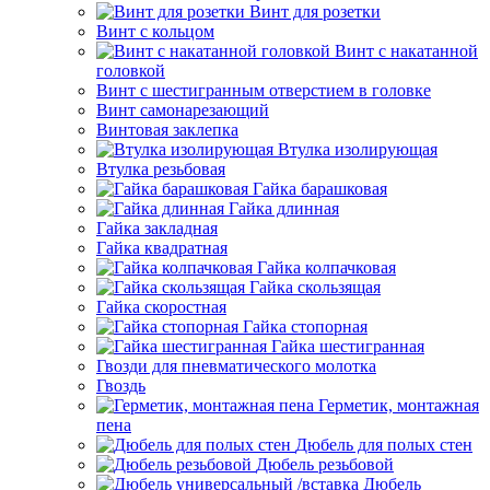
Винт для розетки
Винт с кольцом
Винт с накатанной
головкой
Винт с шестигранным отверстием в головке
Винт самонарезающий
Винтовая заклепка
Втулка изолирующая
Втулка резьбовая
Гайка барашковая
Гайка длинная
Гайка закладная
Гайка квадратная
Гайка колпачковая
Гайка скользящая
Гайка скоростная
Гайка стопорная
Гайка шестигранная
Гвозди для пневматического молотка
Гвоздь
Герметик, монтажная
пена
Дюбель для полых стен
Дюбель резьбовой
Дюбель