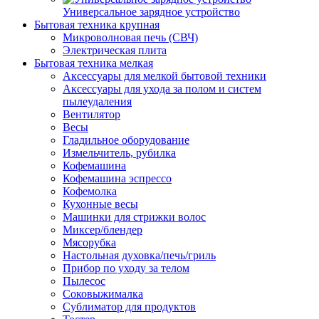
Универсальное зарядное устройство
Бытовая техника крупная
Микроволновая печь (СВЧ)
Электрическая плита
Бытовая техника мелкая
Аксессуары для мелкой бытовой техники
Аксессуары для ухода за полом и систем
пылеудаления
Вентилятор
Весы
Гладильное оборудование
Измельчитель, рубилка
Кофемашина
Кофемашина эспрессо
Кофемолка
Кухонные весы
Машинки для стрижки волос
Миксер/блендер
Мясорубка
Настольная духовка/печь/гриль
Прибор по уходу за телом
Пылесос
Соковыжималка
Сублиматор для продуктов