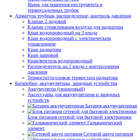
Ящик для хранения инструмента и
термоусадочных трубок
Арматура трубная, распределение, контроль давления
Клапан 2-ходовой
Клапан стравливания воздуха для радиатора
Кран водопроводный на 3 входа
Кран водопроводный с электрическим
управлением
Кран радиатора
Кран шаровой
Кран/вентиль водопроводный
Распределитель на 2 входа с контроллером
давления
Термостат/оголовок термостата радиатора
Батарейки, аккумуляторы, зарядные устройства
Аккумулятор (свинцовый)
Аксессуары для аккумуляторов и зарядных
устройств
Батарея аккумуляторная
Блок питания сетевой для бытовой электроники
Гальванический
элемент
Сетевой шнур питания