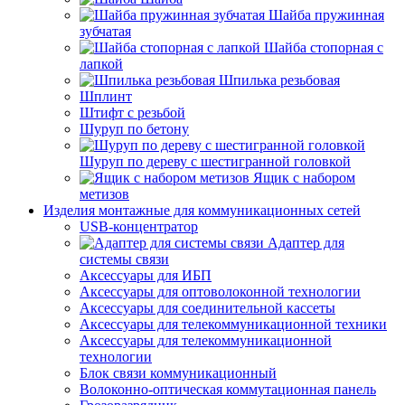
Шайба пружинная
зубчатая
Шайба стопорная с
лапкой
Шпилька резьбовая
Шплинт
Штифт с резьбой
Шуруп по бетону
Шуруп по дереву с шестигранной головкой
Ящик с набором
метизов
Изделия монтажные для коммуникационных сетей
USB-концентратор
Адаптер для
системы связи
Аксессуары для ИБП
Аксессуары для оптоволоконной технологии
Аксессуары для соединительной кассеты
Аксессуары для телекоммуникационной техники
Аксессуары для телекоммуникационной
технологии
Блок связи коммуникационный
Волоконно-оптическая коммутационная панель