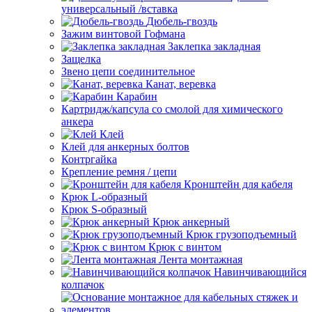
универсальный /вставка
Дюбель-гвоздь
Зажим винтовой Гофмана
Заклепка закладная
Защелка
Звено цепи соединительное
Канат, веревка
Карабин
Картридж/капсула со смолой для химического
анкера
Клей
Клей для анкерных болтов
Контргайка
Крепление ремня / цепи
Кронштейн для кабеля
Крюк L-образный
Крюк S-образный
Крюк анкерный
Крюк грузоподъемный
Крюк с винтом
Лента монтажная
Навинчивающийся
колпачок