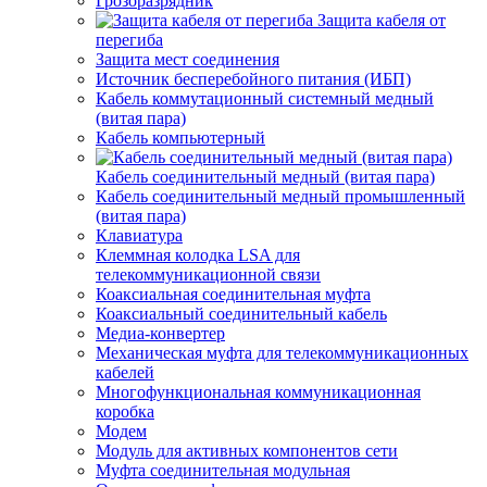
Грозоразрядник
Защита кабеля от
перегиба
Защита мест соединения
Источник бесперебойного питания (ИБП)
Кабель коммутационный системный медный
(витая пара)
Кабель компьютерный
Кабель соединительный медный (витая пара)
Кабель соединительный медный промышленный
(витая пара)
Клавиатура
Клеммная колодка LSA для
телекоммуникационной связи
Коаксиальная соединительная муфта
Коаксиальный соединительный кабель
Медиа-конвертер
Механическая муфта для телекоммуникационных
кабелей
Многофункциональная коммуникационная
коробка
Модем
Модуль для активных компонентов сети
Муфта соединительная модульная