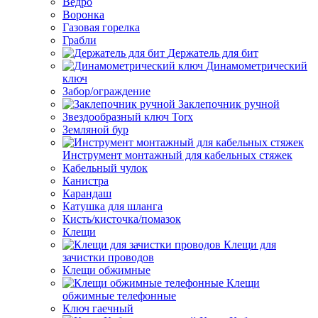
Ведро
Воронка
Газовая горелка
Грабли
Держатель для бит
Динамометрический
ключ
Забор/ограждение
Заклепочник ручной
Звездообразный ключ Torx
Земляной бур
Инструмент монтажный для кабельных стяжек
Кабельный чулок
Канистра
Карандаш
Катушка для шланга
Кисть/кисточка/помазок
Клещи
Клещи для
зачистки проводов
Клещи обжимные
Клещи
обжимные телефонные
Ключ гаечный