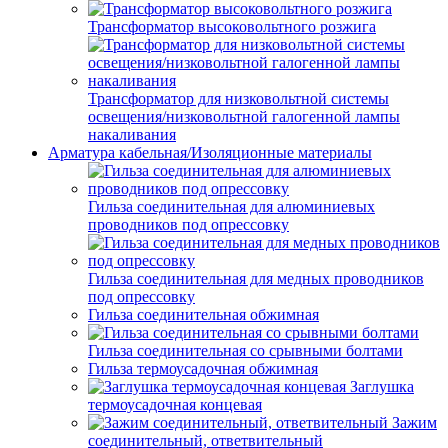
Трансформатор высоковольтного розжига
Трансформатор для низковольтной системы
освещения/низковольтной галогенной лампы
накаливания
Арматура кабельная/Изоляционные материалы
Гильза соединительная для алюминиевых
проводников под опрессовку
Гильза соединительная для медных проводников
под опрессовку
Гильза соединительная обжимная
Гильза соединительная со срывными болтами
Гильза термоусадочная обжимная
Заглушка
термоусадочная концевая
Зажим
соединительный, ответвительный