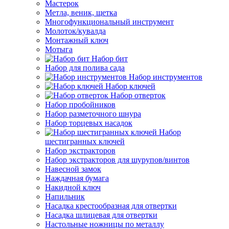
Мастерок
Метла, веник, щетка
Многофункциональный инструмент
Молоток/кувалда
Монтажный ключ
Мотыга
Набор бит
Набор для полива сада
Набор инструментов
Набор ключей
Набор отверток
Набор пробойников
Набор разметочного шнура
Набор торцевых насадок
Набор
шестигранных ключей
Набор экстракторов
Набор экстракторов для шурупов/винтов
Навесной замок
Наждачная бумага
Накидной ключ
Напильник
Насадка крестообразная для отвертки
Насадка шлицевая для отвертки
Настольные ножницы по металлу