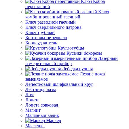
Ключ Кобра
переставной
Ключ
комбинированный гаечный
Ключ разводной гаечный
Ключ сверлильного патрона
Ключ трубный
Контрольное зеркало
Корнеудалитель
Круглогубцы
Кусачки бокорезы
Лазерный
измерительный прибор
Лебедка ручная
Лезвие ножа
заменяемое
Лепестковый шлифовальный круг
Лестница, лазы
Лом
Лопата
Лопата совковая
Магнит
Малярный валик
Маркер
Масленка