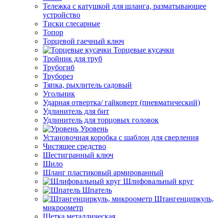
Тележка с катушкой для шланга, разматывающее
устройство
Тиски слесарные
Топор
Торцевой гаечный ключ
Торцевые кусачки
Тройник для труб
Трубогиб
Труборез
Тяпка, рыхлитель садовый
Угольник
Ударная отвертка/ гайковерт (пневматический)
Удлинитель для бит
Удлинитель для торцовых головок
Уровень
Установочная коробка с шаблон для сверления
Чистящее средство
Шестигранный ключ
Шило
Шланг пластиковый армированный
Шлифовальный круг
Шпатель
Штангенциркуль,
микроометр
Щетка металлическая