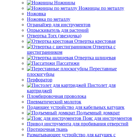
Ножницы
Ножницы по металлу
Ножовка
Ножовка по металлу
Огранайзер для инструментов
Опрыскиватель для растений
Отвертка Torx (звездочка)
Отвертка крестовая
Отвертка с
шестигранником
Отвертка шлицевая
Пассатижи
Переставные
плоскогубцы
Перфоратор
Пистолет для
картриджей
Пломбировочная проволока
Пневматический молоток
Подающее устройство для кабельных катушек
Подъемный домкрат
Пояс для инструментов
Привод инструмента для пробивания отверстий
Протирочная ткань
Разматывающее устройство для катушек с