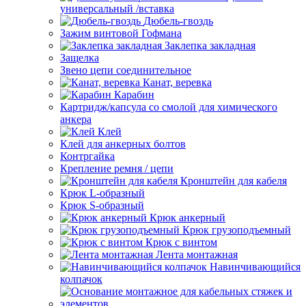
универсальный /вставка
Дюбель-гвоздь
Зажим винтовой Гофмана
Заклепка закладная
Защелка
Звено цепи соединительное
Канат, веревка
Карабин
Картридж/капсула со смолой для химического
анкера
Клей
Клей для анкерных болтов
Контргайка
Крепление ремня / цепи
Кронштейн для кабеля
Крюк L-образный
Крюк S-образный
Крюк анкерный
Крюк грузоподъемный
Крюк с винтом
Лента монтажная
Навинчивающийся
колпачок