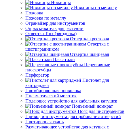
Ножницы
Ножницы по металлу
Ножовка
Ножовка по металлу
Огранайзер для инструментов
Опрыскиватель для растений
Отвертка Torx (звездочка)
Отвертка крестовая
Отвертка с
шестигранником
Отвертка шлицевая
Пассатижи
Переставные
плоскогубцы
Перфоратор
Пистолет для
картриджей
Пломбировочная проволока
Пневматический молоток
Подающее устройство для кабельных катушек
Подъемный домкрат
Пояс для инструментов
Привод инструмента для пробивания отверстий
Протирочная ткань
Разматывающее устройство для катушек с