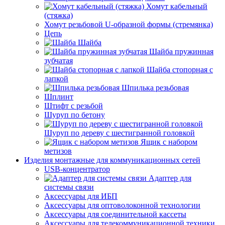
Хомут кабельный
(стяжка)
Хомут резьбовой U-образной формы (стремянка)
Цепь
Шайба
Шайба пружинная
зубчатая
Шайба стопорная с
лапкой
Шпилька резьбовая
Шплинт
Штифт с резьбой
Шуруп по бетону
Шуруп по дереву с шестигранной головкой
Ящик с набором
метизов
Изделия монтажные для коммуникационных сетей
USB-концентратор
Адаптер для
системы связи
Аксессуары для ИБП
Аксессуары для оптоволоконной технологии
Аксессуары для соединительной кассеты
Аксессуары для телекоммуникационной техники