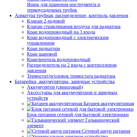
Ящик для хранения инструмента и
термоусадочных трубок
Арматура трубная, распределение, контроль давления
Клапан 2-ходовой
Клапан стравливания воздуха для радиатора
Кран водопроводный на 3 входа
Кран водопроводный с электрическим
управлением
Кран радиатора
Кран шаровой
Кран/вентиль водопроводный
Распределитель на 2 входа с контроллером
давления
Термостат/оголовок термостата радиатора
Батарейки, аккумуляторы, зарядные устройства
Аккумулятор (свинцовый)
Аксессуары для аккумуляторов и зарядных
устройств
Батарея аккумуляторная
Блок питания сетевой для бытовой электроники
Гальванический
элемент
Сетевой шнур питания