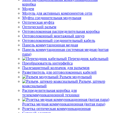
коробка
Модем
Модуль для активных компонентов сети
Муфта соединительная модульная
Оптическая муфта
Оптический разъем
Оптоволоконная распределительная коробка
Оптоволоконный монтажный шнур
Оптоволоконный соединительный кабель
Панель коммутационная медная
Панель коммутационная системная медная (витая
пара)
Переходник кабельный
Преобразователь интерфейса
Пылезащитный колпачок для разъемов
Разветвитель для оптоволоконных кабелей
Разъем модульный
Разъем, штекер
коаксиальный
Распределительная коробка для
телекоммуникационной техники
Розетка медная коммуникационная (витая пара)
Розетка оптическая коммуникационная