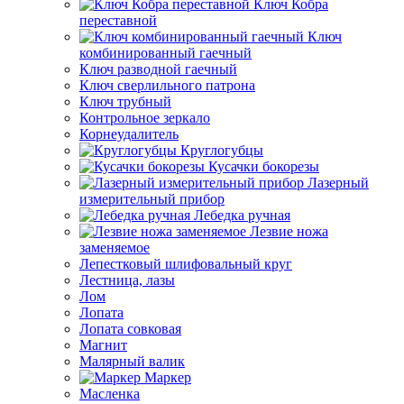
Ключ Кобра
переставной
Ключ
комбинированный гаечный
Ключ разводной гаечный
Ключ сверлильного патрона
Ключ трубный
Контрольное зеркало
Корнеудалитель
Круглогубцы
Кусачки бокорезы
Лазерный
измерительный прибор
Лебедка ручная
Лезвие ножа
заменяемое
Лепестковый шлифовальный круг
Лестница, лазы
Лом
Лопата
Лопата совковая
Магнит
Малярный валик
Маркер
Масленка