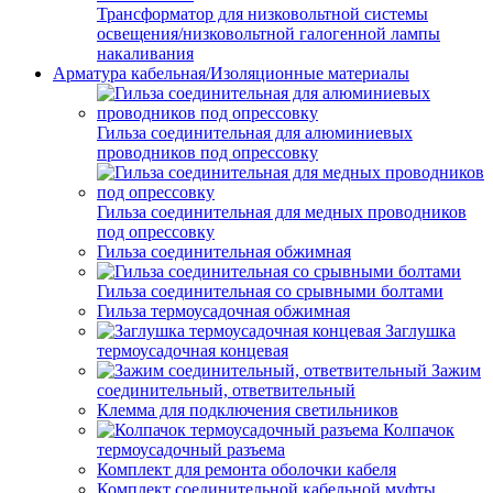
Трансформатор для низковольтной системы
освещения/низковольтной галогенной лампы
накаливания
Арматура кабельная/Изоляционные материалы
Гильза соединительная для алюминиевых
проводников под опрессовку
Гильза соединительная для медных проводников
под опрессовку
Гильза соединительная обжимная
Гильза соединительная со срывными болтами
Гильза термоусадочная обжимная
Заглушка
термоусадочная концевая
Зажим
соединительный, ответвительный
Клемма для подключения светильников
Колпачок
термоусадочный разъема
Комплект для ремонта оболочки кабеля
Комплект соединительной кабельной муфты