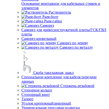
Основание монтажное для кабельных стяжек и
элементов
Растворитель
Рым-болт
Рым-гайка
Саморез
Саморез для древесностружечной плиты/ГСК/ГВЛ
плиты
Саморез кровельный
Саморез по дереву
Саморез по металлу
Скоба такелажная, шакл
Специальное крепление для кабеля передачи
данных
Стержень резьбовой
Стопорное кольцо
Стопорный винт
Талреп
Уголок крепежный/анкерный
Универсальная троссовая подвеска