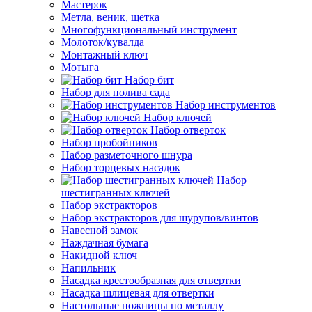
Мастерок
Метла, веник, щетка
Многофункциональный инструмент
Молоток/кувалда
Монтажный ключ
Мотыга
Набор бит
Набор для полива сада
Набор инструментов
Набор ключей
Набор отверток
Набор пробойников
Набор разметочного шнура
Набор торцевых насадок
Набор
шестигранных ключей
Набор экстракторов
Набор экстракторов для шурупов/винтов
Навесной замок
Наждачная бумага
Накидной ключ
Напильник
Насадка крестообразная для отвертки
Насадка шлицевая для отвертки
Настольные ножницы по металлу