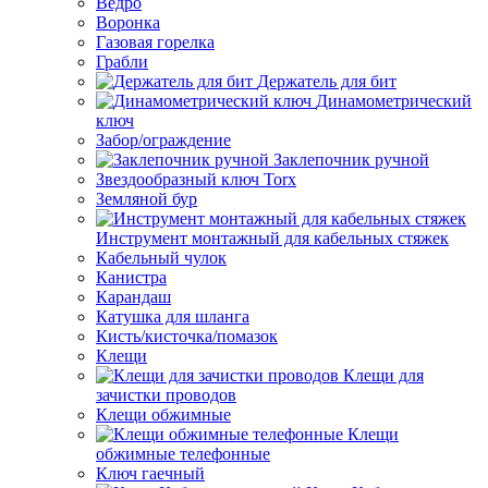
Ведро
Воронка
Газовая горелка
Грабли
Держатель для бит
Динамометрический
ключ
Забор/ограждение
Заклепочник ручной
Звездообразный ключ Torx
Земляной бур
Инструмент монтажный для кабельных стяжек
Кабельный чулок
Канистра
Карандаш
Катушка для шланга
Кисть/кисточка/помазок
Клещи
Клещи для
зачистки проводов
Клещи обжимные
Клещи
обжимные телефонные
Ключ гаечный