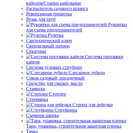
кабелем/Станки кабельные
Распылитель садового шланга
Реверсивная трещотка
Резак для труб
Рукоятки
для съема предохранителей
Рулетка
Сантехнический ключ
Сверлильный патрон
Секаторы
Система протяжки
кабеля
Система угловых струбцин
Слесарное зубило
Совок садовый, посадочный
Средство для смазки, масло
Стамеска
Степлер
Стремянка
Стропа для лебедки
Струбцина
Съемник шкива
Тара, упаковка, строительная защитная пленка
Тачка