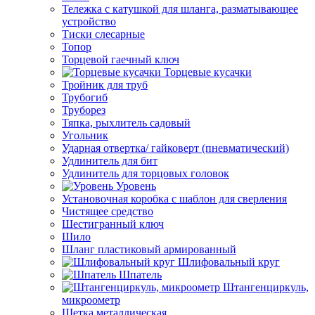
Тележка с катушкой для шланга, разматывающее
устройство
Тиски слесарные
Топор
Торцевой гаечный ключ
Торцевые кусачки
Тройник для труб
Трубогиб
Труборез
Тяпка, рыхлитель садовый
Угольник
Ударная отвертка/ гайковерт (пневматический)
Удлинитель для бит
Удлинитель для торцовых головок
Уровень
Установочная коробка с шаблон для сверления
Чистящее средство
Шестигранный ключ
Шило
Шланг пластиковый армированный
Шлифовальный круг
Шпатель
Штангенциркуль,
микроометр
Щетка металлическая