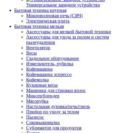
Универсальное зарядное устройство
Бытовая техника крупная
Микроволновая печь (СВЧ)
Электрическая плита
Бытовая техника мелкая
Аксессуары для мелкой бытовой техники
Аксессуары для ухода за полом и систем
пылеудаления
Вентилятор
Весы
Гладильное оборудование
Измельчитель, рубилка
Кофемашина
Кофемашина эспрессо
Кофемолка
Кухонные весы
Машинки для стрижки волос
Миксер/блендер
Мясорубка
Настольная духовка/печь/гриль
Прибор по уходу за телом
Пылесос
Соковыжималка
Сублиматор для продуктов