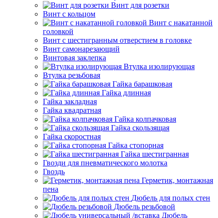
Винт для розетки
Винт с кольцом
Винт с накатанной
головкой
Винт с шестигранным отверстием в головке
Винт самонарезающий
Винтовая заклепка
Втулка изолирующая
Втулка резьбовая
Гайка барашковая
Гайка длинная
Гайка закладная
Гайка квадратная
Гайка колпачковая
Гайка скользящая
Гайка скоростная
Гайка стопорная
Гайка шестигранная
Гвозди для пневматического молотка
Гвоздь
Герметик, монтажная
пена
Дюбель для полых стен
Дюбель резьбовой
Дюбель