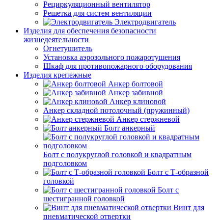
Рециркуляционный вентилятор
Решетка для систем вентиляции
Электродвигатель
Изделия для обеспечения безопасности
жизнедеятельности
Огнетушитель
Установка аэрозольного пожаротушения
Шкаф для противопожарного оборудования
Изделия крепежные
Анкер болтовой
Анкер забивной
Анкер клиновой
Анкер складной потолочный (пружинный)
Анкер стержневой
Болт анкерный
Болт с полукруглой головкой и квадратным
подголовком
Болт с Т-образной
головкой
Болт с
шестигранной головкой
Винт для
пневматической отвертки