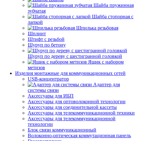
Шайба пружинная
зубчатая
Шайба стопорная с
лапкой
Шпилька резьбовая
Шплинт
Штифт с резьбой
Шуруп по бетону
Шуруп по дереву с шестигранной головкой
Ящик с набором
метизов
Изделия монтажные для коммуникационных сетей
USB-концентратор
Адаптер для
системы связи
Аксессуары для ИБП
Аксессуары для оптоволоконной технологии
Аксессуары для соединительной кассеты
Аксессуары для телекоммуникационной техники
Аксессуары для телекоммуникационной
технологии
Блок связи коммуникационный
Волоконно-оптическая коммутационная панель