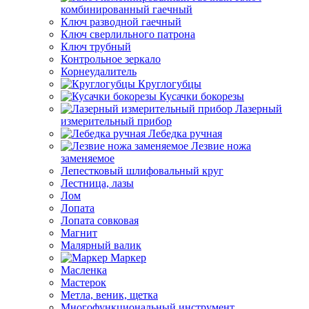
комбинированный гаечный
Ключ разводной гаечный
Ключ сверлильного патрона
Ключ трубный
Контрольное зеркало
Корнеудалитель
Круглогубцы
Кусачки бокорезы
Лазерный
измерительный прибор
Лебедка ручная
Лезвие ножа
заменяемое
Лепестковый шлифовальный круг
Лестница, лазы
Лом
Лопата
Лопата совковая
Магнит
Малярный валик
Маркер
Масленка
Мастерок
Метла, веник, щетка
Многофункциональный инструмент