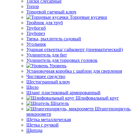
Тиски слесарные
Топор
Торцевой гаечный ключ
Торцевые кусачки
Тройник для труб
Трубогиб
Труборез
Тяпка, рыхлитель садовый
Угольник
Ударная отвертка/ гайковерт (пневматический)
Удлинитель для бит
Удлинитель для торцовых головок
Уровень
Установочная коробка с шаблон для сверления
Чистящее средство
Шестигранный ключ
Шило
Шланг пластиковый армированный
Шлифовальный круг
Шпатель
Штангенциркуль,
микроометр
Щетка металлическая
Щетка с ручкой
Щипцы