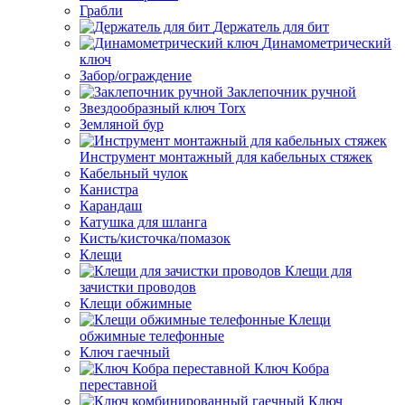
Грабли
Держатель для бит
Динамометрический
ключ
Забор/ограждение
Заклепочник ручной
Звездообразный ключ Torx
Земляной бур
Инструмент монтажный для кабельных стяжек
Кабельный чулок
Канистра
Карандаш
Катушка для шланга
Кисть/кисточка/помазок
Клещи
Клещи для
зачистки проводов
Клещи обжимные
Клещи
обжимные телефонные
Ключ гаечный
Ключ Кобра
переставной
Ключ