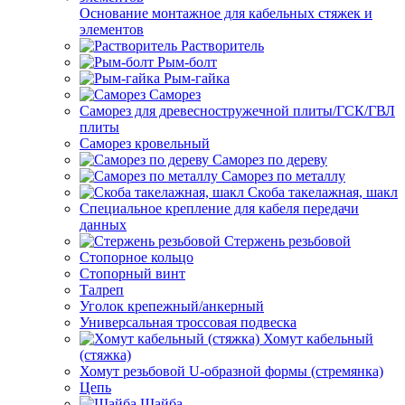
Основание монтажное для кабельных стяжек и
элементов
Растворитель
Рым-болт
Рым-гайка
Саморез
Саморез для древесностружечной плиты/ГСК/ГВЛ
плиты
Саморез кровельный
Саморез по дереву
Саморез по металлу
Скоба такелажная, шакл
Специальное крепление для кабеля передачи
данных
Стержень резьбовой
Стопорное кольцо
Стопорный винт
Талреп
Уголок крепежный/анкерный
Универсальная троссовая подвеска
Хомут кабельный
(стяжка)
Хомут резьбовой U-образной формы (стремянка)
Цепь
Шайба