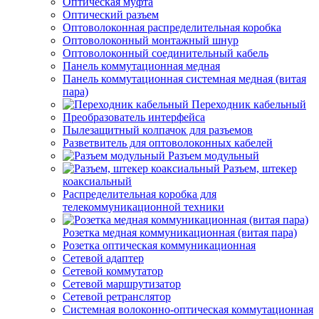
Оптическая муфта
Оптический разъем
Оптоволоконная распределительная коробка
Оптоволоконный монтажный шнур
Оптоволоконный соединительный кабель
Панель коммутационная медная
Панель коммутационная системная медная (витая
пара)
Переходник кабельный
Преобразователь интерфейса
Пылезащитный колпачок для разъемов
Разветвитель для оптоволоконных кабелей
Разъем модульный
Разъем, штекер
коаксиальный
Распределительная коробка для
телекоммуникационной техники
Розетка медная коммуникационная (витая пара)
Розетка оптическая коммуникационная
Сетевой адаптер
Сетевой коммутатор
Сетевой маршрутизатор
Сетевой ретранслятор
Системная волоконно-оптическая коммутационная