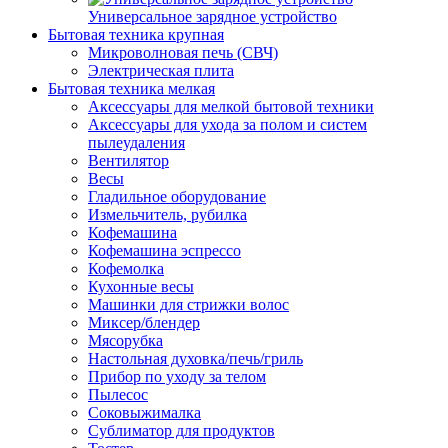
Универсальное зарядное устройство
Бытовая техника крупная
Микроволновая печь (СВЧ)
Электрическая плита
Бытовая техника мелкая
Аксессуары для мелкой бытовой техники
Аксессуары для ухода за полом и систем
пылеудаления
Вентилятор
Весы
Гладильное оборудование
Измельчитель, рубилка
Кофемашина
Кофемашина эспрессо
Кофемолка
Кухонные весы
Машинки для стрижки волос
Миксер/блендер
Мясорубка
Настольная духовка/печь/гриль
Прибор по уходу за телом
Пылесос
Соковыжималка
Сублиматор для продуктов