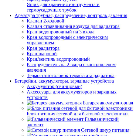
Ящик для хранения инструмента и
термоусадочных трубок
Арматура трубная, распределение, контроль давления
Клапан 2-ходовой
Клапан стравливания воздуха для радиатора
Кран водопроводный на 3 входа
Кран водопроводный с электрическим
управлением
Кран радиатора
Кран шаровой
Кран/вентиль водопроводный
Распределитель на 2 входа с контроллером
давления
Термостат/оголовок термостата радиатора
Батарейки, аккумуляторы, зарядные устройства
Аккумулятор (свинцовый)
Аксессуары для аккумуляторов и зарядных
устройств
Батарея аккумуляторная
Блок питания сетевой для бытовой электроники
Гальванический
элемент
Сетевой шнур питания