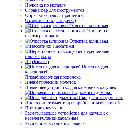
Ножовка по металлу
Огранайзер для инструментов
Опрыскиватель для растений
Отвертка Torx (звездочка)
Отвертка крестовая
Отвертка с
шестигранником
Отвертка шлицевая
Пассатижи
Переставные
плоскогубцы
Перфоратор
Пистолет для
картриджей
Пломбировочная проволока
Пневматический молоток
Подающее устройство для кабельных катушек
Подъемный домкрат
Пояс для инструментов
Привод инструмента для пробивания отверстий
Протирочная ткань
Разматывающее устройство для катушек с
кабелем/Станки кабельные
Распылитель садового шланга