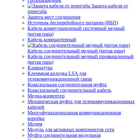
Грозоразрядник
Защита кабеля от
перегиба
Защита мест соединения
Источник бесперебойного питания (ИБП)
Кабель коммутационный системный медный
(витая пара)
Кабель компьютерный
Кабель соединительный медный (витая пара)
Кабель соединительный медный промышленный
(витая пара)
Клавиатура
Клеммная колодка LSA для
телекоммуникационной связи
Коаксиальная соединительная муфта
Коаксиальный соединительный кабель
Медиа-конвертер
Механическая муфта для телекоммуникационных
кабелей
Многофункциональная коммуникационная
коробка
Модем
Модуль для активных компонентов сети
Муфта соединительная модульная