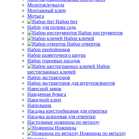
Молоток/кувалда
Монтажный ключ
Мотыга
Набор бит
Набор для полива сада
Набор инструментов
Набор ключей
Набор отверток
Набор пробойников
Набор разметочного шнура
Набор торцевых насадок
Набор
шестигранных ключей
Набор экстракторов
Набор экстракторов для шурупов/винтов
Навесной замок
Наждачная бумага
Накидной ключ
Напильник
Насадка крестообразная для отвертки
Насадка шлицевая для отвертки
Настольные ножницы по металлу
Ножницы
Ножницы по металлу
Ножовка