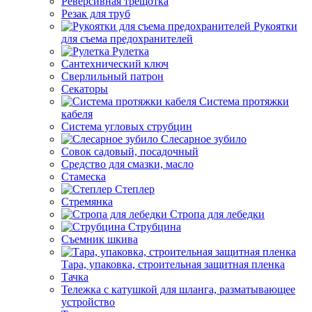
Реверсивная трещотка
Резак для труб
Рукоятки
для съема предохранителей
Рулетка
Сантехнический ключ
Сверлильный патрон
Секаторы
Система протяжки
кабеля
Система угловых струбцин
Слесарное зубило
Совок садовый, посадочный
Средство для смазки, масло
Стамеска
Степлер
Стремянка
Стропа для лебедки
Струбцина
Съемник шкива
Тара, упаковка, строительная защитная пленка
Тачка
Тележка с катушкой для шланга, разматывающее
устройство