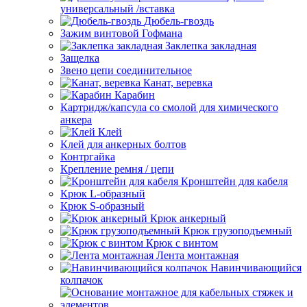
универсальный /вставка
Дюбель-гвоздь
Зажим винтовой Гофмана
Заклепка закладная
Защелка
Звено цепи соединительное
Канат, веревка
Карабин
Картридж/капсула со смолой для химического
анкера
Клей
Клей для анкерных болтов
Контргайка
Крепление ремня / цепи
Кронштейн для кабеля
Крюк L-образный
Крюк S-образный
Крюк анкерный
Крюк грузоподъемный
Крюк с винтом
Лента монтажная
Навинчивающийся
колпачок