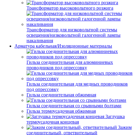
Трансформатор высоковольтного розжига
Трансформатор для низковольтной системы
освещения/низковольтной галогенной лампы
накаливания
Арматура кабельная/Изоляционные материалы
Гильза соединительная для алюминиевых
проводников под опрессовку
Гильза соединительная для медных проводников
под опрессовку
Гильза соединительная обжимная
Гильза соединительная со срывными болтами
Гильза термоусадочная обжимная
Заглушка
термоусадочная концевая
Зажим
соединительный, ответвительный