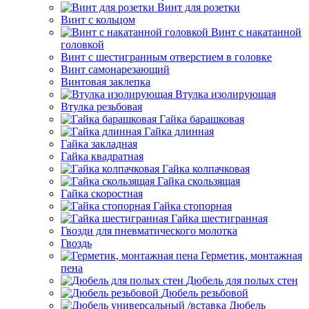
Винт для розетки
Винт с кольцом
Винт с накатанной
головкой
Винт с шестигранным отверстием в головке
Винт самонарезающий
Винтовая заклепка
Втулка изолирующая
Втулка резьбовая
Гайка барашковая
Гайка длинная
Гайка закладная
Гайка квадратная
Гайка колпачковая
Гайка скользящая
Гайка скоростная
Гайка стопорная
Гайка шестигранная
Гвозди для пневматического молотка
Гвоздь
Герметик, монтажная
пена
Дюбель для полых стен
Дюбель резьбовой
Дюбель