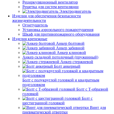
Рециркуляционный вентилятор
Решетка для систем вентиляции
Электродвигатель
Изделия для обеспечения безопасности
жизнедеятельности
Огнетушитель
Установка аэрозольного пожаротушения
Шкаф для противопожарного оборудования
Изделия крепежные
Анкер болтовой
Анкер забивной
Анкер клиновой
Анкер складной потолочный (пружинный)
Анкер стержневой
Болт анкерный
Болт с полукруглой головкой и квадратным
подголовком
Болт с Т-образной
головкой
Болт с
шестигранной головкой
Винт для
пневматической отвертки