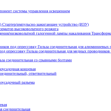
понент системы управления освещением
Стартер/импульсно-зажигающее устройство (ИЗУ)
орматор высоковольтного розжига
Трансформа
Гильза соединительная для алюминиевых 
Гильза соединительная для медных проводников 
ьза соединительная со срывными болтами
моусадочная концевая
оединительный, ответвительный
моусадочный разъема
евая
я соединительная