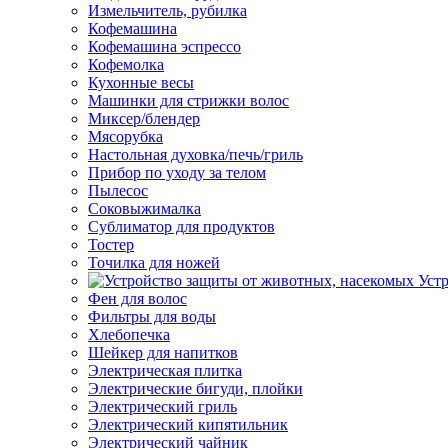
Измельчитель, рубилка
Кофемашина
Кофемашина эспрессо
Кофемолка
Кухонные весы
Машинки для стрижки волос
Миксер/блендер
Мясорубка
Настольная духовка/печь/гриль
Прибор по уходу за телом
Пылесос
Соковыжималка
Сублиматор для продуктов
Тостер
Точилка для ножей
Уст
Фен для волос
Фильтры для воды
Хлебопечка
Шейкер для напитков
Электрическая плитка
Электрические бигуди, плойки
Электрический гриль
Электрический кипятильник
Электрический чайник