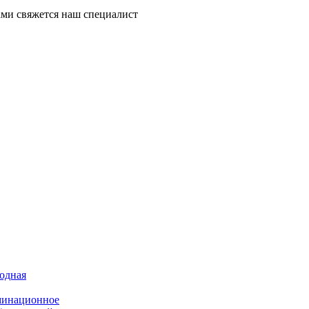
ми свяжется наш специалист
иодная
минационное