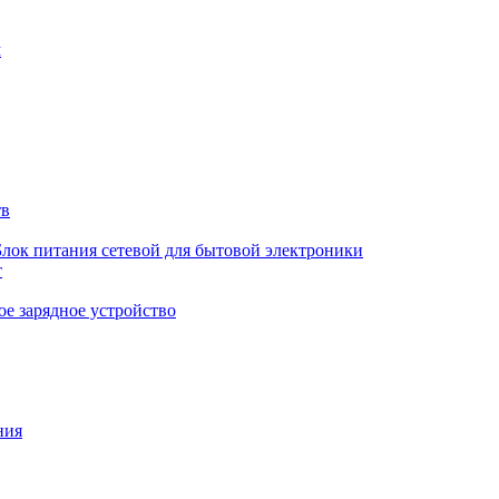
м
тв
Блок питания сетевой для бытовой электроники
т
е зарядное устройство
ния