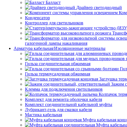
Балласт
Драйвер светодиодный
Ком
Конденсатор
Контроллер для светильников
Трансф
галогенной лампы накаливания
Арматура кабельная/Изоляционные материалы
Гильза соединительная обжимная
Гил
Гильза термоусадочная обжимная
Заглушка тер
Зажим с
Клемма для подключения светильников
Колпачок тер
Комплект для ремонта оболочки кабеля
Комплект соединительной кабельной муфты
Лубрикант-гель для смазки кабеля
Мастика кабельная
Муфта кабельная конц
Муфта кабельна