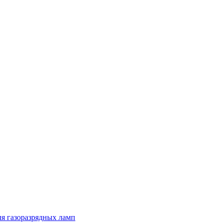
я газоразрядных ламп