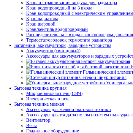
Клапан стравливания воздуха для радиатора
Кран водопроводный на 3 входа
Кран водопроводный с электрическим управление
Кран радиатора
Кран шаровой
Кран/вентиль водопроводный
Распределитель на 2 входа с контроллером давления
Термостат/оголовок термостата радиатора
Батарейки, аккумуляторы, зарядные устройства
Аккумулятор (свинцовый)
Аксессуары для аккумуляторов и зарядных устройс
Батарея аккумуляторная
Гальванический элемен
Сетевой шнур питания
Универсально
Бытовая техника крупная
Микроволновая печь (СВЧ)
Электрическая плита
Бытовая техника мелкая
Аксессуары для мелкой бытовой техники
Аксессуары для ухода за полом и систем пылеудале
Вентилятор
Весы
Гладильное оборудование