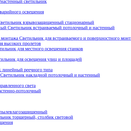
настенный светильник
варийного освещения
ветильник взрывозащищенный стационарный
Светильник встраиваемый потолочный и настенный
Светильник для встраиваемого и поверхностного мон
ля высоких пролетов
тильник для местного освещения станков
тильник для освещения улиц и площадей
 линейный реечного типа
Светильник накладной потолочный и настенный
равленного света
астенно-потолочный
 пылевлагозащищенный
льник торшерный, столбик световой
ещения