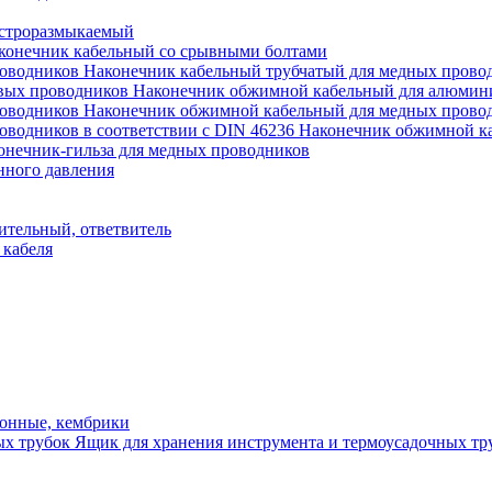
строразмыкаемый
конечник кабельный со срывными болтами
Наконечник кабельный трубчатый для медных прово
Наконечник обжимной кабельный для алюмин
Наконечник обжимной кабельный для медных прово
Наконечник обжимной ка
онечник-гильза для медных проводников
нного давления
ительный, ответвитель
 кабеля
онные, кембрики
Ящик для хранения инструмента и термоусадочных тр