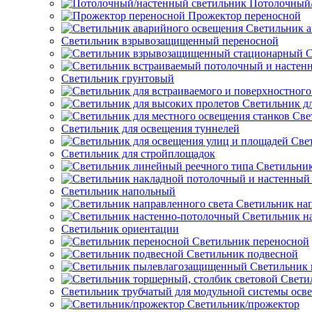
Потолочный/
Прожектор переносной
Светильник а
Светильник взрывозащищенный переносной
С
Светильник грунтовый
Светильник д
Све
Светильник для освещения туннелей
Све
Светильник для стройплощадок
Светильник
Светильник напольный
Светильник нап
Светильник н
Светильник ориентации
Светильник переносной
Светильник подвесной
Светильник
Свети
Светильник трубчатый для модульной системы осв
Светильник/прожектор