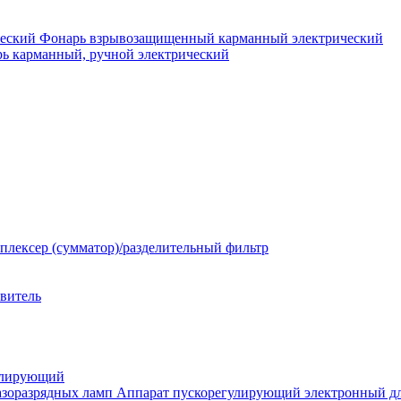
Фонарь взрывозащищенный карманный электрический
ь карманный, ручной электрический
плексер (сумматор)/разделительный фильтр
твитель
улирующий
Аппарат пускорегулирующий электронный дл