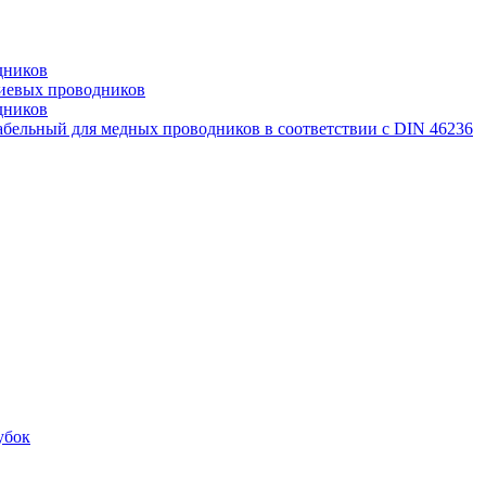
дников
иевых проводников
дников
бельный для медных проводников в соответствии с DIN 46236
убок