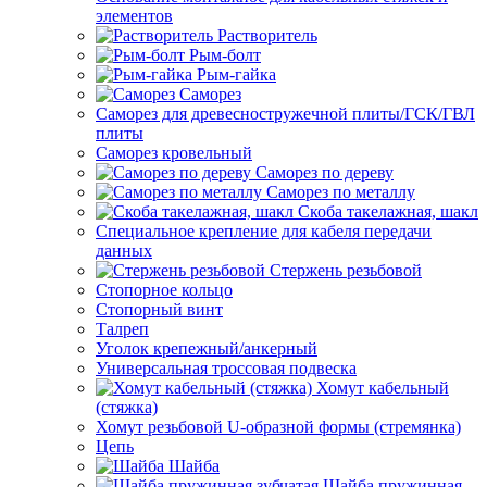
элементов
Растворитель
Рым-болт
Рым-гайка
Саморез
Саморез для древесностружечной плиты/ГСК/ГВЛ
плиты
Саморез кровельный
Саморез по дереву
Саморез по металлу
Скоба такелажная, шакл
Специальное крепление для кабеля передачи
данных
Стержень резьбовой
Стопорное кольцо
Стопорный винт
Талреп
Уголок крепежный/анкерный
Универсальная троссовая подвеска
Хомут кабельный
(стяжка)
Хомут резьбовой U-образной формы (стремянка)
Цепь
Шайба
Шайба пружинная