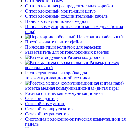
Оптический разъем
Оптоволоконная распределительная коробка
Оптоволоконный монтажный шнур
Оптоволоконный соединительный кабель
Панель коммутационная медная
Панель коммутационная системная медная (витая
пара)
Переходник кабельный
Преобразователь интерфейса
Пылезащитный колпачок для разъемов
Разветвитель для оптоволоконных кабелей
Разъем модульный
Разъем, штекер
коаксиальный
Распределительная коробка для
телекоммуникационной техники
Розетка медная коммуникационная (витая пара)
Розетка оптическая коммуникационная
Сетевой адаптер
Сетевой коммутатор
Сетевой маршрутизатор
Сетевой ретранслятор
Системная волоконно-оптическая коммутационная
панель