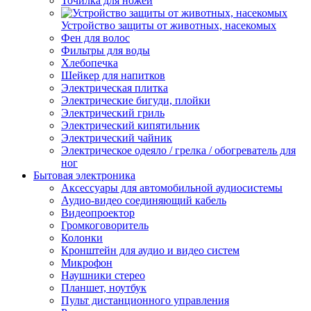
Точилка для ножей
Устройство защиты от животных, насекомых
Фен для волос
Фильтры для воды
Хлебопечка
Шейкер для напитков
Электрическая плитка
Электрические бигуди, плойки
Электрический гриль
Электрический кипятильник
Электрический чайник
Электрическое одеяло / грелка / обогреватель для
ног
Бытовая электроника
Аксессуары для автомобильной аудиосистемы
Аудио-видео соединяющий кабель
Видеопроектор
Громкоговоритель
Колонки
Кронштейн для аудио и видео систем
Микрофон
Наушники стерео
Планшет, ноутбук
Пульт дистанционного управления