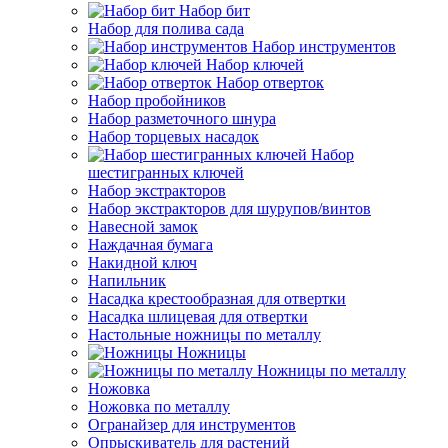
Набор бит
Набор для полива сада
Набор инструментов
Набор ключей
Набор отверток
Набор пробойников
Набор разметочного шнура
Набор торцевых насадок
Набор
шестигранных ключей
Набор экстракторов
Набор экстракторов для шурупов/винтов
Навесной замок
Наждачная бумага
Накидной ключ
Напильник
Насадка крестообразная для отвертки
Насадка шлицевая для отвертки
Настольные ножницы по металлу
Ножницы
Ножницы по металлу
Ножовка
Ножовка по металлу
Огранайзер для инструментов
Опрыскиватель для растений