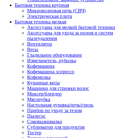
Бытовая техника крупная
Микроволновая печь (СВЧ)
Электрическая плита
Бытовая техника мелкая
Аксессуары для мелкой бытовой техники
Аксессуары для ухода за полом и систем
пылеудаления
Вентилятор
Весы
Гладильное оборудование
Измельчитель, рубилка
Кофемашина
Кофемашина эспрессо
Кофемолка
Кухонные весы
Машинки для стрижки волос
Миксер/блендер
Мясорубка
Настольная духовка/печь/гриль
Прибор по уходу за телом
Пылесос
Соковыжималка
Сублиматор для продуктов
Тостер