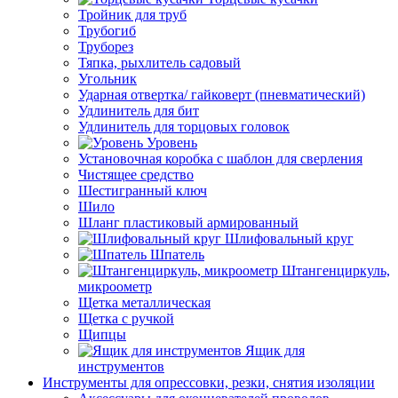
Тройник для труб
Трубогиб
Труборез
Тяпка, рыхлитель садовый
Угольник
Ударная отвертка/ гайковерт (пневматический)
Удлинитель для бит
Удлинитель для торцовых головок
Уровень
Установочная коробка с шаблон для сверления
Чистящее средство
Шестигранный ключ
Шило
Шланг пластиковый армированный
Шлифовальный круг
Шпатель
Штангенциркуль,
микроометр
Щетка металлическая
Щетка с ручкой
Щипцы
Ящик для
инструментов
Инструменты для опрессовки, резки, снятия изоляции