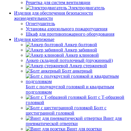
Решетка для систем вентиляции
Электродвигатель
Изделия для обеспечения безопасности
жизнедеятельности
Огнетушитель
Установка аэрозольного пожаротушения
Шкаф для противопожарного оборудования
Изделия крепежные
Анкер болтовой
Анкер забивной
Анкер клиновой
Анкер складной потолочный (пружинный)
Анкер стержневой
Болт анкерный
Болт с полукруглой головкой и квадратным
подголовком
Болт с Т-образной
головкой
Болт с
шестигранной головкой
Винт для
пневматической отвертки
Винт для розетки