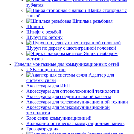
зубчатая
Шайба стопорная с
лапкой
Шпилька резьбовая
Шплинт
Штифт с резьбой
Шуруп по бетону
Шуруп по дереву с шестигранной головкой
Ящик с набором
метизов
Изделия монтажные для коммуникационных сетей
USB-концентратор
Адаптер для
системы связи
Аксессуары для ИБП
Аксессуары для оптоволоконной технологии
Аксессуары для соединительной кассеты
Аксессуары для телекоммуникационной техники
Аксессуары для телекоммуникационной
технологии
Блок связи коммуникационный
Волоконно-оптическая коммутационная панель
Грозоразрядник