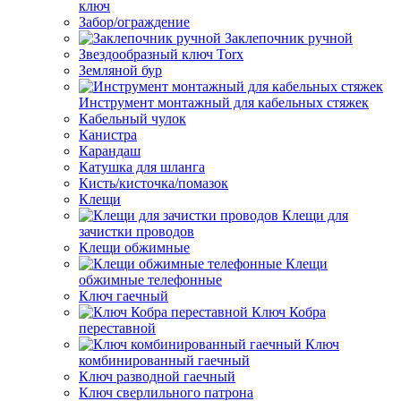
ключ
Забор/ограждение
Заклепочник ручной
Звездообразный ключ Torx
Земляной бур
Инструмент монтажный для кабельных стяжек
Кабельный чулок
Канистра
Карандаш
Катушка для шланга
Кисть/кисточка/помазок
Клещи
Клещи для
зачистки проводов
Клещи обжимные
Клещи
обжимные телефонные
Ключ гаечный
Ключ Кобра
переставной
Ключ
комбинированный гаечный
Ключ разводной гаечный
Ключ сверлильного патрона