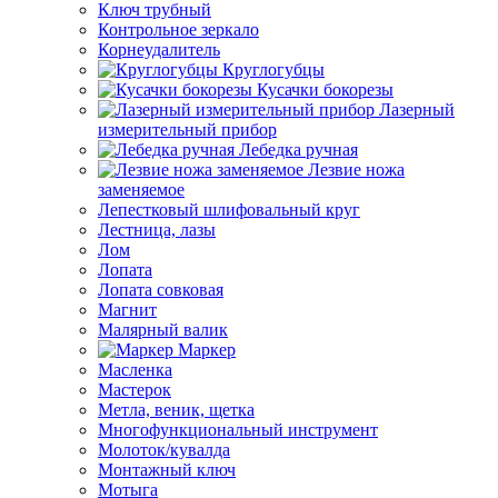
Ключ трубный
Контрольное зеркало
Корнеудалитель
Круглогубцы
Кусачки бокорезы
Лазерный
измерительный прибор
Лебедка ручная
Лезвие ножа
заменяемое
Лепестковый шлифовальный круг
Лестница, лазы
Лом
Лопата
Лопата совковая
Магнит
Малярный валик
Маркер
Масленка
Мастерок
Метла, веник, щетка
Многофункциональный инструмент
Молоток/кувалда
Монтажный ключ
Мотыга