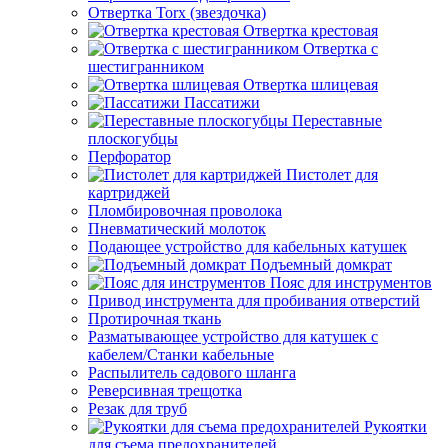
Отвертка Torx (звездочка)
Отвертка крестовая
Отвертка с
шестигранником
Отвертка шлицевая
Пассатижи
Переставные
плоскогубцы
Перфоратор
Пистолет для
картриджей
Пломбировочная проволока
Пневматический молоток
Подающее устройство для кабельных катушек
Подъемный домкрат
Пояс для инструментов
Привод инструмента для пробивания отверстий
Протирочная ткань
Разматывающее устройство для катушек с
кабелем/Станки кабельные
Распылитель садового шланга
Реверсивная трещотка
Резак для труб
Рукоятки
для съема предохранителей