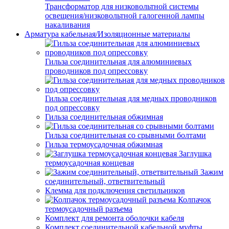
Трансформатор для низковольтной системы
освещения/низковольтной галогенной лампы
накаливания
Арматура кабельная/Изоляционные материалы
Гильза соединительная для алюминиевых
проводников под опрессовку
Гильза соединительная для медных проводников
под опрессовку
Гильза соединительная обжимная
Гильза соединительная со срывными болтами
Гильза термоусадочная обжимная
Заглушка
термоусадочная концевая
Зажим
соединительный, ответвительный
Клемма для подключения светильников
Колпачок
термоусадочный разъема
Комплект для ремонта оболочки кабеля
Комплект соединительной кабельной муфты