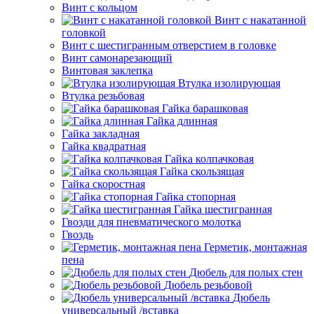
Винт с кольцом
Винт с накатанной
головкой
Винт с шестигранным отверстием в головке
Винт самонарезающий
Винтовая заклепка
Втулка изолирующая
Втулка резьбовая
Гайка барашковая
Гайка длинная
Гайка закладная
Гайка квадратная
Гайка колпачковая
Гайка скользящая
Гайка скоростная
Гайка стопорная
Гайка шестигранная
Гвозди для пневматического молотка
Гвоздь
Герметик, монтажная
пена
Дюбель для полых стен
Дюбель резьбовой
Дюбель
универсальный /вставка