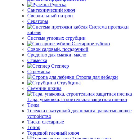
Рулетка
Сантехнический ключ
Сверлильный патрон
Секаторы
Система протяжки
кабеля
Система угловых струбцин
Слесарное зубило
Совок садовый, посадочный
Средство для смазки, масло
Стамеска
Степлер
Стремянка
Стропа для лебедки
Струбцина
Съемник шкива
Тара, упаковка, строительная защитная пленка
Тачка
Тележка с катушкой для шланга, разматывающее
устройство
Тиски слесарные
Топор
Торцевой гаечный ключ
Торцевые кусачки