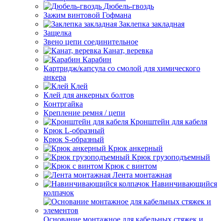
Дюбель-гвоздь
Зажим винтовой Гофмана
Заклепка закладная
Защелка
Звено цепи соединительное
Канат, веревка
Карабин
Картридж/капсула со смолой для химического
анкера
Клей
Клей для анкерных болтов
Контргайка
Крепление ремня / цепи
Кронштейн для кабеля
Крюк L-образный
Крюк S-образный
Крюк анкерный
Крюк грузоподъемный
Крюк с винтом
Лента монтажная
Навинчивающийся
колпачок
Основание монтажное для кабельных стяжек и